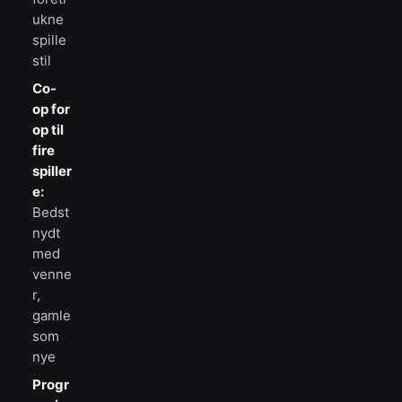
ukne
spille
stil
Co-
op for
op til
fire
spiller
e:
Bedst
nydt
med
venne
r,
gamle
som
nye
Progr