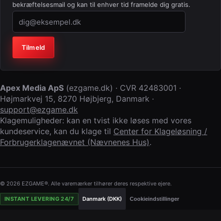
bekræftelsesmail og kan til enhver tid framelde dig gratis.
Virksomhed (lad feltet stå tomt)
Tilmeld
Apex Media ApS
(
ezgame.dk
) · CVR
42483001
·
Højmarkvej 15
,
8270 Højbjerg
,
Danmark
·
support@ezgame.dk
Klagemuligheder: kan en tvist ikke løses med vores
kundeservice, kan du klage til
Center for Klageløsning /
Forbrugerklagenævnet (Nævnenes Hus)
.
© 2026 EZGAME®. Alle varemærker tilhører deres respektive ejere.
INSTANT LEVERING 24/7
Danmark (DKK)
Cookieindstillinger