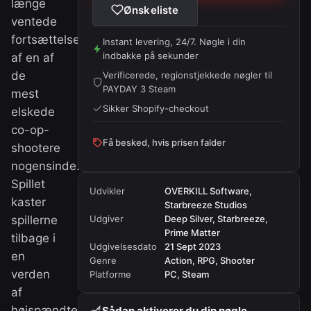
længe
Ønskeliste
ventede
fortsættelse
Instant levering, 24/7. Nøgle i din
indbakke på sekunder
af en af
de
Verificerede, regionstjekkede nøgler til
PAYDAY 3 Steam
mest
Sikker Shopify-checkout
elskede
co-op-
Få besked, hvis prisen falder
shootere
nogensinde.
Spillet
Udvikler
OVERKILL Software,
kaster
Starbreeze Studios
spillerne
Udgiver
Deep Silver, Starbreeze,
Prime Matter
tilbage i
Udgivelsesdato
21 Sept 2023
en
Genre
Action, RPG, Shooter
verden
Platforme
PC, Steam
af
højspændte
Sådan aktiverer du din nøgle