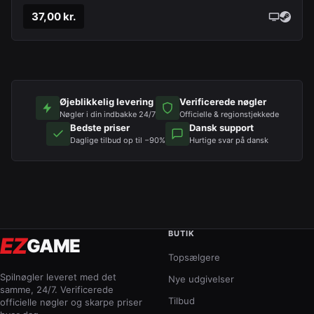
37,00 kr.
Øjeblikkelig levering
Verificerede nøgler
Nøgler i din indbakke 24/7
Officielle & regionstjekkede
Bedste priser
Dansk support
Daglige tilbud op til −90%
Hurtige svar på dansk
BUTIK
EZ
GAME
Topsælgere
Spilnøgler leveret med det
Nye udgivelser
samme, 24/7. Verificerede
Tilbud
officielle nøgler og skarpe priser