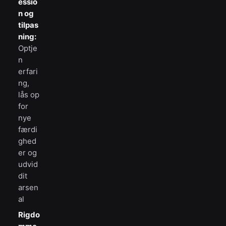
essio
n og
tilpas
ning:
Optje
n
erfari
ng,
lås op
for
nye
færdi
ghed
er og
udvid
dit
arsen
al
Rigdo