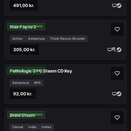
491,00 kr.
Max Payne 3
INSTANT LEVERING
Action
Adventure
Third-Person Shooter
305,00 kr.
Pathologic 3 PC Steam CD Key
INSTANT LEVERING
Adventure
RPG
92,00 kr.
Braid Steam
INSTANT LEVERING
Casual
Indie
Indies