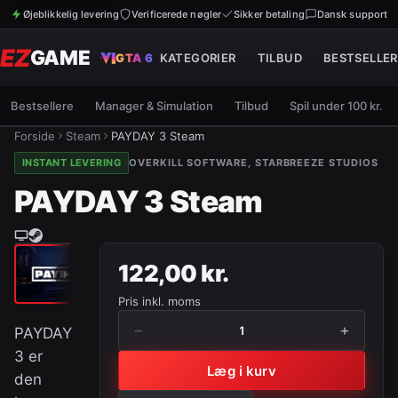
Øjeblikkelig levering
Verificerede nøgler
Sikker betaling
Dansk support
EZ
GAME
GTA 6
KATEGORIER
TILBUD
BESTSELLER
Bestsellere
Manager & Simulation
Tilbud
Spil under 100 kr.
Forside
Steam
PAYDAY 3 Steam
INSTANT LEVERING
OVERKILL SOFTWARE, STARBREEZE STUDIOS
PAYDAY 3 Steam
122,00 kr.
Pris inkl. moms
−
+
1
PAYDAY
3 er
Læg i kurv
den