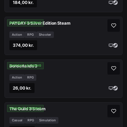
184,00 kr.
PAYDAY 3 Silver Edition Steam
INSTANT LEVERING
Action
RPG
Shooter
374,00 kr.
Borderlands 3
INSTANT LEVERING
Action
RPG
26,00 kr.
The Guild 3 Steam
INSTANT LEVERING
Casual
RPG
Simulation