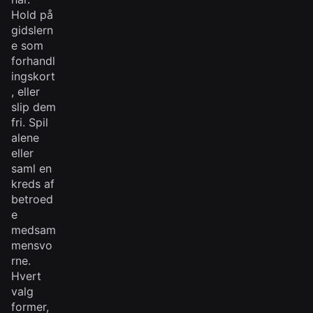
Hold på
gidslern
e som
forhandl
ingskort
, eller
slip dem
fri. Spil
alene
eller
saml en
kreds af
betroed
e
medsam
mensvo
rne.
Hvert
valg
former,