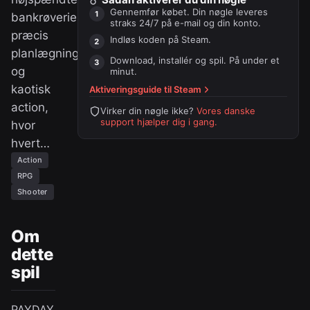
Gennemfør købet. Din nøgle leveres
bankrøverier,
straks 24/7 på e-mail og din konto.
præcis
Indløs koden på
Steam
.
planlægning
Download, installér og spil. På under et
og
minut.
kaotisk
Aktiveringsguide til
Steam
action,
Virker din nøgle ikke?
Vores danske
support hjælper dig i gang.
hvor
hvert…
Action
RPG
Shooter
Om
dette
spil
PAYDAY