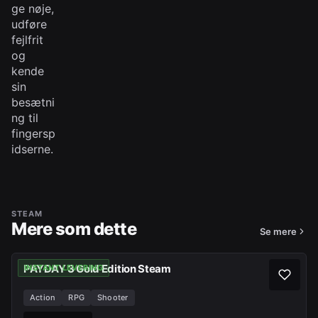
ge nøje,
udføre
fejlfrit
og
kende
sin
besætni
ng til
fingersp
idserne.
STEAM
Mere som dette
Se mere
PAYDAY 3 Gold Edition Steam
INSTANT LEVERING
Action
RPG
Shooter