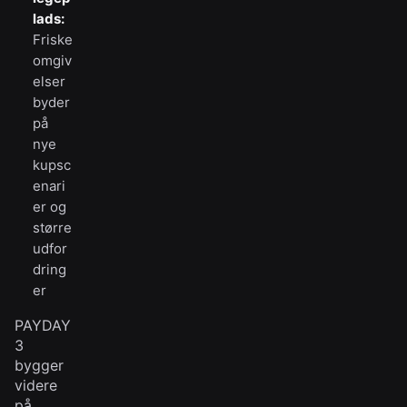
lads:
Friske
omgiv
elser
byder
på
nye
kupsc
enari
er og
større
udfor
dring
er
PAYDAY
3
bygger
videre
på