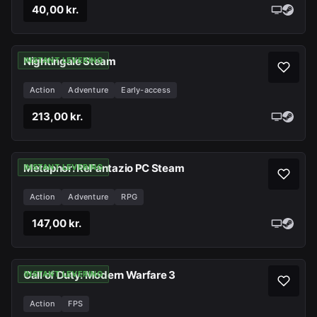
40,00 kr.
Nightingale Steam
INSTANT LEVERING
Action
Adventure
Early-access
213,00 kr.
Metaphor: ReFantazio PC Steam
INSTANT LEVERING
Action
Adventure
RPG
147,00 kr.
Call of Duty: Modern Warfare 3
INSTANT LEVERING
Action
FPS