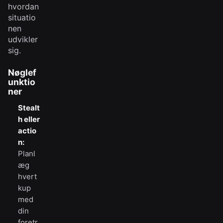
hvordan
situatio
nen
udvikler
sig.
Nøglef
unktio
ner
Stealt
h eller
actio
n:
Planl
æg
hvert
kup
med
din
foretr