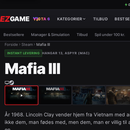
Ø
EZ
GAME
GTA 6
KATEGORIER
TILBUD
BESTSE
Bestsellere
Manager & Simulation
Tilbud
Spil under 100 kr.
Forside
Steam
Mafia III
INSTANT LEVERING
HANGAR 13, ASPYR (MAC)
Mafia III
År 1968. Lincoln Clay vender hjem fra Vietnam med ar 
ikke dem, man fødes med, men dem, man er villig til 
en…