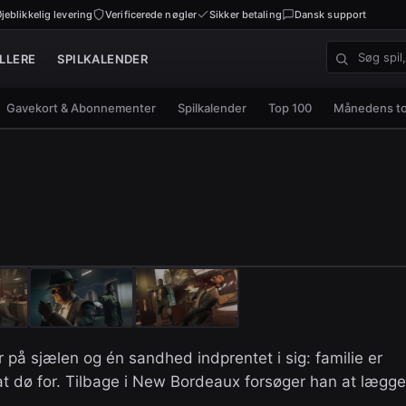
jeblikkelig levering
Verificerede nøgler
Sikker betaling
Dansk support
LLERE
SPILKALENDER
Søg spil, nø
Gavekort & Abonnementer
Spilkalender
Top 100
Månedens t
på sjælen og én sandhed indprentet i sig: familie er
at dø for. Tilbage i New Bordeaux forsøger han at lægge