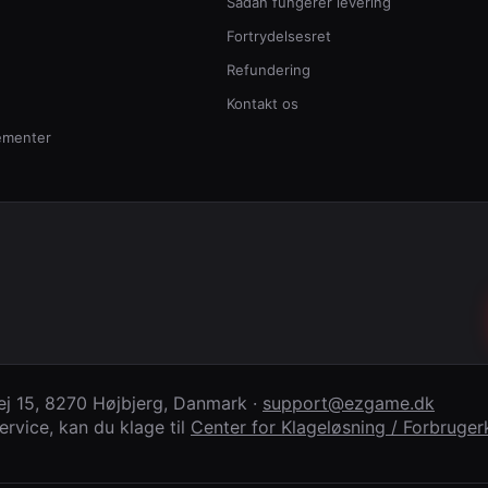
Sådan fungerer levering
Fortrydelsesret
Refundering
Kontakt os
ementer
j 15
,
8270 Højbjerg
,
Danmark
·
support@ezgame.dk
rvice, kan du klage til
Center for Klageløsning / Forbrug