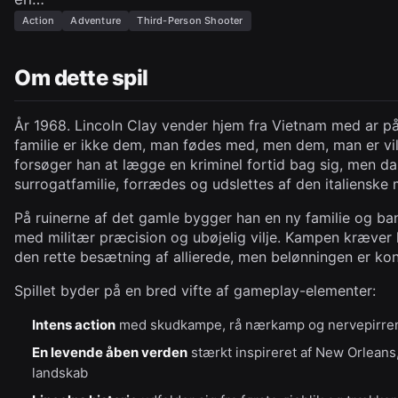
Action
Adventure
Third-Person Shooter
Om dette spil
År 1968. Lincoln Clay vender hjem fra Vietnam med ar på
familie er ikke dem, man fødes med, men dem, man er vill
forsøger han at lægge en kriminel fortid bag sig, men d
surrogatfamilie, forrædes og udslettes af den italienske 
På ruinerne af det gamle bygger han en ny familie og ban
med militær præcision og ubøjelig vilje. Kampen kræver
den rette besætning af allierede, men belønningen er ko
Spillet byder på en bred vifte af gameplay-elementer:
Intens action
med skudkampe, rå nærkamp og nervepirrend
En levende åben verden
stærkt inspireret af New Orleans,
landskab