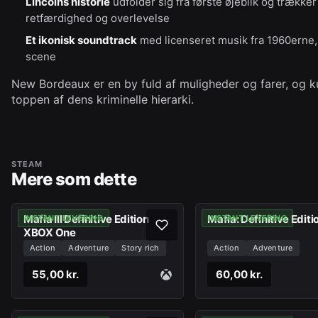
Lincolns historie
udfolder sig fra første øjeblik og trækker
retfærdighed og overlevelse
Et ikonisk soundtrack
med licenseret musik fra 1960erne,
scene
New Bordeaux er en by fuld af muligheder og farer, og k
toppen af dens kriminelle hierarki.
STEAM
Mere som dette
Mafia III Definitive Edition
Mafia: Definitive Editi
INSTANT LEVERING
INSTANT LEVERING
XBOX One
Action
Adventure
Story rich
Action
Adventure
55,00 kr.
60,00 kr.