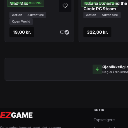
Mad Max
Indiana Jones and the
INSTANT LEVERING
INSTANT LEVERING
Circle PC Steam
Action
Adventure
Action
Adventure
Open World
19,00 kr.
322,00 kr.
Øjeblikkelig l
Nøgler i din indb
BUTIK
EZ
GAME
Topsælgere
Spilnøgler leveret med det samme,