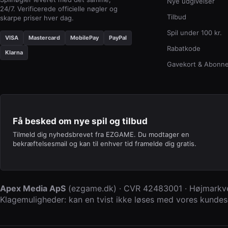
Nye udgivelser
24/7. Verificerede officielle nøgler og
Tilbud
skarpe priser hver dag.
Spil under 100 kr.
VISA
Mastercard
MobilePay
PayPal
Rabatkode
Klarna
Gavekort & Abonn
Få besked om nye spil og tilbud
Tilmeld dig nyhedsbrevet fra EZGAME. Du modtager en
bekræftelsesmail og kan til enhver tid framelde dig gratis.
Apex Media ApS
(
ezgame.dk
) · CVR
42483001
·
Højmarkve
Klagemuligheder: kan en tvist ikke løses med vores kundese