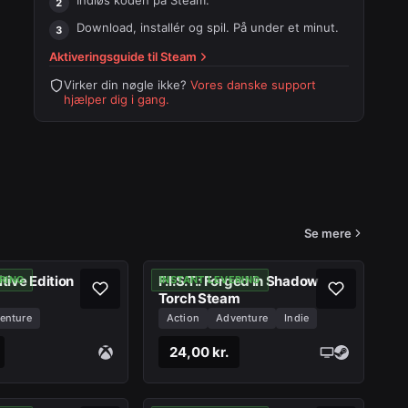
Indløs koden på
Steam
.
Download, installér og spil. På under et minut.
Aktiveringsguide til
Steam
Virker din nøgle ikke?
Vores danske support
hjælper dig i gang.
Se mere
itive Edition
F.I.S.T.: Forged In Shadow
RING
INSTANT LEVERING
Torch Steam
enture
Action
Adventure
Indie
24,00 kr.