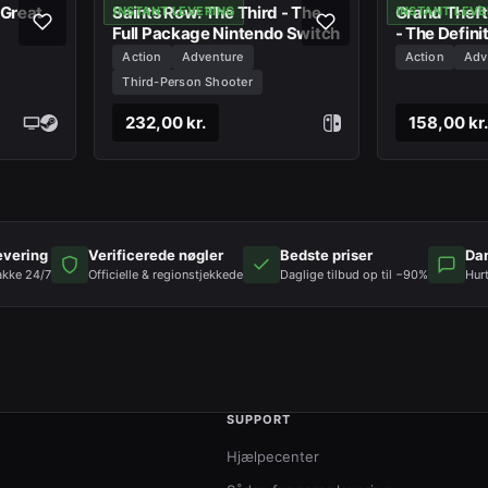
 Great
Saints Row: The Third - The
Grand Theft 
INSTANT LEVERING
INSTANT LEVE
Full Package Nintendo Switch
- The Defini
One
Action
Adventure
Action
Adv
Third-Person Shooter
232,00 kr.
158,00 kr.
evering
Verificerede nøgler
Bedste priser
Da
akke 24/7
Officielle & regionstjekkede
Daglige tilbud op til −90%
Hur
SUPPORT
Hjælpecenter