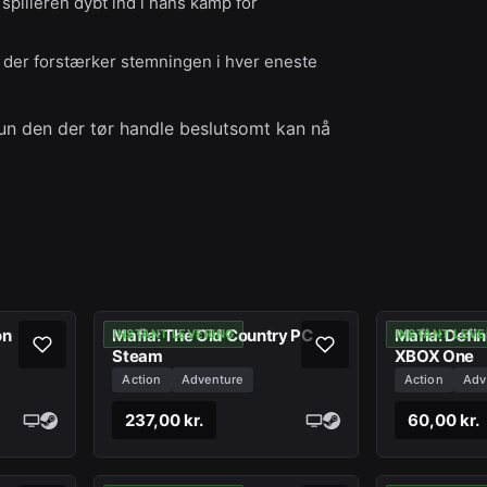
 spilleren dybt ind i hans kamp for
 der forstærker stemningen i hver eneste
un den der tør handle beslutsomt kan nå
on
Mafia: The Old Country PC
Mafia: Defin
INSTANT LEVERING
INSTANT LEVE
Steam
XBOX One
Action
Adventure
Action
Adv
237,00 kr.
60,00 kr.