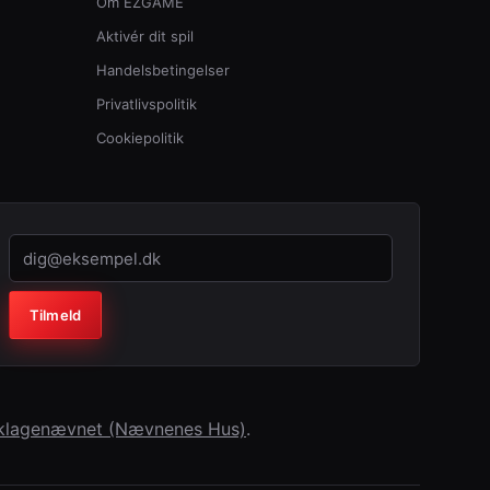
Om EZGAME
Aktivér dit spil
Handelsbetingelser
Privatlivspolitik
Cookiepolitik
Virksomhed (lad feltet stå tomt)
Tilmeld
erklagenævnet (Nævnenes Hus)
.