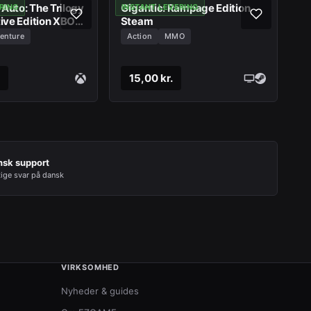
Auto: The Trilogy
Gigantic: Rampage Edition
RING
INSTANT LEVERING
tive Edition XBOX
Steam
enture
Action
MMO
15,00 kr.
nsk support
tige svar på dansk
VIRKSOMHED
Nyheder & guides