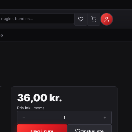
gler og bundles
op
36,00 kr.
Pris inkl. moms
−
+
1
Læg i kurv
Ønskeliste