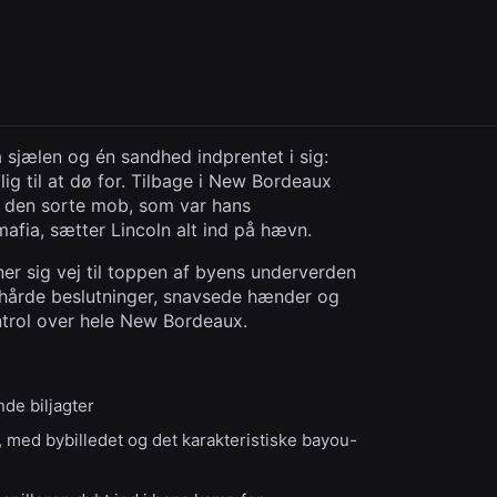
 sjælen og én sandhed indprentet i sig:
ig til at dø for. Tilbage i New Bordeaux
a den sorte mob, som var hans
mafia, sætter Lincoln alt ind på hævn.
er sig vej til toppen af byens underverden
 hårde beslutninger, snavsede hænder og
ntrol over hele New Bordeaux.
e biljagter
 med bybilledet og det karakteristiske bayou-