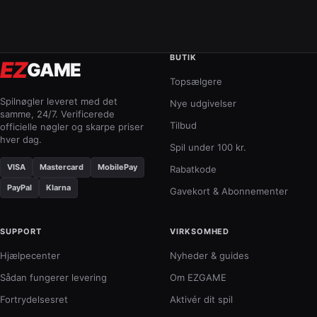
dem
gen
den
spæ
BUTIK
EZ
GAME
201
Topsælgere
sæs
Me
Spilnøgler leveret med det
Nye udgivelser
ove
samme, 24/7. Verificerede
200
Tilbud
officielle nøgler og skarpe priser
løb
hver dag.
Spil under 100 kr.
og
600
VISA
Mastercard
MobilePay
Rabatkode
eta
PayPal
Klarna
Gavekort & Abonnementer
SUPPORT
VIRKSOMHED
Hjælpecenter
Nyheder & guides
Sådan fungerer levering
Om EZGAME
Fortrydelsesret
Aktivér dit spil