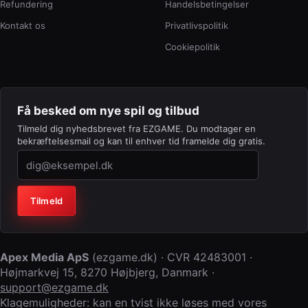
Refundering
Handelsbetingelser
Kontakt os
Privatlivspolitik
Cookiepolitik
Få besked om nye spil og tilbud
Tilmeld dig nyhedsbrevet fra EZGAME. Du modtager en
bekræftelsesmail og kan til enhver tid framelde dig gratis.
Virksomhed (lad feltet stå tomt)
Tilmeld
Apex Media ApS
(
ezgame.dk
) · CVR
42483001
·
Højmarkvej 15
,
8270 Højbjerg
,
Danmark
·
support@ezgame.dk
Klagemuligheder: kan en tvist ikke løses med vores