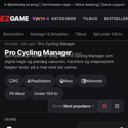
Øjeblikkelig levering
Verificerede nøgler
Sikker betaling
Dansk support
EZ
GAME
GTA 6
KATEGORIER
TILBUD
BESTSELLER
Bestsellere
Manager & Simulation
Tilbud
Spil under 100 kr.
Forside
Alle spil
Pro Cycling Manager
Pro Cycling Manager
8
spil
Sportsdirektør-stolen er ledig. Køb Pro Cycling Manager som
digital nøgle og planlæg sæsonen, transfers og etapesejrene.
Nøglen lander på e-mail med det samme.
PC
PlayStation
Xbox
Nintendo
På tilbud
Under 100 kr.
Sortér efter
Sortér
Mest populære
GENRE
Resultater