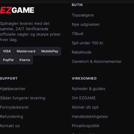
ind
BUTIK
på
EZ
GAME
din
Topsælgere
Ste
Spilnøgler leveret med det
kont
Nye udgivelser
samme, 24/7. Verificerede
så
Tilbud
officielle nøgler og skarpe priser
du
hver dag.
selv
Spil under 100 kr.
vælg
VISA
Mastercard
MobilePay
Rabatkode
hva
pen
PayPal
Klarna
Gavekort & Abonnementer
skal
bru
på.
SUPPORT
VIRKSOMHED
Det
Hjælpecenter
Nyheder & guides
er
den
Sådan fungerer levering
Om EZGAME
Fortrydelsesret
Aktivér dit spil
Refundering
Handelsbetingelser
Kontakt os
Privatlivspolitik