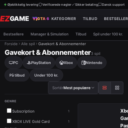
Øjeblikkelig levering
Verificerede nøgler
Sikker betaling
Dansk support
EZ
GAME
GTA 6
KATEGORIER
TILBUD
BESTSELLER
Bestsellere
Manager & Simulation
Tilbud
Spil under 100 kr.
Forside
Alle spil
Gavekort & Abonnementer
Gavekort & Abonnementer
3
spil
PC
PlayStation
Xbox
Nintendo
På tilbud
Under 100 kr.
Sortér efter
Sortér
Mest populære
GENRE
Resultater
Xb
Subscription
1
Ga
XBOX LIVE Gold Card
1
Pa