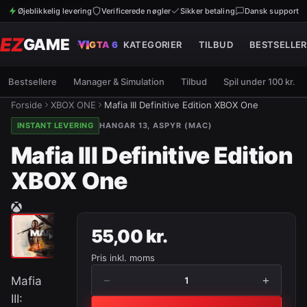
Øjeblikkelig levering
Verificerede nøgler
Sikker betaling
Dansk support
EZ
GAME
GTA 6
KATEGORIER
TILBUD
BESTSELLER
Bestsellere
Manager & Simulation
Tilbud
Spil under 100 kr.
Forside
XBOX ONE
Mafia III Definitive Edition XBOX One
INSTANT LEVERING
HANGAR 13, ASPYR (MAC)
Mafia III Definitive Edition
XBOX One
55,00 kr.
Pris inkl. moms
−
+
Mafia
1
III: