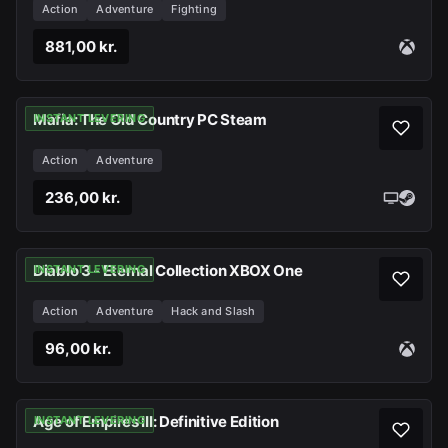
Action
Adventure
Fighting
881,00 kr.
Mafia: The Old Country PC Steam
INSTANT LEVERING
Action
Adventure
236,00 kr.
Diablo 3 - Eternal Collection XBOX One
INSTANT LEVERING
Action
Adventure
Hack and Slash
96,00 kr.
Age of Empires III: Definitive Edition
INSTANT LEVERING