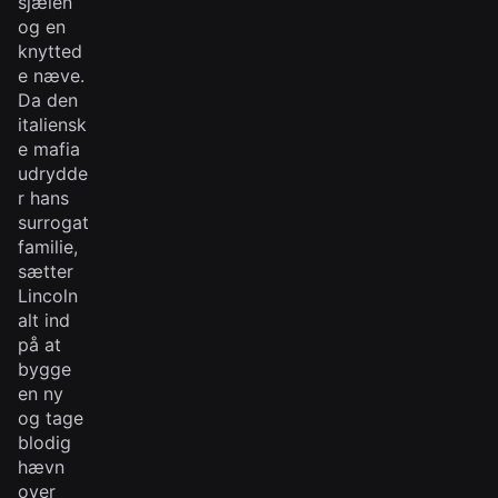
sjælen
og en
knytted
e næve.
Da den
italiensk
e mafia
udrydde
r hans
surrogat
familie,
sætter
Lincoln
alt ind
på at
bygge
en ny
og tage
blodig
hævn
over