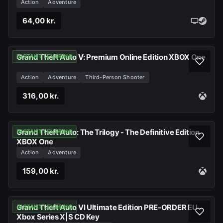
Action
Adventure
64,00 kr.
Grand Theft Auto V: Premium Online Edition XBOX One
INSTANT LEVERING
Action
Adventure
Third-Person Shooter
316,00 kr.
Grand Theft Auto: The Trilogy - The Definitive Edition
INSTANT LEVERING
XBOX One
Action
Adventure
159,00 kr.
Grand Theft Auto VI Ultimate Edition PRE-ORDER EU
INSTANT LEVERING
Xbox Series X|S CD Key