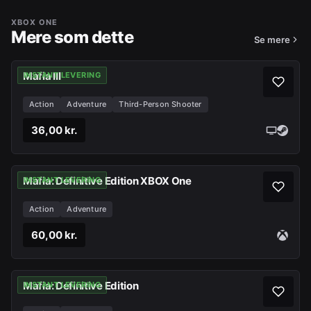
XBOX ONE
Mere som dette
Se mere
Mafia III
INSTANT LEVERING
Action
Adventure
Third-Person Shooter
36,00 kr.
Mafia: Definitive Edition XBOX One
INSTANT LEVERING
Action
Adventure
60,00 kr.
Mafia: Definitive Edition
INSTANT LEVERING