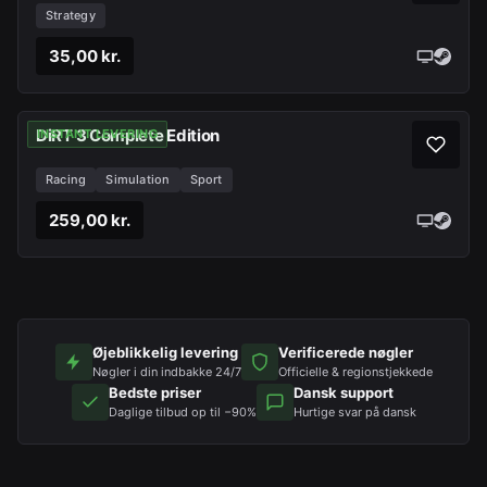
Strategy
35,00 kr.
DiRT 3 Complete Edition
INSTANT LEVERING
Racing
Simulation
Sport
259,00 kr.
Øjeblikkelig levering
Verificerede nøgler
Nøgler i din indbakke 24/7
Officielle & regionstjekkede
Bedste priser
Dansk support
Daglige tilbud op til −90%
Hurtige svar på dansk