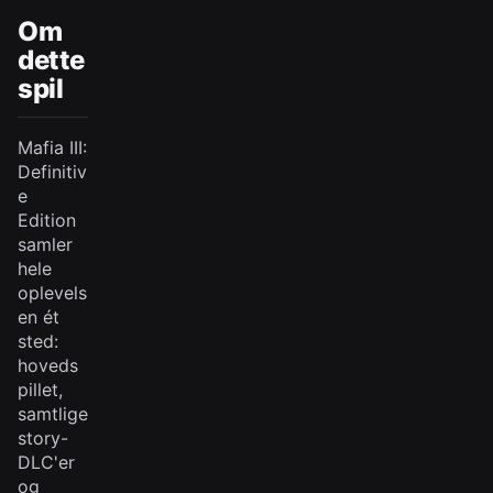
Om
dette
spil
Mafia III:
Definitiv
e
Edition
samler
hele
oplevels
en ét
sted:
hoveds
pillet,
samtlige
story-
DLC'er
og