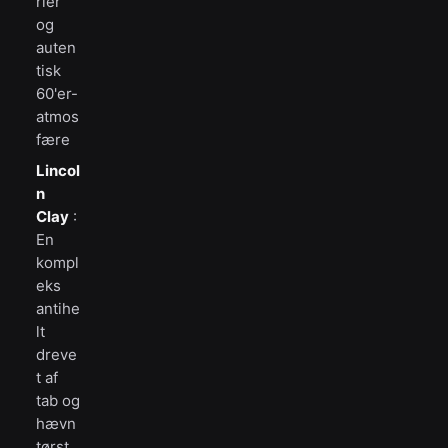
rier
og
auten
tisk
60'er-
atmos
fære
Lincol
n
Clay
:
En
kompl
eks
antihe
lt
dreve
t af
tab og
hævn
tørst