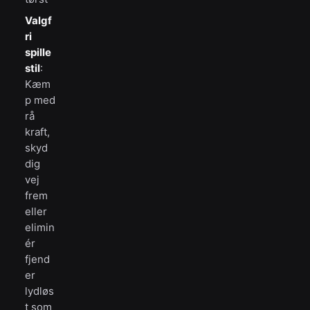
Valgf
ri
spille
stil
:
Kæm
p med
rå
kraft,
skyd
dig
vej
frem
eller
elimin
ér
fjend
er
lydløs
t som