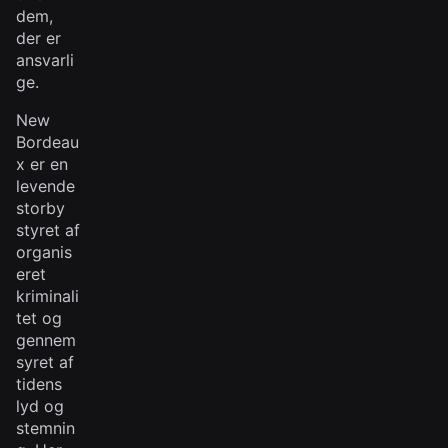
dem,
der er
ansvarli
ge.
New
Bordeau
x er en
levende
storby
styret af
organis
eret
kriminali
tet og
gennem
syret af
tidens
lyd og
stemnin