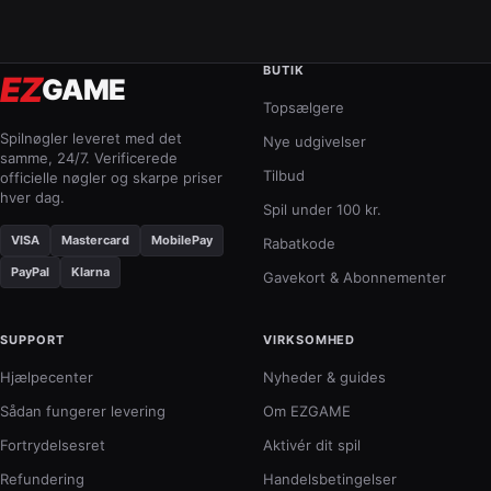
BUTIK
EZ
GAME
Topsælgere
Spilnøgler leveret med det
Nye udgivelser
samme, 24/7. Verificerede
Tilbud
officielle nøgler og skarpe priser
hver dag.
Spil under 100 kr.
VISA
Mastercard
MobilePay
Rabatkode
PayPal
Klarna
Gavekort & Abonnementer
SUPPORT
VIRKSOMHED
Hjælpecenter
Nyheder & guides
Sådan fungerer levering
Om EZGAME
Fortrydelsesret
Aktivér dit spil
Refundering
Handelsbetingelser