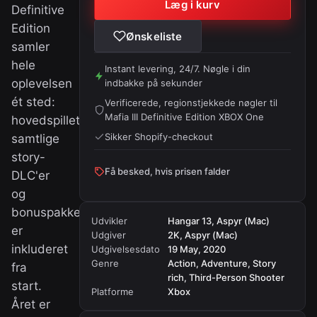
Læg i kurv
Definitive
Edition
Ønskeliste
samler
hele
Instant levering, 24/7. Nøgle i din
oplevelsen
indbakke på sekunder
ét sted:
Verificerede, regionstjekkede nøgler til
Mafia III Definitive Edition XBOX One
hovedspillet,
Sikker Shopify-checkout
samtlige
story-
Få besked, hvis prisen falder
DLC'er
og
bonuspakker
Udvikler
Hangar 13, Aspyr (Mac)
er
Udgiver
2K, Aspyr (Mac)
inkluderet
Udgivelsesdato
19 May, 2020
Genre
Action, Adventure, Story
fra
rich, Third-Person Shooter
start.
Platforme
Xbox
Året er