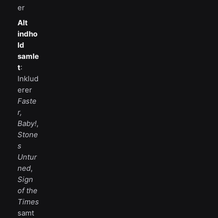
er
Alt
indho
ld
samle
t
:
Inklud
erer
Faste
r,
Baby!
,
Stone
s
Untur
ned
,
Sign
of the
Times
samt