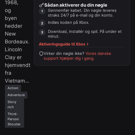
1968,
Sådan aktiverer du din nøgle
og
Gennemfør købet. Din nøgle leveres
straks 24/7 på e-mail og din konto.
byen
Indløs koden på
Xbox
.
hedder
Download, installér og spil. På under et
New
minut.
Bordeaux.
Aktiveringsguide til
Xbox
Lincoln
Virker din nøgle ikke?
Vores danske
Clay er
support hjælper dig i gang.
hjemvendt
fra
Vietnam…
Action
Adventure
Story
rich
Third-
Person
Shooter