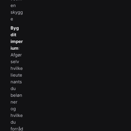
en
skygg
e
Byg
dit
imper
ium
:
Afgør
selv
hvilke
lieute
nants
du
beløn
ner
og
hvilke
du
forråd