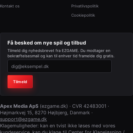
Kontakt os
Privatlivspolitik
Cookiepolitik
Få besked om nye spil og tilbud
Tilmeld dig nyhedsbrevet fra EZGAME. Du modtager en
bekræftelsesmail og kan til enhver tid framelde dig gratis.
Virksomhed (lad feltet stå tomt)
Tilmeld
Apex Media ApS
(
ezgame.dk
) · CVR
42483001
·
Højmarkvej 15
,
8270 Højbjerg
,
Danmark
·
support@ezgame.dk
Klagemuligheder: kan en tvist ikke løses med vores
kundeservice, kan du klage til
Center for Klageløsning /