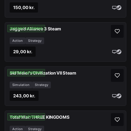
150,00 kr.
Jagged Alliance 3 Steam
INSTANT LEVERING
Action
Strategy
29,00 kr.
Sid Meier's Civilization VII Steam
INSTANT LEVERING
Simulation
Strategy
243,00 kr.
Total War: THREE KINGDOMS
INSTANT LEVERING
Action
Strategy