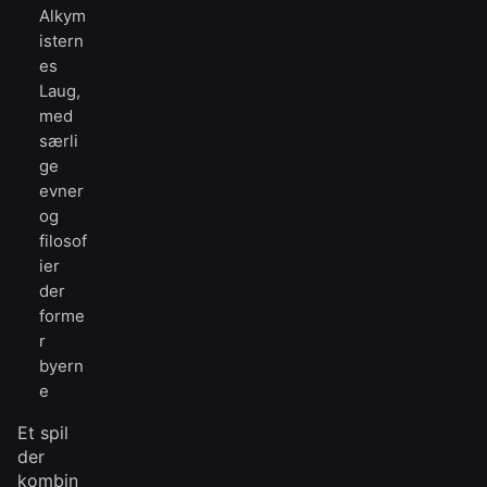
Alkym
istern
es
Laug,
med
særli
ge
evner
og
filosof
ier
der
forme
r
byern
e
Et spil
der
kombin