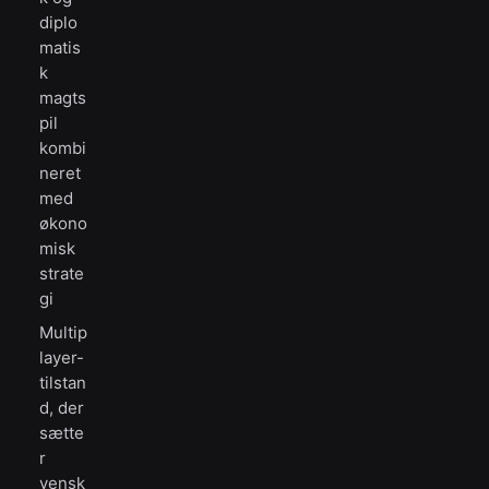
diplo
matis
k
magts
pil
kombi
neret
med
økono
misk
strate
gi
Multip
layer-
tilstan
d, der
sætte
r
vensk