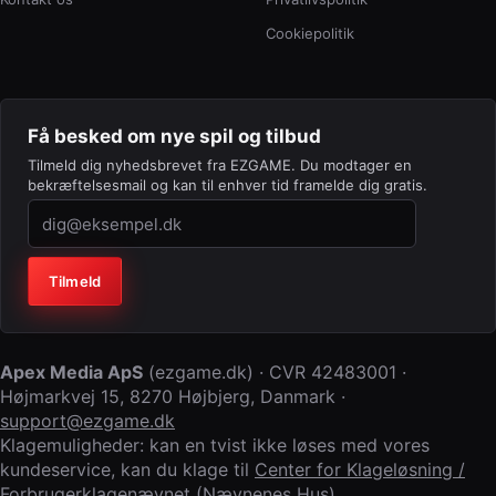
Cookiepolitik
Få besked om nye spil og tilbud
Tilmeld dig nyhedsbrevet fra EZGAME. Du modtager en
bekræftelsesmail og kan til enhver tid framelde dig gratis.
Virksomhed (lad feltet stå tomt)
Tilmeld
Apex Media ApS
(
ezgame.dk
) · CVR
42483001
·
Højmarkvej 15
,
8270 Højbjerg
,
Danmark
·
support@ezgame.dk
Klagemuligheder: kan en tvist ikke løses med vores
kundeservice, kan du klage til
Center for Klageløsning /
Forbrugerklagenævnet (Nævnenes Hus)
.