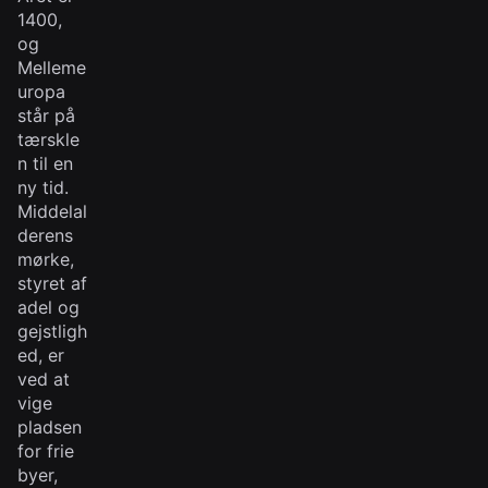
1400,
og
Melleme
uropa
står på
tærskle
n til en
ny tid.
Middelal
derens
mørke,
styret af
adel og
gejstligh
ed, er
ved at
vige
pladsen
for frie
byer,