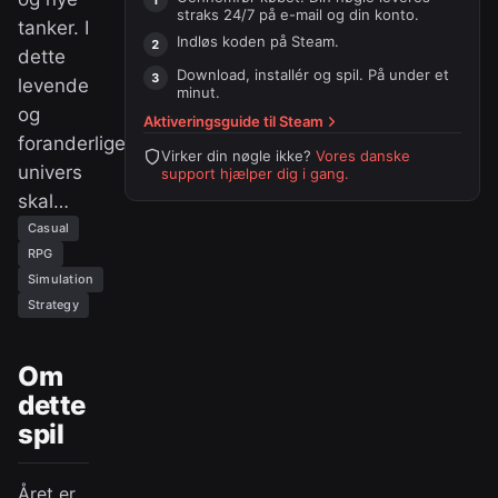
straks 24/7 på e-mail og din konto.
tanker. I
Indløs koden på
Steam
.
dette
Download, installér og spil. På under et
levende
minut.
og
Aktiveringsguide til
Steam
foranderlige
Virker din nøgle ikke?
Vores danske
univers
support hjælper dig i gang.
skal…
Casual
RPG
Simulation
Strategy
Om
dette
spil
Året er