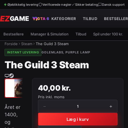
Øjeblikkelig levering
Verificerede nøgler
Sikker betaling
Dansk support
EZ
GAME
GTA 6
KATEGORIER
TILBUD
BESTSELLER
Bestsellere
Manager & Simulation
Tilbud
Spil under 100 kr.
Forside
Steam
The Guild 3 Steam
INSTANT LEVERING
GOLEMLABS, PURPLE LAMP
The Guild 3 Steam
40,00 kr.
Pris inkl. moms
−
+
1
Året er
1400,
Læg i kurv
og