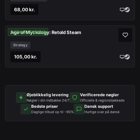
68,00 kr.
Age of Mythology: Retold Steam
INSTANT LEVERING
Strategy
105,00 kr.
Øjeblikkelig levering
Verificerede nøgler
Nøgler i din indbakke 24/7
Officielle & regionstjekkede
Bedste priser
Dansk support
Daglige tilbud op til −90%
Hurtige svar på dansk