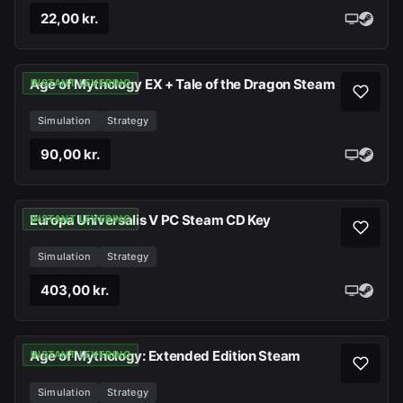
22,00 kr.
Age of Mythology EX + Tale of the Dragon Steam
INSTANT LEVERING
Simulation
Strategy
90,00 kr.
Europa Universalis V PC Steam CD Key
INSTANT LEVERING
Simulation
Strategy
403,00 kr.
Age of Mythology: Extended Edition Steam
INSTANT LEVERING
Simulation
Strategy