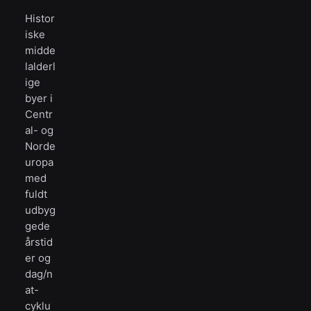
Histor
iske
midde
lalderl
ige
byer i
Centr
al- og
Norde
uropa
med
fuldt
udbyg
gede
årstid
er og
dag/n
at-
cyklu