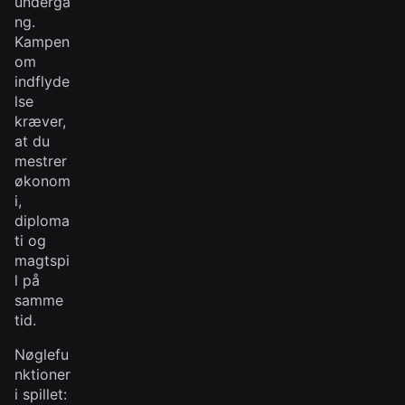
underga
ng.
Kampen
om
indflyde
lse
kræver,
at du
mestrer
økonom
i,
diploma
ti og
magtspi
l på
samme
tid.
Nøglefu
nktioner
i spillet: