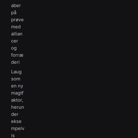
aber
på
prøve
med
allian
cer
og
forræ
deri
Laug
som
en ny
magtf
aktor,
herun
der
ekse
mpelv
is