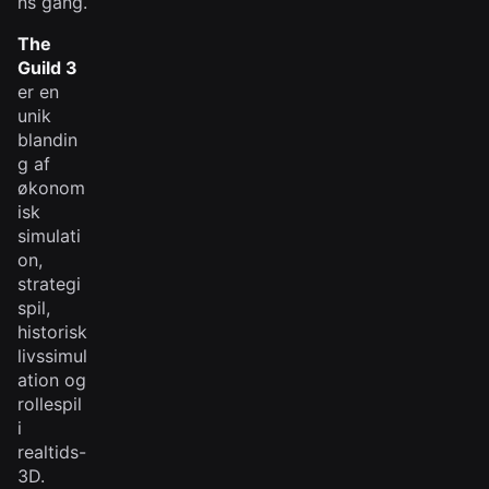
ns gang.
The
Guild 3
er en
unik
blandin
g af
økonom
isk
simulati
on,
strategi
spil,
historisk
livssimul
ation og
rollespil
i
realtids-
3D.