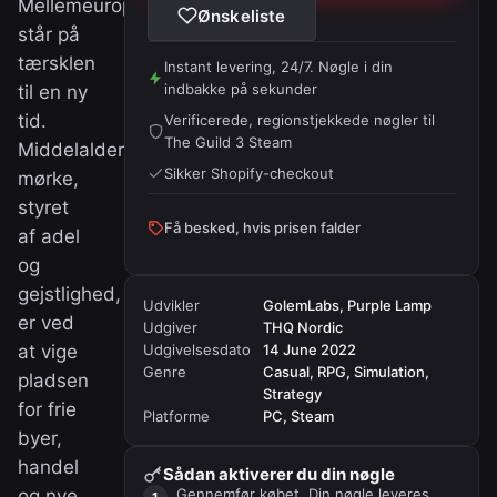
Mellemeuropa
Ønskeliste
står på
tærsklen
Instant levering, 24/7. Nøgle i din
indbakke på sekunder
til en ny
tid.
Verificerede, regionstjekkede nøgler til
The Guild 3 Steam
Middelalderens
Sikker Shopify-checkout
mørke,
styret
Få besked, hvis prisen falder
af adel
og
gejstlighed,
Udvikler
GolemLabs, Purple Lamp
er ved
Udgiver
THQ Nordic
at vige
Udgivelsesdato
14 June 2022
Genre
Casual, RPG, Simulation,
pladsen
Strategy
for frie
Platforme
PC, Steam
byer,
handel
Sådan aktiverer du din nøgle
og nye
Gennemfør købet. Din nøgle leveres