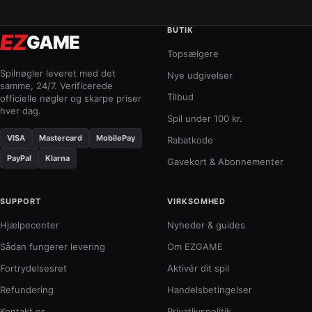
BUTIK
EZ
GAME
Topsælgere
Spilnøgler leveret med det
Nye udgivelser
samme, 24/7. Verificerede
Tilbud
officielle nøgler og skarpe priser
hver dag.
Spil under 100 kr.
VISA
Mastercard
MobilePay
Rabatkode
PayPal
Klarna
Gavekort & Abonnementer
SUPPORT
VIRKSOMHED
Hjælpecenter
Nyheder & guides
Sådan fungerer levering
Om EZGAME
Fortrydelsesret
Aktivér dit spil
Refundering
Handelsbetingelser
Kontakt os
Privatlivspolitik