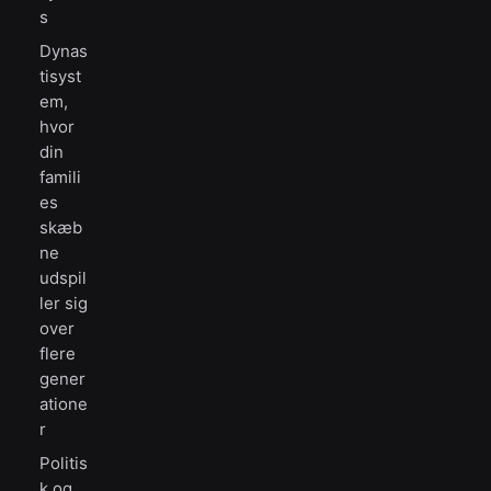
s
Dynas
tisyst
em,
hvor
din
famili
es
skæb
ne
udspil
ler sig
over
flere
gener
atione
r
Politis
k og