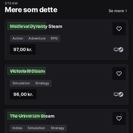
STEAM
Mere som dette
Se mere
Medieval Dynasty Steam
INSTANT LEVERING
Action
Adventure
RPG
97,00 kr.
Victoria III Steam
INSTANT LEVERING
Simulation
Strategy
96,00 kr.
The Universim Steam
INSTANT LEVERING
Indies
Simulation
Strategy