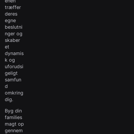
enen
træffer
deres
egne
beslutni
nger og
skaber
et
dynamis
k og
uforudsi
geligt
samfun
d
omkring
dig.
Byg din
families
magt op
gennem