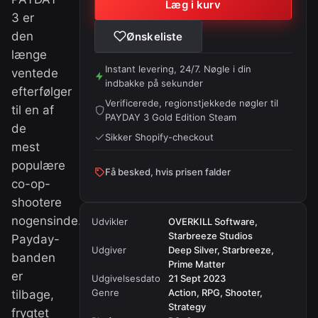
Læg i kurv
3 er
den
Ønskeliste
længe
Instant levering, 24/7. Nøgle i din
ventede
indbakke på sekunder
efterfølger
Verificerede, regionstjekkede nøgler til
til en af
PAYDAY 3 Gold Edition Steam
de
Sikker Shopify-checkout
mest
populære
Få besked, hvis prisen falder
co-op-
shootere
nogensinde.
Udvikler
OVERKILL Software,
Starbreeze Studios
Payday-
Udgiver
Deep Silver, Starbreeze,
banden
Prime Matter
er
Udgivelsesdato
21 Sept 2023
Genre
Action, RPG, Shooter,
tilbage,
Strategy
frygtet