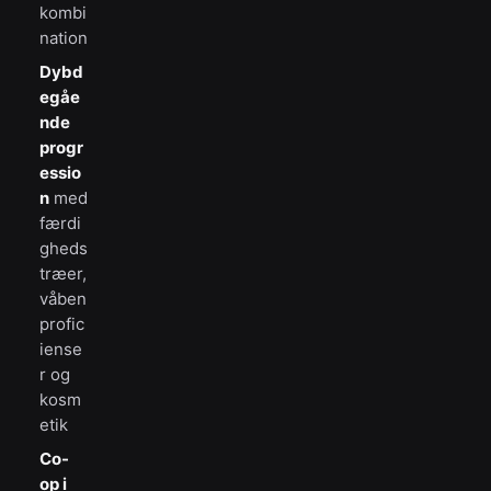
kombi
nation
Dybd
egåe
nde
progr
essio
n
med
færdi
gheds
træer,
våben
profic
iense
r og
kosm
etik
Co-
op i