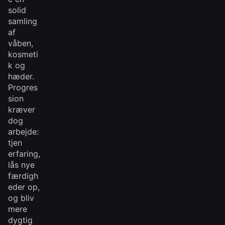
solid
samling
af
våben,
kosmeti
k og
hæder.
Progres
sion
kræver
dog
arbejde:
tjen
erfaring,
lås nye
færdigh
eder op,
og bliv
mere
dygtig