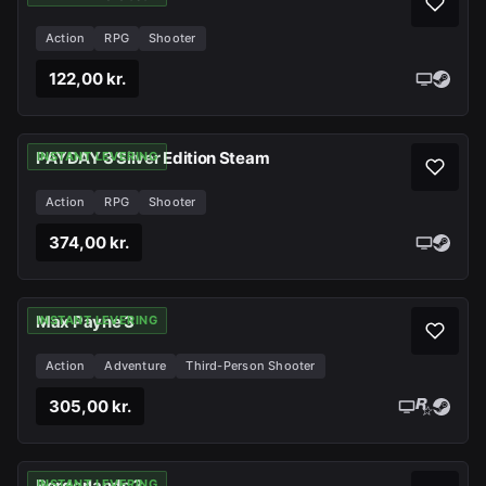
Action
RPG
Shooter
122,00 kr.
PAYDAY 3 Silver Edition Steam
INSTANT LEVERING
Action
RPG
Shooter
374,00 kr.
Max Payne 3
INSTANT LEVERING
Action
Adventure
Third-Person Shooter
305,00 kr.
Borderlands 3
INSTANT LEVERING