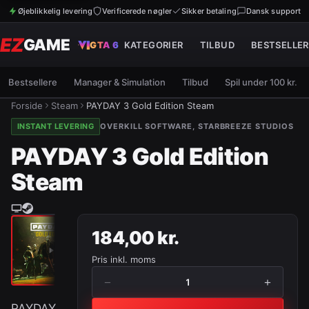
Øjeblikkelig levering
Verificerede nøgler
Sikker betaling
Dansk support
EZ
GAME
GTA 6
KATEGORIER
TILBUD
BESTSELLER
Bestsellere
Manager & Simulation
Tilbud
Spil under 100 kr.
Forside
Steam
PAYDAY 3 Gold Edition Steam
INSTANT LEVERING
OVERKILL SOFTWARE, STARBREEZE STUDIOS
PAYDAY 3 Gold Edition
Steam
184,00 kr.
Pris inkl. moms
−
+
1
PAYDAY