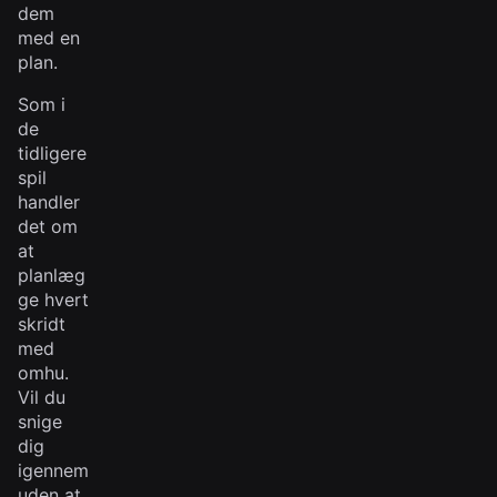
dem
med en
plan.
Som i
de
tidligere
spil
handler
det om
at
planlæg
ge hvert
skridt
med
omhu.
Vil du
snige
dig
igennem
uden at