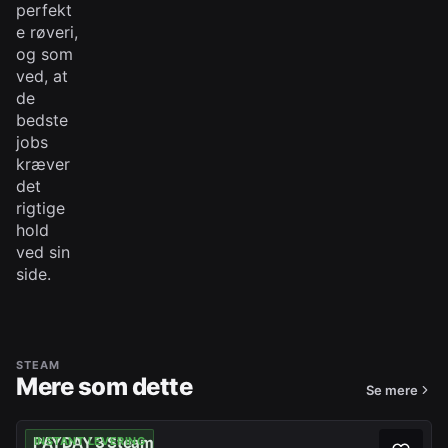
perfekt
e røveri,
og som
ved, at
de
bedste
jobs
kræver
det
rigtige
hold
ved sin
side.
STEAM
Mere som dette
Se mere
PAYDAY 3 Steam
INSTANT LEVERING