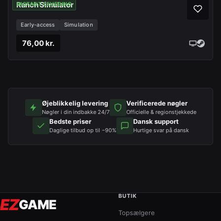
Ranch Simulator
INSTANT LEVERING
Early-access
Simulation
76,00 kr.
Øjeblikkelig levering
Verificerede nøgler
Nøgler i din indbakke 24/7
Officielle & regionstjekkede
Bedste priser
Dansk support
Daglige tilbud op til −90%
Hurtige svar på dansk
BUTIK
EZ
GAME
Topsælgere