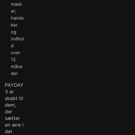
mask
er,
hands
ker
og
indhol
d
over
12
måne
der
PAYDAY
3 er
skabt til
dem,
der
sætter
en ære i
det