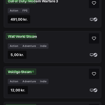
Call of Duty: Modern Warfare 3
INSTANT LEVERING
Action
FPS
491,00 kr.
Wall World Steam
INSTANT LEVERING
Action
Adventure
Indie
5,00 kr.
Voidigo Steam
INSTANT LEVERING
Action
Adventure
Indie
12,00 kr.