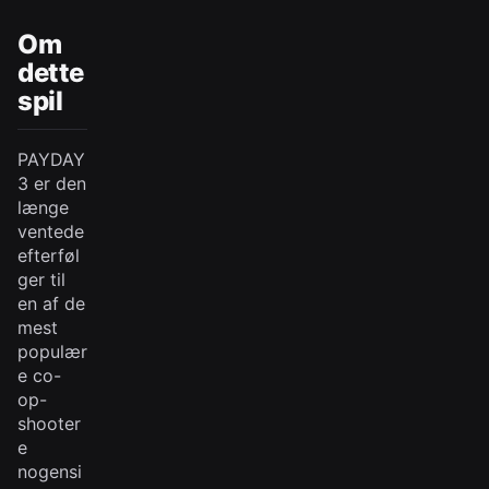
Om
dette
spil
PAYDAY
3 er den
længe
ventede
efterføl
ger til
en af de
mest
populær
e co-
op-
shooter
e
nogensi