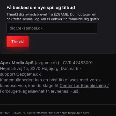
Få besked om nye spil og tilbud
Tilmeld dig nyhedsbrevet fra EZGAME. Du modtager en
bekræftelsesmail og kan til enhver tid framelde dig gratis.
Virksomhed (lad feltet stå tomt)
Tilmeld
Apex Media ApS
(
ezgame.dk
) · CVR
42483001
·
Højmarkvej 15
,
8270 Højbjerg
,
Danmark
·
support@ezgame.dk
Klagemuligheder: kan en tvist ikke løses med vores
kundeservice, kan du klage til
Center for Klageløsning /
Forbrugerklagenævnet (Nævnenes Hus)
.
© 2026 EZGAME®. Alle varemærker tilhører deres respektive ejere.