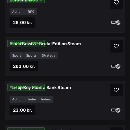
Action
RPG
26,00 kr.
Blood Bowl 3 - Brutal Edition Steam
INSTANT LEVERING
Sport
Sports
Strategy
263,00 kr.
Turnip Boy Robs a Bank Steam
INSTANT LEVERING
Action
Indie
Indies
23,00 kr.