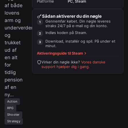
Platforme
PC, Steam
af både
lovens
Sådan aktiverer du din nøgle
arm og
Gennemfør købet. Din nøgle leveres
straks 24/7 på e-mail og din konto.
underverdenen,
Indløs koden på
Steam
.
og
Download, installér og spil. På under et
trukket
minut.
ud af
Aktiveringsguide til
Steam
en alt
Virker din nøgle ikke?
Vores danske
for
support hjælper dig i gang.
tidlig
pension
af en
ny…
Action
RPG
Shooter
Strategy