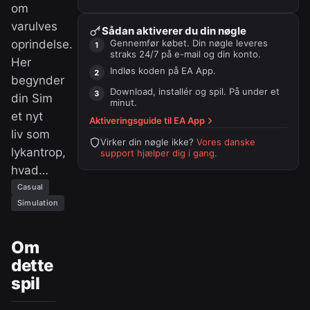
om
varulves
Sådan aktiverer du din nøgle
oprindelse.
Gennemfør købet. Din nøgle leveres
straks 24/7 på e-mail og din konto.
Her
Indløs koden på
EA App
.
begynder
Download, installér og spil. På under et
din Sim
minut.
et nyt
Aktiveringsguide til
EA App
liv som
Virker din nøgle ikke?
Vores danske
lykantrop,
support hjælper dig i gang.
hvad…
Casual
Simulation
Om
dette
spil