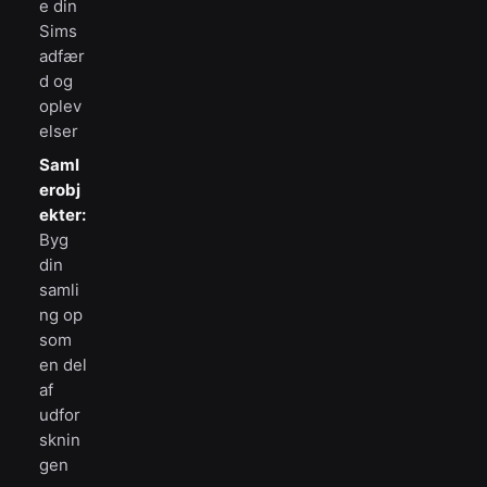
e din
Sims
adfær
d og
oplev
elser
Saml
erobj
ekter:
Byg
din
samli
ng op
som
en del
af
udfor
sknin
gen