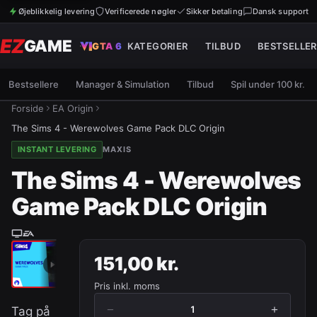
Øjeblikkelig levering
Verificerede nøgler
Sikker betaling
Dansk support
EZ
GAME
GTA 6
KATEGORIER
TILBUD
BESTSELLER
Bestsellere
Manager & Simulation
Tilbud
Spil under 100 kr.
Forside
EA Origin
The Sims 4 - Werewolves Game Pack DLC Origin
INSTANT LEVERING
MAXIS
The Sims 4 - Werewolves
Game Pack DLC Origin
151,00 kr.
Pris inkl. moms
−
+
1
Tag på