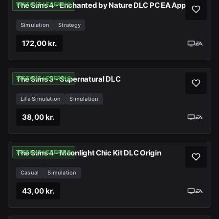
The Sims 4 - Enchanted by Nature DLC PC EA App
INSTANT LEVERING
Simulation
Strategy
172,00 kr.
The Sims 3 - Supernatural DLC
INSTANT LEVERING
Life Simulation
Simulation
38,00 kr.
The Sims 4 - Moonlight Chic Kit DLC Origin
INSTANT LEVERING
Casual
Simulation
43,00 kr.