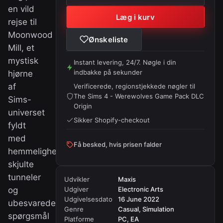
en vild
Læg i kurv
rejse til
Moonwood
Ønskeliste
Mill, et
mystisk
Instant levering, 24/7. Nøgle i din
indbakke på sekunder
hjørne
af
Verificerede, regionstjekkede nøgler til
The Sims 4 - Werewolves Game Pack DLC
Sims-
Origin
universet
Sikker Shopify-checkout
fyldt
med
Få besked, hvis prisen falder
hemmeligheder,
skjulte
tunneler
Udvikler
Maxis
og
Udgiver
Electronic Arts
Udgivelsesdato
16 June 2022
ubesvarede
Genre
Casual, Simulation
spørgsmål
Platforme
PC, EA