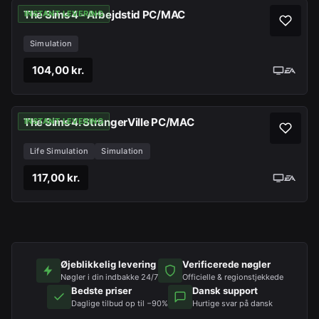
The Sims 4 - Arbejdstid PC/MAC
INSTANT LEVERING
Simulation
104,00 kr.
The Sims 4: StrangerVille PC/MAC
INSTANT LEVERING
Life Simulation
Simulation
117,00 kr.
Øjeblikkelig levering
Verificerede nøgler
Nøgler i din indbakke 24/7
Officielle & regionstjekkede
Bedste priser
Dansk support
Daglige tilbud op til −90%
Hurtige svar på dansk