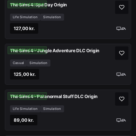
The Sims 4: Spa Day Origin
INSTANT LEVERING
Life Simulation
Simulation
127,00 kr.
The Sims 4 - Jungle Adventure DLC Origin
INSTANT LEVERING
Casual
Simulation
125,00 kr.
The Sims 4 - Paranormal Stuff DLC Origin
INSTANT LEVERING
Life Simulation
Simulation
89,00 kr.