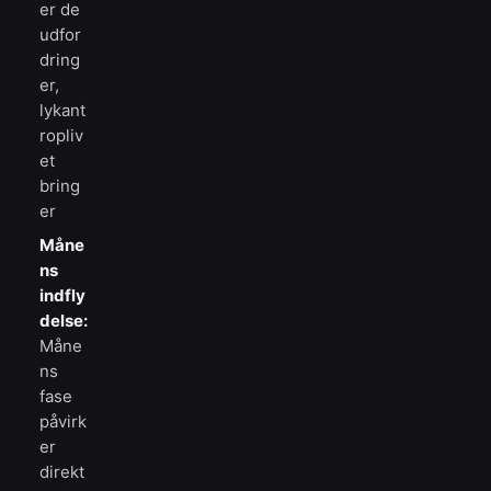
er de
udfor
dring
er,
lykant
ropliv
et
bring
er
Måne
ns
indfly
delse:
Måne
ns
fase
påvirk
er
direkt