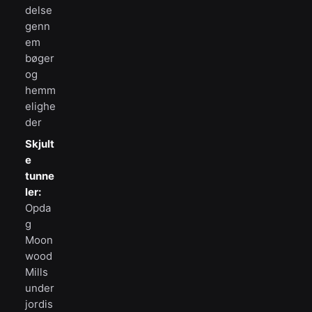
delse
genn
em
bøger
og
hemm
elighe
der
Skjult
e
tunne
ler:
Opda
g
Moon
wood
Mills
under
jordis