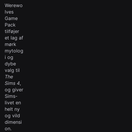
Werewo
lves
Game
Pack
tilføjer
et lag af
mørk
mytolog
i og
dybe
valg til
The
Sims 4
,
og giver
Sims-
livet en
helt ny
og vild
dimensi
on.