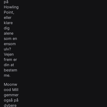
på
Howling
Point,
eller
klare
dig
alene
som en
ensom
ulv?
Vejen
frem er
din at
bestem
me.
Moonw
ood Mill
gemmer
også på
dybere