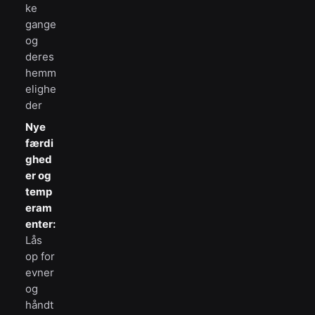
ke
gange
og
deres
hemm
elighe
der
Nye
færdi
ghed
er og
temp
eram
enter:
Lås
op for
evner
og
håndt