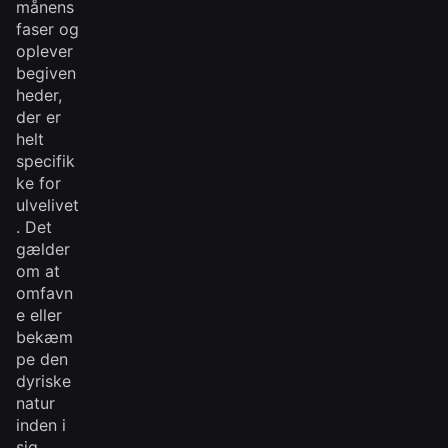
månens
faser og
oplever
begiven
heder,
der er
helt
specifik
ke for
ulvelivet
. Det
gælder
om at
omfavn
e eller
bekæm
pe den
dyriske
natur
inden i
sig.