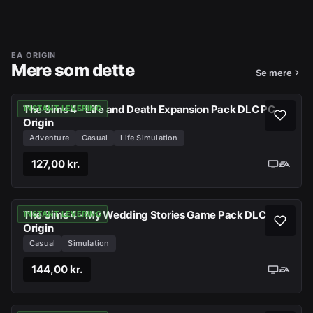
EA ORIGIN
Mere som dette
Se mere
The Sims 4 - Life and Death Expansion Pack DLC PC
INSTANT LEVERING
Origin
Adventure
Casual
Life Simulation
127,00 kr.
The Sims 4 - My Wedding Stories Game Pack DLC
INSTANT LEVERING
Origin
Casual
Simulation
144,00 kr.