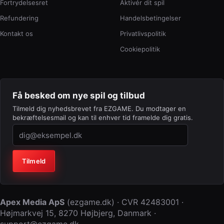
Fortrydelsesret
Aktivér dit spil
Refundering
Handelsbetingelser
Kontakt os
Privatlivspolitik
Cookiepolitik
Få besked om nye spil og tilbud
Tilmeld dig nyhedsbrevet fra EZGAME. Du modtager en
bekræftelsesmail og kan til enhver tid framelde dig gratis.
Virksomhed (lad feltet stå tomt)
Tilmeld
Apex Media ApS
(
ezgame.dk
) · CVR
42483001
·
Højmarkvej 15
,
8270 Højbjerg
,
Danmark
·