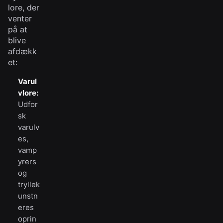
lore, der
venter
på at
blive
afdækk
et:
Varul
vlore:
Udfor
sk
varulv
es,
vamp
yrers
og
tryllek
unstn
eres
oprin