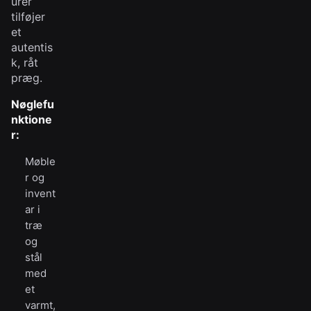
urer
tilføjer
et
autentis
k, råt
præg.
Nøglefu
nktione
r:
Møble
r og
invent
ar i
træ
og
stål
med
et
varmt,