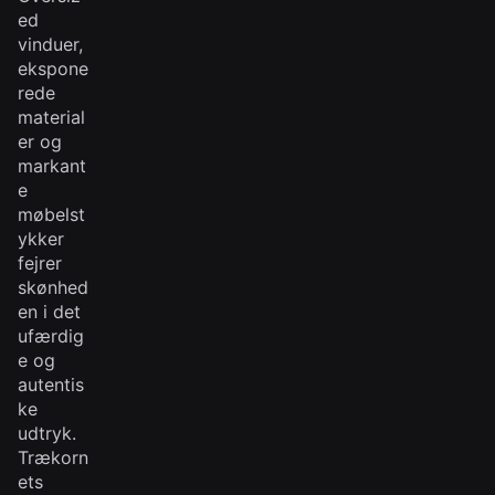
ed
vinduer,
ekspone
rede
material
er og
markant
e
møbelst
ykker
fejrer
skønhed
en i det
ufærdig
e og
autentis
ke
udtryk.
Trækorn
ets