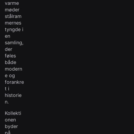
varme
møder
stålram
mernes
tyngde i
en
samling,
der
føles
både
modern
e og
forankre
t i
historie
n.
Kollekti
onen
byder
på