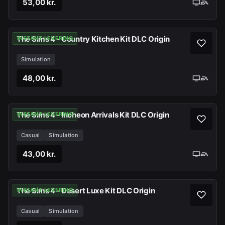
53,00 kr.
The Sims 4 - Country Kitchen Kit DLC Origin
INSTANT LEVERING
Simulation
48,00 kr.
The Sims 4 - Incheon Arrivals Kit DLC Origin
INSTANT LEVERING
Casual
Simulation
43,00 kr.
The Sims 4 - Desert Luxe Kit DLC Origin
INSTANT LEVERING
Casual
Simulation