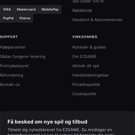
Spil under 100 kr.
VISA
Mastercard
MobilePay
Rabatkode
PayPal
Klarna
Gavekort & Abonnementer
SUPPORT
VIRKSOMHED
Hjælpecenter
Nyheder & guides
Sådan fungerer levering
Om EZGAME
Fortrydelsesret
Aktivér dit spil
Refundering
Handelsbetingelser
Kontakt os
Privatlivspolitik
Cookiepolitik
Få besked om nye spil og tilbud
Tilmeld dig nyhedsbrevet fra EZGAME. Du modtager en