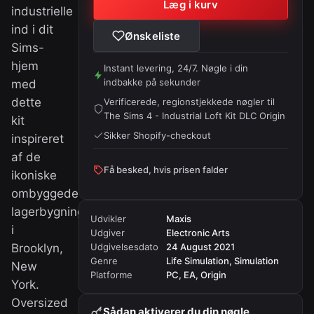
Læg i kurv
industrielle
ind i dit
Ønskeliste
Sims-
hjem
Instant levering, 24/7. Nøgle i din
indbakke på sekunder
med
dette
Verificerede, regionstjekkede nøgler til
The Sims 4 - Industrial Loft Kit DLC Origin
kit
Sikker Shopify-checkout
inspireret
af de
Få besked, hvis prisen falder
ikoniske
ombyggede
lagerbygninger
Udvikler
Maxis
i
Udgiver
Electronic Arts
Brooklyn,
Udgivelsesdato
24 August 2021
Genre
Life Simulation, Simulation
New
Platforme
PC, EA, Origin
York.
Oversized
Sådan aktiverer du din nøgle