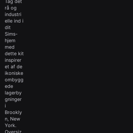
Tag det
rå og
industri
elle ind i
dit
Sims-
hjem
med
dette kit
inspirer
et af de
ikoniske
ombygg
ede
lagerby
gninger
i
Brookly
n, New
York.
Oversiz