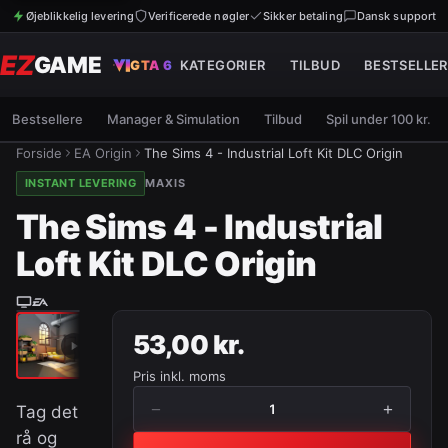
Øjeblikkelig levering
Verificerede nøgler
Sikker betaling
Dansk support
EZ
GAME
GTA 6
KATEGORIER
TILBUD
BESTSELLER
Bestsellere
Manager & Simulation
Tilbud
Spil under 100 kr.
Forside
EA Origin
The Sims 4 - Industrial Loft Kit DLC Origin
INSTANT LEVERING
MAXIS
The Sims 4 - Industrial
Loft Kit DLC Origin
53,00 kr.
Pris inkl. moms
−
+
1
Tag det
rå og