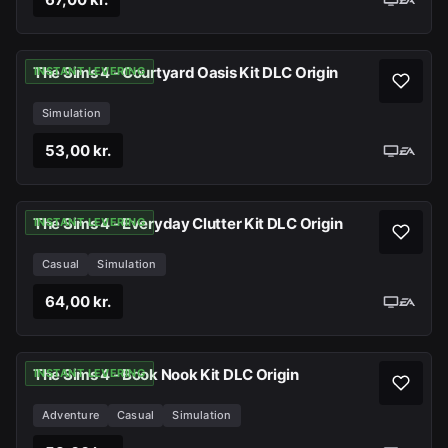
The Sims 4 - Courtyard Oasis Kit DLC Origin
INSTANT LEVERING
Simulation
53,00 kr.
The Sims 4 - Everyday Clutter Kit DLC Origin
INSTANT LEVERING
Casual
Simulation
64,00 kr.
The Sims 4 - Book Nook Kit DLC Origin
INSTANT LEVERING
Adventure
Casual
Simulation