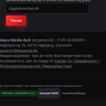
bekræftelsesmail og kan til enhver tid framelde dig gratis.
Virksomhed (lad feltet stå tomt)
Tilmeld
Apex Media ApS
(
ezgame.dk
) · CVR
42483001
·
Højmarkvej 15
,
8270 Højbjerg
,
Danmark
·
support@ezgame.dk
Klagemuligheder: kan en tvist ikke løses med vores
kundeservice, kan du klage til
Center for Klageløsning /
Forbrugerklagenævnet (Nævnenes Hus)
.
© 2026 EZGAME®. Alle varemærker tilhører deres respektive ejere.
INSTANT LEVERING 24/7
Danmark (DKK)
Cookieindstillinger