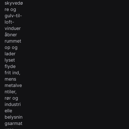
skyvedø
re og
gulv-til-
loft-
vinduer
åbner
rummet
op og
lader
lyset
flyde
frit ind,
mens
metalve
ntiler,
rør og
industri
elle
belysnin
gsarmat