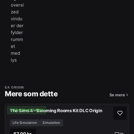
oversi
zed
vindu
er der
fylder
rumm
et
med
lys
EA ORIGIN
Mere som dette
Se mere
The Sims 4 - Blooming Rooms Kit DLC Origin
INSTANT LEVERING
Life Simulation
Simulation
67,00 kr.