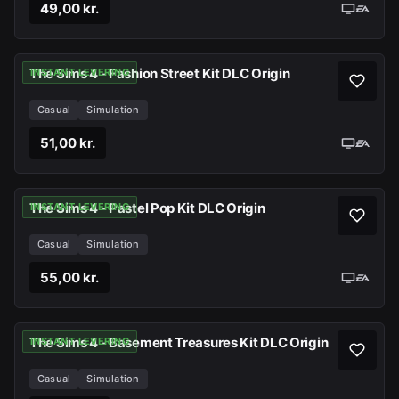
49,00 kr.
The Sims 4 - Fashion Street Kit DLC Origin
INSTANT LEVERING
Casual
Simulation
51,00 kr.
The Sims 4 - Pastel Pop Kit DLC Origin
INSTANT LEVERING
Casual
Simulation
55,00 kr.
The Sims 4 - Basement Treasures Kit DLC Origin
INSTANT LEVERING
Casual
Simulation