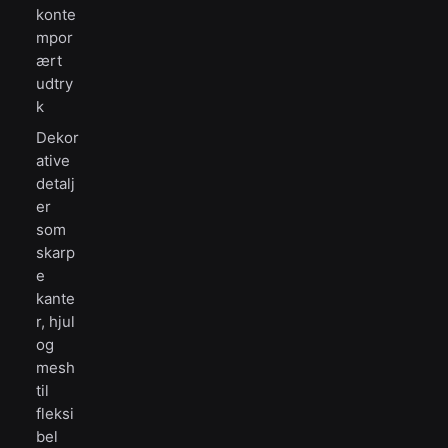
konte
mpor
ært
udtry
k
Dekor
ative
detalj
er
som
skarp
e
kante
r, hjul
og
mesh
til
fleksi
bel