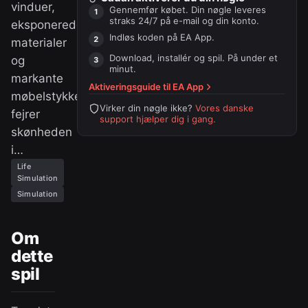
vinduer,
Gennemfør købet. Din nøgle leveres
straks 24/7 på e-mail og din konto.
eksponerede
Indløs koden på
EA App
.
materialer
Download, installér og spil. På under et
og
minut.
markante
Aktiveringsguide til
EA App
møbelstykker
Virker din nøgle ikke?
Vores danske
fejrer
support hjælper dig i gang.
skønheden
i…
Life
Simulation
Simulation
Om
dette
spil