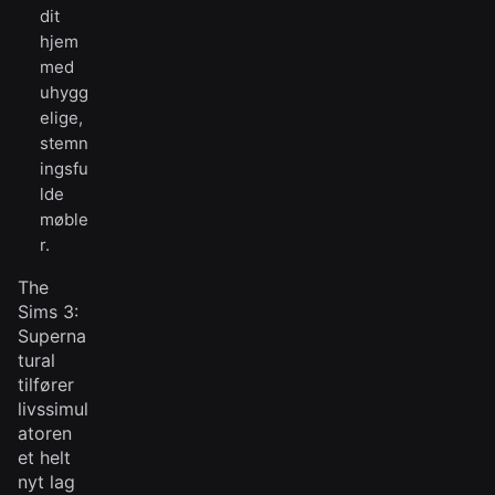
dit
hjem
med
uhygg
elige,
stemn
ingsfu
lde
møble
r.
The
Sims 3:
Superna
tural
tilfører
livssimul
atoren
et helt
nyt lag