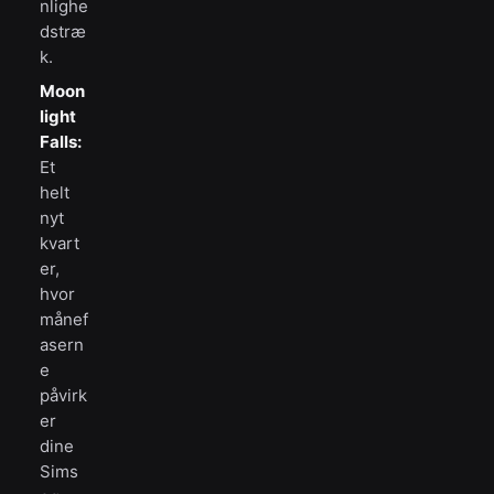
nlighe
dstræ
k.
Moon
light
Falls:
Et
helt
nyt
kvart
er,
hvor
månef
asern
e
påvirk
er
dine
Sims