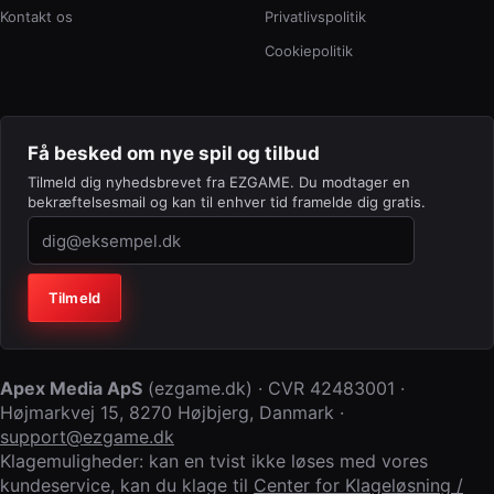
Kontakt os
Privatlivspolitik
Cookiepolitik
Få besked om nye spil og tilbud
Tilmeld dig nyhedsbrevet fra EZGAME. Du modtager en
bekræftelsesmail og kan til enhver tid framelde dig gratis.
Virksomhed (lad feltet stå tomt)
Tilmeld
Apex Media ApS
(
ezgame.dk
) · CVR
42483001
·
Højmarkvej 15
,
8270 Højbjerg
,
Danmark
·
support@ezgame.dk
Klagemuligheder: kan en tvist ikke løses med vores
kundeservice, kan du klage til
Center for Klageløsning /