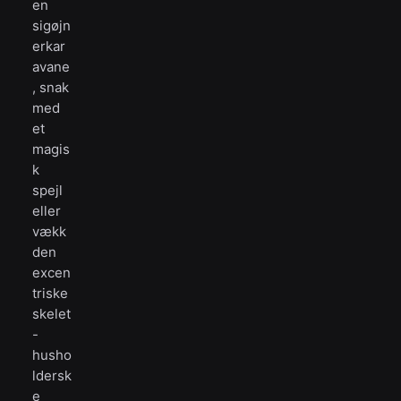
en
sigøjn
erkar
avane
, snak
med
et
magis
k
spejl
eller
vækk
den
excen
triske
skelet
-
husho
ldersk
e