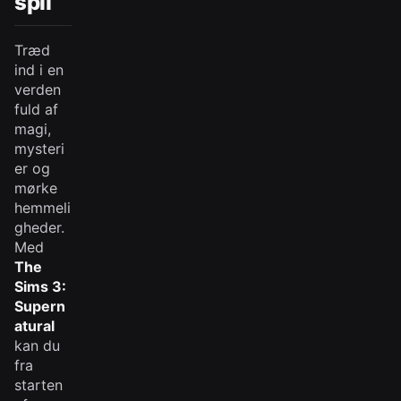
spil
Træd
ind i en
verden
fuld af
magi,
mysteri
er og
mørke
hemmeli
gheder.
Med
The
Sims 3:
Supern
atural
kan du
fra
starten