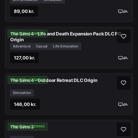
89,00 kr.
The Sims 4 - Life and Death Expansion Pack DLC PC
INSTANT LEVERING
Origin
Adventure
Casual
Life Simulation
127,00 kr.
The Sims 4 - Outdoor Retreat DLC Origin
INSTANT LEVERING
Simulation
146,00 kr.
The Sims 3
INSTANT LEVERING