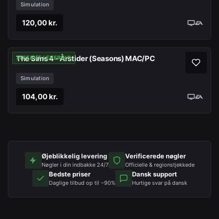
Simulation
120,00 kr.
The Sims 4 - Årstider (Seasons) MAC/PC
INSTANT LEVERING
Simulation
104,00 kr.
Øjeblikkelig levering
Verificerede nøgler
Nøgler i din indbakke 24/7
Officielle & regionstjekkede
Bedste priser
Dansk support
Daglige tilbud op til −90%
Hurtige svar på dansk