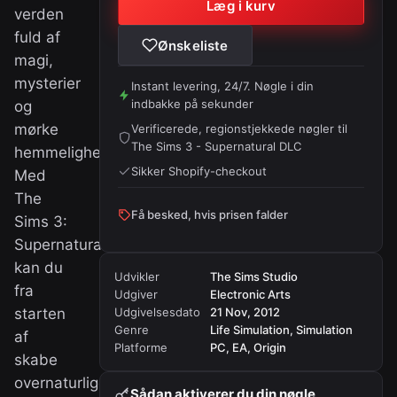
Læg i kurv
verden
fuld af
Ønskeliste
magi,
mysterier
Instant levering, 24/7. Nøgle i din
indbakke på sekunder
og
mørke
Verificerede, regionstjekkede nøgler til
The Sims 3 - Supernatural DLC
hemmeligheder.
Sikker Shopify-checkout
Med
The
Få besked, hvis prisen falder
Sims 3:
Supernatural
kan du
Udvikler
The Sims Studio
fra
Udgiver
Electronic Arts
starten
Udgivelsesdato
21 Nov, 2012
Genre
Life Simulation, Simulation
af
Platforme
PC, EA, Origin
skabe
overnaturlige
Sådan aktiverer du din nøgle