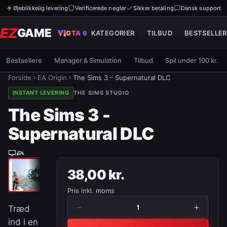
Øjeblikkelig levering
Verificerede nøgler
Sikker betaling
Dansk support
EZ
GAME
GTA 6
KATEGORIER
TILBUD
BESTSELLER
Bestsellere
Manager & Simulation
Tilbud
Spil under 100 kr.
Forside
EA Origin
The Sims 3 - Supernatural DLC
INSTANT LEVERING
THE SIMS STUDIO
The Sims 3 -
Supernatural DLC
38,00 kr.
Pris inkl. moms
−
+
1
Træd
ind i en