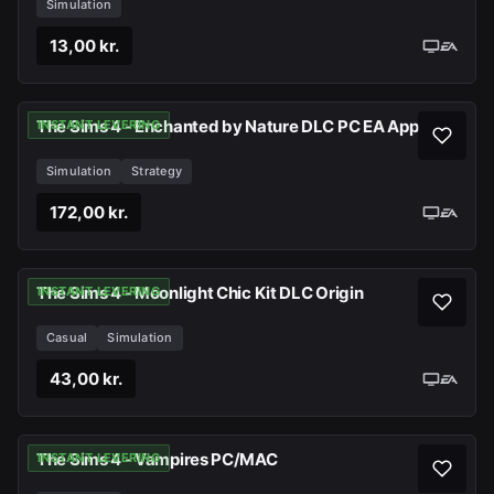
Simulation
13,00 kr.
The Sims 4 - Enchanted by Nature DLC PC EA App
INSTANT LEVERING
Simulation
Strategy
172,00 kr.
The Sims 4 - Moonlight Chic Kit DLC Origin
INSTANT LEVERING
Casual
Simulation
43,00 kr.
The Sims 4 - Vampires PC/MAC
INSTANT LEVERING