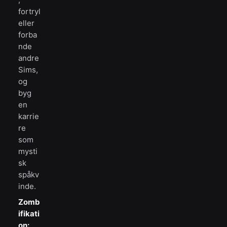
fortryl
eller
forba
nde
andre
Sims,
og
byg
en
karrie
re
som
mysti
sk
spåkv
inde.
Zomb
ifikati
on: