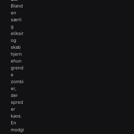
Bland
en
særli
g
eliksir
og
skab
hjern
ehun
grend
e
zombi
er,
der
spred
er
kaos.
En
modgi