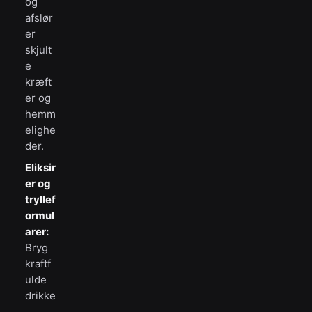
og
afslør
er
skjult
e
kræft
er og
hemm
elighe
der.
Eliksir
er og
tryllef
ormul
arer:
Bryg
kraftf
ulde
drikke
,