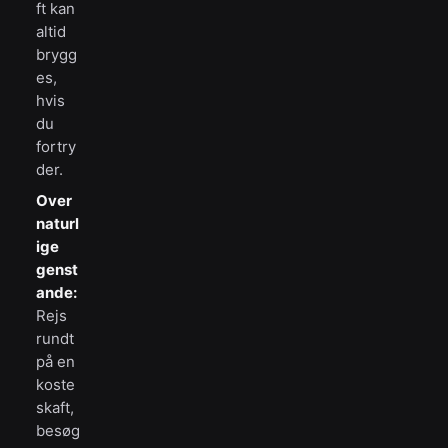
ft kan
altid
brygg
es,
hvis
du
fortry
der.
Over
naturl
ige
genst
ande:
Rejs
rundt
på en
koste
skaft,
besøg