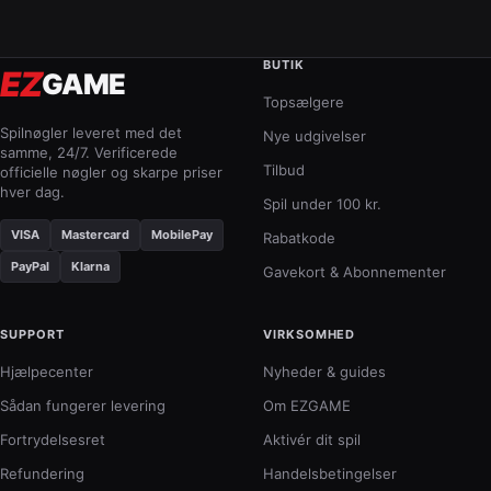
BUTIK
EZ
GAME
Topsælgere
Spilnøgler leveret med det
Nye udgivelser
samme, 24/7. Verificerede
Tilbud
officielle nøgler og skarpe priser
hver dag.
Spil under 100 kr.
VISA
Mastercard
MobilePay
Rabatkode
PayPal
Klarna
Gavekort & Abonnementer
SUPPORT
VIRKSOMHED
Hjælpecenter
Nyheder & guides
Sådan fungerer levering
Om EZGAME
Fortrydelsesret
Aktivér dit spil
Refundering
Handelsbetingelser