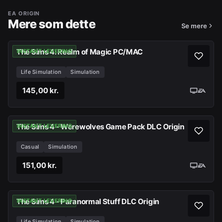
EA ORIGIN
Mere som dette
Se mere
The Sims 4: Realm of Magic PC/MAC
INSTANT LEVERING
Life Simulation
Simulation
145,00 kr.
The Sims 4 - Werewolves Game Pack DLC Origin
INSTANT LEVERING
Casual
Simulation
151,00 kr.
The Sims 4 - Paranormal Stuff DLC Origin
INSTANT LEVERING
Life Simulation
Simulation