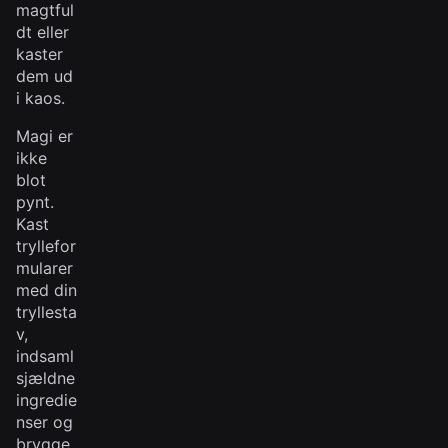
magtful
dt eller
kaster
dem ud
i kaos.
Magi er
ikke
blot
pynt.
Kast
tryllefor
mularer
med din
tryllesta
v,
indsaml
sjældne
ingredie
nser og
brygge