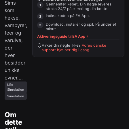
Sims
Gennemfør købet. Din nøgle leveres
straks 24/7 på e-mail og din konto.
som
Indløs koden på
EA App
.
hekse,
Download, installér og spil. På under et
vampyrer,
minut.
feer og
Aktiveringsguide til
EA App
varulve,
Virker din nøgle ikke?
Vores danske
der
support hjælper dig i gang.
hver
besidder
unikke
evner,…
Life
Simulation
Simulation
Om
dette