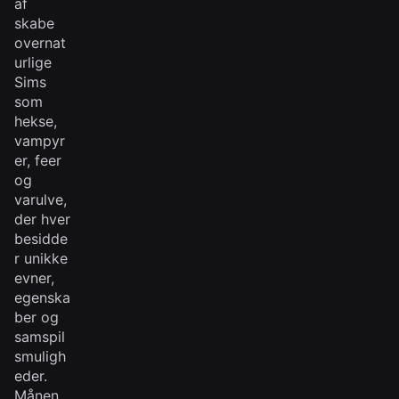
af
skabe
overnat
urlige
Sims
som
hekse,
vampyr
er, feer
og
varulve,
der hver
besidde
r unikke
evner,
egenska
ber og
samspil
smuligh
eder.
Månen