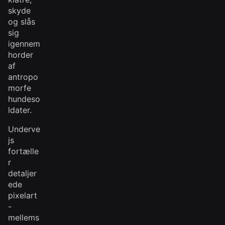
skyde
og slås
sig
igennem
horder
af
antropo
morfe
hundeso
ldater.
Underve
js
fortælle
r
detaljer
ede
pixelart
-
mellems