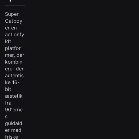
Super
Catboy
er en
actionfy
ldt
platfor
mer, der
kombin
erer den
autentis
ke 16-
bit
æstetik
fra
90'erne
s
guldald
er med
friske