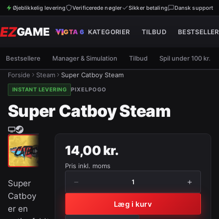
Øjeblikkelig levering
Verificerede nøgler
Sikker betaling
Dansk support
EZ
GAME
GTA 6
KATEGORIER
TILBUD
BESTSELLER
Bestsellere
Manager & Simulation
Tilbud
Spil under 100 kr.
Forside
Steam
Super Catboy Steam
INSTANT LEVERING
PIXELPOGO
Super Catboy Steam
14,00 kr.
Pris inkl. moms
−
+
1
Super
Catboy
Læg i kurv
er en