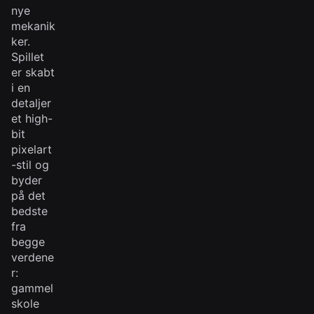
nye
mekanik
ker.
Spillet
er skabt
i en
detaljer
et high-
bit
pixelart
-stil og
byder
på det
bedste
fra
begge
verdene
r:
gammel
skole