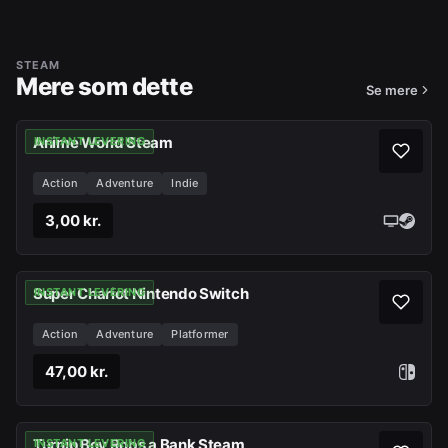
STEAM
Mere som dette
Se mere
Anime World Steam
INSTANT LEVERING
Action
Adventure
Indie
3,00 kr.
Super Chariot Nintendo Switch
INSTANT LEVERING
Action
Adventure
Platformer
47,00 kr.
Turnip Boy Robs a Bank Steam
INSTANT LEVERING