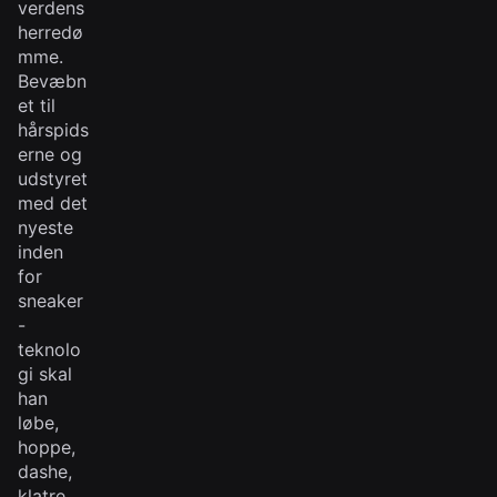
verdens
herredø
mme.
Bevæbn
et til
hårspids
erne og
udstyret
med det
nyeste
inden
for
sneaker
-
teknolo
gi skal
han
løbe,
hoppe,
dashe,
klatre,