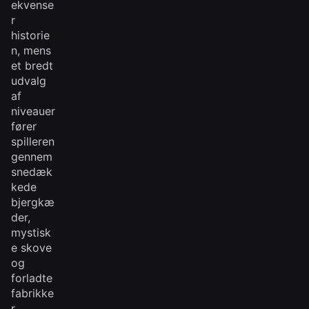
ekvense
r
historie
n, mens
et bredt
udvalg
af
niveauer
fører
spilleren
gennem
snedæk
kede
bjergkæ
der,
mystisk
e skove
og
forladte
fabrikke
r.