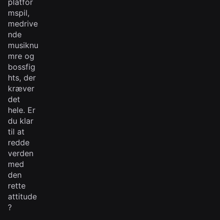
platfor
mspil,
medrive
nde
musiknu
mre og
bossfig
hts, der
kræver
det
hele. Er
du klar
til at
redde
verden
med
den
rette
attitude
?