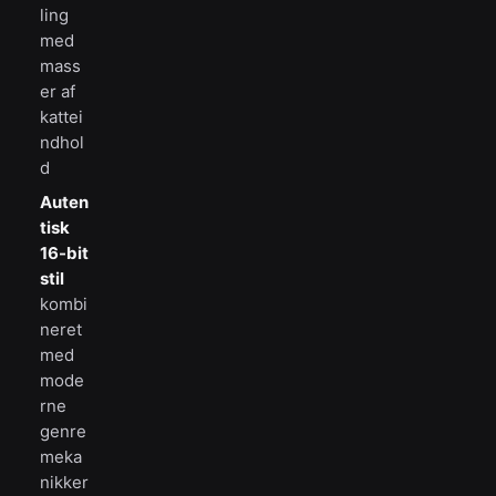
ling
med
mass
er af
kattei
ndhol
d
Auten
tisk
16-bit
stil
kombi
neret
med
mode
rne
genre
meka
nikker