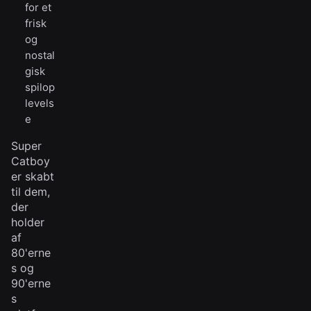
for et
frisk
og
nostal
gisk
spilop
levels
e
Super
Catboy
er skabt
til dem,
der
holder
af
80'erne
s og
90'erne
s