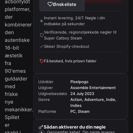
actionfyldt
Ønskeliste
platformer,
der
Instant levering, 24/7. Nøgle i din
indbakke på sekunder
kombinerer
den
Verificerede, regionstjekkede nøgler til
Super Catboy Steam
autentiske
Sikker Shopify-checkout
16-bit
æstetik
Få besked, hvis prisen falder
fra
90'ernes
guldalder
Udvikler
Pixelpogo
med
Udgiver
Assemble Entertainment
friske
Udgivelsesdato
24 July 2023
Genre
Action, Adventure, Indie,
nye
Indies
mekanikker.
Platforme
PC, Steam
Spillet
er
Sådan aktiverer du din nøgle
skabt i
Gennemfør købet. Din nøgle leveres