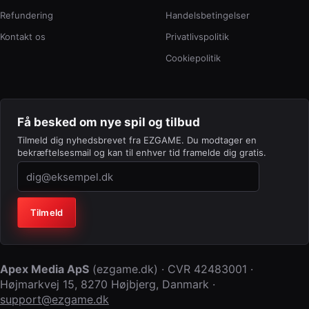
Refundering
Handelsbetingelser
Kontakt os
Privatlivspolitik
Cookiepolitik
Få besked om nye spil og tilbud
Tilmeld dig nyhedsbrevet fra EZGAME. Du modtager en
bekræftelsesmail og kan til enhver tid framelde dig gratis.
Virksomhed (lad feltet stå tomt)
Tilmeld
Apex Media ApS
(
ezgame.dk
) · CVR
42483001
·
Højmarkvej 15
,
8270 Højbjerg
,
Danmark
·
support@ezgame.dk