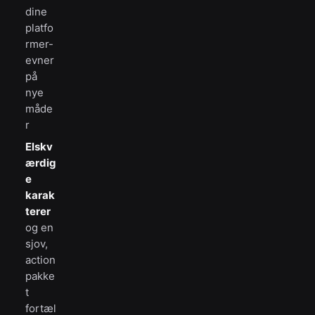
dine
platfo
rmer-
evner
på
nye
måde
r
Elskv
ærdig
e
karak
terer
og en
sjov,
action
pakke
t
fortæl