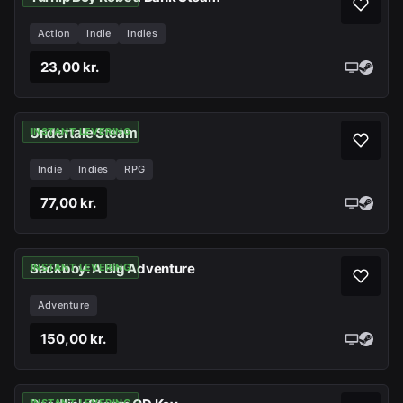
Action
Indie
Indies
23,00 kr.
Undertale Steam
INSTANT LEVERING
Indie
Indies
RPG
77,00 kr.
Sackboy: A Big Adventure
INSTANT LEVERING
Adventure
150,00 kr.