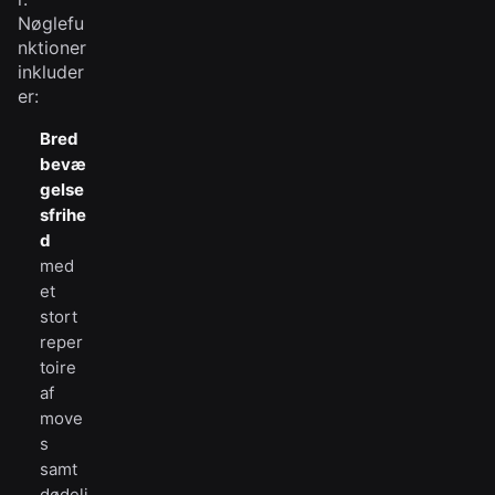
Nøglefu
nktioner
inkluder
er:
Bred
bevæ
gelse
sfrihe
d
med
et
stort
reper
toire
af
move
s
samt
dødeli