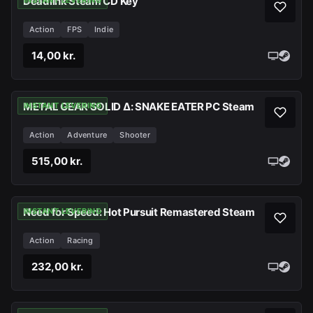
Deadlink Steam CD Key
INSTANT LEVERING
Action
FPS
Indie
14,00 kr.
METAL GEAR SOLID Δ: SNAKE EATER PC Steam
INSTANT LEVERING
Action
Adventure
Shooter
515,00 kr.
Need for Speed: Hot Pursuit Remastered Steam
INSTANT LEVERING
Action
Racing
232,00 kr.