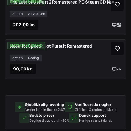
The Last of Us Part 2 Remastered PC Steam CD Key
INSTANT LEVERING
Action
Adventure
292,00 kr.
Need for Speed: Hot Pursuit Remastered
INSTANT LEVERING
Action
Racing
90,00 kr.
Øjeblikkelig levering
Verificerede nøgler
Nøgler i din indbakke 24/7
Officielle & regionstjekkede
Bedste priser
Dansk support
Daglige tilbud op til −90%
Hurtige svar på dansk