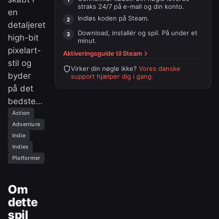
straks 24/7 på e-mail og din konto.
en
Indløs koden på
Steam
.
detaljeret
Download, installér og spil. På under et
high-bit
minut.
pixelart-
Aktiveringsguide til
Steam
stil og
Virker din nøgle ikke?
Vores danske
byder
support hjælper dig i gang.
på det
bedste…
Action
Adventure
Indie
Indies
Platformer
Om
dette
spil