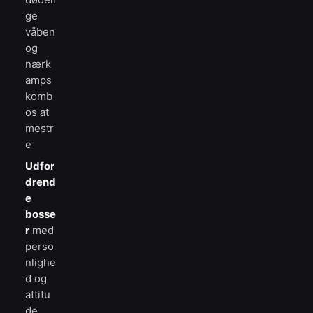
ge
våben
og
nærk
amps
komb
os at
mestr
e
Udfor
drend
e
bosse
r
med
perso
nlighe
d og
attitu
de