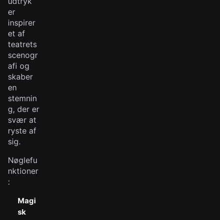
udtryk
er
inspirer
et af
teatrets
scenogr
afi og
skaber
en
stemnin
g, der er
svær at
ryste af
sig.
Nøglefu
nktioner
:
Magi
sk