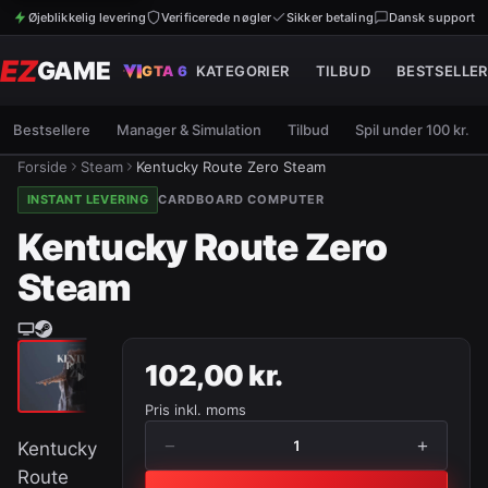
Øjeblikkelig levering
Verificerede nøgler
Sikker betaling
Dansk support
EZ
GAME
GTA 6
KATEGORIER
TILBUD
BESTSELLER
Bestsellere
Manager & Simulation
Tilbud
Spil under 100 kr.
Forside
Steam
Kentucky Route Zero Steam
INSTANT LEVERING
CARDBOARD COMPUTER
Kentucky Route Zero
Steam
102,00 kr.
Pris inkl. moms
−
+
1
Kentucky
Route