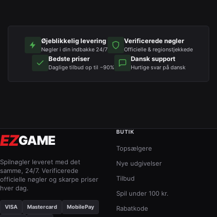
Øjeblikkelig levering
Verificerede nøgler
Nøgler i din indbakke 24/7
Officielle & regionstjekkede
Bedste priser
Dansk support
Daglige tilbud op til −90%
Hurtige svar på dansk
BUTIK
EZ
GAME
Topsælgere
Spilnøgler leveret med det
Nye udgivelser
samme, 24/7. Verificerede
Tilbud
officielle nøgler og skarpe priser
hver dag.
Spil under 100 kr.
VISA
Mastercard
MobilePay
Rabatkode