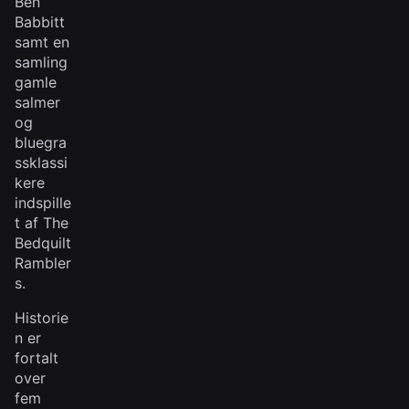
Ben
Babbitt
samt en
samling
gamle
salmer
og
bluegra
ssklassi
kere
indspille
t af The
Bedquilt
Rambler
s.
Historie
n er
fortalt
over
fem