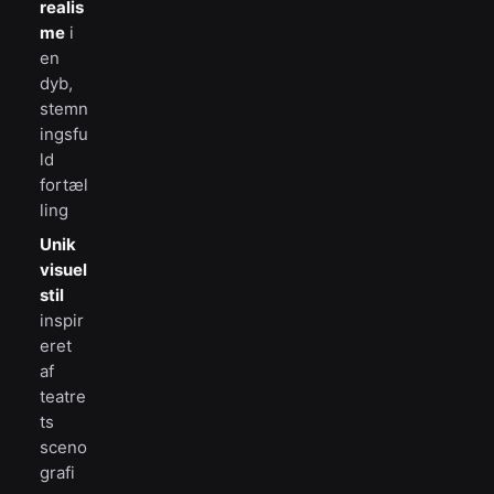
realis
me
i
en
dyb,
stemn
ingsfu
ld
fortæl
ling
Unik
visuel
stil
inspir
eret
af
teatre
ts
sceno
grafi