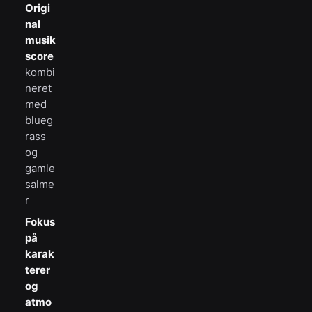
Origi
nal
musik
score
kombi
neret
med
blueg
rass
og
gamle
salme
r
Fokus
på
karak
terer
og
atmo