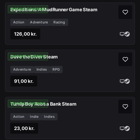
Expeditions: A MudRunner Game Steam
INSTANT LEVERING
Action
Adventure
Racing
126,00 kr.
Dave the Diver Steam
INSTANT LEVERING
Adventure
Indies
RPG
91,00 kr.
Turnip Boy Robs a Bank Steam
INSTANT LEVERING
Action
Indie
Indies
23,00 kr.