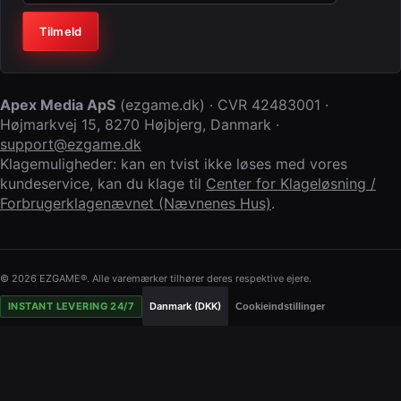
Virksomhed (lad feltet stå tomt)
Tilmeld
Apex Media ApS
(
ezgame.dk
) · CVR
42483001
·
Højmarkvej 15
,
8270 Højbjerg
,
Danmark
·
support@ezgame.dk
Klagemuligheder: kan en tvist ikke løses med vores
kundeservice, kan du klage til
Center for Klageløsning /
Forbrugerklagenævnet (Nævnenes Hus)
.
© 2026 EZGAME®. Alle varemærker tilhører deres respektive ejere.
INSTANT LEVERING 24/7
Danmark (DKK)
Cookieindstillinger