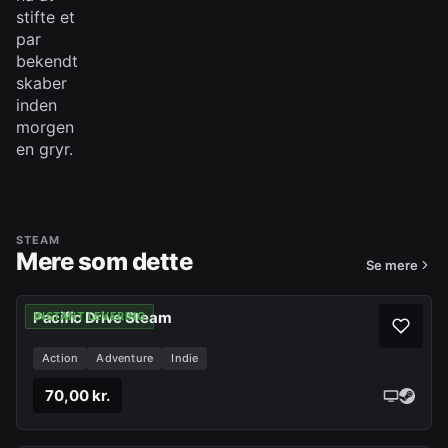
stifte et
par
bekendt
skaber
inden
morgen
en gryr.
STEAM
Mere som dette
Se mere
Pacific Drive Steam
INSTANT LEVERING
Action
Adventure
Indie
70,00 kr.