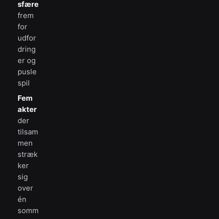
sfære
frem
for
udfor
dring
er og
pusle
spil
Fem
akter
der
tilsam
men
stræk
ker
sig
over
én
somm