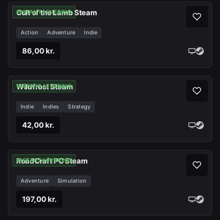
Cult of the Lamb Steam
INSTANT LEVERING
Action
Adventure
Indie
86,00 kr.
Wildfrost Steam
INSTANT LEVERING
Indie
Indies
Strategy
42,00 kr.
RoadCraft PC Steam
INSTANT LEVERING
Adventure
Simulation
197,00 kr.