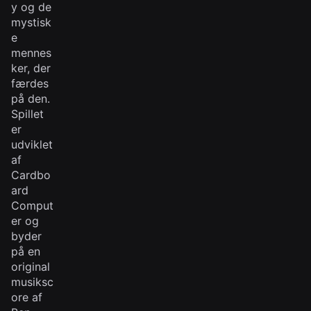
y og de
mystisk
e
mennes
ker, der
færdes
på den.
Spillet
er
udviklet
af
Cardbo
ard
Comput
er og
byder
på en
original
musiksc
ore af