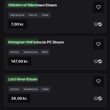
Children of Silentown Steam
INSTANT LEVERING
Adventure
Horror
Indie
7,00 kr.
Metaphor: ReFantazio PC Steam
INSTANT LEVERING
Action
Adventure
RPG
147,00 kr.
Loot River Steam
INSTANT LEVERING
Action
Adventure
Indie
39,00 kr.