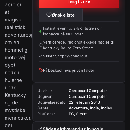
Læg i kurv
Zero er
et
Ønskeliste
magisk-
realistisk
Instant levering, 24/7. Nøgle i din
indbakke på sekunder
adventurespil
om en
Verificerede, regionstjekkede nøgler til
Kentucky Route Zero Steam
hemmelig
Sikker Shopify-checkout
motorvej
dybt
Få besked, hvis prisen falder
nede i
hulerne
under
Udvikler
Cardboard Computer
Kentucky
Udgiver
Cardboard Computer
og de
Udgivelsesdato
22 February 2013
Genre
Adventure, Indie, Indies
mystiske
Platforme
PC, Steam
mennesker,
der
Sådan aktiverer du din nøgle