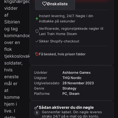
krigshærgede
Ønskeliste
vidder
af
Instant levering, 24/7. Nøgle i din
indbakke på sekunder
Sibirien
og tag
Verificerede, regionstjekkede nøgler til
Last Train Home Steam
kommandoen
Sikker Shopify-checkout
over en
flok
Få besked, hvis prisen falder
tjekkoslovakiske
soldater,
hvis
Udvikler
Ashborne Games
eneste
Udgiver
THQ Nordic
mål er
Udgivelsesdato
28 November 2023
Genre
Strategy
at
Platforme
PC, Steam
komme
hjem i
Sådan aktiverer du din nøgle
live. I
Gennemfør købet. Din nøgle leveres
straks 24/7 på e-mail og din konto.
dette