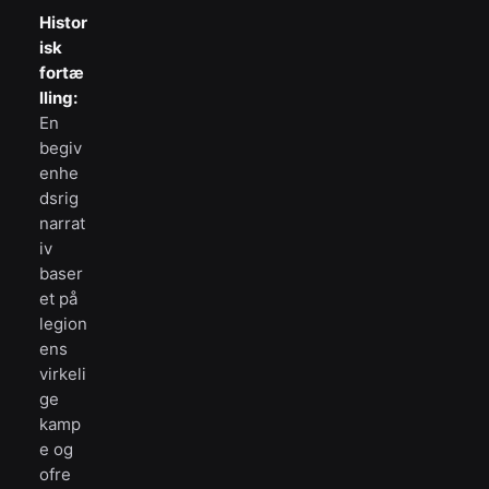
Histor
isk
fortæ
lling:
En
begiv
enhe
dsrig
narrat
iv
baser
et på
legion
ens
virkeli
ge
kamp
e og
ofre