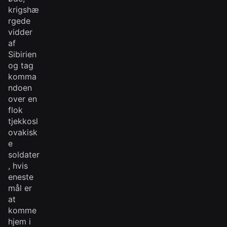
krigshæ
rgede
vidder
af
Sibirien
og tag
komma
ndoen
over en
flok
tjekkosl
ovakisk
e
soldater
, hvis
eneste
mål er
at
komme
hjem i