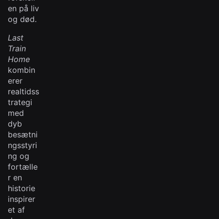
en på liv
og død.
Last
Train
Home
kombin
erer
realtidss
trategi
med
dyb
besætni
ngsstyri
ng og
fortælle
r en
historie
inspirer
et af