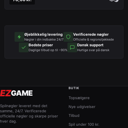
Øjeblikkelig levering
Verificerede nøgler
Nøgler i din indbakke 24/7
Officielle & regionstjekkede
Bedste priser
Dansk support
Daglige tilbud op til −90%
Hurtige svar på dansk
BUTIK
EZ
GAME
Topsælgere
Spilnøgler leveret med det
Nye udgivelser
samme, 24/7. Verificerede
Tilbud
officielle nøgler og skarpe priser
hver dag.
Spil under 100 kr.