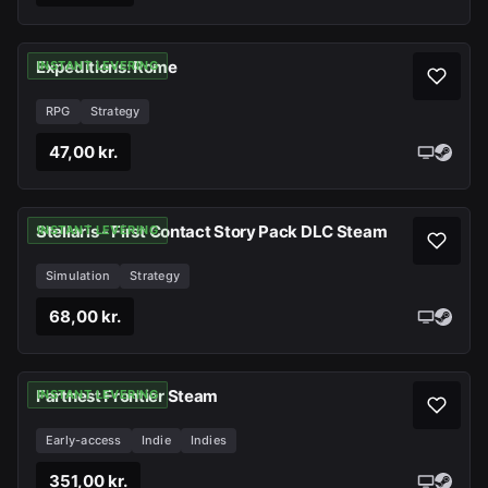
Expeditions: Rome
INSTANT LEVERING
RPG
Strategy
47,00 kr.
Stellaris - First Contact Story Pack DLC Steam
INSTANT LEVERING
Simulation
Strategy
68,00 kr.
Farthest Frontier Steam
INSTANT LEVERING
Early-access
Indie
Indies
351,00 kr.