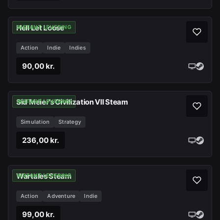
Hell Let Loose
INSTANT LEVERING
Action
Indie
Indies
90,00 kr.
Sid Meier's Civilization VII Steam
INSTANT LEVERING
Simulation
Strategy
236,00 kr.
Wartales Steam
INSTANT LEVERING
Action
Adventure
Indie
99,00 kr.