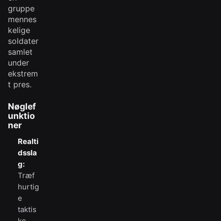
gruppe
mennes
kelige
soldater
samlet
under
ekstrem
t pres.
Nøglef
unktio
ner
Realti
dssla
g:
Træf
hurtig
e
taktis
ke