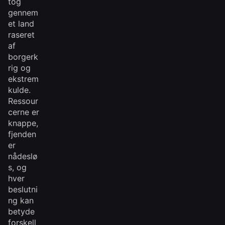
tog
gennem
et land
raseret
af
borgerk
rig og
ekstrem
kulde.
Ressour
cerne er
knappe,
fjenden
er
nådeslø
s, og
hver
beslutni
ng kan
betyde
forskell