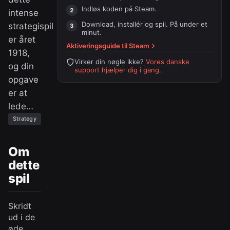
Indløs koden på
Steam
.
intense
Download, installér og spil. På under et
strategispil
minut.
er året
Aktiveringsguide til
Steam
1918,
Virker din nøgle ikke?
Vores danske
og din
support hjælper dig i gang.
opgave
er at
lede…
Strategy
Om
dette
spil
Skridt
ud i de
øde,