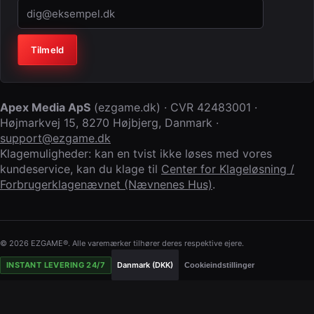
Virksomhed (lad feltet stå tomt)
Tilmeld
Apex Media ApS
(
ezgame.dk
) · CVR
42483001
·
Højmarkvej 15
,
8270 Højbjerg
,
Danmark
·
support@ezgame.dk
Klagemuligheder: kan en tvist ikke løses med vores
kundeservice, kan du klage til
Center for Klageløsning /
Forbrugerklagenævnet (Nævnenes Hus)
.
© 2026 EZGAME®. Alle varemærker tilhører deres respektive ejere.
INSTANT LEVERING 24/7
Danmark (DKK)
Cookieindstillinger