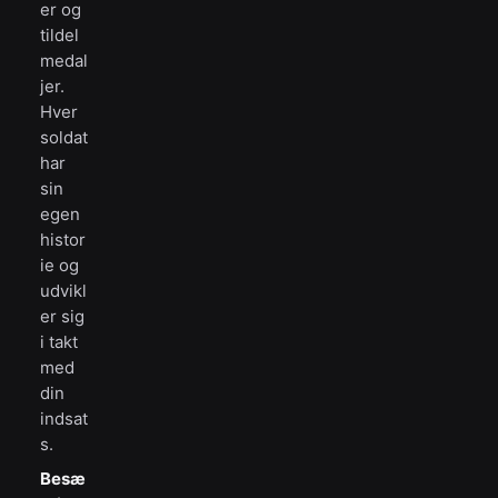
er og
tildel
medal
jer.
Hver
soldat
har
sin
egen
histor
ie og
udvikl
er sig
i takt
med
din
indsat
s.
Besæ