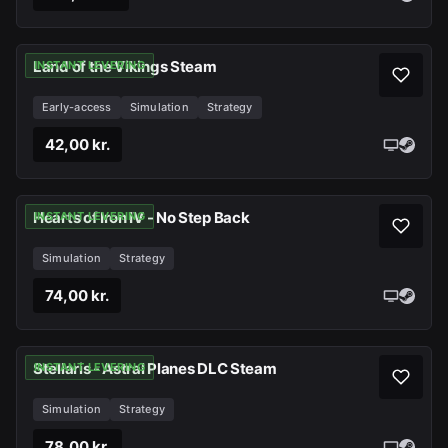
Land of the Vikings Steam
INSTANT LEVERING
Early-access
Simulation
Strategy
42,00 kr.
Hearts of Iron IV - No Step Back
INSTANT LEVERING
Simulation
Strategy
74,00 kr.
Stellaris - Astral Planes DLC Steam
INSTANT LEVERING
Simulation
Strategy
78,00 kr.