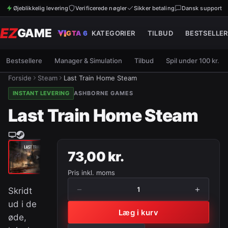
Øjeblikkelig levering
Verificerede nøgler
Sikker betaling
Dansk support
EZ
GAME
GTA 6
KATEGORIER
TILBUD
BESTSELLER
Bestsellere
Manager & Simulation
Tilbud
Spil under 100 kr.
Forside
Steam
Last Train Home Steam
INSTANT LEVERING
ASHBORNE GAMES
Last Train Home Steam
73,00 kr.
Pris inkl. moms
−
+
1
Skridt
ud i de
Læg i kurv
øde,