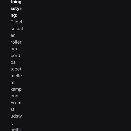
tning
sstyri
ng:
Tildel
soldat
er
roller
om
bord
på
toget
melle
m
kamp
ene.
Frem
stil
udsty
r,
helbr