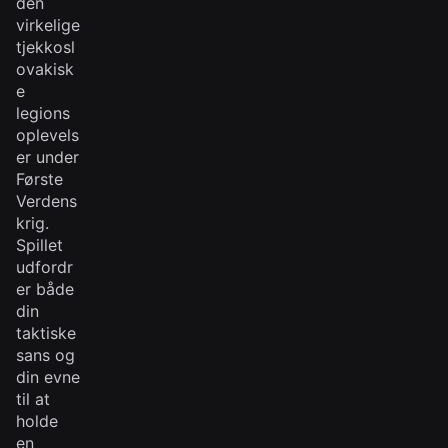
den
virkelige
tjekkosl
ovakisk
e
legions
oplevels
er under
Første
Verdens
krig.
Spillet
udfordr
er både
din
taktiske
sans og
din evne
til at
holde
en