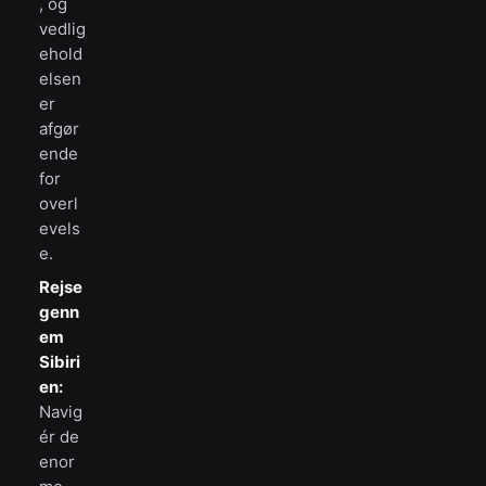
, og
vedlig
ehold
elsen
er
afgør
ende
for
overl
evels
e.
Rejse
genn
em
Sibiri
en:
Navig
ér de
enor