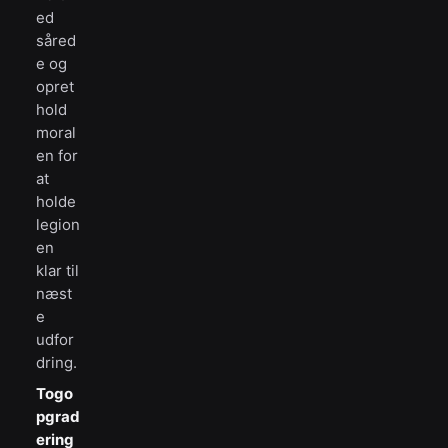
ed
såred
e og
opret
hold
moral
en for
at
holde
legion
en
klar til
næst
e
udfor
dring.
Togo
pgrad
ering