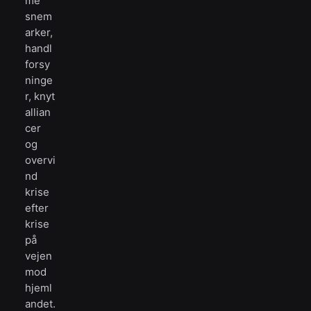
me
snem
arker,
handl
forsy
ninge
r, knyt
allian
cer
og
overvi
nd
krise
efter
krise
på
vejen
mod
hjeml
andet.