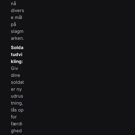
nå
divers
e mål
på
slagm
arken.
Solda
tudvi
kling:
Giv
dine
soldat
er ny
udrus
tning,
lås op
for
færdi
ghed