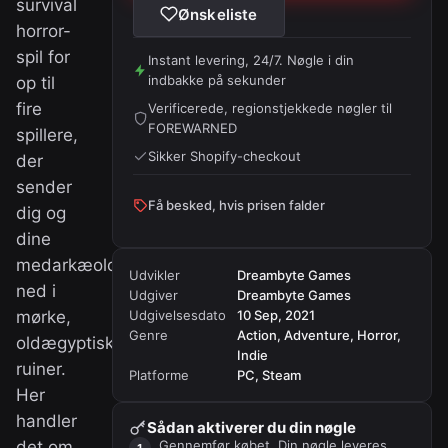
survival
Ønskeliste
horror-
spil for
Instant levering, 24/7. Nøgle i din
indbakke på sekunder
op til
fire
Verificerede, regionstjekkede nøgler til
FOREWARNED
spillere,
Sikker Shopify-checkout
der
sender
Få besked, hvis prisen falder
dig og
dine
medarkæologer
Udvikler
Dreambyte Games
ned i
Udgiver
Dreambyte Games
mørke,
Udgivelsesdato
10 Sep, 2021
Genre
Action, Adventure, Horror,
oldægyptiske
Indie
ruiner.
Platforme
PC, Steam
Her
handler
Sådan aktiverer du din nøgle
det om
Gennemfør købet. Din nøgle leveres