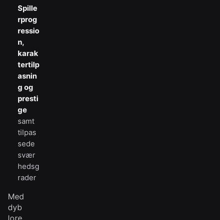
Spille
rprog
ressio
n,
karak
tertilp
asnin
g og
presti
ge
samt
tilpas
sede
svær
hedsg
rader
Med
dyb
lore,