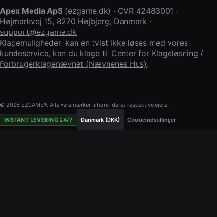
Apex Media ApS
(
ezgame.dk
) · CVR
42483001
·
Højmarkvej 15
,
8270 Højbjerg
,
Danmark
·
support@ezgame.dk
Klagemuligheder: kan en tvist ikke løses med vores
kundeservice, kan du klage til
Center for Klageløsning /
Forbrugerklagenævnet (Nævnenes Hus)
.
© 2026 EZGAME®. Alle varemærker tilhører deres respektive ejere.
INSTANT LEVERING 24/7
Danmark (DKK)
Cookieindstillinger