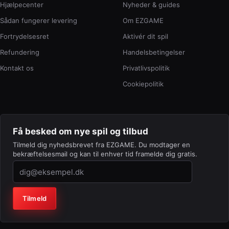
Hjælpecenter
Nyheder & guides
Sådan fungerer levering
Om EZGAME
Fortrydelsesret
Aktivér dit spil
Refundering
Handelsbetingelser
Kontakt os
Privatlivspolitik
Cookiepolitik
Få besked om nye spil og tilbud
Tilmeld dig nyhedsbrevet fra EZGAME. Du modtager en
bekræftelsesmail og kan til enhver tid framelde dig gratis.
Virksomhed (lad feltet stå tomt)
Tilmeld