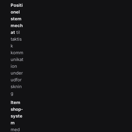
Positi
onel
stem
mech
at
til
taktis
k
komm
unikat
ion
under
udfor
sknin
g
Item
shop-
syste
m
med