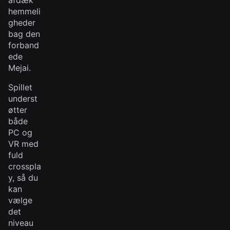
afdæk
hemmeli
gheder
bag den
forband
ede
Mejai.
Spillet
underst
øtter
både
PC og
VR med
fuld
crosspla
y, så du
kan
vælge
det
niveau