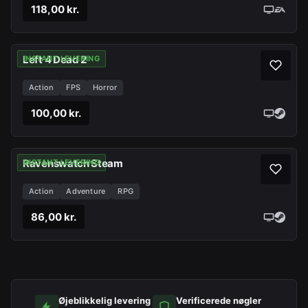
118,00 kr.
Left 4 Dead 2
INSTANT LEVERING
Action
FPS
Horror
100,00 kr.
Ravenswatch Steam
INSTANT LEVERING
Action
Adventure
RPG
86,00 kr.
Øjeblikkelig levering
Verificerede nøgler