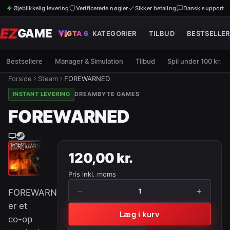
Øjeblikkelig levering
Verificerede nøgler
Sikker betaling
Dansk support
EZ
GAME
GTA 6
KATEGORIER
TILBUD
BESTSELLER
Bestsellere
Manager & Simulation
Tilbud
Spil under 100 kr.
Forside
Steam
FOREWARNED
INSTANT LEVERING
DREAMBYTE GAMES
FOREWARNED
120,00 kr.
Pris inkl. moms
−
+
1
FOREWARNED
er et
Læg i kurv
co-op