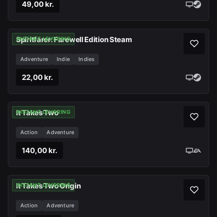
49,00 kr.
Spiritfarer: Farewell Edition Steam
INSTANT LEVERING
Adventure
Indie
Indies
22,00 kr.
It Takes Two
INSTANT LEVERING
Action
Adventure
140,00 kr.
It Takes Two Origin
INSTANT LEVERING
Action
Adventure