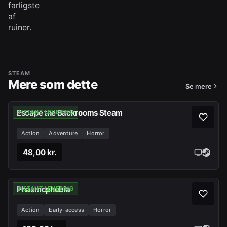
farligste
af
ruiner.
STEAM
Mere som dette
Se mere
Escape the Backrooms Steam
INSTANT LEVERING
Action
Adventure
Horror
48,00 kr.
Phasmophobia
INSTANT LEVERING
Action
Early-access
Horror