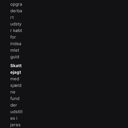
opgra
derba
rt
udsty
r købt
for
indsa
mlet
guld
Skatt
ejagt
med
sjæld
ne
fund
der
udstill
es i
jeres