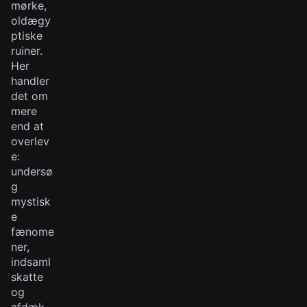
mørke,
oldægy
ptiske
ruiner.
Her
handler
det om
mere
end at
overlev
e:
undersø
g
mystisk
e
fænome
ner,
indsaml
skatte
og