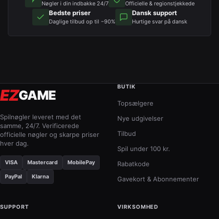
Nøgler i din indbakke 24/7
Officielle & regionstjekkede
Bedste priser
Dansk support
Daglige tilbud op til −90%
Hurtige svar på dansk
BUTIK
EZ
GAME
Topsælgere
Spilnøgler leveret med det
Nye udgivelser
samme, 24/7. Verificerede
Tilbud
officielle nøgler og skarpe priser
hver dag.
Spil under 100 kr.
VISA
Mastercard
MobilePay
Rabatkode
PayPal
Klarna
Gavekort & Abonnementer
SUPPORT
VIRKSOMHED