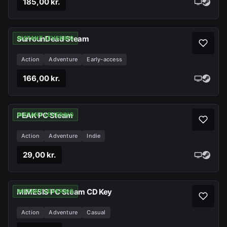
185,00 kr.
SurrounDead Steam
INSTANT LEVERING
Action
Adventure
Early-access
166,00 kr.
PEAK PC Steam
INSTANT LEVERING
Action
Adventure
Indie
29,00 kr.
MIMESIS PC Steam CD Key
INSTANT LEVERING
Action
Adventure
Casual