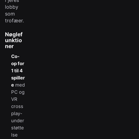
i jeres
lobby
som
trofæer.
Nøglef
unktio
ner
Co-
op for
1 til 4
spiller
e
med
PC og
VR
cross
play-
under
støtte
lse