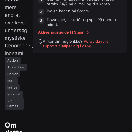
straks 24/7 på e-mail og din konto.
mere
Indløs koden på
Steam
.
end at
Download, installér og spil. På under et
overleve:
minut.
undersøg
Aktiveringsguide til
Steam
mystiske
Virker din nøgle ikke?
Vores danske
fænomener,
support hjælper dig i gang.
indsaml…
Action
Adventure
Horror
Indie
Indies
Survival
VR
Games
Om