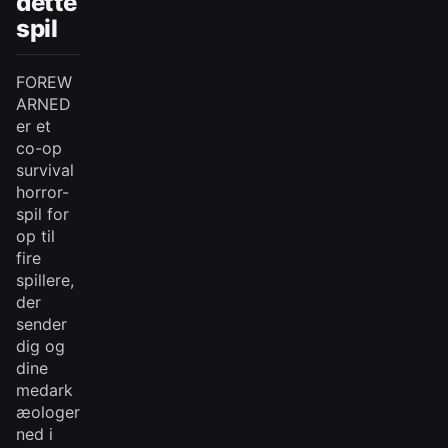
dette
spil
FOREW
ARNED
er et
co-op
survival
horror-
spil for
op til
fire
spillere,
der
sender
dig og
dine
medark
æologer
ned i