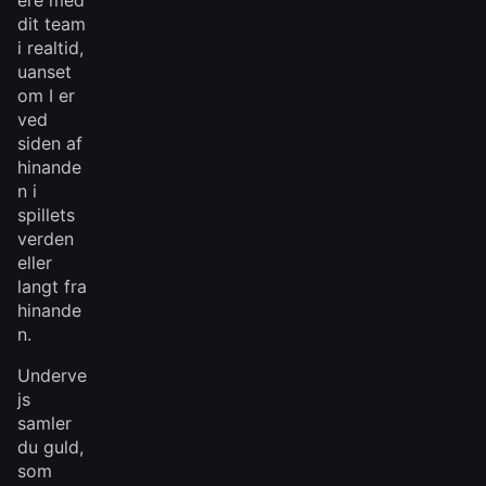
ere med
dit team
i realtid,
uanset
om I er
ved
siden af
hinande
n i
spillets
verden
eller
langt fra
hinande
n.
Underve
js
samler
du guld,
som