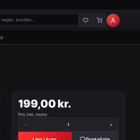
gler og bundles
op
199,00 kr.
Pris inkl. moms
−
+
1
…
Læg i kurv
Ønskeliste