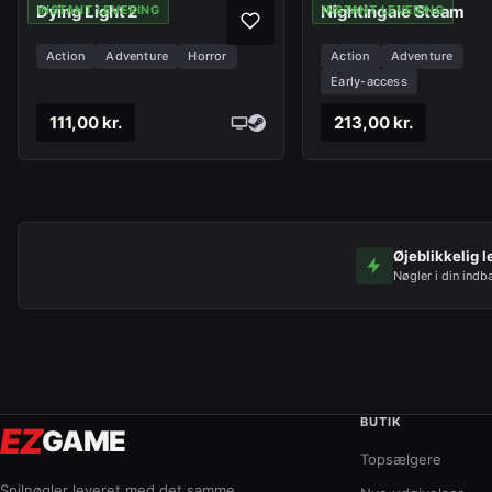
Dying Light 2
Nightingale Steam
INSTANT LEVERING
INSTANT LEVERING
Action
Adventure
Horror
Action
Adventure
Early-access
111,00 kr.
213,00 kr.
Øjeblikkelig l
Nøgler i din indb
BUTIK
EZ
GAME
Topsælgere
Spilnøgler leveret med det samme,