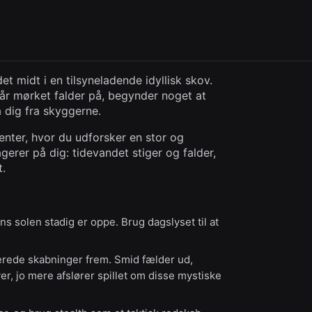
t midt i en tilsyneladende idyllisk skov.
når mørket falder på, begynder noget at
 dig fra skyggerne.
enter, hvor du udforsker en stor og
erer på dig: tidevandet stiger og falder,
t.
ns solen stadig er oppe. Brug dagslyset til at
rede skabninger frem. Smid fælder ud,
er, jo mere afslører spillet om disse mystiske