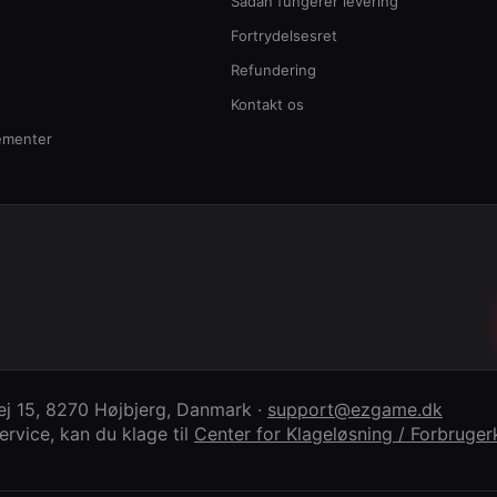
Sådan fungerer levering
Fortrydelsesret
Refundering
Kontakt os
ementer
j 15
,
8270 Højbjerg
,
Danmark
·
support@ezgame.dk
rvice, kan du klage til
Center for Klageløsning / Forbrug