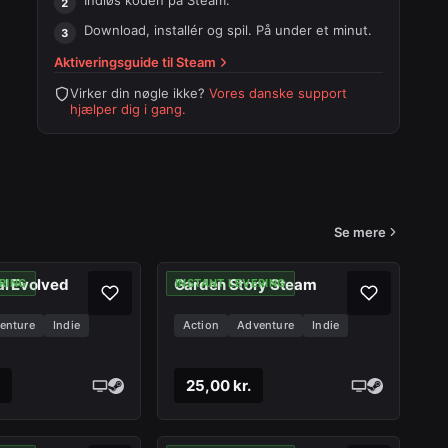
Indløs koden på
Steam
.
Download, installér og spil. På under et minut.
Aktiveringsguide til
Steam
Virker din nøgle ikke?
Vores danske support
hjælper dig i gang.
Se mere
al Evolved
Garden Story Steam
RING
INSTANT LEVERING
enture
Indie
Action
Adventure
Indie
25,00 kr.