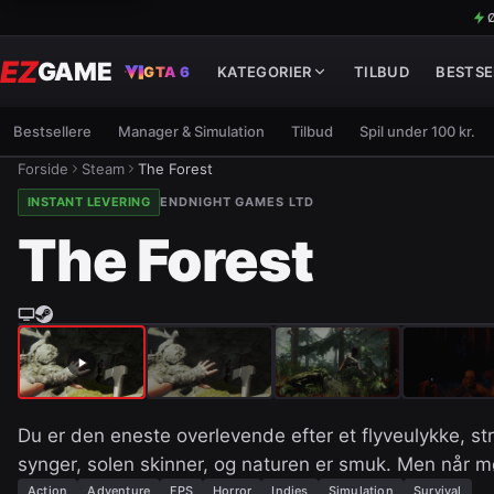
Ø
EZ
GAME
GTA 6
KATEGORIER
TILBUD
BESTSE
Bestsellere
Manager & Simulation
Tilbud
Spil under 100 kr.
Forside
Steam
The Forest
INSTANT LEVERING
ENDNIGHT GAMES LTD
The Forest
Du er den eneste overlevende efter et flyveulykke, str
synger, solen skinner, og naturen er smuk. Men når 
Action
Adventure
FPS
Horror
Indies
Simulation
Survival