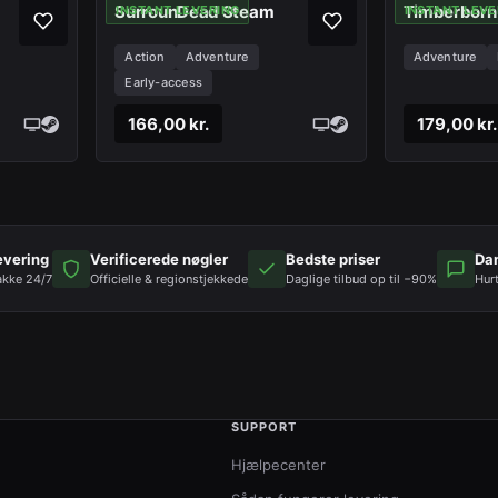
SurrounDead Steam
Timberborn
INSTANT LEVERING
INSTANT LEVE
Action
Adventure
Adventure
Early-access
166,00 kr.
179,00 kr.
evering
Verificerede nøgler
Bedste priser
Da
akke 24/7
Officielle & regionstjekkede
Daglige tilbud op til −90%
Hur
SUPPORT
Hjælpecenter