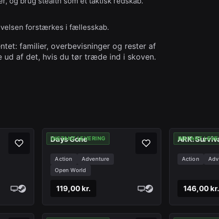
 og brug stealth som et taktisk redskab.
velsen forstærkes i fællesskab.
et: familier, overbevisninger og rester af
 ud af det, hvis du tør træde ind i skoven.
Days Gone
ARK: Surviv
INSTANT LEVERING
INSTANT LEVE
Action
Adventure
Action
Adv
Open World
119,00 kr.
146,00 kr.