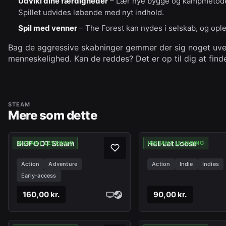
Udvikl dine færdigheder
– Lær nye bygge og kampmetoder,
Spillet udvides løbende med nyt indhold.
Spil med venner
– The Forest kan nydes i selskab, og ople
Bag de aggressive skabninger gemmer der sig noget uvent
menneskelighed. Kan de reddes? Det er op til dig at finde
STEAM
Mere som dette
BIGFOOT Steam
Hell Let Loose
INSTANT LEVERING
INSTANT LEVERING
Action
Adventure
Action
Indie
Indies
Early-access
160,00 kr.
90,00 kr.