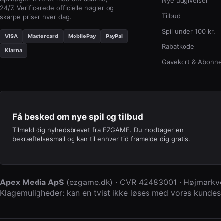
Nye udgivelser
24/7. Verificerede officielle nøgler og
Tilbud
skarpe priser hver dag.
Spil under 100 kr.
VISA
Mastercard
MobilePay
PayPal
Rabatkode
Klarna
Gavekort & Abonn
Få besked om nye spil og tilbud
Tilmeld dig nyhedsbrevet fra EZGAME. Du modtager en
bekræftelsesmail og kan til enhver tid framelde dig gratis.
Apex Media ApS
(
ezgame.dk
) · CVR
42483001
·
Højmarkve
Klagemuligheder: kan en tvist ikke løses med vores kundese