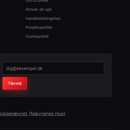
Om EZGAME
Aktivér dit spil
Handelsbetingelser
Privatlivspolitik
Cookiepolitik
Virksomhed (lad feltet stå tomt)
Tilmeld
erklagenævnet (Nævnenes Hus)
.