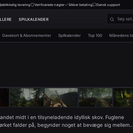
jeblikkelig levering
Verificerede nøgler
Sikker betaling
Dansk support
LLERE
SPILKALENDER
Søg spil, nø
Gavekort & Abonnementer
Spilkalender
Top 100
Månedens t
andet midt i en tilsyneladende idyllisk skov. Fuglene
mørket falder på, begynder noget at bevæge sig mellem