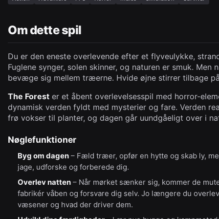
Om dette spil
Du er den eneste overlevende efter et flyveulykke, strande
Fuglene synger, solen skinner, og naturen er smuk. Men 
bevæge sig mellem træerne. Hvide øjne stirrer tilbage på
The Forest
er et åbent overlevelsesspil med horror-elem
dynamisk verden fyldt med mysterier og fare. Verden reag
frø vokser til planter, og dagen går uundgåeligt over i na
Nøglefunktioner
Byg om dagen
– Fæld træer, opfør en hytte og skab ly, me
jage, udforske og forberede dig.
Overlev natten
– Når mørket sænker sig, kommer de mute
fabrikér våben og forsvare dig selv. Jo længere du overlev
væsener og hvad der driver dem.