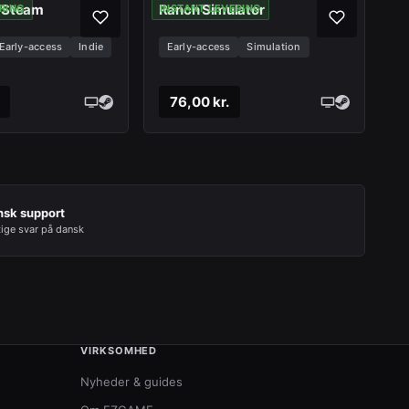
 Steam
Ranch Simulator
RING
INSTANT LEVERING
Early-access
Indie
Early-access
Simulation
76,00 kr.
nsk support
tige svar på dansk
VIRKSOMHED
Nyheder & guides