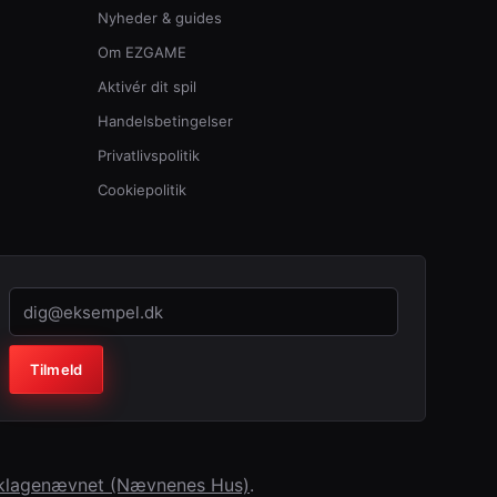
Nyheder & guides
Om EZGAME
Aktivér dit spil
Handelsbetingelser
Privatlivspolitik
Cookiepolitik
Virksomhed (lad feltet stå tomt)
Tilmeld
erklagenævnet (Nævnenes Hus)
.