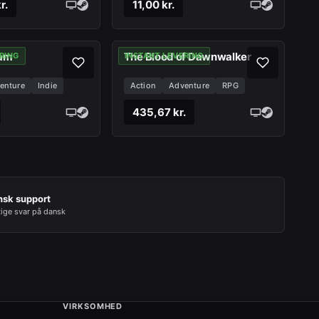
r.
11,00 kr.
eam
The Blood of Dawnwalker
RING
INSTANT LEVERING
enture
Indie
Action
Adventure
RPG
435,67 kr.
nsk support
tige svar på dansk
VIRKSOMHED