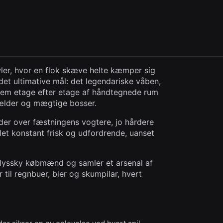
wler, hvor en flok skæve helte kæmper sig
det ultimative mål: det legendariske våben,
ennem etage efter etage af håndtegnede rum
fælder og mægtige bosser.
nder over fæstningens vogtere, jo hårdere
let konstant frisk og udfordrende, uanset
 lyssky købmænd og samler et arsenal af
 til regnbuer, bier og skumpilar, hvert