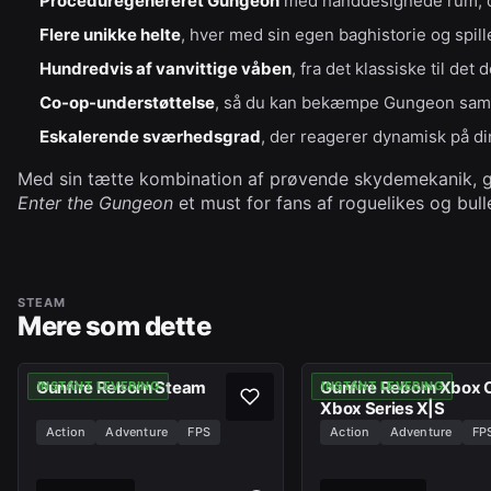
Proceduregenereret Gungeon
med hånddesignede rum, der
Flere unikke helte
, hver med sin egen baghistorie og spille
Hundredvis af vanvittige våben
, fra det klassiske til det
Co-op-understøttelse
, så du kan bekæmpe Gungeon sa
Eskalerende sværhedsgrad
, der reagerer dynamisk på di
Med sin tætte kombination af prøvende skydemekanik, g
Enter the Gungeon
et must for fans af roguelikes og bull
STEAM
Mere som dette
Gunfire Reborn Steam
Gunfire Reborn Xbox 
INSTANT LEVERING
INSTANT LEVERING
Xbox Series X|S
Action
Adventure
FPS
Action
Adventure
FP