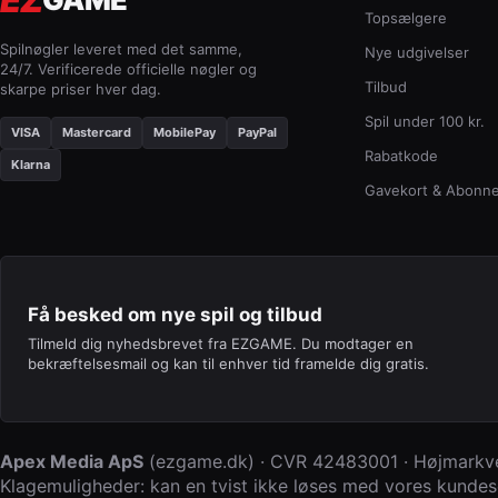
Topsælgere
Spilnøgler leveret med det samme,
Nye udgivelser
24/7. Verificerede officielle nøgler og
Tilbud
skarpe priser hver dag.
Spil under 100 kr.
VISA
Mastercard
MobilePay
PayPal
Rabatkode
Klarna
Gavekort & Abonn
Få besked om nye spil og tilbud
Tilmeld dig nyhedsbrevet fra EZGAME. Du modtager en
bekræftelsesmail og kan til enhver tid framelde dig gratis.
Apex Media ApS
(
ezgame.dk
) · CVR
42483001
·
Højmarkve
Klagemuligheder: kan en tvist ikke løses med vores kundese