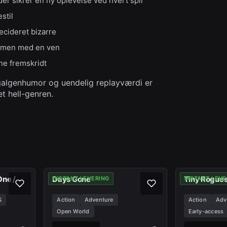
 sikrer en ny oplevelse ved hvert spil
stil
 decideret bizarre
mmen med en ven
ne fremskridt
algenhumor og uendelig replayværdi er
et hell-genren.
One /
Days Gone
Tiny Rogue
INSTANT LEVERING
INSTANT LEVE
S
Action
Adventure
Action
Adv
Open World
Early-access