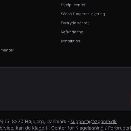
Hjælpecenter
Sådan fungerer levering
Fortrydelsesret
Refundering
Kontakt os
ementer
j 15
,
8270 Højbjerg
,
Danmark
·
support@ezgame.dk
rvice, kan du klage til
Center for Klageløsning / Forbrug