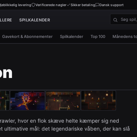
jeblikkelig levering
Verificerede nøgler
Sikker betaling
Dansk support
LLERE
SPILKALENDER
Søg spil, nø
Gavekort & Abonnementer
Spilkalender
Top 100
Månedens t
on
crawler, hvor en flok skæve helte kæmper sig ned
et ultimative mål: det legendariske våben, der kan slå