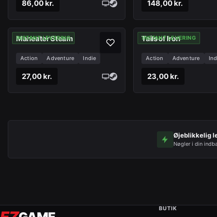
86,00 kr.
148,00 kr.
Maneater Steam
Tails of Iron
INSTANT LEVERING
INSTANT LEVERING
Action
Adventure
Indie
Action
Adventure
Ind
27,00 kr.
23,00 kr.
Øjeblikkelig l
Nøgler i din indb
BUTIK
EZ
GAME