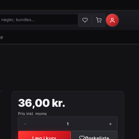
gler og bundles
op
36,00 kr.
Pris inkl. moms
−
+
1
Læg i kurv
Ønskeliste