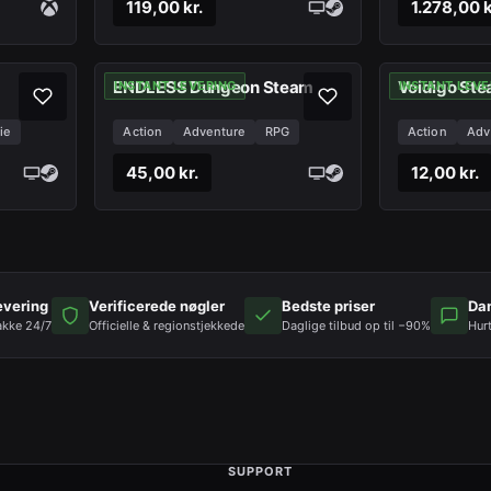
119,00 kr.
1.278,00 k
ENDLESS Dungeon Steam
Voidigo St
INSTANT LEVERING
INSTANT LEVE
ie
Action
Adventure
RPG
Action
Adv
45,00 kr.
12,00 kr.
evering
Verificerede nøgler
Bedste priser
Da
akke 24/7
Officielle & regionstjekkede
Daglige tilbud op til −90%
Hur
SUPPORT