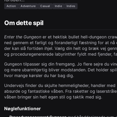
Action
Adventure
Casual
Indie
Indies
Om dette spil
Enter the Gungeon
er et hektisk bullet hell-dungeon cra
ned gennem et farligt og foranderligt fæstning for at nå 
der kan slå fortiden ihjel. Vælg din helt og bræk vej g
og proceduregenererede labyrinther fyldt med fjender, 
Gungeon tilpasser sig din fremgang. Jo flere sejre du vi
og mere ubarmhjertig bliver modstanden. Det holder spil
hvor mange kørsler du har bag dig.
Undervejs finder du skjulte hemmeligheder, handler med
absurde og fantastiske våben. Fra raketter og laserstråler
våben bringer sin helt egen stil og taktik med sig.
Nøglefunktioner