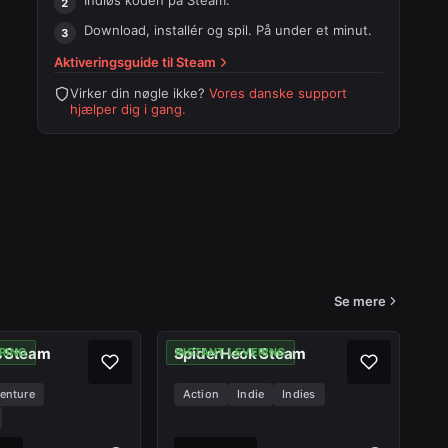
Indløs koden på
Steam
.
Download, installér og spil. På under et minut.
Aktiveringsguide til
Steam
Virker din nøgle ikke?
Vores danske support
hjælper dig i gang.
Se mere
s Steam
SpiderHeck Steam
RING
INSTANT LEVERING
enture
Action
Indie
Indies