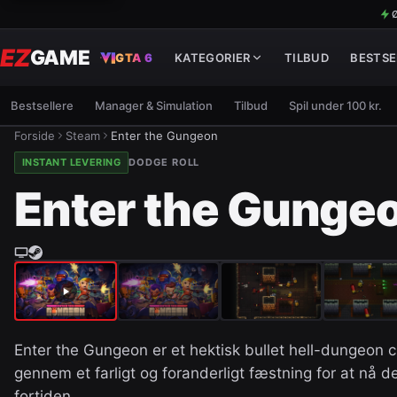
Ø
EZ
GAME
GTA 6
KATEGORIER
TILBUD
BESTSE
Bestsellere
Manager & Simulation
Tilbud
Spil under 100 kr.
Forside
Steam
Enter the Gungeon
INSTANT LEVERING
DODGE ROLL
Enter the Gunge
Enter the Gungeon er et hektisk bullet hell-dungeon 
gennem et farligt og foranderligt fæstning for at nå d
fortiden…