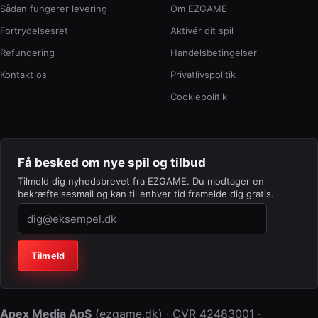
Sådan fungerer levering
Om EZGAME
Fortrydelsesret
Aktivér dit spil
Refundering
Handelsbetingelser
Kontakt os
Privatlivspolitik
Cookiepolitik
Få besked om nye spil og tilbud
Tilmeld dig nyhedsbrevet fra EZGAME. Du modtager en
bekræftelsesmail og kan til enhver tid framelde dig gratis.
Virksomhed (lad feltet stå tomt)
Tilmeld
Apex Media ApS
(
ezgame.dk
) · CVR
42483001
·