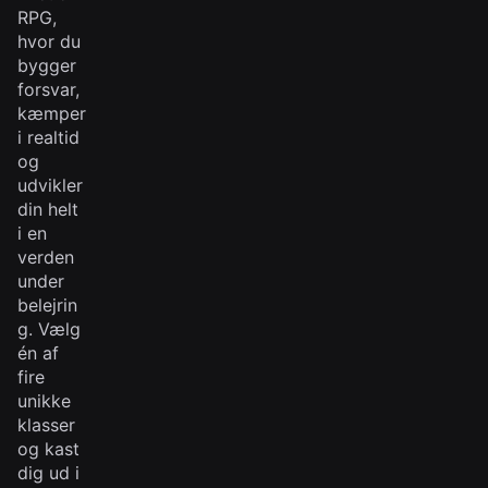
RPG,
hvor du
bygger
forsvar,
kæmper
i realtid
og
udvikler
din helt
i en
verden
under
belejrin
g. Vælg
én af
fire
unikke
klasser
og kast
dig ud i