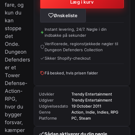
Læg i kurv
fare, og
kun du
Ønskeliste
kan
stoppe
Instant levering, 24/7. Nøgle i din
indbakke på sekunder
det
Onde.
Verificerede, regionstjekkede nøgler til
Dungeon Defenders Collection
Dungeon
Sikker Shopify-checkout
Defenders
er et
Få besked, hvis prisen falder
Tower
Defense-
Action-
Udvikler
Trendy Entertainment
RPG,
Udgiver
Trendy Entertainment
hvor du
Udgivelsesdato
19 October 2011
Genre
Action, Indie, Indies, RPG
bygger
Platforme
PC, Steam
forsvar,
kæmper
Sådan aktiverer du din nøgle