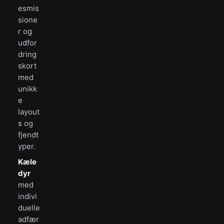
esmis
sione
r og
udfor
dring
skort
med
unikk
e
layout
s og
fjendt
yper.
Kæle
dyr
med
indivi
duelle
adfær