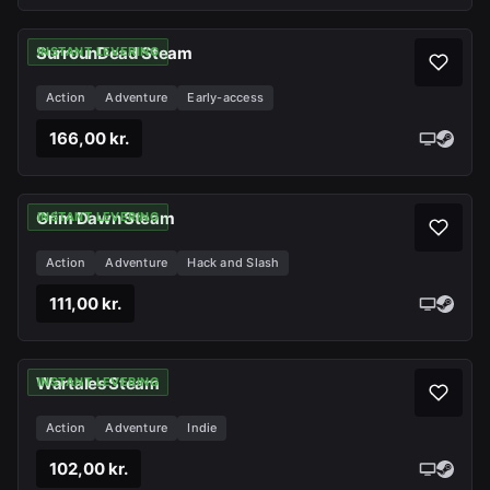
SurrounDead Steam
INSTANT LEVERING
Action
Adventure
Early-access
166,00 kr.
Grim Dawn Steam
INSTANT LEVERING
Action
Adventure
Hack and Slash
111,00 kr.
Wartales Steam
INSTANT LEVERING
Action
Adventure
Indie
102,00 kr.