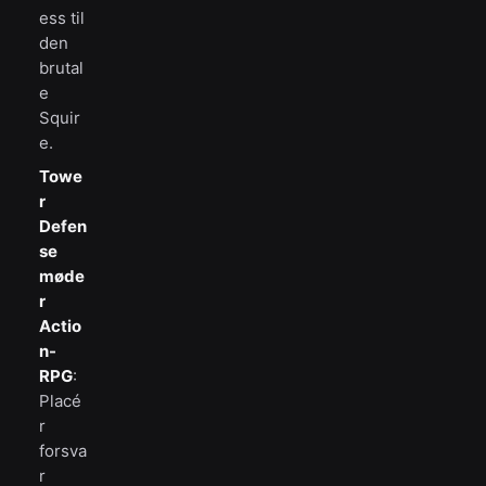
ess til
den
brutal
e
Squir
e.
Towe
r
Defen
se
møde
r
Actio
n-
RPG
:
Placé
r
forsva
r