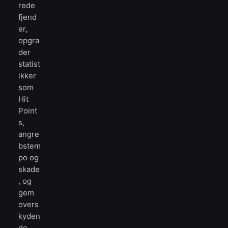
rede
fjend
er,
opgra
der
statist
ikker
som
Hit
Point
s,
angre
bstem
po og
skade
, og
gem
overs
kyden
de