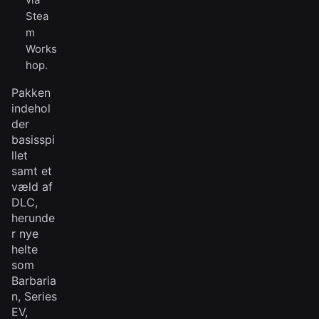
Stea
m
Works
hop.
Pakken
indehol
der
basisspi
llet
samt et
væld af
DLC,
herunde
r nye
helte
som
Barbaria
n, Series
EV,