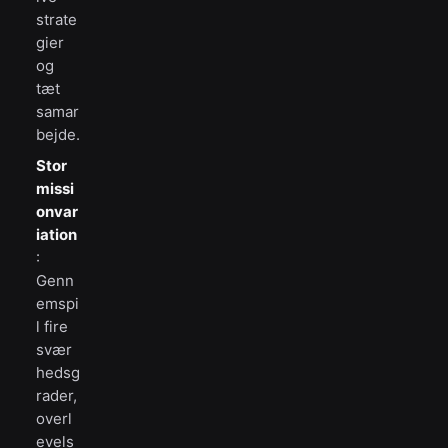
strate
gier
og
tæt
samar
bejde.
Stor
missi
onvar
iation
:
Genn
emspi
l fire
svær
hedsg
rader,
overl
evels