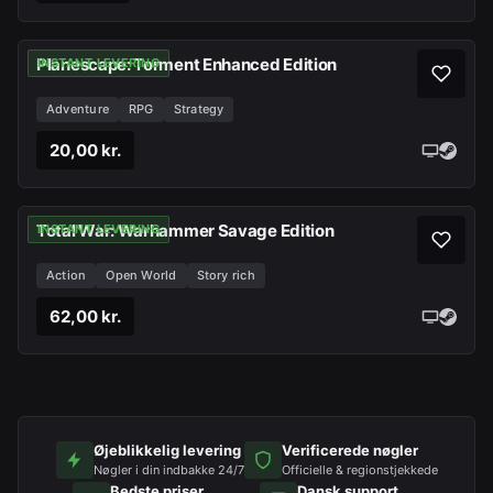
Planescape: Torment Enhanced Edition
INSTANT LEVERING
Adventure
RPG
Strategy
20,00 kr.
Total War: Warhammer Savage Edition
INSTANT LEVERING
Action
Open World
Story rich
62,00 kr.
Øjeblikkelig levering
Verificerede nøgler
Nøgler i din indbakke 24/7
Officielle & regionstjekkede
Bedste priser
Dansk support