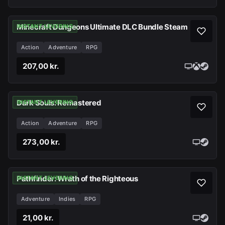
Minecraft Dungeons Ultimate DLC Bundle Steam
INSTANT LEVERING
Action
Adventure
RPG
207,00 kr.
Dark Souls: Remastered
INSTANT LEVERING
Action
Adventure
RPG
273,00 kr.
Pathfinder: Wrath of the Righteous
INSTANT LEVERING
Adventure
Indies
RPG
21,00 kr.