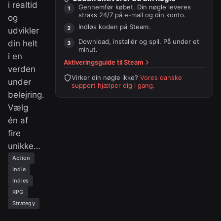
i realtid
Gennemfør købet. Din nøgle leveres
straks 24/7 på e-mail og din konto.
og
Indløs koden på
Steam
.
udvikler
Download, installér og spil. På under et
din helt
minut.
i en
Aktiveringsguide til
Steam
verden
Virker din nøgle ikke?
Vores danske
under
support hjælper dig i gang.
belejring.
Vælg
én af
fire
unikke…
Action
Indie
Indies
RPG
Strategy