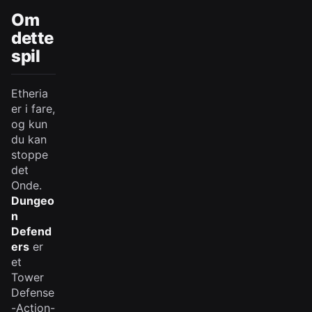
Om
dette
spil
Etheria
er i fare,
og kun
du kan
stoppe
det
Onde.
Dungeo
n
Defend
ers
er
et
Tower
Defense
-Action-