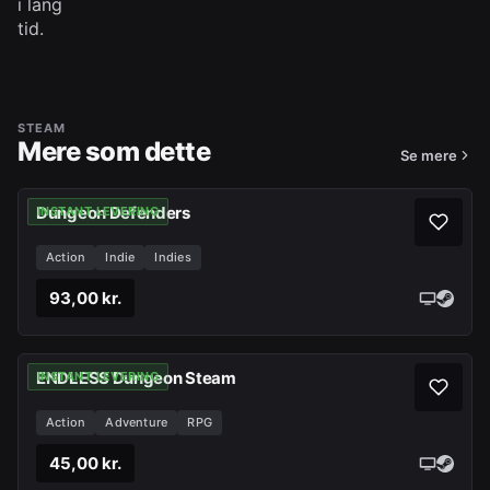
i lang
tid.
STEAM
Mere som dette
Se mere
Dungeon Defenders
INSTANT LEVERING
Action
Indie
Indies
93,00 kr.
ENDLESS Dungeon Steam
INSTANT LEVERING
Action
Adventure
RPG
45,00 kr.