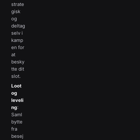
strate
gisk
og
deltag
selv i
kamp
en for
at
besky
tte dit
slot.
Loot
og
leveli
ng
:
Saml
bytte
fra
besej