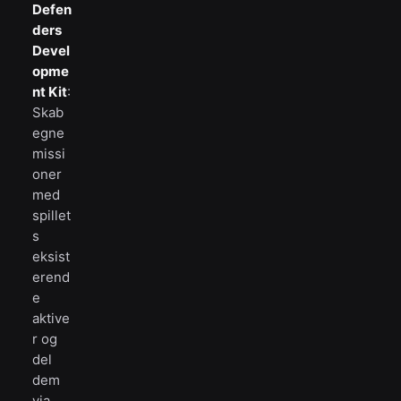
Defen
ders
Devel
opme
nt Kit
:
Skab
egne
missi
oner
med
spillet
s
eksist
erend
e
aktive
r og
del
dem
via