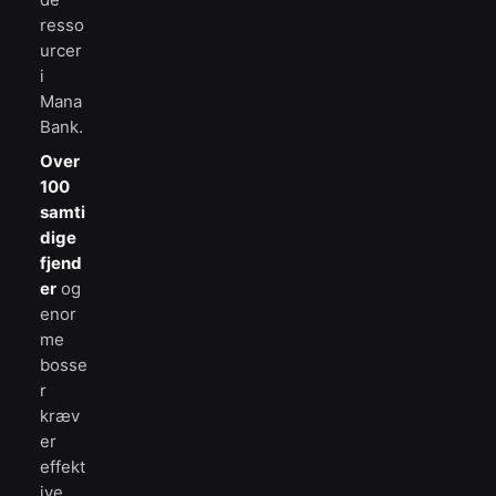
resso
urcer
i
Mana
Bank.
Over
100
samti
dige
fjend
er
og
enor
me
bosse
r
kræv
er
effekt
ive