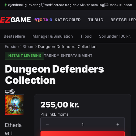
Øjeblikkelig levering
Verificerede nøgler
Sikker betaling
Dansk support
EZ
GAME
GTA 6
KATEGORIER
TILBUD
BESTSELLER
Bestsellere
Manager & Simulation
Tilbud
Spil under 100 kr.
Forside
Steam
Dungeon Defenders Collection
INSTANT LEVERING
TRENDY ENTERTAINMENT
Dungeon Defenders
Collection
255,00 kr.
Pris inkl. moms
−
+
1
Etheria
er i