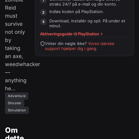
straks 24/7 på e-mail og din konto.
Reid
Indløs koden på
PlayStation
.
must
Download, installér og spil. På under et
survive
minut.
not only
Aktiveringsguide til
PlayStation
by
Virker din nøgle ikke?
Vores danske
taking
support hjælper dig i gang.
an axe,
weedwhacker
—
anything
he…
Adventure
Shooter
Simulation
Om
dette