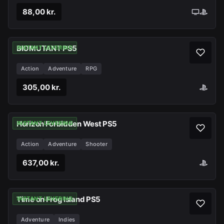
88,00 kr.
BIOMUTANT PS5
INSTANT LEVERING
Action
Adventure
RPG
305,00 kr.
Horizon Forbidden West PS5
INSTANT LEVERING
Action
Adventure
Shooter
637,00 kr.
Time on Frog Island PS5
INSTANT LEVERING
Adventure
Indies