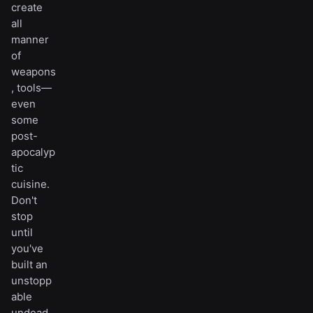
create
all
manner
of
weapons
, tools—
even
some
post-
apocalyp
tic
cuisine.
Don't
stop
until
you've
built an
unstopp
able
undead