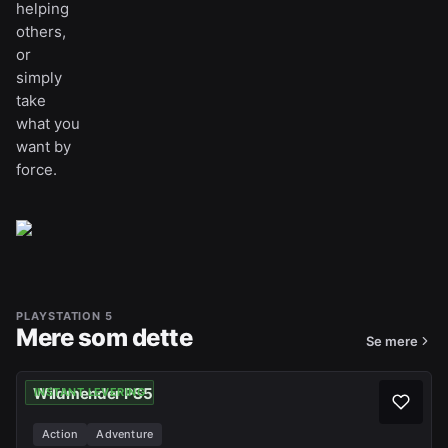
helping
others,
or
simply
take
what you
want by
force.
PLAYSTATION 5
Mere som dette
Se mere
Wildmender PS5
INSTANT LEVERING
Action
Adventure