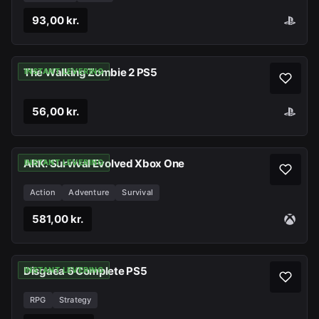
93,00 kr.
The Walking Zombie 2 PS5
INSTANT LEVERING
56,00 kr.
ARK: Survival Evolved Xbox One
INSTANT LEVERING
Action
Adventure
Survival
581,00 kr.
Disgaea 6 Complete PS5
INSTANT LEVERING
RPG
Strategy