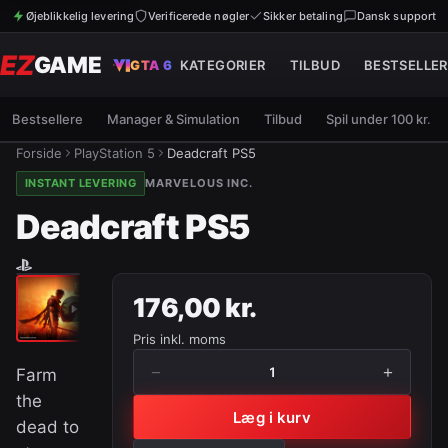
Øjeblikkelig levering
Verificerede nøgler
Sikker betaling
Dansk support
EZ
GAME
GTA 6
KATEGORIER
TILBUD
BESTSELLER
Bestsellere
Manager & Simulation
Tilbud
Spil under 100 kr.
Forside
PlayStation 5
Deadcraft PS5
INSTANT LEVERING
MARVELOUS INC.
Deadcraft PS5
176,00 kr.
Pris inkl. moms
−
+
1
Farm
the
Læg i kurv
dead to