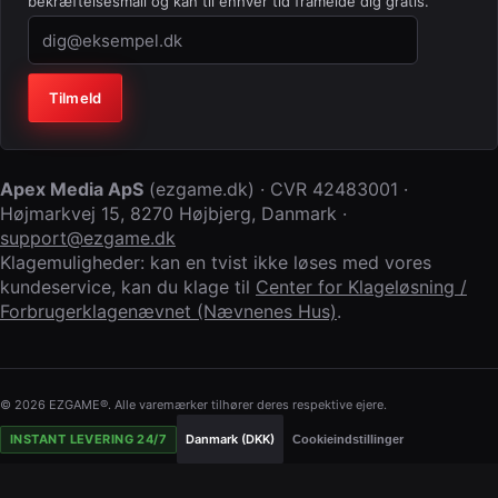
bekræftelsesmail og kan til enhver tid framelde dig gratis.
Virksomhed (lad feltet stå tomt)
Tilmeld
Apex Media ApS
(
ezgame.dk
) · CVR
42483001
·
Højmarkvej 15
,
8270 Højbjerg
,
Danmark
·
support@ezgame.dk
Klagemuligheder: kan en tvist ikke løses med vores
kundeservice, kan du klage til
Center for Klageløsning /
Forbrugerklagenævnet (Nævnenes Hus)
.
© 2026 EZGAME®. Alle varemærker tilhører deres respektive ejere.
INSTANT LEVERING 24/7
Danmark (DKK)
Cookieindstillinger