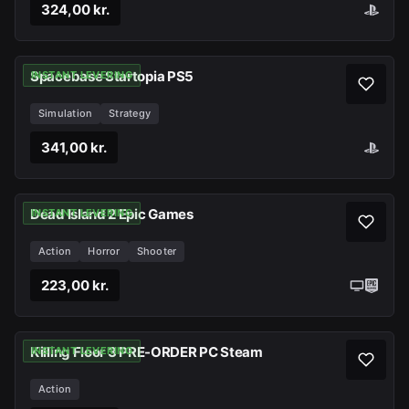
324,00 kr.
Spacebase Startopia PS5
INSTANT LEVERING
Simulation
Strategy
341,00 kr.
Dead Island 2 Epic Games
INSTANT LEVERING
Action
Horror
Shooter
223,00 kr.
Killing Floor 3 PRE-ORDER PC Steam
INSTANT LEVERING
Action