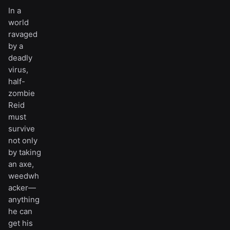
In a
world
ravaged
by a
deadly
virus,
half-
zombie
Reid
must
survive
not only
by taking
an axe,
weedwh
acker—
anything
he can
get his