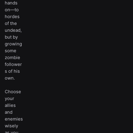
hands
on—to
hordes
of the
undead,
but by
growing
some
zombie
follower
s of his
own.
Choose
your
allies
and
enemies
wisely
as you