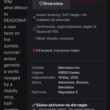
stay
Ønskeliste
alive.Welcome
to
Instant levering, 24/7. Nøgle i din
indbakke på sekunder
DEADCRAFT,
a new
Verificerede, regionstjekkede nøgler til
Deadcraft PS5
twist on
Sikker Shopify-checkout
the
zombie
Få besked, hvis prisen falder
survival-
action
genre!In
Udvikler
Marvelous Inc.
a world
Udgiver
XSEED Games
ravaged
Udgivelsesdato
19 May, 2022
Genre
Adventure, Shooter,
by a
Simulation
deadly
Platforme
Playstation 5
virus,
half-
Sådan aktiverer du din nøgle
zombie
Gennemfør købet. Din nøgle leveres