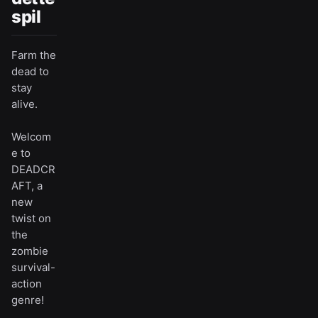
spil
Farm the
dead to
stay
alive.
Welcom
e to
DEADCR
AFT, a
new
twist on
the
zombie
survival-
action
genre!