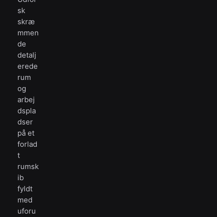
sk
skræ
mmen
de
detalj
erede
rum
og
arbej
dspla
dser
på et
forlad
t
rumsk
ib
fyldt
med
uforu