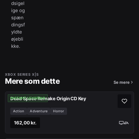
dsigel
ige og
spæn
dingsf
yldte
øjebli
kke.
XBOX SERIES X|S
Mere som dette
Se mere
Dead Space Remake Origin CD Key
INSTANT LEVERING
Action
Adventure
Horror
162,00 kr.