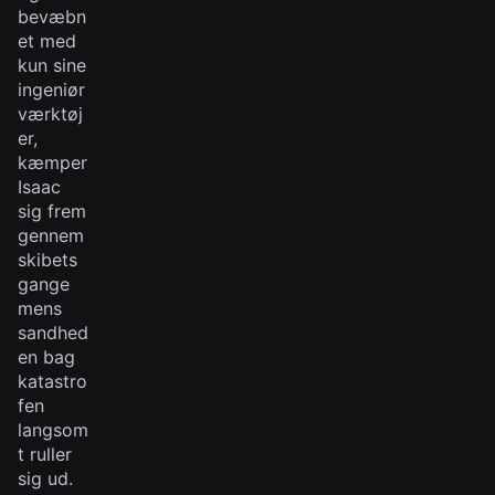
bevæbn
et med
kun sine
ingeniør
værktøj
er,
kæmper
Isaac
sig frem
gennem
skibets
gange
mens
sandhed
en bag
katastro
fen
langsom
t ruller
sig ud.