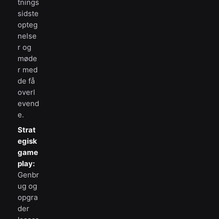
tnings
sidste
opteg
nelse
r og
møde
r med
de få
overl
evend
e.
Strat
egisk
game
play:
Genbr
ug og
opgra
der