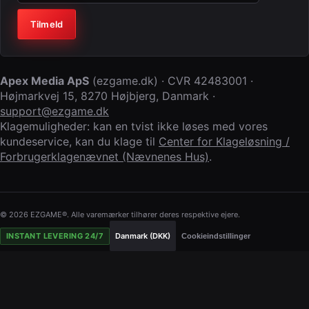
Virksomhed (lad feltet stå tomt)
Tilmeld
Apex Media ApS
(
ezgame.dk
) · CVR
42483001
·
Højmarkvej 15
,
8270 Højbjerg
,
Danmark
·
support@ezgame.dk
Klagemuligheder: kan en tvist ikke løses med vores
kundeservice, kan du klage til
Center for Klageløsning /
Forbrugerklagenævnet (Nævnenes Hus)
.
© 2026 EZGAME®. Alle varemærker tilhører deres respektive ejere.
INSTANT LEVERING 24/7
Danmark (DKK)
Cookieindstillinger