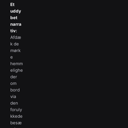
Et
uddy
bet
narra
tiv:
Afdæ
k de
mørk
e
hemm
elighe
der
om
bord
via
den
foruly
kkede
besæ