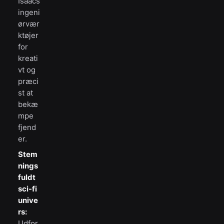
Isaacs
ingeni
ørvær
ktøjer
for
kreati
vt og
præci
st at
bekæ
mpe
fjend
er.
Stem
nings
fuldt
sci-fi
unive
rs:
Udfor