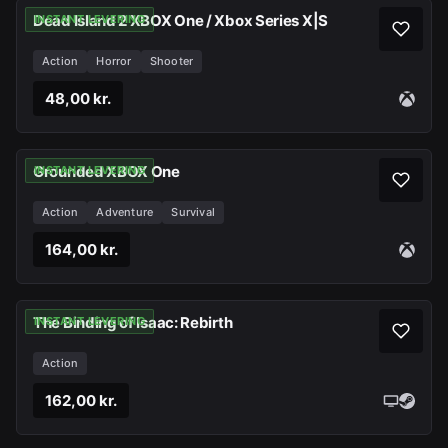
Dead Island 2 XBOX One / Xbox Series X|S
INSTANT LEVERING
Action
Horror
Shooter
48,00 kr.
Grounded XBOX One
INSTANT LEVERING
Action
Adventure
Survival
164,00 kr.
The Binding of Isaac: Rebirth
INSTANT LEVERING
Action
162,00 kr.