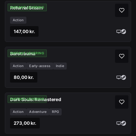
Returnal Steam
INSTANT LEVERING
Action
147,00 kr.
Barotrauma
INSTANT LEVERING
Action
Early-access
Indie
80,00 kr.
Dark Souls: Remastered
INSTANT LEVERING
Action
Adventure
RPG
273,00 kr.