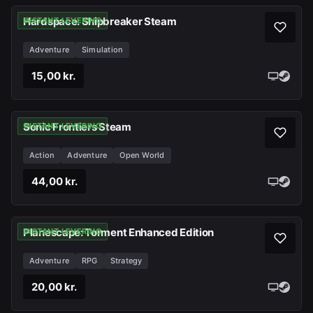
Hardspace: Shipbreaker Steam
INSTANT LEVERING
Adventure
Simulation
15,00 kr.
Sonic Frontiers Steam
INSTANT LEVERING
Action
Adventure
Open World
44,00 kr.
Planescape: Torment Enhanced Edition
INSTANT LEVERING
Adventure
RPG
Strategy
20,00 kr.