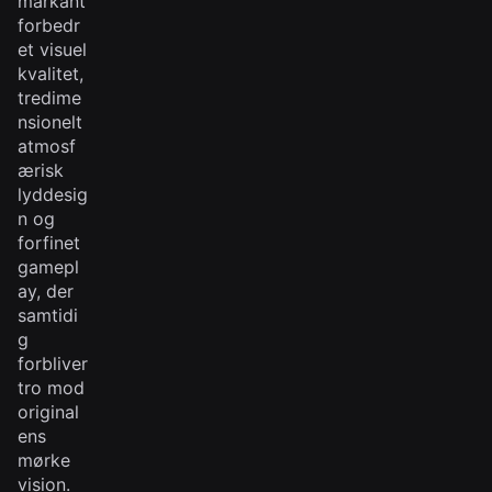
markant
forbedr
et visuel
kvalitet,
tredime
nsionelt
atmosf
ærisk
lyddesig
n og
forfinet
gamepl
ay, der
samtidi
g
forbliver
tro mod
original
ens
mørke
vision.