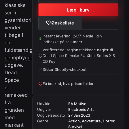
klassiske
Læg i kurv
sci-fi-
gyserhistorie
Ønskeliste
vender
tilbage i
Instant levering, 24/7. Nøgle i din
indbakke på sekunder
en
fuldstændig
Verificerede, regionstjekkede nøgler til
Dead Space Remake EU Xbox Series X|S
genopbygget
CD Key
udgave.
Sikker Shopify-checkout
Dead
Space
Få besked, hvis prisen falder
er
remakeed
fra
Udvikler
EA Motive
grunden
Udgiver
Electronic Arts
Udgivelsesdato
27 Jan 2023
med
Genre
Action, Adventure, Horror,
markant
Survival