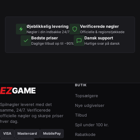
Øjeblikkelig levering
Verificerede nøgler
Nøgler i din indbakke 24/7
Officielle & regionstjekkede
Bedste priser
Dansk support
Daglige tilbud op til −90%
Hurtige svar på dansk
BUTIK
EZ
GAME
Topsælgere
Spilnøgler leveret med det
Nye udgivelser
samme, 24/7. Verificerede
Tilbud
officielle nøgler og skarpe priser
hver dag.
Spil under 100 kr.
VISA
Mastercard
MobilePay
Rabatkode