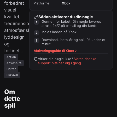
forbedret
Platforme
Xbox
visuel
kvalitet,
Sådan aktiverer du din nøgle
Gennemfør købet. Din nøgle leveres
tredimensionelt
straks 24/7 på e-mail og din konto.
atmosfærisk
Indløs koden på
Xbox
.
lyddesign
Download, installér og spil. På under et
og
minut.
forfinet…
Aktiveringsguide til
Xbox
Action
Virker din nøgle ikke?
Vores danske
support hjælper dig i gang.
Adventure
Horror
Survival
Om
dette
spil