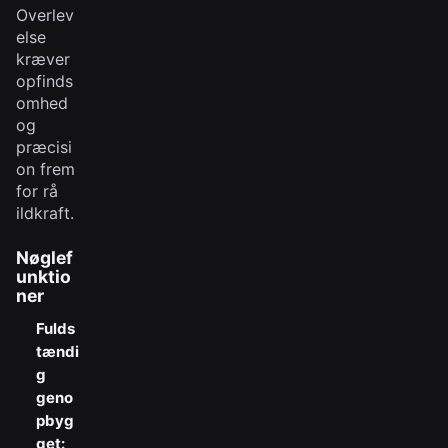
Overlev
else
kræver
opfinds
omhed
og
præcisi
on frem
for rå
ildkraft.
Nøglef
unktio
ner
Fulds
tændi
g
geno
pbyg
get: