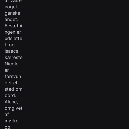
at være
noget
ganske
andet.
Besætni
ngen er
udslette
t, og
Isaacs
kæreste
Nicole
er
forsvun
det et
sted om
bord.
Alene,
omgivet
af
mørke
og