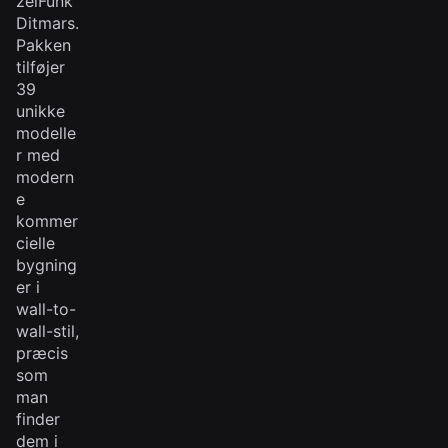
zeiFunk"
Ditmars.
Pakken
tilføjer
39
unikke
modelle
r med
modern
e
kommer
cielle
bygning
er i
wall-to-
wall-stil,
præcis
som
man
finder
dem i