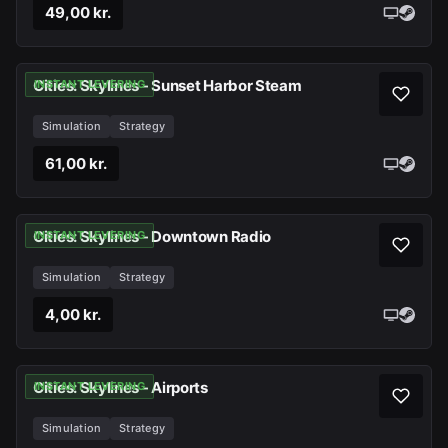
49,00 kr.
Cities: Skylines - Sunset Harbor Steam
INSTANT LEVERING
Simulation
Strategy
61,00 kr.
Cities: Skylines - Downtown Radio
INSTANT LEVERING
Simulation
Strategy
4,00 kr.
Cities: Skylines - Airports
INSTANT LEVERING
Simulation
Strategy