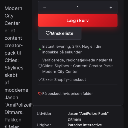
−
+
1
Modern
City
Læg i kurv
Center
er et
Ønskeliste
content
creator-
Instant levering, 24/7. Nøgle i din
indbakke på sekunder
pack til
Cities:
Verificerede, regionstjekkede nøgler til
Cities: Skylines - Content Creator Pack:
Skylines
Modern City Center
skabt
Sikker Shopify-checkout
af
modderne
Få besked, hvis prisen falder
Jason
"AmiPolizeiFunk"
Ditmars.
Udvikler
Jason “AmiPolizeiFunk”
Pakken
Ditmars
Udgiver
Paradox Interactive
tilføjer