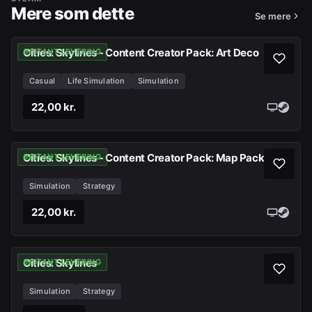
Mere som dette
Se mere
Cities: Skylines - Content Creator Pack: Art Deco
INSTANT LEVERING
Casual
Life Simulation
Simulation
22,00 kr.
Cities: Skylines - Content Creator Pack: Map Pack
INSTANT LEVERING
Simulation
Strategy
22,00 kr.
Cities: Skylines
INSTANT LEVERING
Simulation
Strategy