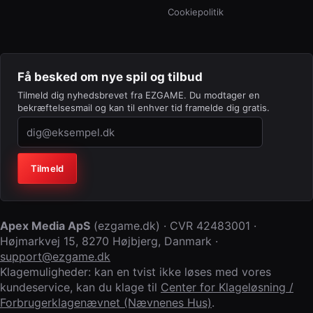
Cookiepolitik
Få besked om nye spil og tilbud
Tilmeld dig nyhedsbrevet fra EZGAME. Du modtager en
bekræftelsesmail og kan til enhver tid framelde dig gratis.
Virksomhed (lad feltet stå tomt)
Tilmeld
Apex Media ApS
(
ezgame.dk
) · CVR
42483001
·
Højmarkvej 15
,
8270 Højbjerg
,
Danmark
·
support@ezgame.dk
Klagemuligheder: kan en tvist ikke løses med vores
kundeservice, kan du klage til
Center for Klageløsning /
Forbrugerklagenævnet (Nævnenes Hus)
.