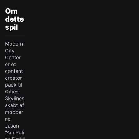
Om
dette
spil
Modern
City
Center
er et
content
creator-
pack til
Cities:
Skylines
skabt af
modder
ne
Jason
"AmiPoli