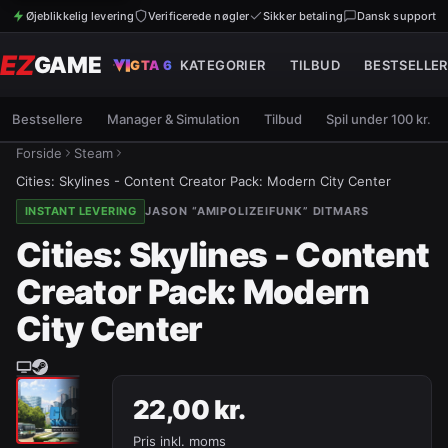
Øjeblikkelig levering
Verificerede nøgler
Sikker betaling
Dansk support
EZ
GAME
GTA 6
KATEGORIER
TILBUD
BESTSELLER
Bestsellere
Manager & Simulation
Tilbud
Spil under 100 kr.
Forside
Steam
Cities: Skylines - Content Creator Pack: Modern City Center
INSTANT LEVERING
JASON “AMIPOLIZEIFUNK” DITMARS
Cities: Skylines - Content
Creator Pack: Modern
City Center
22,00 kr.
Pris inkl. moms