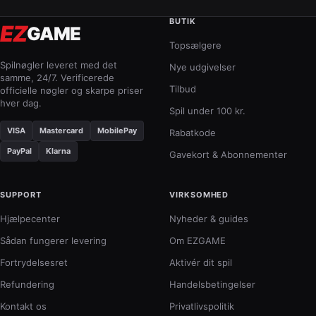
BUTIK
EZ
GAME
Topsælgere
Spilnøgler leveret med det
Nye udgivelser
samme, 24/7. Verificerede
Tilbud
officielle nøgler og skarpe priser
hver dag.
Spil under 100 kr.
VISA
Mastercard
MobilePay
Rabatkode
PayPal
Klarna
Gavekort & Abonnementer
SUPPORT
VIRKSOMHED
Hjælpecenter
Nyheder & guides
Sådan fungerer levering
Om EZGAME
Fortrydelsesret
Aktivér dit spil
Refundering
Handelsbetingelser
Kontakt os
Privatlivspolitik