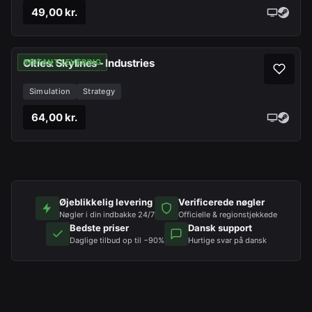
49,00 kr.
Cities: Skylines - Industries
INSTANT LEVERING
Simulation
Strategy
64,00 kr.
Øjeblikkelig levering
Verificerede nøgler
Nøgler i din indbakke 24/7
Officielle & regionstjekkede
Bedste priser
Dansk support
Daglige tilbud op til −90%
Hurtige svar på dansk