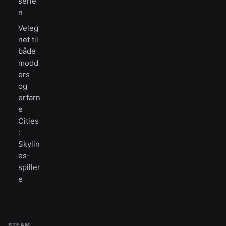
serie
n
Veleg
net til
både
modd
ers
og
erfarn
e
Cities
:
Skylin
es-
spiller
e
STEAM