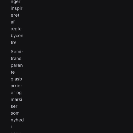
nger
inspir
eret
af
ægte
bycen
tre
Semi-
trans
paren
te
glasb
arrier
er og
marki
ser
som
nyhed
i