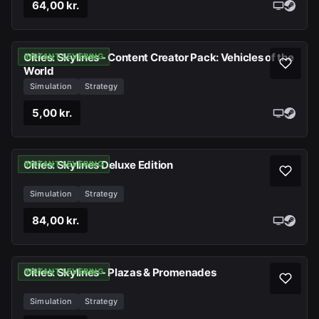
64,00 kr.
Cities: Skylines - Content Creator Pack: Vehicles of the
INSTANT LEVERING
World
Simulation
Strategy
5,00 kr.
Cities: Skylines Deluxe Edition
INSTANT LEVERING
Simulation
Strategy
84,00 kr.
Cities: Skylines - Plazas & Promenades
INSTANT LEVERING
Simulation
Strategy