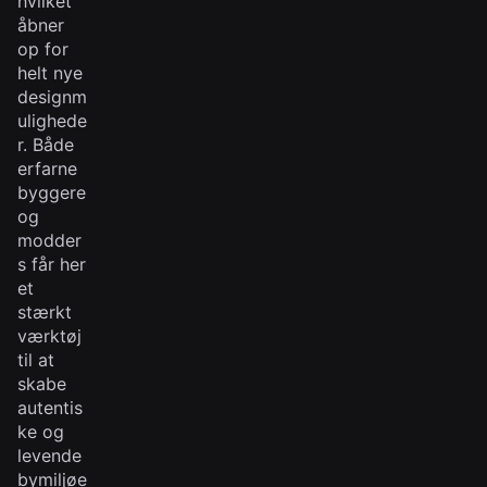
hvilket
åbner
op for
helt nye
designm
ulighede
r. Både
erfarne
byggere
og
modder
s får her
et
stærkt
værktøj
til at
skabe
autentis
ke og
levende
bymiljøe