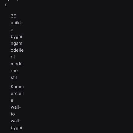
r.
39
unikk
e
bygni
ngsm
odelle
r i
mode
rne
stil
Komm
erciell
e
wall-
to-
wall-
bygni