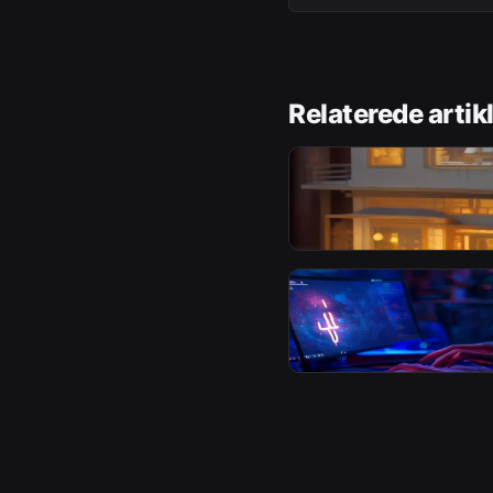
Relaterede artik
GUIDE
The Sims 4 køb guide:
skal du egentlig købe?
Af
EZGAME Redaktionen
for 19 t
GUIDE
Sådan aktiverer du en
nøgle på under 2 minut
Af
EZGAME Redaktionen
for 20 