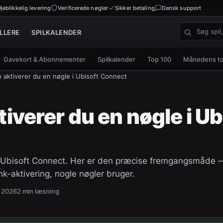
jeblikkelig levering
Verificerede nøgler
Sikker betaling
Dansk support
LLERE
SPILKALENDER
Søg spil, nø
Gavekort & Abonnementer
Spilkalender
Top 100
Månedens t
 aktiverer du en nøgle i Ubisoft Connect
iverer du en nøgle i Ub
 i Ubisoft Connect. Her er den præcise fremgangsmåde 
nk-aktivering, nogle nøgler bruger.
li 2026
2
min læsning