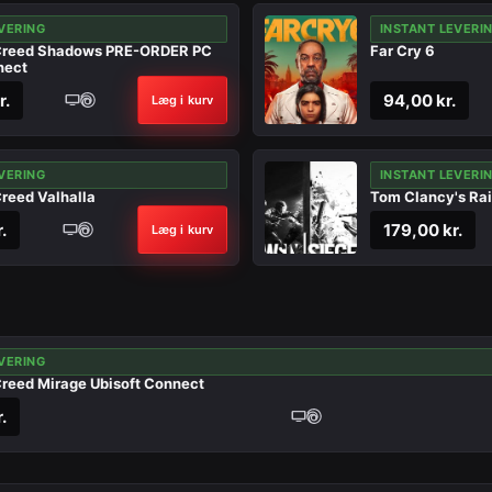
VERING
INSTANT LEVERI
 Creed Shadows PRE-ORDER PC
Far Cry 6
nect
r.
94,00 kr.
Læg i kurv
VERING
INSTANT LEVERI
Creed Valhalla
Tom Clancy's Ra
.
179,00 kr.
Læg i kurv
VERING
Creed Mirage Ubisoft Connect
.