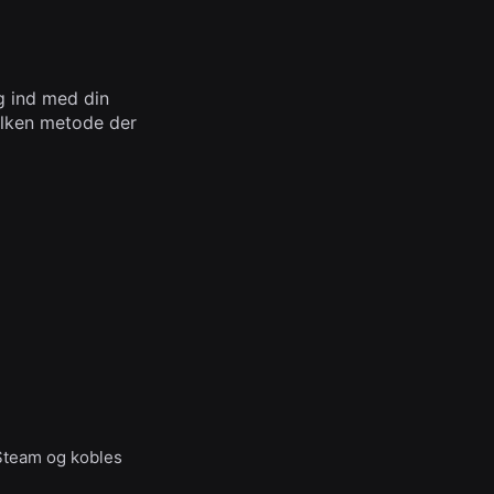
og ind med din
vilken metode der
 Steam og kobles