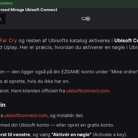
VERING
Creed Mirage Ubisoft Connect
.
Far Cry
og resten af Ubisofts katalog aktiveres i
Ubisoft C
hed Uplay. Her er præcis, hvordan du aktiverer en nøgle i Ub
en — den ligger også på din EZGAME-konto under "Mine ordrer"
s at oprette, hvis du ikke har en.
eret. Hent klienten officielt fra
ubisoftconnect.com
.
rin
ra
ubisoftconnect.com
, og installér det.
 med din Ubisoft-konto — eller opret en gratis konto.
st til venstre
, og vælg
"Aktivér en nøgle"
(Activate a key).