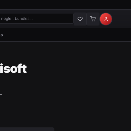
gler og bundles
op
isoft
—