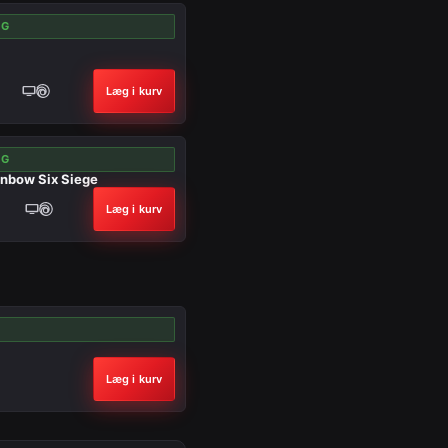
NG
Læg i kurv
NG
inbow Six Siege
Læg i kurv
Læg i kurv