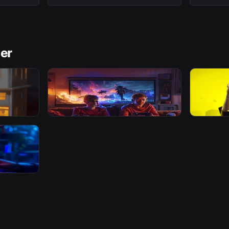
ler
GUIDE
GUIDE
 Hvad
Hvad er de bedste co-op spil til
Bedste b
to spillere?
Cyberpu
imer siden
Af
EZGAME Redaktionen
for 8 dage siden
Af
EZGAME 
 Steam-
ter?
dage siden