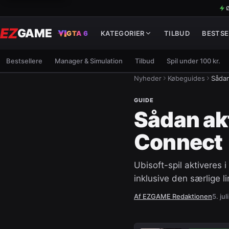
Ø
EZ
GAME
GTA 6
KATEGORIER
TILBUD
BESTSE
Bestsellere
Manager & Simulation
Tilbud
Spil under 100 kr.
Nyheder
Købeguides
Sådan
GUIDE
Sådan akt
Connect
Ubisoft-spil aktiveres
inklusive den særlige li
Af
EZGAME Redaktionen
5. ju