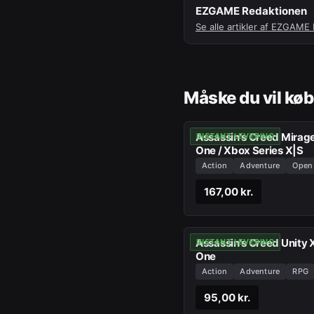
EZGAME Redaktionen
Se alle artikler af
EZGAME R
Måske du vil kø
Assassin's Creed Mirage XBO
INSTANT LEVERING
One / Xbox Series X|S
Action
Adventure
Open
167,00 kr.
Assassin's Creed Unity
INSTANT LEVERING
One
Action
Adventure
RPG
95,00 kr.