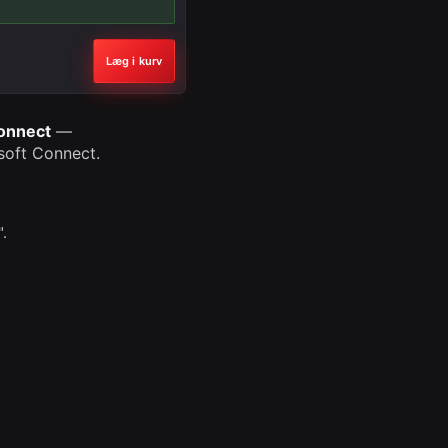
Læg i kurv
onnect
—
isoft Connect.
.