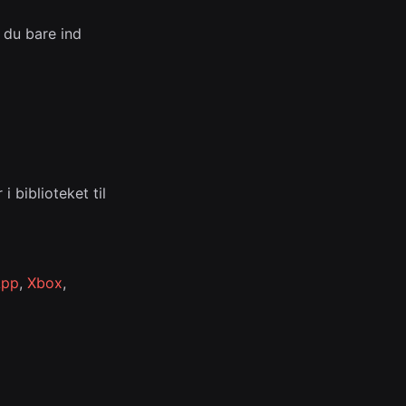
 du bare ind
 biblioteket til
App
,
Xbox
,