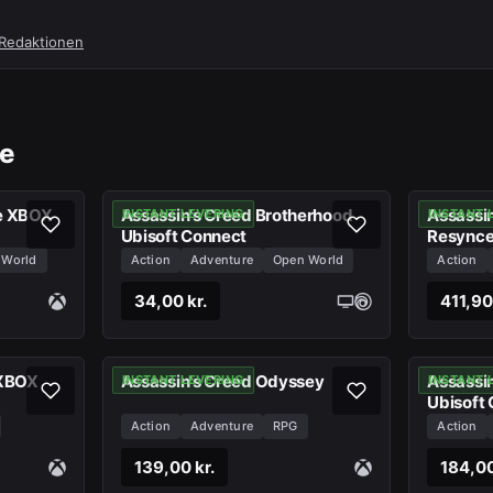
edaktionen
be
X
Assassin's Creed Brotherhood
Assassin
INSTANT LEVERING
INSTANT 
Ubisoft Connect
Resync
 World
Action
Adventure
Open World
Action
34,00 kr.
411,90
 XBOX
Assassin's Creed Odyssey
Assassi
INSTANT LEVERING
INSTANT 
Ubisoft
Action
Adventure
RPG
Action
139,00 kr.
184,00