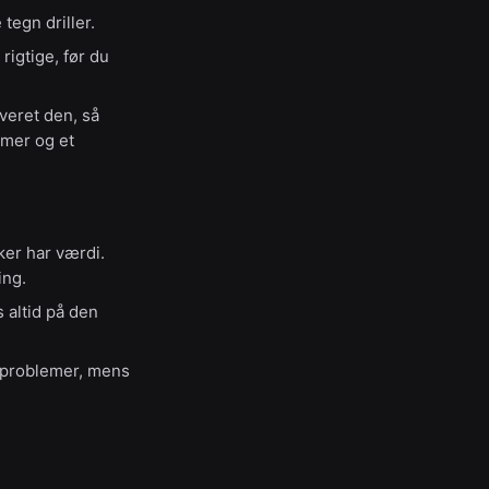
tegn driller.
rigtige, før du
veret den, så
mer og et
ker har værdi.
ing.
s altid på den
e problemer, mens