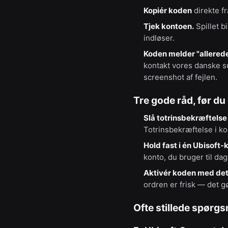
Kopiér koden
direkte fr
Tjek kontoen.
Spillet b
indløser.
Koden melder "allerede
kontakt vores danske su
screenshot af fejlen.
Tre gode råd, før du
Slå totrinsbekræftelse t
Totrinsbekræftelse i ko
Hold fast i én Ubisoft-
konto, du bruger til da
Aktivér koden med de
ordren er frisk — det g
Ofte stillede spørg