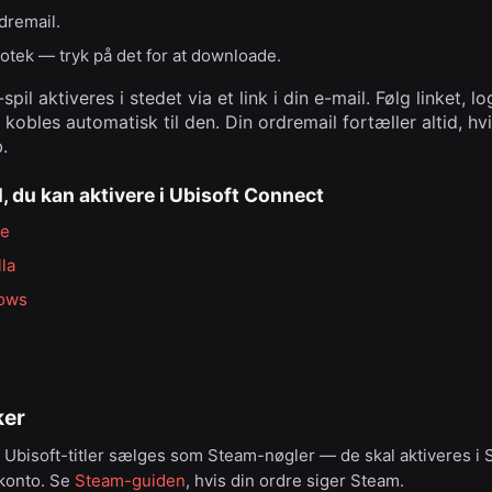
dremail.
liotek — tryk på det for at downloade.
pil aktiveres i stedet via et link i din e-mail. Følg linket, l
 kobles automatisk til den. Din ordremail fortæller altid, h
.
, du kan aktivere i Ubisoft Connect
ge
la
dows
ker
Ubisoft-titler sælges som Steam-nøgler — de skal aktiveres i
-konto. Se
Steam-guiden
, hvis din ordre siger Steam.