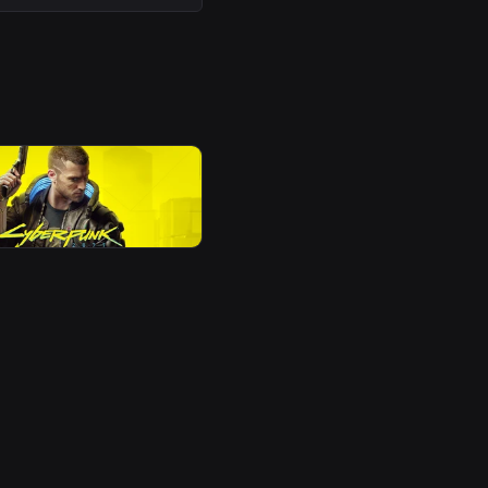
illige AAA-spil:
nk 2077 eller GTA V?
Redaktionen
for 14 dage siden