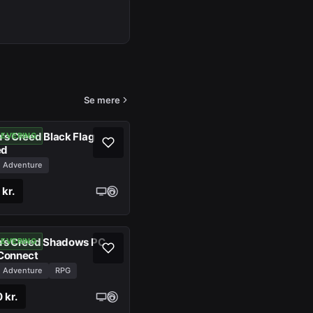
Se mere
's Creed Black Flag
LEVERING
ed
Adventure
 kr.
n’s Creed Shadows PC
LEVERING
 Connect
Adventure
RPG
 kr.