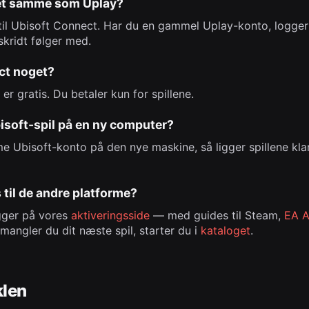
det samme som Uplay?
 til Ubisoft Connect. Har du en gammel Uplay-konto, logger
kridt følger med.
ct noget?
er gratis. Du betaler kun for spillene.
bisoft-spil på en ny computer?
 Ubisoft-konto på den nye maskine, så ligger spillene klar i
 til de andre platforme?
gger på vores
aktiveringsside
— med guides til Steam,
EA 
 mangler du dit næste spil, starter du i
kataloget
.
klen