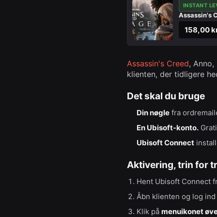
INSTANT LE
Assassin's 
158,00 kr
Assassin's Creed
, Anno,
klienten, der tidligere 
Det skal du bruge
Din nøgle
fra ordremail
En Ubisoft-konto.
Grati
Ubisoft Connect
install
Aktivering, trin for t
Hent Ubisoft Connect f
Åbn klienten og log ind
Klik på
menuikonet øver