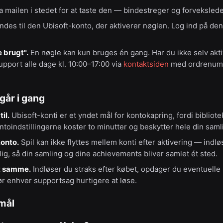
a mailen i stedet for at taste den — bindestreger og forvekslede 
indes til den Ubisoft-konto, der aktiverer nøglen. Log ind på den 
 brugt".
En nøgle kan kun bruges én gang. Har du ikke selv akti
pport alle dage kl. 10:00–17:00 via
kontaktsiden
med ordrenum
 går i gang
il.
Ubisoft-konti er et yndet mål for kontokapring, fordi bibliote
ntoindstillingerne koster to minutter og beskytter hele din saml
konto.
Spil kan ikke flyttes mellem konti efter aktivering — indlø
glig, så din samling og dine achievements bliver samlet ét sted.
t samme.
Indløser du straks efter købet, opdager du eventuell
ør enhver supportsag hurtigere at løse.
smål