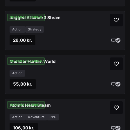
Jagged Alliance 3 Steam
INSTANT LEVERING
Action
Strategy
29,00 kr.
Monster Hunter: World
INSTANT LEVERING
Action
55,00 kr.
Atomic Heart Steam
INSTANT LEVERING
Action
Adventure
RPG
106,00 kr.