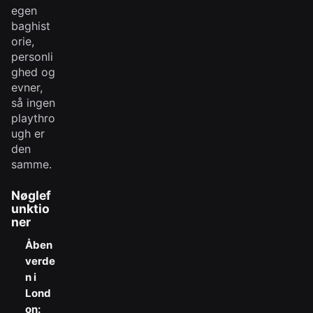
egen
baghist
orie,
personli
ghed og
evner,
så ingen
playthro
ugh er
den
samme.
Nøglef
unktio
ner
Åben
verde
n i
Lond
on: