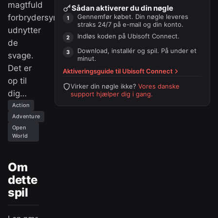
magtfuld
Sådan aktiverer du din nøgle
forbrydersyndikation
Gennemfør købet. Din nøgle leveres
straks 24/7 på e-mail og din konto.
udnytter
Indløs koden på
Ubisoft Connect
.
de
Download, installér og spil. På under et
svage.
minut.
Det er
Aktiveringsguide til
Ubisoft Connect
op til
Virker din nøgle ikke?
Vores danske
dig…
support hjælper dig i gang.
Action
Adventure
Open
World
Om
dette
spil