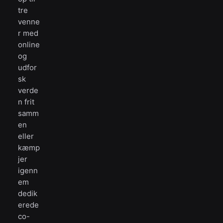
tre
venne
r med
online
og
udfor
sk
verde
n frit
samm
en
eller
kæmp
jer
igenn
em
dedik
erede
co-