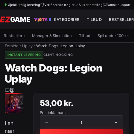
Øjeblikkelig levering
Verificerede nøgler
Sikker betaling
Dansk support
EZ
GAME
GTA 6
KATEGORIER
TILBUD
BESTSELLER
Bestsellere
Manager & Simulation
Tilbud
Spil under 100 kr.
Forside
Uplay
Watch Dogs: Legion Uplay
INSTANT LEVERING
CLINT HOCKING
Watch Dogs: Legion
Uplay
53,00 kr.
Pris inkl. moms
−
+
1
I en
nær