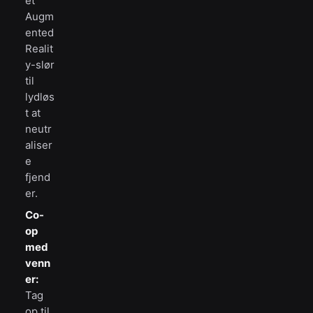
et
Augm
ented
Realit
y-slør
til
lydløs
t at
neutr
aliser
e
fjend
er.
Co-
op
med
venn
er:
Tag
op til