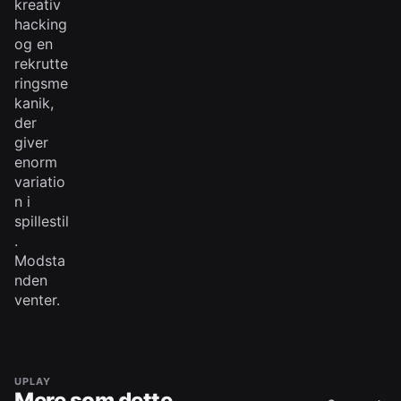
kreativ
hacking
og en
rekrutte
ringsme
kanik,
der
giver
enorm
variatio
n i
spillestil
.
Modsta
nden
venter.
UPLAY
Mere som dette