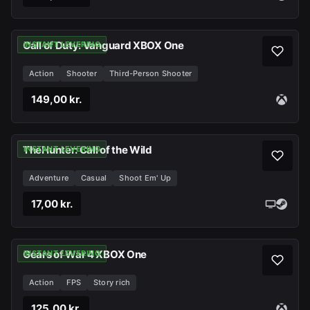
Call of Duty: Vanguard XBOX One
INSTANT LEVERING
Action
Shooter
Third-Person Shooter
149,00 kr.
TheHunter: Call of the Wild
INSTANT LEVERING
Adventure
Casual
Shoot Em' Up
17,00 kr.
Gears of War 4 XBOX One
INSTANT LEVERING
Action
FPS
Story rich
125,00 kr.