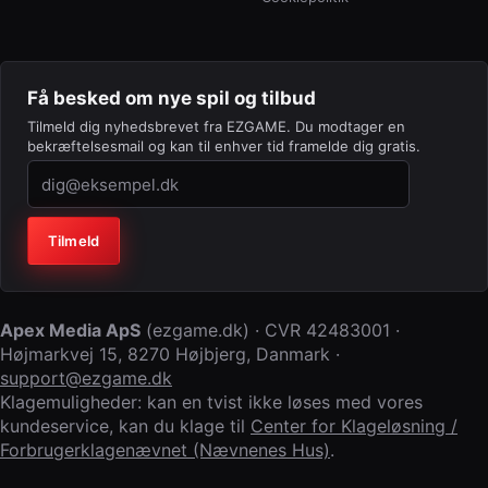
Få besked om nye spil og tilbud
Tilmeld dig nyhedsbrevet fra EZGAME. Du modtager en
bekræftelsesmail og kan til enhver tid framelde dig gratis.
Virksomhed (lad feltet stå tomt)
Tilmeld
Apex Media ApS
(
ezgame.dk
) · CVR
42483001
·
Højmarkvej 15
,
8270 Højbjerg
,
Danmark
·
support@ezgame.dk
Klagemuligheder: kan en tvist ikke løses med vores
kundeservice, kan du klage til
Center for Klageløsning /
Forbrugerklagenævnet (Nævnenes Hus)
.