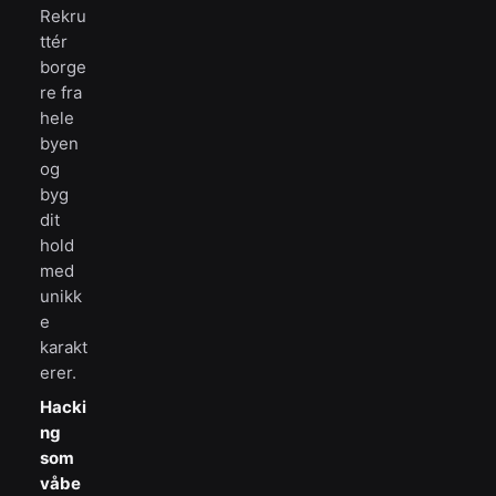
Rekru
ttér
borge
re fra
hele
byen
og
byg
dit
hold
med
unikk
e
karakt
erer.
Hacki
ng
som
våbe