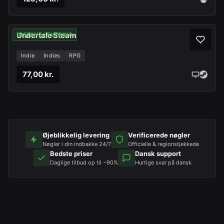
Undertale Steam
INSTANT LEVERING
Indie
Indies
RPG
77,00 kr.
Øjeblikkelig levering
Verificerede nøgler
Nøgler i din indbakke 24/7
Officielle & regionstjekkede
Bedste priser
Dansk support
Daglige tilbud op til −90%
Hurtige svar på dansk