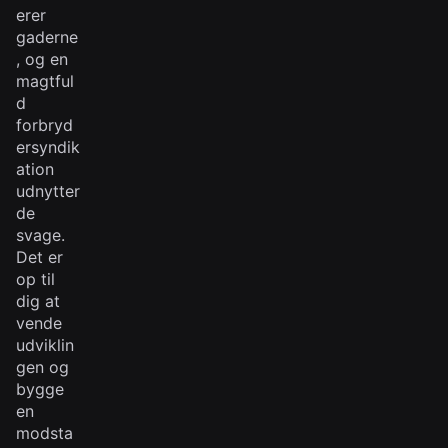
erer
gaderne
, og en
magtful
d
forbryd
ersyndik
ation
udnytter
de
svage.
Det er
op til
dig at
vende
udviklin
gen og
bygge
en
modsta