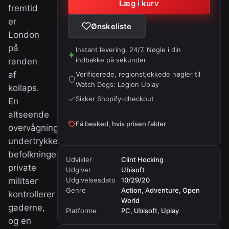
Læg i kurv
fremtid
er
Ønskeliste
London
på
Instant levering, 24/7. Nøgle i din
indbakke på sekunder
randen
af
Verificerede, regionstjekkede nøgler til
Watch Dogs: Legion Uplay
kollaps.
Sikker Shopify-checkout
En
altseende
Få besked, hvis prisen falder
overvågningsstat
undertrykker
befolkningen,
Udvikler
Clint Hocking
private
Udgiver
Ubisoft
militser
Udgivelsesdato
10/29/20
Genre
Action, Adventure, Open
kontrollerer
World
gaderne,
Platforme
PC, Ubisoft, Uplay
og en