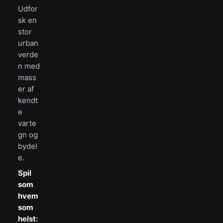
Udfor
sk en
stor
urban
verde
n med
mass
er af
kendt
e
varte
gn og
bydel
e.
Spil
som
hvem
som
helst: