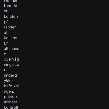
I en nær
fremtid
er
London
på
randen
af
kollaps.
En
altseend
e
overvåg
ningssta
t
undertr
ykker
befolkni
ngen,
private
militser
kontroll