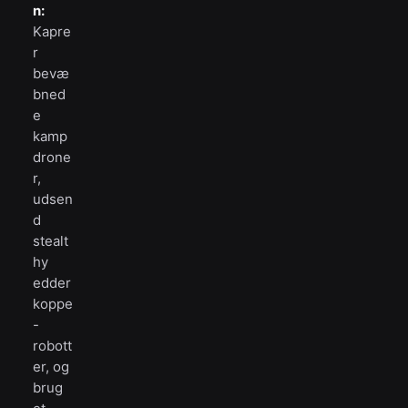
n:
Kapre
r
bevæ
bned
e
kamp
drone
r,
udsen
d
stealt
hy
edder
koppe
-
robott
er, og
brug