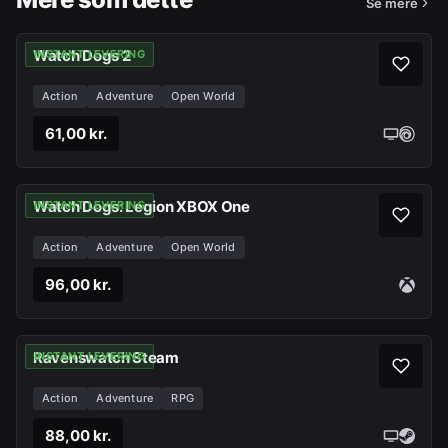
Se mere
Watch Dogs 2
INSTANT LEVERING
Action
Adventure
Open World
61,00 kr.
Watch Dogs: Legion XBOX One
INSTANT LEVERING
Action
Adventure
Open World
96,00 kr.
Ravenswatch Steam
INSTANT LEVERING
Action
Adventure
RPG
88,00 kr.