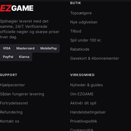
BUTIK
EZ
GAME
Topsælgere
Spilnøgler leveret med det
Nye udgivelser
samme, 24/7. Verificerede
Tilbud
officielle nøgler og skarpe priser
hver dag.
Spil under 100 kr.
VISA
Mastercard
MobilePay
Rabatkode
PayPal
Klarna
Gavekort & Abonnementer
SUPPORT
VIRKSOMHED
Hjælpecenter
Nyheder & guides
Sådan fungerer levering
Om EZGAME
Fortrydelsesret
Aktivér dit spil
Refundering
Handelsbetingelser
Kontakt os
Privatlivspolitik
Cookiepolitik