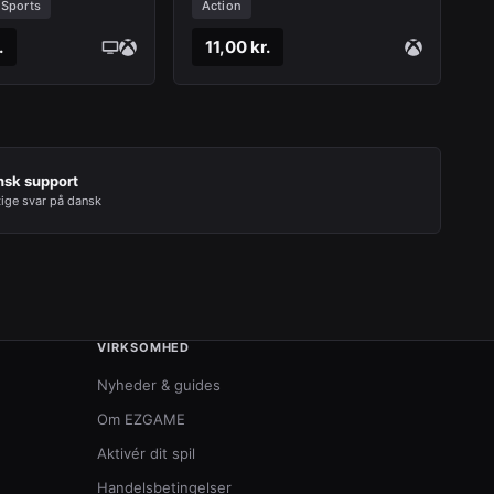
Series X|S
Sports
Action
.
11,00 kr.
nsk support
tige svar på dansk
VIRKSOMHED
Nyheder & guides
Om EZGAME
Aktivér dit spil
Handelsbetingelser