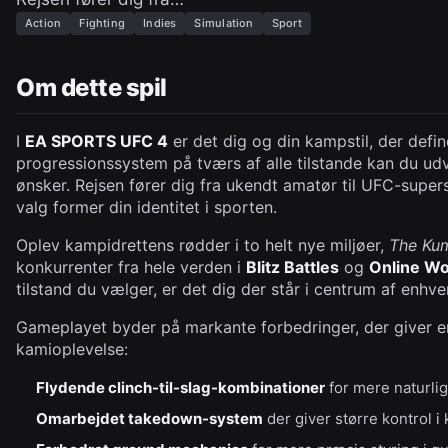
Action
Fighting
Indies
Simulation
Sport
Om dette spil
I
EA SPORTS UFC 4
er det dig og din kampstil, der def
progressionssystem på tværs af alle tilstande kan du udv
ønsker. Rejsen fører dig fra ukendt amatør til UFC-superst
valg former din identitet i sporten.
Oplev kampidrettens rødder i to helt nye miljøer,
The Kum
konkurrenter fra hele verden i
Blitz Battles
og
Online Wo
tilstand du vælger, er det dig der står i centrum af enhv
Gameplayet byder på markante forbedringer, der giver e
kamioplevelse:
Flydende clinch-til-slag-kombinationer
for mere naturli
Omarbejdet takedown-system
der giver større kontrol 