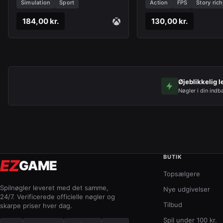
Simulation
Sport
Action
FPS
Story rich
184,00 kr.
130,00 kr.
Øjeblikkelig l
Nøgler i din indb
BUTIK
EZ
GAME
Topsælgere
Spilnøgler leveret med det samme,
Nye udgivelser
24/7. Verificerede officielle nøgler og
Tilbud
skarpe priser hver dag.
Spil under 100 kr.