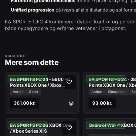
Forbedret ground mechanics
for mere præcis styring i 
Unified progression
på tværs af alle tilstande og spilform
EA SPORTS UFC 4 kombinerer dybde, kontrol og personlig
både nybegyndere og erfarne veteraner i octagonet.
XBOX ONE
Mere som dette
EA SPORTS FC 24 - 5900 FC
EA SPORTS FC 24 - 2
INSTANT LEVERING
INSTANT LEVERING
Points XBOX One / Xbox
Points XBOX One / Xb
Series X|S
Series X|S
Action
Sport
Action
Simulation
Sp
361,00 kr.
93,00 kr.
EA SPORTS FC 26 XBOX One
Gears of War 4 XBOX 
INSTANT LEVERING
INSTANT LEVERING
/ Xbox Series X|S