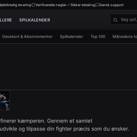
jeblikkelig levering
Verificerede nøgler
Sikker betaling
Dansk support
LLERE
SPILKALENDER
Søg spil, nø
Gavekort & Abonnementer
Spilkalender
Top 100
Månedens t
definerer kæmperen. Gennem et samlet
udvikle og tilpasse din fighter præcis som du ønsker.