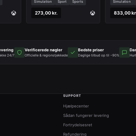
Series X|S
One / Xbox 
Simulation
Sport
Sports
Simulation
273,00 kr.
833,00 kr
evering
Verificerede nøgler
Bedste priser
Da
akke 24/7
Officielle & regionstjekkede
Daglige tilbud op til −90%
Hur
SUPPORT
Hjælpecenter
Sådan fungerer levering
Fortrydelsesret
Refundering