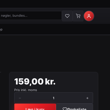
gler og bundles
op
159,00 kr.
Pris inkl. moms
−
+
1
Læg i kurv
Ønskeliste