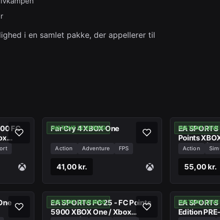
gulvkampen
er
hed i en samlet pakke, der appellerer til
800 FC
Far Cry 4 XBOX One
EA SPORTS 
INSTANT LEVERING
INSTANT LEVE
ox
Points XBOX
Series X|S
ort
Action
Adventure
FPS
Action
Sim
41,00 kr.
55,00 kr.
One
EA SPORTS FC 25 - FC Points
EA SPORTS 
INSTANT LEVERING
INSTANT LEVE
5900 XBOX One / Xbox
Edition PR