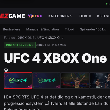
Ø
EZ
GAME
GTA 6
KATEGORIER
TILBUD
BESTSE
Bestsellere
Manager & Simulation
Tilbud
Spil under 100 kr.
Forside
XBOX ONE
UFC 4 XBOX One
INSTANT LEVERING
GHOST SHIP GAMES
UFC 4 XBOX One
I EA SPORTS UFC 4 er det dig og din kampstil, der 
progressionssystem på tværs af alle tilstande kan du 
Rejsen fører dig fra…