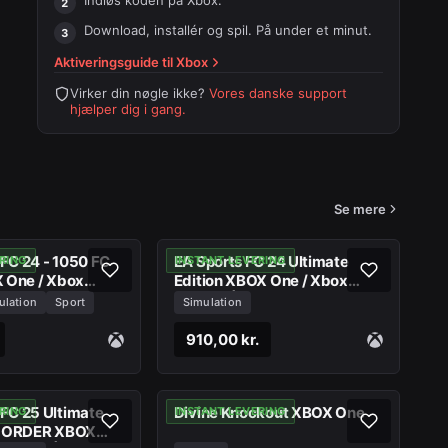
Indløs koden på
Xbox
.
Download, installér og spil. På under et minut.
Aktiveringsguide til
Xbox
Virker din nøgle ikke?
Vores danske support
hjælper dig i gang.
Se mere
FC 24 - 1050 FC
EA Sports FC 24 Ultimate
RING
INSTANT LEVERING
 One / Xbox
Edition XBOX One / Xbox
Series X|S CD
ulation
Sport
Simulation
910,00 kr.
FC 25 Ultimate
Divine Knockout XBOX One
RING
INSTANT LEVERING
E-ORDER XBOX