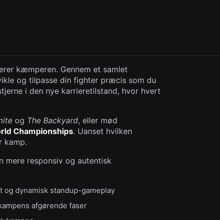
inerer kæmperen. Gennem et samlet
ikle og tilpasse din fighter præcis som du
jerne i den nye karrieretilstand, hvor hvert
ite
og
The Backyard
, eller mød
rld Championships
. Uanset hvilken
er kamp.
n mere responsiv og autentisk
gt og dynamisk standup-gameplay
i kampens afgørende faser