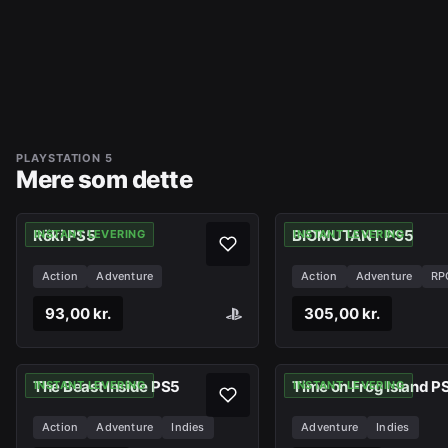
PLAYSTATION 5
Mere som dette
Röki PS5
BIOMUTANT PS5
INSTANT LEVERING
INSTANT LEVERING
Action
Adventure
Action
Adventure
RP
93,00 kr.
305,00 kr.
The Beast Inside PS5
Time on Frog Island P
INSTANT LEVERING
INSTANT LEVERING
Action
Adventure
Indies
Adventure
Indies