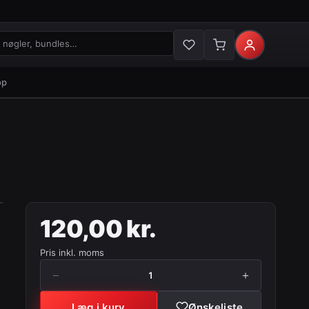
gler og bundles
op
120,00 kr.
Pris inkl. moms
−
+
1
…
Læg i kurv
Ønskeliste