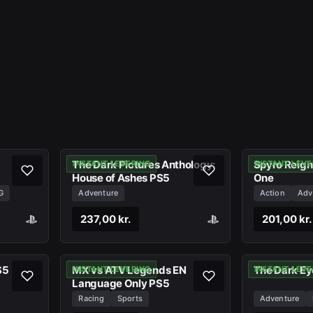
The Dark Pictures Anthology:
Spyro Reign
INSTANT LEVERING
INSTANT LEVE
House of Ashes PS5
One
G
Adventure
Action
Adv
237,00 kr.
201,00 kr.
S5
MX vs ATV Legends EN
The Dark E
INSTANT LEVERING
INSTANT LEVE
Language Only PS5
Racing
Sports
Adventure