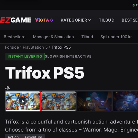
Ø
EZ
GAME
GTA 6
KATEGORIER
TILBUD
BESTSE
Bestsellere
Manager & Simulation
Tilbud
Spil under 100 kr.
Forside
PlayStation 5
Trifox PS5
INSTANT LEVERING
GLOWFISH INTERACTIVE
Trifox PS5
Trifox is a colourful and cartoonish action-adventure 
Choose from a trio of classes – Warrior, Mage, Engine
Action
Adventure