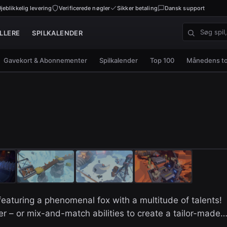
jeblikkelig levering
Verificerede nøgler
Sikker betaling
Dansk support
LLERE
SPILKALENDER
Søg spil, nø
Gavekort & Abonnementer
Spilkalender
Top 100
Månedens t
featuring a phenomenal fox with a multitude of talents!
er – or mix-and-match abilities to create a tailor-made