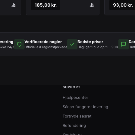
185,00 kr.
93,00 kr.
evering
Verificerede nøgler
Bedste priser
Da
akke 24/7
Officielle & regionstjekkede
Daglige tilbud op til −90%
Hur
SUPPORT
Hjælpecenter
Sådan fungerer levering
Fortrydelsesret
Refundering
Kontakt os