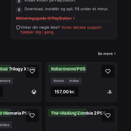
Indløs koden på
PlayStation
.
Download, installér og spil. På under et minut.
Aktiveringsguide til
PlayStation
Virker din nøgle ikke?
Vores danske support
hjælper dig i gang.
Se mere
ited Trilogy XBOX
Rollerdrome PS5
RING
INSTANT LEVERING
enture
Action
Indies
157,00 kr.
ye Memoria PS5
The Walking Zombie 2 PS5
RING
INSTANT LEVERING
Indies