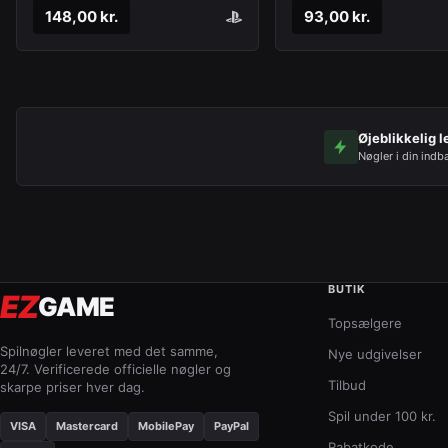
148,00 kr.
93,00 kr.
Øjeblikkelig l
Nøgler i din indb
BUTIK
EZ
GAME
Topsælgere
Spilnøgler leveret med det samme,
Nye udgivelser
24/7. Verificerede officielle nøgler og
Tilbud
skarpe priser hver dag.
Spil under 100 kr.
VISA
Mastercard
MobilePay
PayPal
Rabatkode