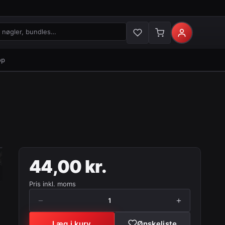
gler og bundles
op
44,00 kr.
Pris inkl. moms
−
+
1
Læg i kurv
Ønskeliste