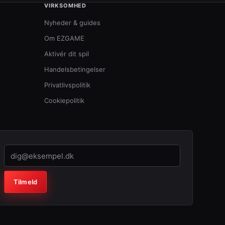
VIRKSOMHED
Nyheder & guides
Om EZGAME
Aktivér dit spil
Handelsbetingelser
Privatlivspolitik
Cookiepolitik
Virksomhed (lad feltet stå tomt)
Tilmeld