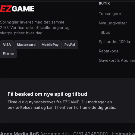
BUTIK
EZ
GAME
Topsælgere
Spilnøgler leveret med det samme,
Nye udgivelser
24/7. Verificerede officielle nøgler og
Tilbud
skarpe priser hver dag.
Spil under 100 kr.
VISA
Mastercard
MobilePay
PayPal
Rabatkode
Klarna
Gavekort & Abonn
Få besked om nye spil og tilbud
Tilmeld dig nyhedsbrevet fra EZGAME. Du modtager en
bekræftelsesmail og kan til enhver tid framelde dig gratis.
Apex Media ApS
(
ezgame.dk
) · CVR
42483001
·
Højmarkve