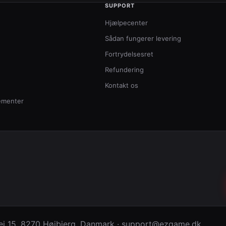
SUPPORT
Hjælpecenter
Sådan fungerer levering
Fortrydelsesret
Refundering
Kontakt os
ementer
j 15
,
8270 Højbjerg
,
Danmark
·
support@ezgame.dk