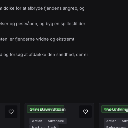
om dolke for at afbryde fjendens angreb, og
ser og pestvåben, og byg en spillestil der
en, er fjenderne vridne og ekstremt
d og forsøg at afdække den sandhed, der er
Grim Dawn Steam
The Unlivin
INSTANT LEVERING
INSTANT LEVE
Action
Adventure
Action
Adv
Hack and Slash
Early-access