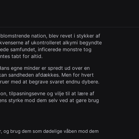
blomstrende nation, blev revet i stykker af
ekvenserne af ukontrolleret alkymi begyndte
psede samfundet, inficerede monstre tog
es tabt for altid.
Hans egne minder er spredt ud over en
 kan sandheden afdækkes. Men for hvert
ruer med at begrave svaret endnu dybere.
, tilpasningsevne og vilje til at lære af
dens styrke mod dem selv ved at gøre brug
er, og brug dem som dødelige våben mod dem