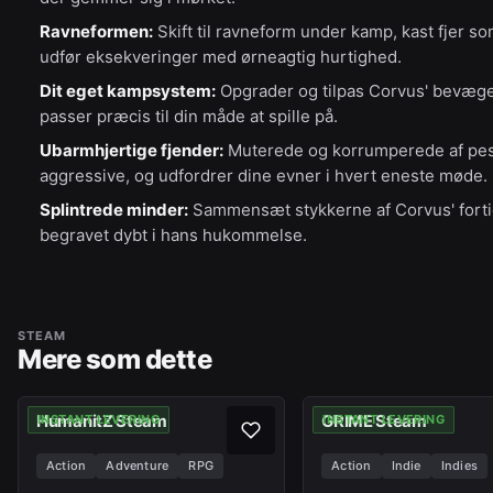
Ravneformen:
Skift til ravneform under kamp, kast fjer s
udfør eksekveringer med ørneagtig hurtighed.
Dit eget kampsystem:
Opgrader og tilpas Corvus' bevægel
passer præcis til din måde at spille på.
Ubarmhjertige fjender:
Muterede og korrumperede af pest
aggressive, og udfordrer dine evner i hvert eneste møde.
Splintrede minder:
Sammensæt stykkerne af Corvus' forti
begravet dybt i hans hukommelse.
STEAM
Mere som dette
HumanitZ Steam
GRIME Steam
INSTANT LEVERING
INSTANT LEVERING
Action
Adventure
RPG
Action
Indie
Indies