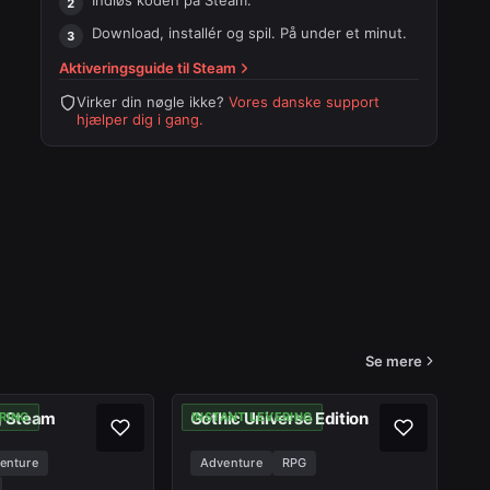
Indløs koden på
Steam
.
Download, installér og spil. På under et minut.
Aktiveringsguide til
Steam
Virker din nøgle ikke?
Vores danske support
hjælper dig i gang.
Se mere
g Steam
Gothic Universe Edition
RING
INSTANT LEVERING
enture
Adventure
RPG