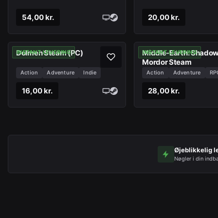
54,00 kr.
20,00 kr.
Dolmen Steam (PC)
Middle-Earth: Shadow
INSTANT LEVERING
INSTANT LEVERING
Mordor Steam
Action
Adventure
Indie
Action
Adventure
RP
16,00 kr.
28,00 kr.
Øjeblikkelig l
Nøgler i din indb