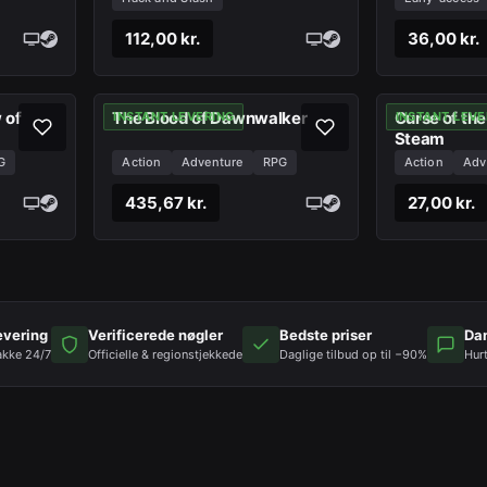
112,00 kr.
36,00 kr.
 of
The Blood of Dawnwalker
Curse of th
INSTANT LEVERING
INSTANT LEVE
Steam
G
Action
Adventure
RPG
Action
Adv
435,67 kr.
27,00 kr.
evering
Verificerede nøgler
Bedste priser
Da
akke 24/7
Officielle & regionstjekkede
Daglige tilbud op til −90%
Hur