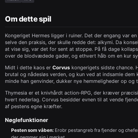
Om dette spil
Kongeriget Hermes ligger i ruiner. Det der engang var en 
selve den praksis, der skulle redde det: alkymi. Da kons
at vise sig, var det for sent at stoppe. På få dage kolla
over de blodvædede gader, og ethvert håb om en kur synt
Midt i dette kaos er
Corvus
kongerigets sidste chance. 
brutal og nådesløs verden, og kun ved at indsamle dem
minde han genvinder, dukker nye hemmeligheder op og t
Thymesia er et knivhårdt action-RPG, der kræver præcision
hvert nederlag. Corvus besidder evnen til at vende fjen
af pestens egne kræfter.
Nøglefunktioner
Pesten som våben:
Erobr pestangreb fra fjender og chef
der gemmer sig i mørket.