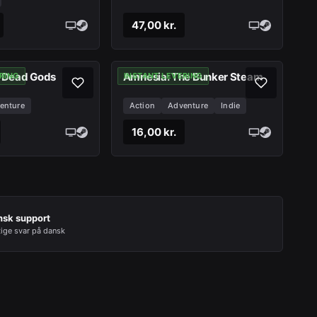
47,00 kr.
e Dead Gods
Amnesia: The Bunker Steam
RING
INSTANT LEVERING
enture
Action
Adventure
Indie
16,00 kr.
nsk support
tige svar på dansk