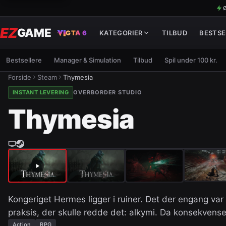
Ø
EZ
GAME
GTA 6
KATEGORIER
TILBUD
BESTSE
Bestsellere
Manager & Simulation
Tilbud
Spil under 100 kr.
Forside
Steam
Thymesia
INSTANT LEVERING
OVERBORDER STUDIO
Thymesia
Kongeriget Hermes ligger i ruiner. Det der engang var 
praksis, der skulle redde det: alkymi. Da konsekvense
Action
RPG