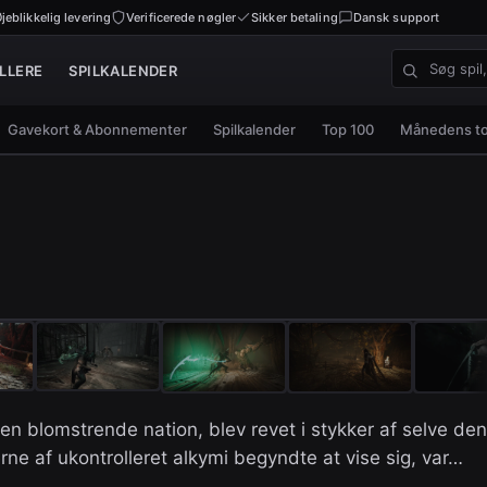
jeblikkelig levering
Verificerede nøgler
Sikker betaling
Dansk support
LLERE
SPILKALENDER
Søg spil, nø
Gavekort & Abonnementer
Spilkalender
Top 100
Månedens t
en blomstrende nation, blev revet i stykker af selve den
rne af ukontrolleret alkymi begyndte at vise sig, var…