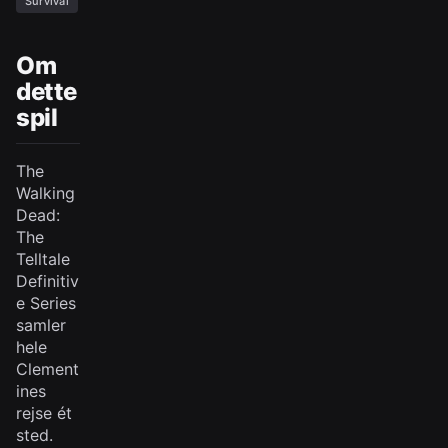
Survival
Om
dette
spil
The
Walking
Dead:
The
Telltale
Definitiv
e Series
samler
hele
Clement
ines
rejse ét
sted.