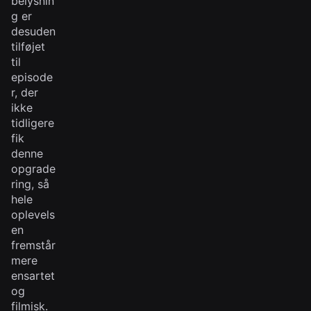
belysnin
g er
desuden
tilføjet
til
episode
r, der
ikke
tidligere
fik
denne
opgrade
ring, så
hele
oplevels
en
fremstår
mere
ensartet
og
filmisk.