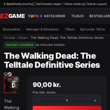
Øjeblikkelig levering
Verificerede nøgler
Sikker betaling
Dansk support
EZ
GAME
GTA 6
KATEGORIER
TILBUD
BESTSELLER
Bestsellere
Manager & Simulation
Tilbud
Spil under 100 kr.
Forside
Steam
The Walking Dead: The Telltale Definitive Series
INSTANT LEVERING
SKYBOUND GAMES
The Walking Dead: The
Telltale Definitive Series
90,00 kr.
Pris inkl. moms
−
+
1
The
Walking