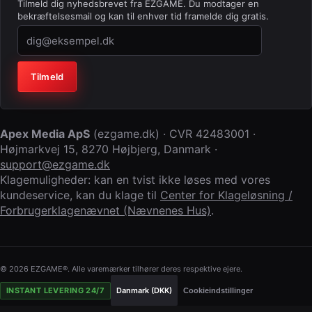
Tilmeld dig nyhedsbrevet fra EZGAME. Du modtager en
bekræftelsesmail og kan til enhver tid framelde dig gratis.
Virksomhed (lad feltet stå tomt)
Tilmeld
Apex Media ApS
(
ezgame.dk
) · CVR
42483001
·
Højmarkvej 15
,
8270 Højbjerg
,
Danmark
·
support@ezgame.dk
Klagemuligheder: kan en tvist ikke løses med vores
kundeservice, kan du klage til
Center for Klageløsning /
Forbrugerklagenævnet (Nævnenes Hus)
.
© 2026 EZGAME®. Alle varemærker tilhører deres respektive ejere.
INSTANT LEVERING 24/7
Danmark (DKK)
Cookieindstillinger