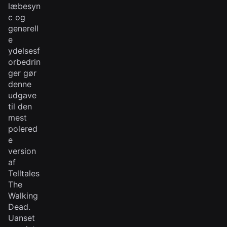
læbesyn
c og
generell
e
ydelsesf
orbedrin
ger gør
denne
udgave
til den
mest
polered
e
version
af
Telltales
The
Walking
Dead.
Uanset