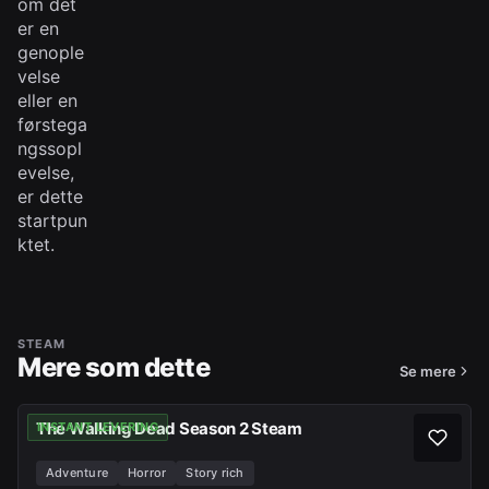
om det
er en
genople
velse
eller en
førstega
ngssopl
evelse,
er dette
startpun
ktet.
STEAM
Mere som dette
Se mere
The Walking Dead Season 2 Steam
INSTANT LEVERING
Adventure
Horror
Story rich