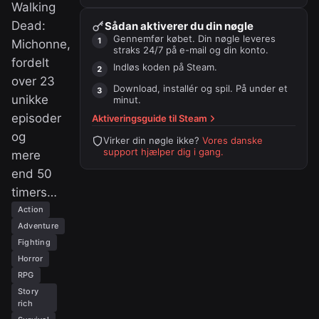
Walking
Dead:
Sådan aktiverer du din nøgle
Gennemfør købet. Din nøgle leveres
Michonne,
straks 24/7 på e-mail og din konto.
fordelt
Indløs koden på
Steam
.
over 23
Download, installér og spil. På under et
unikke
minut.
episoder
Aktiveringsguide til
Steam
og
Virker din nøgle ikke?
Vores danske
support hjælper dig i gang.
mere
end 50
timers…
Action
Adventure
Fighting
Horror
RPG
Story
rich