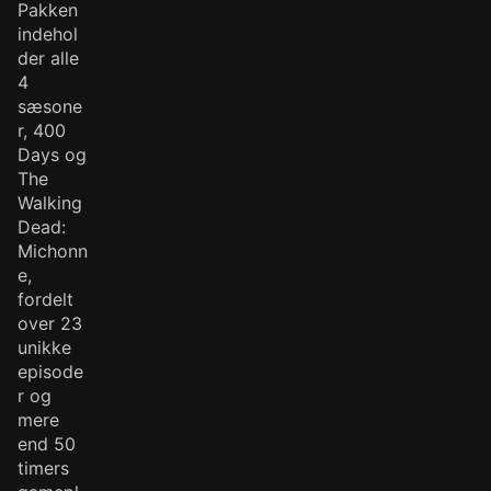
Pakken
indehol
der alle
4
sæsone
r, 400
Days og
The
Walking
Dead:
Michonn
e,
fordelt
over 23
unikke
episode
r og
mere
end 50
timers