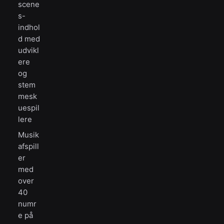
scene
s-
indhol
d med
udvikl
ere
og
stem
mesk
uespil
lere
Musik
afspill
er
med
over
40
numr
e på