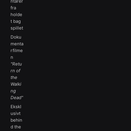
ntarer
fra
holde
t bag
spillet
Doku
menta
rfilme
n
"Retu
rn of
the
Walki
ng
Dead"
Ekskl
usivt
behin
d the