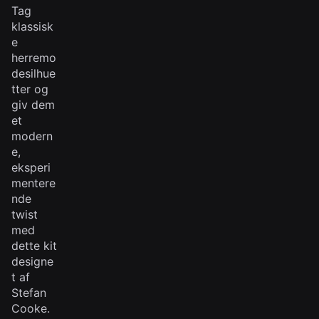
Tag
klassisk
e
herremo
desilhue
tter og
giv dem
et
modern
e,
eksperi
mentere
nde
twist
med
dette kit
designe
t af
Stefan
Cooke.