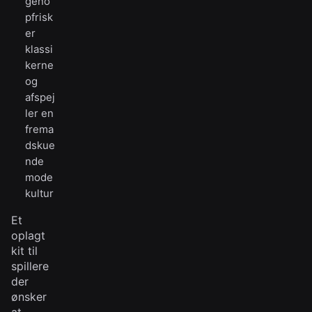
geno
pfrisk
er
klassi
kerne
og
afspej
ler en
frema
dskue
nde
mode
kultur
Et
oplagt
kit til
spillere
der
ønsker