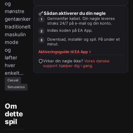
og
mønstre
Sådan aktiverer du din nøgle
gentænker
Gennemfør købet. Din nøgle leveres
straks 24/7 på e-mail og din konto.
traditionelt
Indløs koden på
EA App
.
maskulin
Download, installér og spil. På under et
mode
minut.
og
Aktiveringsguide til
EA App
løfter
Virker din nøgle ikke?
Vores danske
hver
support hjælper dig i gang.
enkelt…
Casual
Simulation
Om
dette
spil