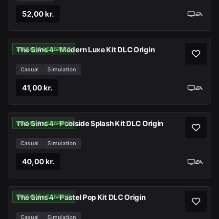
52,00 kr.
The Sims 4 - Modern Luxe Kit DLC Origin
INSTANT LEVERING
Casual
Simulation
41,00 kr.
The Sims 4 - Poolside Splash Kit DLC Origin
INSTANT LEVERING
Casual
Simulation
40,00 kr.
The Sims 4 - Pastel Pop Kit DLC Origin
INSTANT LEVERING
Casual
Simulation