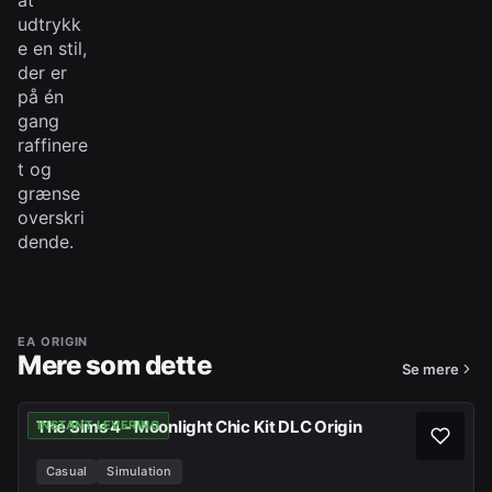
at
udtrykk
e en stil,
der er
på én
gang
raffinere
t og
grænse
overskri
dende.
EA ORIGIN
Mere som dette
Se mere
The Sims 4 - Moonlight Chic Kit DLC Origin
INSTANT LEVERING
Casual
Simulation