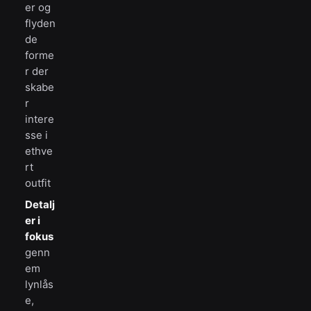
er og
flyden
de
forme
r der
skabe
r
intere
sse i
ethve
rt
outfit
Detalj
er i
fokus
genn
em
lynlås
e,