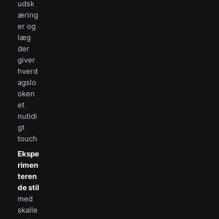
udsk
æring
er og
læg
der
giver
hverd
agslo
oken
et
nutidi
gt
touch
Ekspe
rimen
teren
de stil
med
skalle