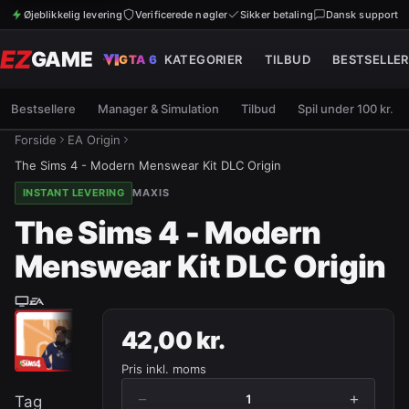
Øjeblikkelig levering
Verificerede nøgler
Sikker betaling
Dansk support
EZ
GAME
GTA 6
KATEGORIER
TILBUD
BESTSELLER
Bestsellere
Manager & Simulation
Tilbud
Spil under 100 kr.
Forside
EA Origin
The Sims 4 - Modern Menswear Kit DLC Origin
INSTANT LEVERING
MAXIS
The Sims 4 - Modern
Menswear Kit DLC Origin
42,00 kr.
Pris inkl. moms
−
+
1
Tag