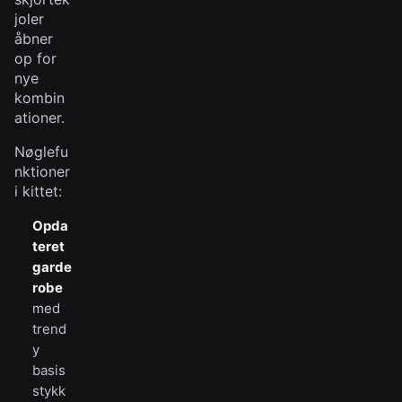
joler
åbner
op for
nye
kombin
ationer.
Nøglefu
nktioner
i kittet:
Opda
teret
garde
robe
med
trend
y
basis
stykk