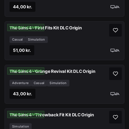
44,00 kr.
The Sims 4 - First Fits Kit DLC Origin
INSTANT LEVERING
Casual
Simulation
51,00 kr.
The Sims 4 - Grunge Revival Kit DLC Origin
INSTANT LEVERING
Adventure
Casual
Simulation
43,00 kr.
The Sims 4 - Throwback Fit Kit DLC Origin
INSTANT LEVERING
Simulation