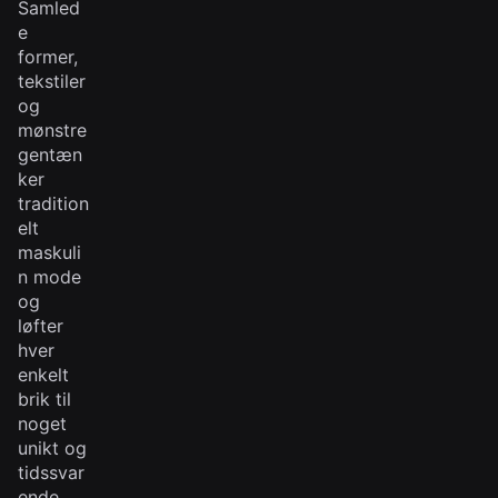
Samled
e
former,
tekstiler
og
mønstre
gentæn
ker
tradition
elt
maskuli
n mode
og
løfter
hver
enkelt
brik til
noget
unikt og
tidssvar
ende.