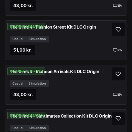
43,00 kr.
The Sims 4 - Fashion Street Kit DLC Origin
INSTANT LEVERING
Casual
Simulation
51,00 kr.
The Sims 4 - Incheon Arrivals Kit DLC Origin
INSTANT LEVERING
Casual
Simulation
43,00 kr.
The Sims 4 - Simtimates Collection Kit DLC Origin
INSTANT LEVERING
Casual
Simulation