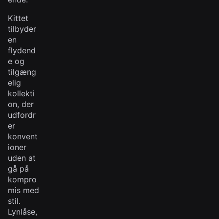
Kittet
tilbyder
en
flydend
e og
tilgæng
elig
kollekti
on, der
udfordr
er
konvent
ioner
uden at
gå på
kompro
mis med
stil.
Lynlåse,