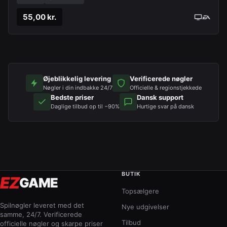
55,00 kr.
Øjeblikkelig levering
Verificerede nøgler
Nøgler i din indbakke 24/7
Officielle & regionstjekkede
Bedste priser
Dansk support
Daglige tilbud op til −90%
Hurtige svar på dansk
BUTIK
EZ
GAME
Topsælgere
Spilnøgler leveret med det
Nye udgivelser
samme, 24/7. Verificerede
Tilbud
officielle nøgler og skarpe priser