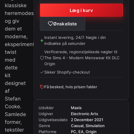
klassiske
Læg i kurv
herremodesilhuetter
og giv
Ønskeliste
dem et
moderne,
Instant levering, 24/7. Nøgle i din
indbakke på sekunder
eksperimenterende
twist
Verificerede, regionstjekkede nøgler til
The Sims 4 - Modern Menswear Kit DLC
med
Origin
dette
Sikker Shopify-checkout
kit
designet
Få besked, hvis prisen falder
af
Stefan
Cooke.
Udvikler
Maxis
Samlede
Udgiver
Electronic Arts
Udgivelsesdato
2 December 2021
former,
Genre
Casual, Simulation
tekstiler
Platforme
PC, EA, Origin