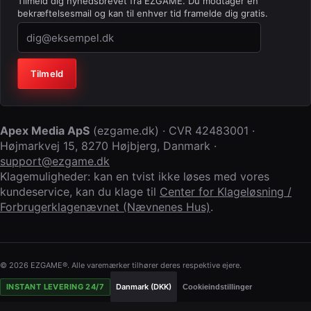
Tilmeld dig nyhedsbrevet fra EZGAME. Du modtager en
bekræftelsesmail og kan til enhver tid framelde dig gratis.
Virksomhed (lad feltet stå tomt)
Tilmeld
Apex Media ApS
(
ezgame.dk
) · CVR
42483001
·
Højmarkvej 15
,
8270 Højbjerg
,
Danmark
·
support@ezgame.dk
Klagemuligheder: kan en tvist ikke løses med vores
kundeservice, kan du klage til
Center for Klageløsning /
Forbrugerklagenævnet (Nævnenes Hus)
.
© 2026 EZGAME®. Alle varemærker tilhører deres respektive ejere.
INSTANT LEVERING 24/7
Danmark (DKK)
Cookieindstillinger