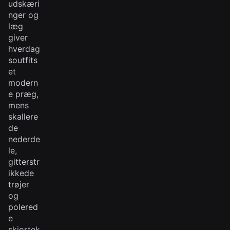
udskæri
nger og
læg
giver
hverdag
soutfits
et
modern
e præg,
mens
skallere
de
nederde
le,
gitterstr
ikkede
trøjer
og
polered
e
skjortek