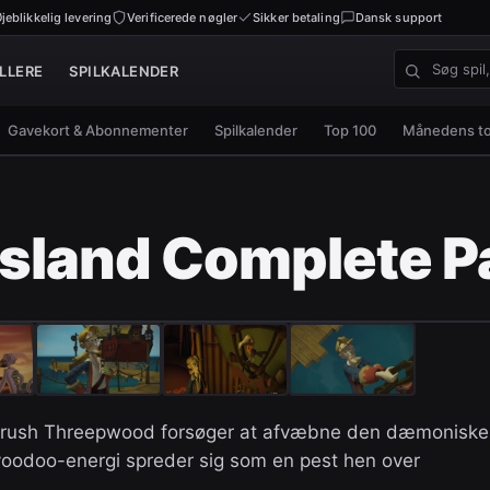
jeblikkelig levering
Verificerede nøgler
Sikker betaling
Dansk support
LLERE
SPILKALENDER
Søg spil, nø
Gavekort & Abonnementer
Spilkalender
Top 100
Månedens t
Island Complete 
ybrush Threepwood forsøger at afvæbne den dæmoniske
f voodoo-energi spreder sig som en pest hen over