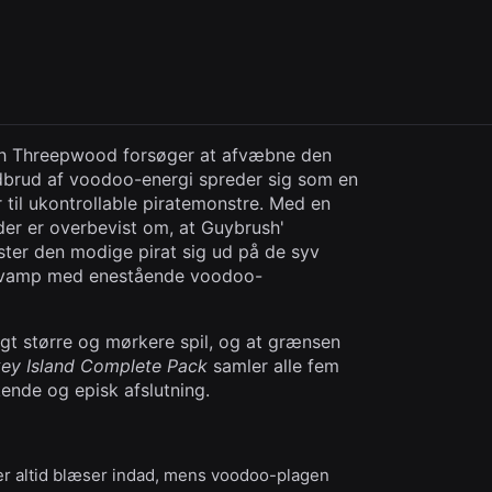
ush Threepwood forsøger at afvæbne den
udbrud af voodoo-energi spreder sig som en
 til ukontrollable piratemonstre. Med en
 der er overbevist om, at Guybrush'
ster den modige pirat sig ud på de syv
avsvamp med enestående voodoo-
ngt større og mørkere spil, og at grænsen
key Island Complete Pack
samler alle fem
skende og episk afslutning.
er altid blæser indad, mens voodoo-plagen