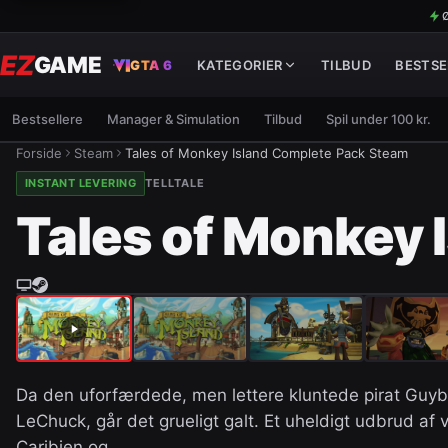
Ø
EZ
GAME
GTA 6
KATEGORIER
TILBUD
BESTSE
Bestsellere
Manager & Simulation
Tilbud
Spil under 100 kr.
Forside
Steam
Tales of Monkey Island Complete Pack Steam
INSTANT LEVERING
TELLTALE
Tales of Monkey 
Da den uforfærdede, men lettere kluntede pirat Gu
LeChuck, går det grueligt galt. Et uheldigt udbrud a
Caribien og…