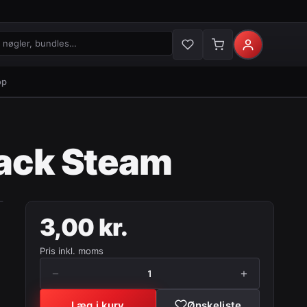
gler og bundles
op
Pack Steam
3,00 kr.
Pris inkl. moms
−
+
1
Læg i kurv
Ønskeliste