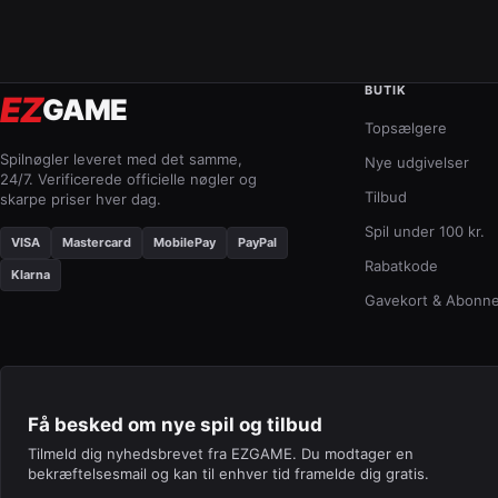
BUTIK
EZ
GAME
Topsælgere
Spilnøgler leveret med det samme,
Nye udgivelser
24/7. Verificerede officielle nøgler og
Tilbud
skarpe priser hver dag.
Spil under 100 kr.
VISA
Mastercard
MobilePay
PayPal
Rabatkode
Klarna
Gavekort & Abonn
Få besked om nye spil og tilbud
Tilmeld dig nyhedsbrevet fra EZGAME. Du modtager en
bekræftelsesmail og kan til enhver tid framelde dig gratis.