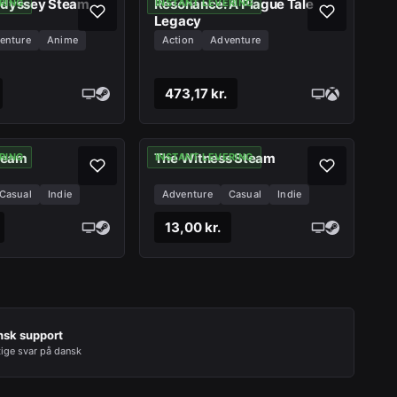
Odyssey Steam
Resonance: A Plague Tale
RING
INSTANT LEVERING
Legacy
enture
Anime
Action
Adventure
473,17 kr.
team
The Witness Steam
RING
INSTANT LEVERING
Casual
Indie
Adventure
Casual
Indie
13,00 kr.
nsk support
tige svar på dansk