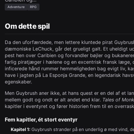
Adventure
RPG
Om dette spil
Da den uforfærdede, men lettere kluntede pirat Guybr
dæmoniske LeChuck, går det grueligt galt. Et uheldigt 
pest hen over Caribien og forvandler bøjler og bukanerer
farlig piratjæger i hælene og en excentrisk fransk læge,
inficerede hånd rummer hemmeligheden bag evigt liv, ka
have i jagten på La Esponja Grande, en legendarisk h
egenskaber.
Men Guybrush aner ikke, at hans quest er en del af et la
mellem godt og ondt er alt andet end klar.
Tales of Mon
kapitler i eventyret og fører historien frem til en overra
Fem kapitler, ét stort eventyr
Kapitel 1:
Guybrush strander på en underlig ø med vind, d