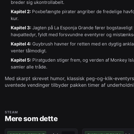
breder sig ukontrollabelt.
Kapitel 2:
Poxbefængte pirater angriber de fredelige havfo
kur.
Kapitel 3:
Jagten på La Esponja Grande fører bogstavelig
havpattedyr, fyldt med forsvundne eventyrer og mistænks
Kapitel 4:
Guybrush havner for retten med en dygtig ankla
venter tålmodigt.
Kapitel 5:
Piratguden stiger frem, og verden af Monkey Isla
samler alle tråde.
Med skarpt skrevet humor, klassisk peg-og-klik-eventyrsp
uventede vendinger tilbyder pakken timer af underholdnin
STEAM
Mere som dette