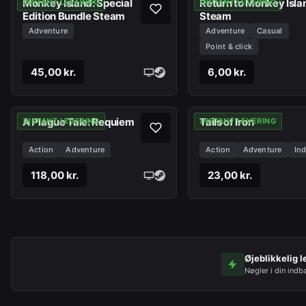
Monkey Island: Special
Return to Monkey Isla
INSTANT LEVERING
INSTANT LEVERING
Edition Bundle Steam
Steam
Adventure
Adventure
Casual
Point & click
45,00 kr.
6,00 kr.
A Plague Tale: Requiem
Tails of Iron
INSTANT LEVERING
INSTANT LEVERING
Action
Adventure
Action
Adventure
Ind
118,00 kr.
23,00 kr.
Øjeblikkelig l
Nøgler i din indb