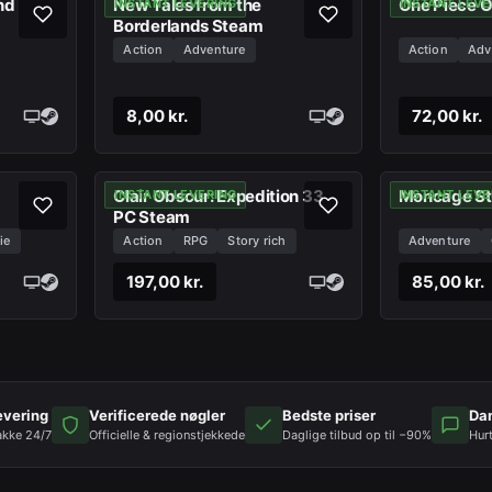
nd
New Tales from the
One Piece 
INSTANT LEVERING
INSTANT LEVE
Borderlands Steam
Action
Adventure
Action
Adv
8,00 kr.
72,00 kr.
Clair Obscur: Expedition 33
Moncage S
INSTANT LEVERING
INSTANT LEVE
PC Steam
ie
Action
RPG
Story rich
Adventure
197,00 kr.
85,00 kr.
evering
Verificerede nøgler
Bedste priser
Da
akke 24/7
Officielle & regionstjekkede
Daglige tilbud op til −90%
Hur