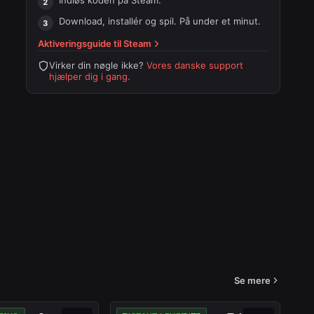
Indløs koden på
Steam
.
Download, installér og spil. På under et minut.
Aktiveringsguide til
Steam
Virker din nøgle ikke?
Vores danske support
hjælper dig i gang.
Se mere