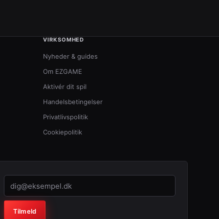
VIRKSOMHED
Nyheder & guides
Om EZGAME
Aktivér dit spil
Handelsbetingelser
Privatlivspolitik
Cookiepolitik
Virksomhed (lad feltet stå tomt)
Tilmeld