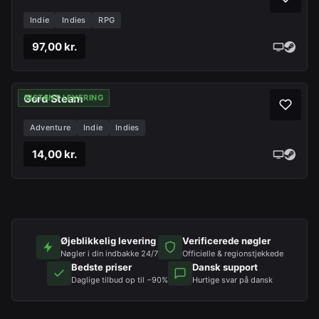
Indie
Indies
RPG
97,00 kr.
Gord Steam
INSTANT LEVERING
Adventure
Indie
Indies
14,00 kr.
Øjeblikkelig levering
Verificerede nøgler
Nøgler i din indbakke 24/7
Officielle & regionstjekkede
Bedste priser
Dansk support
Daglige tilbud op til −90%
Hurtige svar på dansk