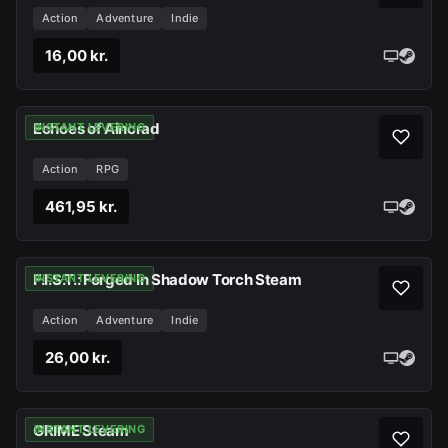
Action
Adventure
Indie
16,00 kr.
Echoes of Aincrad
INSTANT LEVERING
Action
RPG
461,95 kr.
F.I.S.T.: Forged In Shadow Torch Steam
INSTANT LEVERING
Action
Adventure
Indie
26,00 kr.
GRIME Steam
INSTANT LEVERING