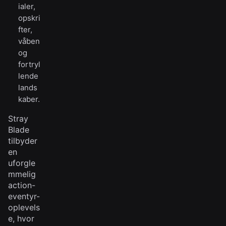
ialer,
opskri
fter,
våben
og
fortryl
lende
lands
kaber.
Stray
Blade
tilbyder
en
uforgle
mmelig
action-
eventyr-
oplevels
e, hvor