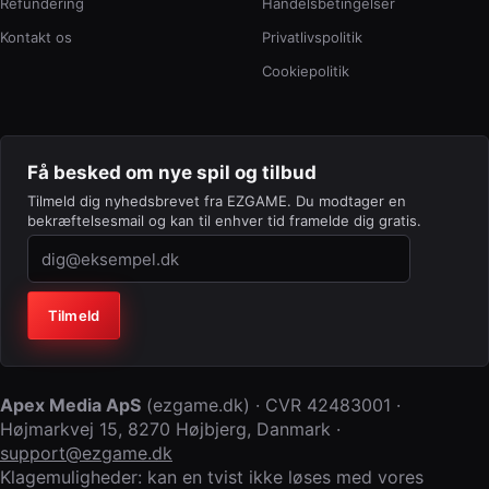
Refundering
Handelsbetingelser
Kontakt os
Privatlivspolitik
Cookiepolitik
Få besked om nye spil og tilbud
Tilmeld dig nyhedsbrevet fra EZGAME. Du modtager en
bekræftelsesmail og kan til enhver tid framelde dig gratis.
Virksomhed (lad feltet stå tomt)
Tilmeld
Apex Media ApS
(
ezgame.dk
) · CVR
42483001
·
Højmarkvej 15
,
8270 Højbjerg
,
Danmark
·
support@ezgame.dk
Klagemuligheder: kan en tvist ikke løses med vores