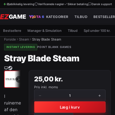
Øjeblikkelig levering
Verificerede nøgler
Sikker betaling
Dansk support
EZ
GAME
GTA 6
KATEGORIER
TILBUD
BESTSELLER
Bestsellere
Manager & Simulation
Tilbud
Spil under 100 kr.
Forside
Steam
Stray Blade Steam
INSTANT LEVERING
POINT BLANK GAMES
Stray Blade Steam
25,00 kr.
Pris inkl. moms
−
+
1
I
ruinerne
Læg i kurv
af den