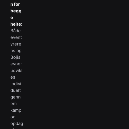
n for
begg
e
helte:
Både
event
yrere
ns og
Bojis
evner
udvikl
es
indivi
duelt
genn
em
kamp
og
opdag