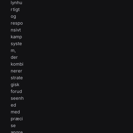
lynhu
rtigt
og
respo
nsivt
kamp
syste
m,
der
kombi
nerer
strate
gisk
forud
seenh
ed
med
præci
se
angre