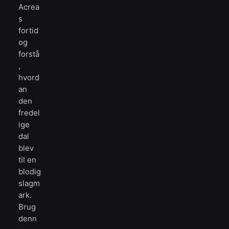
Acrea
s
fortid
og
forstå
,
hvord
an
den
fredel
ige
dal
blev
til en
blodig
slagm
ark.
Brug
denn