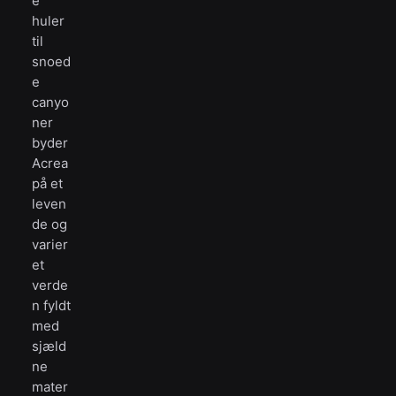
e
huler
til
snoed
e
canyo
ner
byder
Acrea
på et
leven
de og
varier
et
verde
n fyldt
med
sjæld
ne
mater