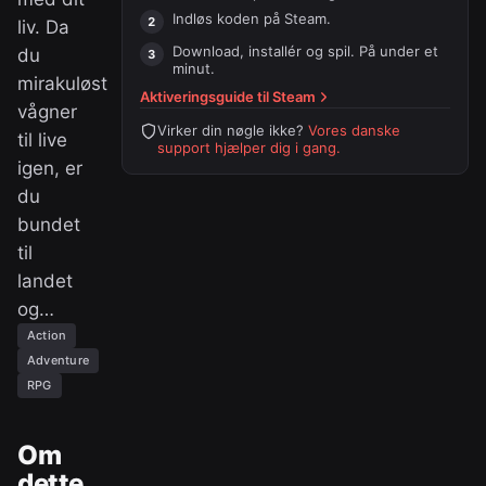
Indløs koden på
Steam
.
liv. Da
Download, installér og spil. På under et
du
minut.
mirakuløst
Aktiveringsguide til
Steam
vågner
Virker din nøgle ikke?
Vores danske
til live
support hjælper dig i gang.
igen, er
du
bundet
til
landet
og…
Action
Adventure
RPG
Om
dette