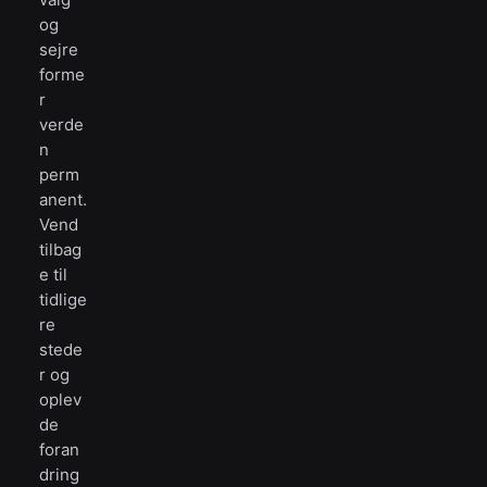
og
sejre
forme
r
verde
n
perm
anent.
Vend
tilbag
e til
tidlige
re
stede
r og
oplev
de
foran
dring