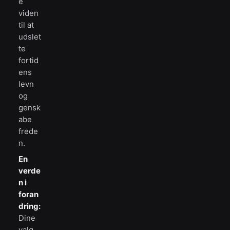
e
viden
til at
udslet
te
fortid
ens
levn
og
gensk
abe
frede
n.
En
verde
n i
foran
dring:
Dine
valg