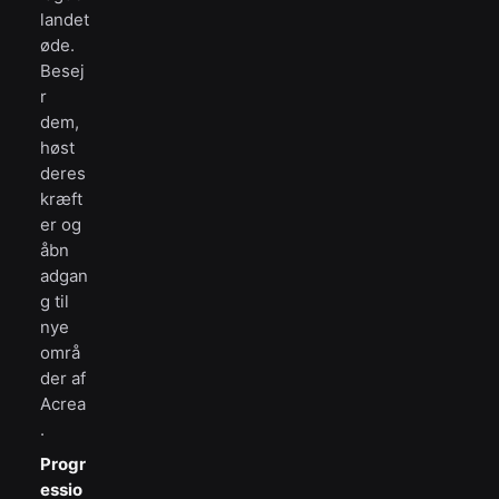
landet
øde.
Besej
r
dem,
høst
deres
kræft
er og
åbn
adgan
g til
nye
områ
der af
Acrea
.
Progr
essio