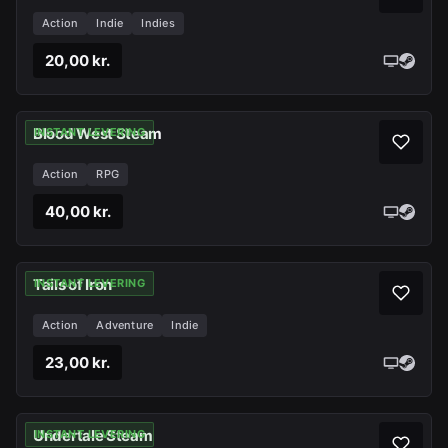
Action
Indie
Indies
20,00 kr.
Blood West Steam
INSTANT LEVERING
Action
RPG
40,00 kr.
Tails of Iron
INSTANT LEVERING
Action
Adventure
Indie
23,00 kr.
Undertale Steam
INSTANT LEVERING