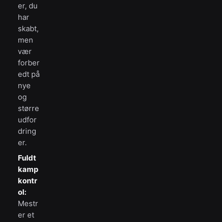
er, du
har
skabt,
men
vær
forber
edt på
nye
og
større
udfor
dring
er.
Fuldt
kamp
kontr
ol:
Mestr
er et