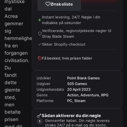
mystiske
Ønskeliste
dal
Acrea
Instant levering, 24/7. Nøgle i din
indbakke på sekunder
gemmer
sig
Verificerede, regionstjekkede nøgler til
Stray Blade Steam
hemmeligheder
Sikker Shopify-checkout
fra en
forgangen
Få besked, hvis prisen falder
civilisation.
Du
fandt
Udvikler
Point Blank Games
dette
Udgiver
505 Games
glemte
Udgivelsesdato
20 April 2023
Genre
Action, Adventure, RPG
sted,
Platforme
PC, Steam
men
betalte
Sådan aktiverer du din nøgle
prisen
Gennemfør købet. Din nøgle leveres
straks 24/7 på e-mail og din konto.
med dit