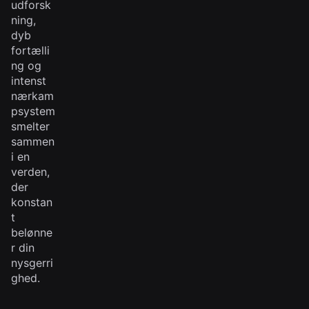
udforsk
ning,
dyb
fortælli
ng og
intenst
nærkam
psystem
smelter
sammen
i en
verden,
der
konstan
t
belønne
r din
nysgerri
ghed.