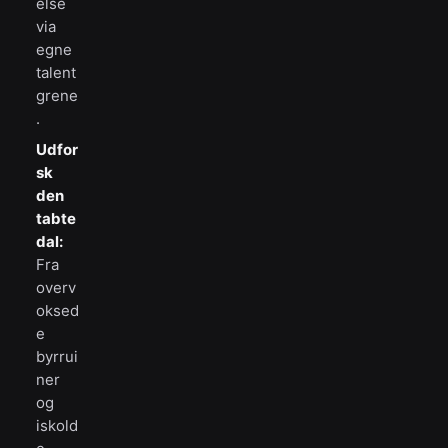
else
via
egne
talent
grene
.
Udfor
sk
den
tabte
dal:
Fra
overv
oksed
e
byrrui
ner
og
iskold