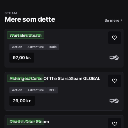
STEAM
Mere som dette
Se mere
Wartales Steam
INSTANT LEVERING
Action
Adventure
Indie
97,00 kr.
Asterigos: Curse Of The Stars Steam GLOBAL
INSTANT LEVERING
Action
Adventure
RPG
26,00 kr.
Death's Door Steam
INSTANT LEVERING