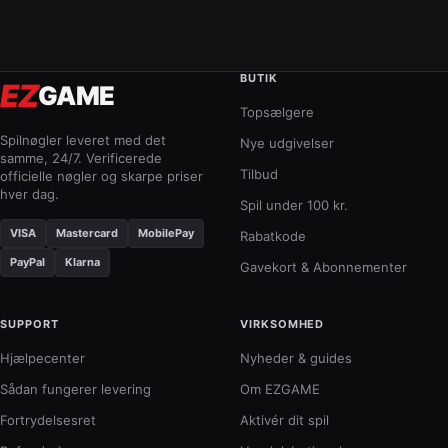
BUTIK
EZ
GAME
Topsælgere
Spilnøgler leveret med det
Nye udgivelser
samme, 24/7. Verificerede
Tilbud
officielle nøgler og skarpe priser
hver dag.
Spil under 100 kr.
VISA
Mastercard
MobilePay
Rabatkode
PayPal
Klarna
Gavekort & Abonnementer
SUPPORT
VIRKSOMHED
Hjælpecenter
Nyheder & guides
Sådan fungerer levering
Om EZGAME
Fortrydelsesret
Aktivér dit spil