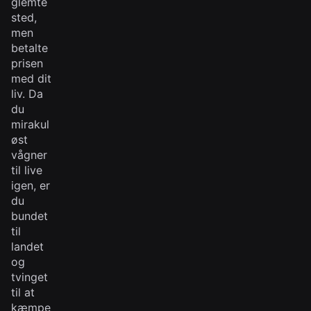
glemte
sted,
men
betalte
prisen
med dit
liv. Da
du
mirakul
øst
vågner
til live
igen, er
du
bundet
til
landet
og
tvinget
til at
kæmpe