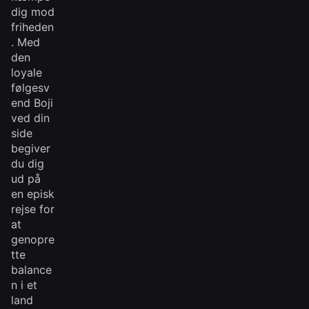
dig mod
friheden
. Med
den
loyale
følgesv
end Boji
ved din
side
begiver
du dig
ud på
en episk
rejse for
at
genopre
tte
balance
n i et
land