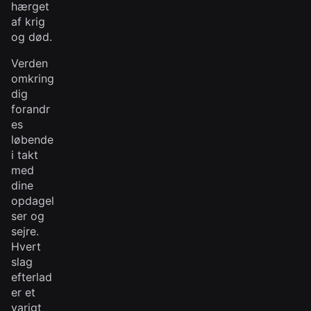
hærget
af krig
og død.
Verden
omkring
dig
forandr
es
løbende
i takt
med
dine
opdagel
ser og
sejre.
Hvert
slag
efterlad
er et
varigt