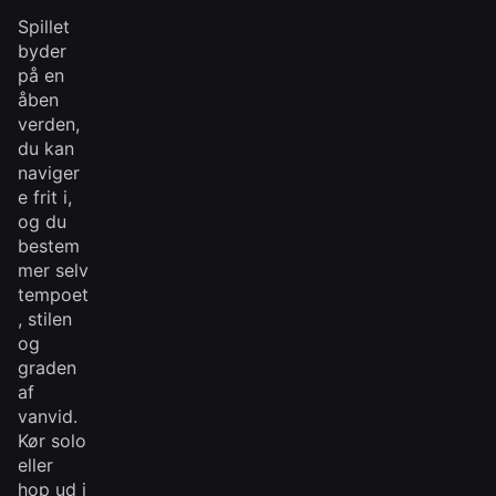
Spillet
byder
på en
åben
verden,
du kan
naviger
e frit i,
og du
bestem
mer selv
tempoet
, stilen
og
graden
af
vanvid.
Kør solo
eller
hop ud i