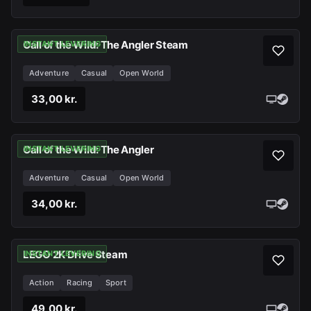
Call of the Wild: The Angler Steam
INSTANT LEVERING
Adventure
Casual
Open World
33,00 kr.
Call of the Wild: The Angler
INSTANT LEVERING
Adventure
Casual
Open World
34,00 kr.
LEGO 2K Drive Steam
INSTANT LEVERING
Action
Racing
Sport
49,00 kr.