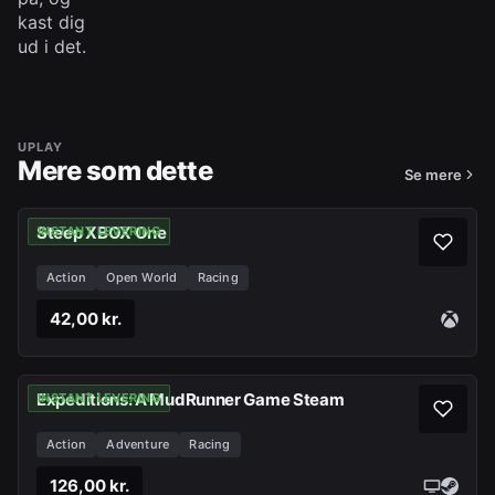
kast dig
ud i det.
UPLAY
Mere som dette
Se mere
Steep XBOX One
INSTANT LEVERING
Action
Open World
Racing
42,00 kr.
Expeditions: A MudRunner Game Steam
INSTANT LEVERING
Action
Adventure
Racing
126,00 kr.