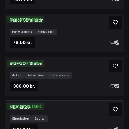
Ranch Simulator
INSTANT LEVERING
Early-access
Simulation
76,00 kr.
BIGFOOT Steam
INSTANT LEVERING
Action
Adventure
Early-access
306,00 kr.
NBA 2K23
INSTANT LEVERING
Simulation
Sports