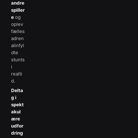
andre
spiller
e
og
oplev
fælles
adren
alinfyl
dte
stunts
i
realti
d.
Delta
g i
spekt
akul
ære
udfor
dring