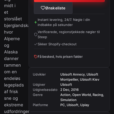
midt i
Ønskeliste
et
storslået
Instant levering, 24/7. Nøgle i din
indbakke på sekunder
bjerglandskab,
hvor
Verificerede, regionstjekkede nøgler til
Steep
Alperne
Sikker Shopify-checkout
og
Alaska
Få besked, hvis prisen falder
danner
rammen
om en
Udvikler
Ubisoft Annecy, Ubisoft
endeløs
Montpellier, Ubisoft Kiev
legeplads
Udgiver
Ubisoft
Udgivelsesdato
2 Dec, 2016
af frisk
Genre
Action, Open World, Racing,
sne og
Simulation
ekstreme
Platforme
PC, Ubisoft, Uplay
udfordringer.