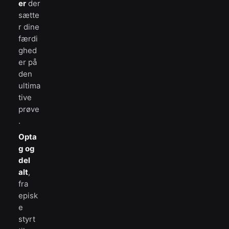
er
der
sætte
r dine
færdi
ghed
er på
den
ultima
tive
prøve
.
Opta
g og
del
alt
,
fra
episk
e
styrt