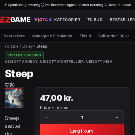
Øjeblikkelig levering
Verificerede nøgler
Sikker betaling
Dansk support
EZ
GAME
GTA 6
KATEGORIER
TILBUD
BESTSELLER
Bestsellere
Manager & Simulation
Tilbud
Spil under 100 kr.
Forside
Uplay
Steep
INSTANT LEVERING
UBISOFT ANNECY, UBISOFT MONTPELLIER, UBISOFT KIEV
Steep
47,00 kr.
Pris inkl. moms
−
+
1
Steep
sætter
Læg i kurv
dig