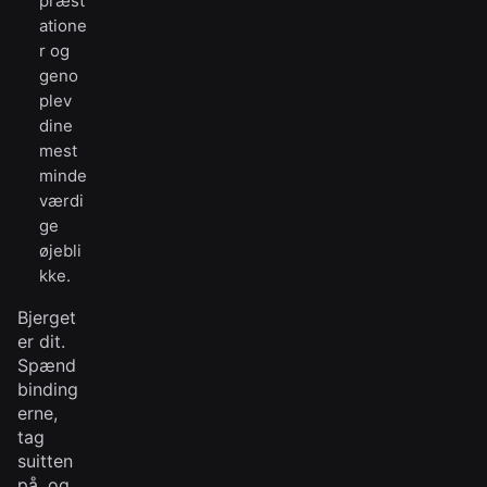
præst
atione
r og
geno
plev
dine
mest
minde
værdi
ge
øjebli
kke.
Bjerget
er dit.
Spænd
binding
erne,
tag
suitten
på, og