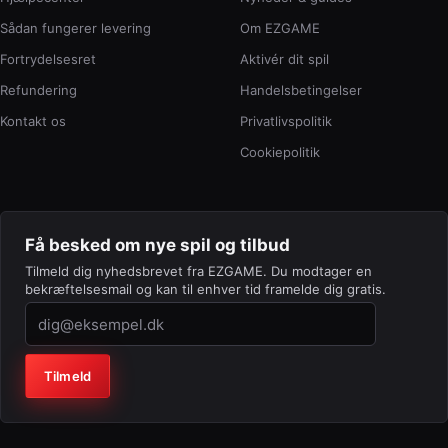
Sådan fungerer levering
Om EZGAME
Fortrydelsesret
Aktivér dit spil
Refundering
Handelsbetingelser
Kontakt os
Privatlivspolitik
Cookiepolitik
Få besked om nye spil og tilbud
Tilmeld dig nyhedsbrevet fra EZGAME. Du modtager en
bekræftelsesmail og kan til enhver tid framelde dig gratis.
Virksomhed (lad feltet stå tomt)
Tilmeld