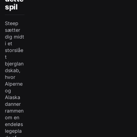
spil
Steep
sætter
dig midt
i et
storslåe
t
bjerglan
dskab,
hvor
Alperne
og
Alaska
danner
rammen
om en
endeløs
legepla