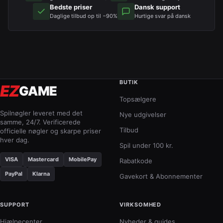
Bedste priser
Dansk support
Daglige tilbud op til −90%
Hurtige svar på dansk
BUTIK
EZ
GAME
Topsælgere
Spilnøgler leveret med det
Nye udgivelser
samme, 24/7. Verificerede
Tilbud
officielle nøgler og skarpe priser
hver dag.
Spil under 100 kr.
VISA
Mastercard
MobilePay
Rabatkode
PayPal
Klarna
Gavekort & Abonnementer
SUPPORT
VIRKSOMHED
Hjælpecenter
Nyheder & guides