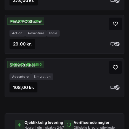
278,00 kr.
PEAK PC Steam
INSTANT LEVERING
Action
Adventure
Indie
29,00 kr.
SnowRunner
INSTANT LEVERING
Adventure
Simulation
108,00 kr.
Øjeblikkelig levering
Verificerede nøgler
Nøgler i din indbakke 24/7
Officielle & regionstjekkede