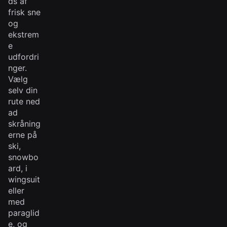
ds af
frisk sne
og
ekstrem
e
udfordri
nger.
Vælg
selv din
rute ned
ad
skråning
erne på
ski,
snowbo
ard, i
wingsuit
eller
med
paraglid
e, og