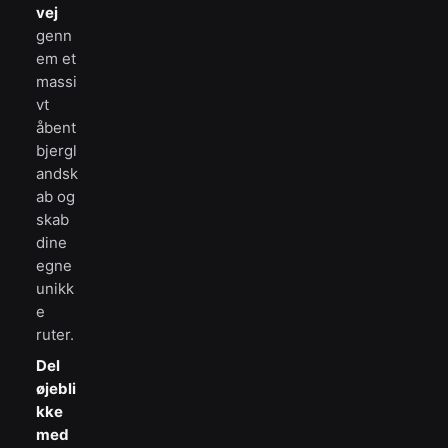
vej
genn
em et
massi
vt
åbent
bjergl
andsk
ab og
skab
dine
egne
unikk
e
ruter.
Del
øjebli
kke
med