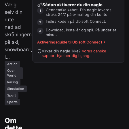
Vælg
Sådan aktiverer du din nøgle
Gennemfør købet. Din nøgle leveres
selv din
straks 24/7 på e-mail og din konto.
rute
Indløs koden på
Ubisoft Connect
.
ned ad
Download, installér og spil. På under et
skråningerne
minut.
på ski,
Aktiveringsguide til
Ubisoft Connect
snowboard,
Virker din nøgle ikke?
Vores danske
support hjælper dig i gang.
i…
Action
Open
World
Racing
Simulation
Sport
Sports
Om
dette