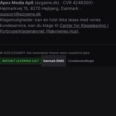
Apex Media ApS
(
ezgame.dk
) · CVR
42483001
·
Højmarkvej 15
,
8270 Højbjerg
,
Danmark
·
support@ezgame.dk
Klagemuligheder: kan en tvist ikke løses med vores
kundeservice, kan du klage til
Center for Klageløsning /
Forbrugerklagenævnet (Nævnenes Hus)
.
© 2026 EZGAME®. Alle varemærker tilhører deres respektive ejere.
INSTANT LEVERING 24/7
Danmark (DKK)
Cookieindstillinger