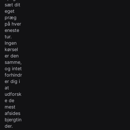
sæt dit
eget
præg
på hver
eneste
tur.
Ingen
kørsel
er den
samme,
og intet
forhindr
er dig i
at
udforsk
e de
mest
afsides
bjergtin
der.