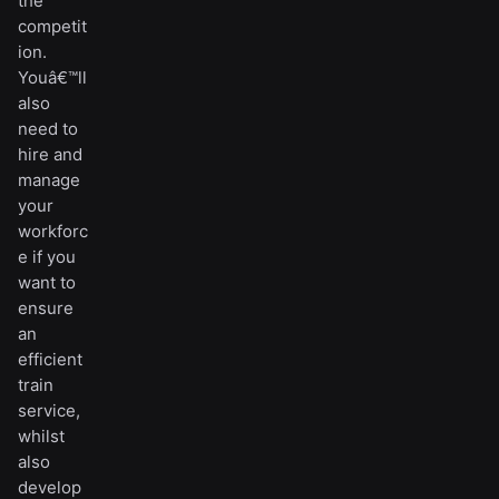
the
competit
ion.
Youâ€™ll
also
need to
hire and
manage
your
workforc
e if you
want to
ensure
an
efficient
train
service,
whilst
also
develop