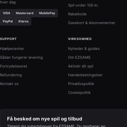
hver dag.
Spil under 100 kr.
VISA
Mastercard
MobilePay
Rabatkode
PayPal
Klarna
Gavekort & Abonnementer
SUPPORT
VIRKSOMHED
Hjælpecenter
Nyheder & guides
Sådan fungerer levering
Om EZGAME
Fortrydelsesret
Aktivér dit spil
Refundering
Handelsbetingelser
Kontakt os
Privatlivspolitik
Cookiepolitik
Få besked om nye spil og tilbud
Tilmeld dig nyhedsbrevet fra EZGAME. Du modtager en