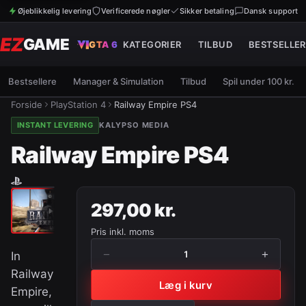
Øjeblikkelig levering
Verificerede nøgler
Sikker betaling
Dansk support
EZ
GAME
GTA 6
KATEGORIER
TILBUD
BESTSELLER
Bestsellere
Manager & Simulation
Tilbud
Spil under 100 kr.
Forside
PlayStation 4
Railway Empire PS4
INSTANT LEVERING
KALYPSO MEDIA
Railway Empire PS4
297,00 kr.
Pris inkl. moms
−
+
1
In
Railway
Læg i kurv
Empire,