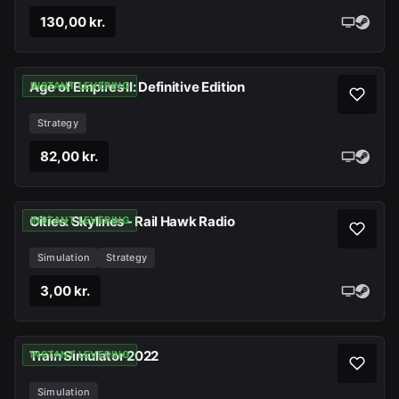
130,00 kr.
Age of Empires II: Definitive Edition
INSTANT LEVERING
Strategy
82,00 kr.
Cities: Skylines - Rail Hawk Radio
INSTANT LEVERING
Simulation
Strategy
3,00 kr.
Train Simulator 2022
INSTANT LEVERING
Simulation