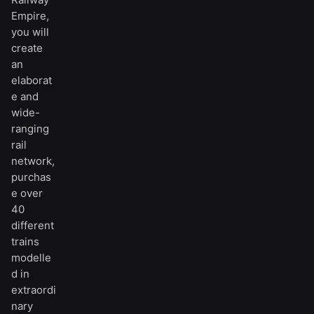
Empire,
you will
create
an
elaborat
e and
wide-
ranging
rail
network,
purchas
e over
40
different
trains
modelle
d in
extraordi
nary