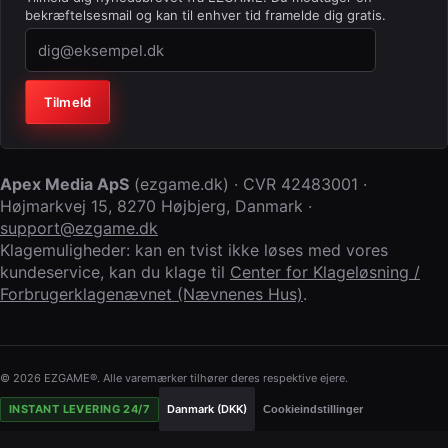
bekræftelsesmail og kan til enhver tid framelde dig gratis.
Virksomhed (lad feltet stå tomt)
Tilmeld
Apex Media ApS
(
ezgame.dk
) · CVR
42483001
·
Højmarkvej 15
,
8270 Højbjerg
,
Danmark
·
support@ezgame.dk
Klagemuligheder: kan en tvist ikke løses med vores
kundeservice, kan du klage til
Center for Klageløsning /
Forbrugerklagenævnet (Nævnenes Hus)
.
© 2026 EZGAME®. Alle varemærker tilhører deres respektive ejere.
INSTANT LEVERING 24/7
Danmark (DKK)
Cookieindstillinger