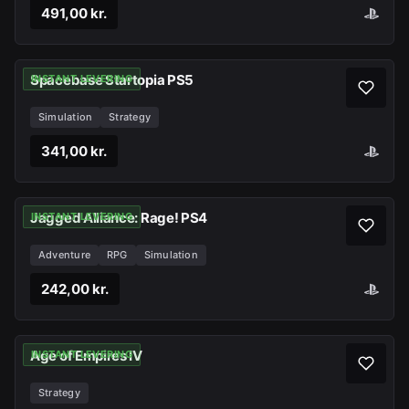
491,00 kr.
Spacebase Startopia PS5
INSTANT LEVERING
Simulation
Strategy
341,00 kr.
Jagged Alliance: Rage! PS4
INSTANT LEVERING
Adventure
RPG
Simulation
242,00 kr.
Age of Empires IV
INSTANT LEVERING
Strategy