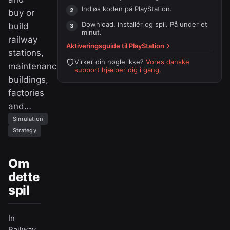
Indløs koden på
PlayStation
.
buy or
Download, installér og spil. På under et
build
minut.
railway
Aktiveringsguide til
PlayStation
stations,
Virker din nøgle ikke?
Vores danske
maintenance
support hjælper dig i gang.
buildings,
factories
and…
Simulation
Strategy
Om
dette
spil
In
Railway