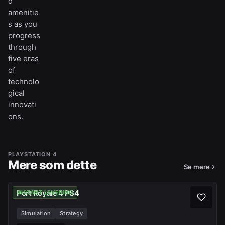
d
amenitie
s as you
progress
through
five eras
of
technolo
gical
innovati
ons.
PLAYSTATION 4
Mere som dette
Se mere
Port Royale 4 PS4
INSTANT LEVERING
Simulation
Strategy