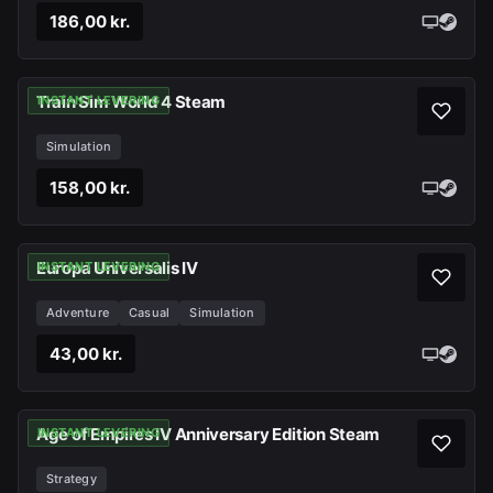
186,00 kr.
Train Sim World 4 Steam
INSTANT LEVERING
Simulation
158,00 kr.
Europa Universalis IV
INSTANT LEVERING
Adventure
Casual
Simulation
43,00 kr.
Age of Empires IV Anniversary Edition Steam
INSTANT LEVERING
Strategy