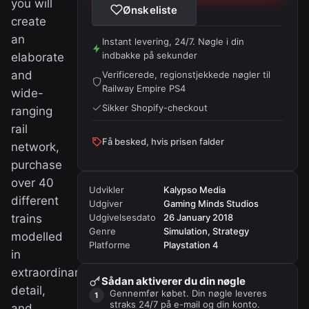
you will
Ønskeliste
create
an
Instant levering, 24/7. Nøgle i din
indbakke på sekunder
elaborate
and
Verificerede, regionstjekkede nøgler til
Railway Empire PS4
wide-
Sikker Shopify-checkout
ranging
rail
Få besked, hvis prisen falder
network,
purchase
over 40
Udvikler
Kalypso Media
different
Udgiver
Gaming Minds Studios
trains
Udgivelsesdato
26 January 2018
Genre
Simulation, Strategy
modelled
Platforme
Playstation 4
in
extraordinary
Sådan aktiverer du din nøgle
detail,
Gennemfør købet. Din nøgle leveres
straks 24/7 på e-mail og din konto.
and