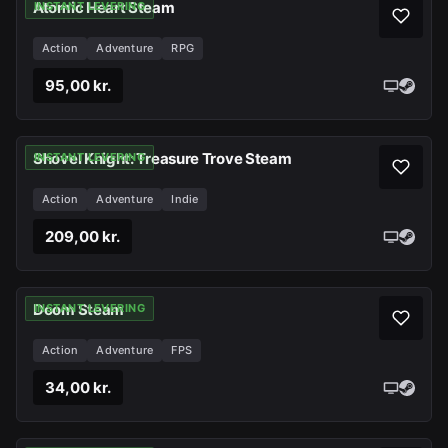
Atomic Heart Steam
INSTANT LEVERING
Action
Adventure
RPG
95,00 kr.
Shovel Knight: Treasure Trove Steam
INSTANT LEVERING
Action
Adventure
Indie
209,00 kr.
Doom Steam
INSTANT LEVERING
Action
Adventure
FPS
34,00 kr.