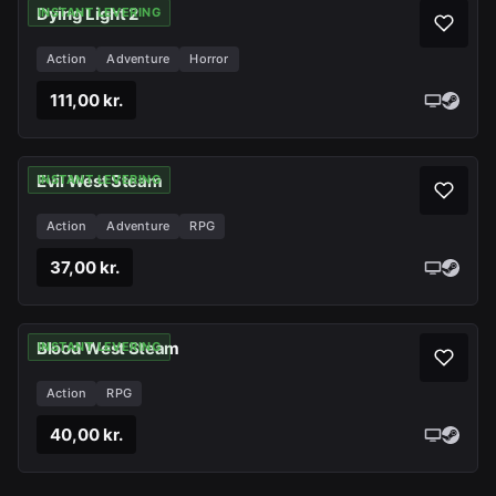
Dying Light 2
INSTANT LEVERING
Action
Adventure
Horror
111,00 kr.
Evil West Steam
INSTANT LEVERING
Action
Adventure
RPG
37,00 kr.
Blood West Steam
INSTANT LEVERING
Action
RPG
40,00 kr.