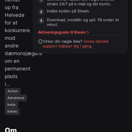
straks 24/7 på e-mail og din konto.
op fra
Indløs koden på
Steam
.
Helvede
Download, installér og spil. På under et
for at
minut.
konkurrere
Aktiveringsguide til
Steam
mod
Virker din nøgle ikke?
Vores danske
andre
support hjælper dig i gang.
dæmonsjægere
om en
permanent
plads
i…
Action
Adventure
Indie
Indies
Om