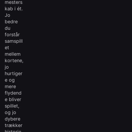
mesters
kab i ét.
Jo
bedre
du
forstår
samspill
et
mellem
kortene,
jo
hurtiger
e og
mere
flydend
e bliver
spillet,
og jo
dybere
trækker
historie