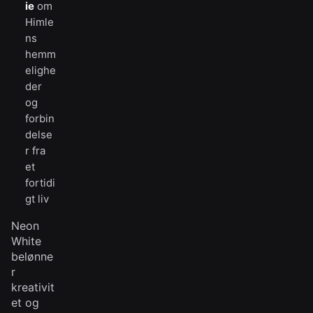
ie
om
Himle
ns
hemm
elighe
der
og
forbin
delse
r fra
et
fortidi
gt liv
Neon
White
belønne
r
kreativit
et og