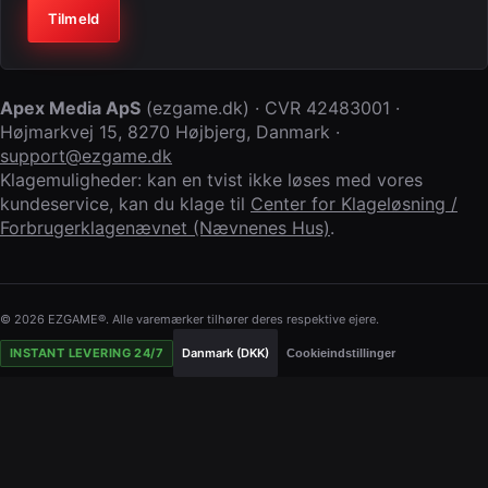
Virksomhed (lad feltet stå tomt)
Tilmeld
Apex Media ApS
(
ezgame.dk
) · CVR
42483001
·
Højmarkvej 15
,
8270 Højbjerg
,
Danmark
·
support@ezgame.dk
Klagemuligheder: kan en tvist ikke løses med vores
kundeservice, kan du klage til
Center for Klageløsning /
Forbrugerklagenævnet (Nævnenes Hus)
.
© 2026 EZGAME®. Alle varemærker tilhører deres respektive ejere.
INSTANT LEVERING 24/7
Danmark (DKK)
Cookieindstillinger