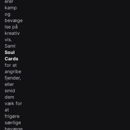
erer
kamp
og
bevæge
lse på
kreativ
vis.
Saml
Soul
Cards
for at
angribe
fjender,
eller
smid
dem
væk for
at
frigøre
særlige
bevæge