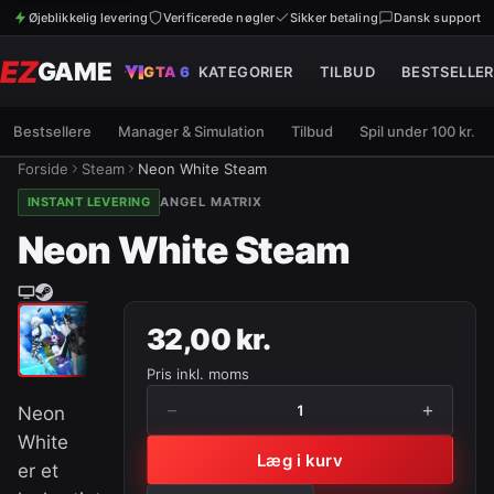
Øjeblikkelig levering
Verificerede nøgler
Sikker betaling
Dansk support
EZ
GAME
GTA 6
KATEGORIER
TILBUD
BESTSELLER
Bestsellere
Manager & Simulation
Tilbud
Spil under 100 kr.
Forside
Steam
Neon White Steam
INSTANT LEVERING
ANGEL MATRIX
Neon White Steam
32,00 kr.
Pris inkl. moms
−
+
1
Neon
White
Læg i kurv
er et