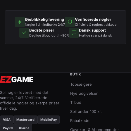
Øjeblikkelig levering
Verificerede nøgler
Nøgler i din indbakke 24/7
Officielle & regionstjekkede
Bedste priser
Dansk support
Daglige tilbud op til −90%
Hurtige svar på dansk
BUTIK
EZ
GAME
Topsælgere
Spilnøgler leveret med det
Nye udgivelser
samme, 24/7. Verificerede
Tilbud
officielle nøgler og skarpe priser
hver dag.
Spil under 100 kr.
VISA
Mastercard
MobilePay
Rabatkode
PayPal
Klarna
Gavekort & Abonnementer