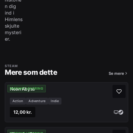
n dig
ind i
Himlens
skjulte
mysteri
er.
STEAM
Mere som dette
Se mere
Neon Abyss
INSTANT LEVERING
Action
Adventure
Indie
12,00 kr.