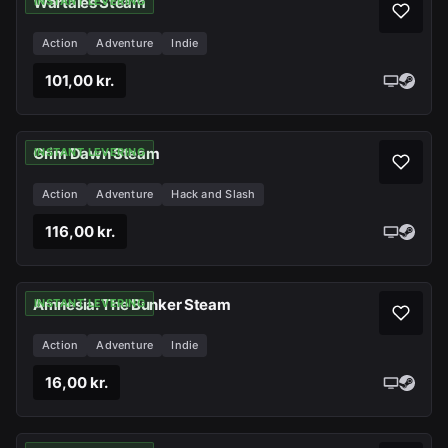
Wartales Steam
INSTANT LEVERING
Action
Adventure
Indie
101,00 kr.
Grim Dawn Steam
INSTANT LEVERING
Action
Adventure
Hack and Slash
116,00 kr.
Amnesia: The Bunker Steam
INSTANT LEVERING
Action
Adventure
Indie
16,00 kr.