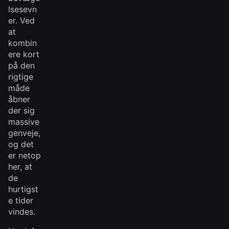
lsesevn
er. Ved
at
kombin
ere kort
på den
rigtige
måde
åbner
der sig
massive
genveje,
og det
er netop
her, at
de
hurtigst
e tider
vindes.