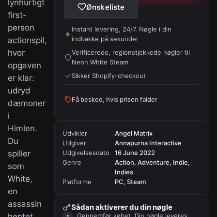
lynhurtigt
Ønskeliste
first-
person
Instant levering, 24/7. Nøgle i din
indbakke på sekunder
actionspil,
hvor
Verificerede, regionstjekkede nøgler til
Neon White Steam
opgaven
Sikker Shopify-checkout
er klar:
udryd
Få besked, hvis prisen falder
dæmoner
i
Himlen.
Udvikler
Angel Matrix
Du
Udgiver
Annapurna Interactive
spiller
Udgivelsesdato
16 June 2022
Genre
Action, Adventure, Indie,
som
Indies
White,
Platforme
PC, Steam
en
assassin
Sådan aktiverer du din nøgle
hentet
Gennemfør købet. Din nøgle leveres