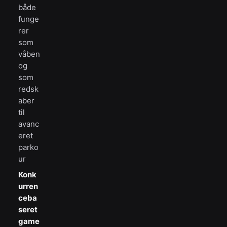
både
funge
rer
som
våben
og
som
redsk
aber
til
avanc
eret
parko
ur
Konk
urren
ceba
seret
game