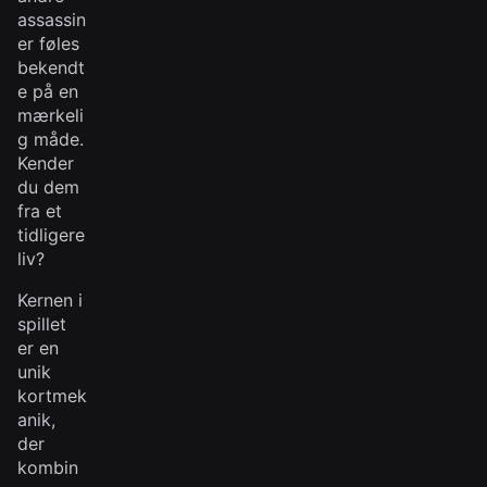
assassin
er føles
bekendt
e på en
mærkeli
g måde.
Kender
du dem
fra et
tidligere
liv?
Kernen i
spillet
er en
unik
kortmek
anik,
der
kombin