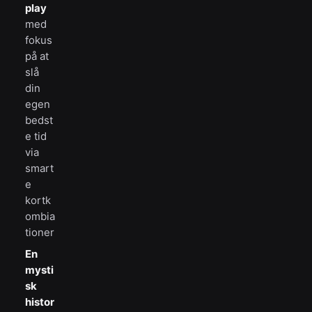
play
med
fokus
på at
slå
din
egen
bedst
e tid
via
smart
e
kortk
ombia
tioner
En
mysti
sk
histor