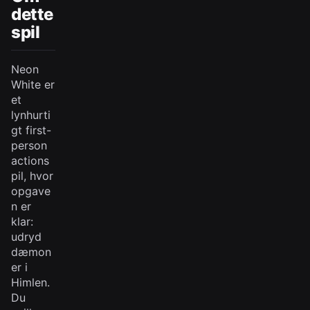
dette
spil
Neon
White er
et
lynhurti
gt first-
person
actions
pil, hvor
opgave
n er
klar:
udryd
dæmon
er i
Himlen.
Du