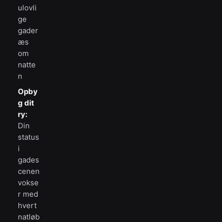
ulovli
ge
gader
æs
om
natte
n
Opby
g dit
ry:
Din
status
i
gades
cenen
vokse
r med
hvert
natløb