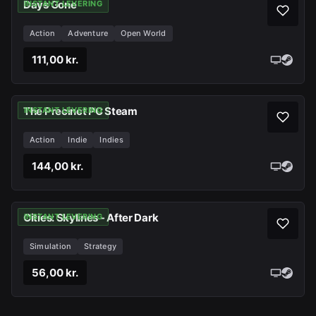
Days Gone
INSTANT LEVERING
Action
Adventure
Open World
111,00 kr.
The Precinct PC Steam
INSTANT LEVERING
Action
Indie
Indies
144,00 kr.
Cities: Skylines - After Dark
INSTANT LEVERING
Simulation
Strategy
56,00 kr.