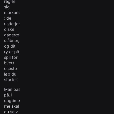
regler
sig
markant
: de
underjor
diske
gaderæ
s åbner,
og dit
ry er på
spil for
hvert
eneste
løb du
starter.
Men pas
på. I
dagtime
rne skal
du selv