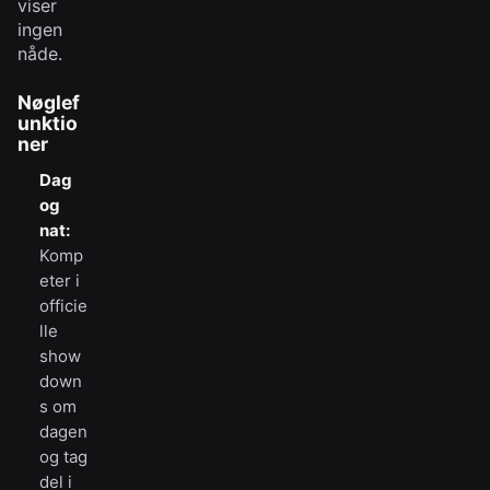
viser
ingen
nåde.
Nøglef
unktio
ner
Dag
og
nat:
Komp
eter i
officie
lle
show
down
s om
dagen
og tag
del i