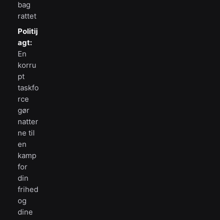
bag
rattet
Politij
agt:
En
korru
pt
taskfo
rce
gør
natter
ne til
en
kamp
for
din
frihed
og
dine