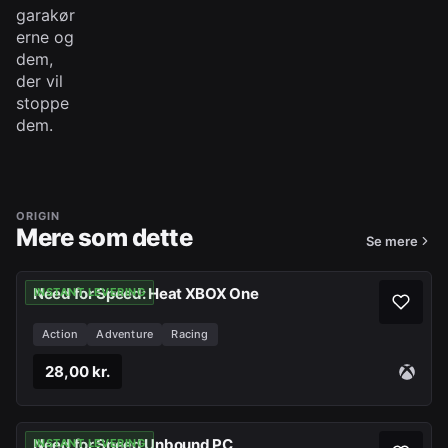
garakør
erne og
dem,
der vil
stoppe
dem.
ORIGIN
Mere som dette
Se mere
Need for Speed: Heat XBOX One
INSTANT LEVERING
Action
Adventure
Racing
28,00 kr.
Need for Speed Unbound PC
INSTANT LEVERING