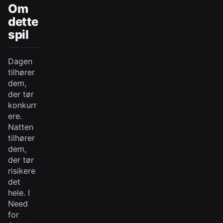
Om
dette
spil
Dagen
tilhører
dem,
der tør
konkurr
ere.
Natten
tilhører
dem,
der tør
risikere
det
hele. I
Need
for