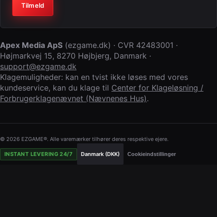
Virksomhed (lad feltet stå tomt)
Tilmeld
Apex Media ApS
(
ezgame.dk
) · CVR
42483001
·
Højmarkvej 15
,
8270 Højbjerg
,
Danmark
·
support@ezgame.dk
Klagemuligheder: kan en tvist ikke løses med vores
kundeservice, kan du klage til
Center for Klageløsning /
Forbrugerklagenævnet (Nævnenes Hus)
.
© 2026 EZGAME®. Alle varemærker tilhører deres respektive ejere.
INSTANT LEVERING 24/7
Danmark (DKK)
Cookieindstillinger