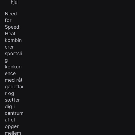
hjul
Need
for
Speed:
Heat
kombin
erer
sportsli
g
konkurr
ence
med råt
gadeflai
r og
sætter
dig i
centrum
af et
opgør
mellem