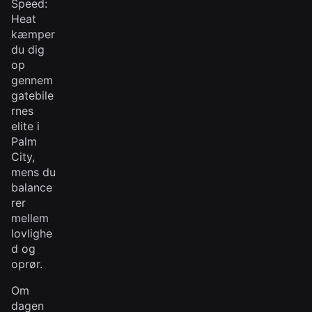
Speed:
Heat
kæmper
du dig
op
gennem
gatebile
rnes
elite i
Palm
City,
mens du
balance
rer
mellem
lovlighe
d og
oprør.
Om
dagen