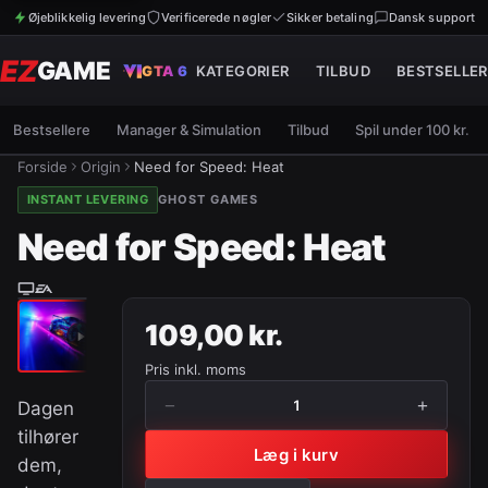
Øjeblikkelig levering
Verificerede nøgler
Sikker betaling
Dansk support
EZ
GAME
GTA 6
KATEGORIER
TILBUD
BESTSELLER
Bestsellere
Manager & Simulation
Tilbud
Spil under 100 kr.
Forside
Origin
Need for Speed: Heat
INSTANT LEVERING
GHOST GAMES
Need for Speed: Heat
109,00 kr.
Pris inkl. moms
−
+
1
Dagen
tilhører
Læg i kurv
dem,