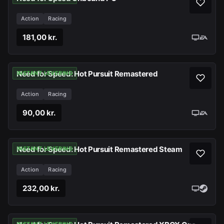
Action
Racing
181,00 kr.
Need for Speed: Hot Pursuit Remastered
INSTANT LEVERING
Action
Racing
90,00 kr.
Need for Speed: Hot Pursuit Remastered Steam
INSTANT LEVERING
Action
Racing
232,00 kr.