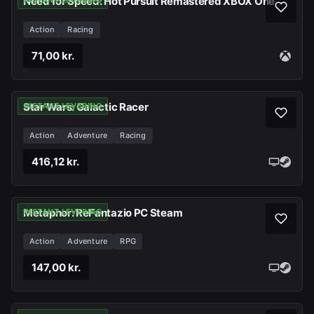
Need for Speed: Hot Pursuit Remastered XBOX One
INSTANT LEVERING
Action
Racing
71,00 kr.
Star Wars: Galactic Racer
INSTANT LEVERING
Action
Adventure
Racing
416,12 kr.
Metaphor: ReFantazio PC Steam
INSTANT LEVERING
Action
Adventure
RPG
147,00 kr.