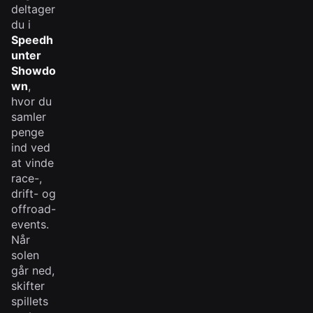
deltager
du i
Speedh
unter
Showdo
wn
,
hvor du
samler
penge
ind ved
at vinde
race-,
drift- og
offroad-
events.
Når
solen
går ned,
skifter
spillets