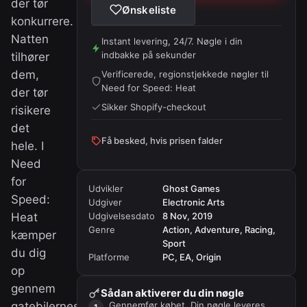
der tør
Ønskeliste
konkurrere.
Natten
Instant levering, 24/7. Nøgle i din
indbakke på sekunder
tilhører
dem,
Verificerede, regionstjekkede nøgler til
Need for Speed: Heat
der tør
Sikker Shopify-checkout
risikere
det
Få besked, hvis prisen falder
hele. I
Need
for
Udvikler
Ghost Games
Speed:
Udgiver
Electronic Arts
Heat
Udgivelsesdato
8 Nov, 2019
Genre
Action, Adventure, Racing,
kæmper
Sport
du dig
Platforme
PC, EA, Origin
op
gennem
Sådan aktiverer du din nøgle
gatebilernes
Gennemfør købet. Din nøgle leveres