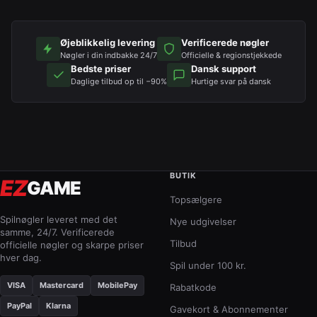
Øjeblikkelig levering
Verificerede nøgler
Nøgler i din indbakke 24/7
Officielle & regionstjekkede
Bedste priser
Dansk support
Daglige tilbud op til −90%
Hurtige svar på dansk
BUTIK
EZ
GAME
Topsælgere
Spilnøgler leveret med det
Nye udgivelser
samme, 24/7. Verificerede
Tilbud
officielle nøgler og skarpe priser
hver dag.
Spil under 100 kr.
VISA
Mastercard
MobilePay
Rabatkode
PayPal
Klarna
Gavekort & Abonnementer