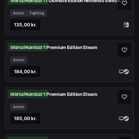
Mortal Kombat 11 Ultimate Edition Nintendo Switch
INSTANT LEVERING
Action
Fighting
135,00 kr.
Mortal Kombat 1 Premium Edition Steam
INSTANT LEVERING
Action
184,00 kr.
Mortal Kombat 1 Premium Edition Steam
INSTANT LEVERING
Action
185,00 kr.