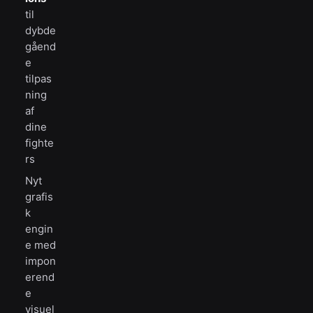
til
dybde
gåend
e
tilpas
ning
af
dine
fighte
rs
Nyt
grafis
k
engin
e med
impon
erend
e
visuel