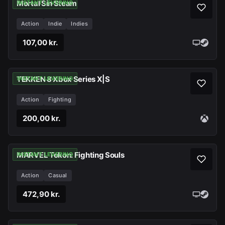
Mortal Sin Steam
INSTANT LEVERING
Action
Indie
Indies
107,00 kr.
TEKKEN 8 Xbox Series X|S
INSTANT LEVERING
Action
Fighting
200,00 kr.
MARVEL Tokon: Fighting Souls
INSTANT LEVERING
Action
Casual
472,90 kr.