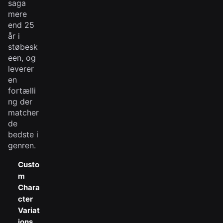
saga
mere
end 25
år i
støbesk
een, og
leverer
en
fortælli
ng der
matcher
de
bedste i
genren.
Custo
m
Chara
cter
Variat
ions