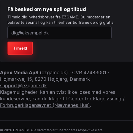
Få besked om nye spil og tilbud
Tilmeld dig nyhedsbrevet fra EZGAME. Du modtager en
bekræftelsesmail og kan til enhver tid framelde dig gratis.
Virksomhed (lad feltet stå tomt)
Tilmeld
Apex Media ApS
(
ezgame.dk
) · CVR
42483001
·
Højmarkvej 15
,
8270 Højbjerg
,
Danmark
·
support@ezgame.dk
Klagemuligheder: kan en tvist ikke løses med vores
kundeservice, kan du klage til
Center for Klageløsning /
Forbrugerklagenævnet (Nævnenes Hus)
.
© 2026 EZGAME®. Alle varemærker tilhører deres respektive ejere.