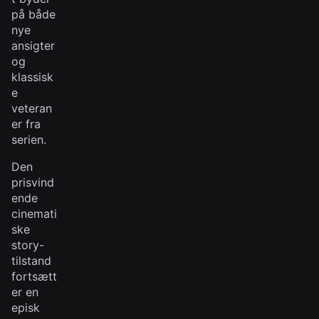
på både
nye
ansigter
og
klassisk
e
veteran
er fra
serien.
Den
prisvind
ende
cinemati
ske
story-
tilstand
fortsætt
er en
episk