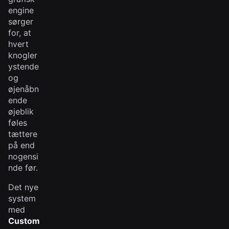
engine
sørger
for, at
hvert
knogler
ystende
og
øjenåbn
ende
øjeblik
føles
tættere
på end
nogensi
nde før.
Det nye
system
med
Custom