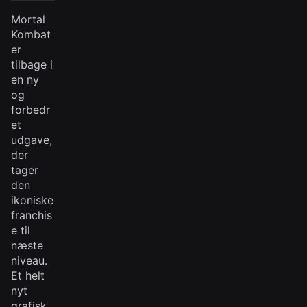
Mortal
Kombat
er
tilbage i
en ny
og
forbedr
et
udgave,
der
tager
den
ikoniske
franchis
e til
næste
niveau.
Et helt
nyt
grafisk