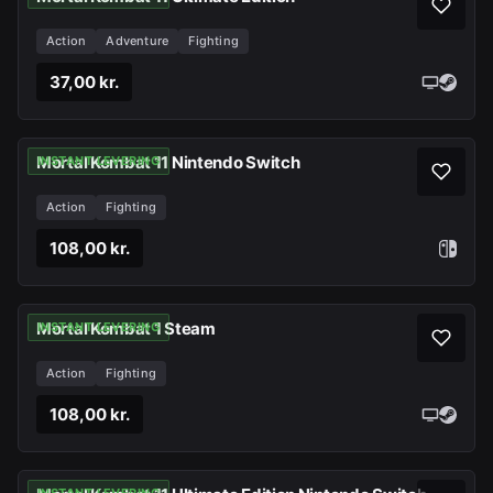
Action
Adventure
Fighting
37,00 kr.
Mortal Kombat 11 Nintendo Switch
INSTANT LEVERING
Action
Fighting
108,00 kr.
Mortal Kombat 1 Steam
INSTANT LEVERING
Action
Fighting
108,00 kr.