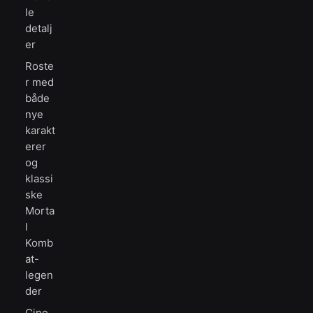
le
detalj
er
Roste
r med
både
nye
karakt
erer
og
klassi
ske
Morta
l
Komb
at-
legen
der
Cine