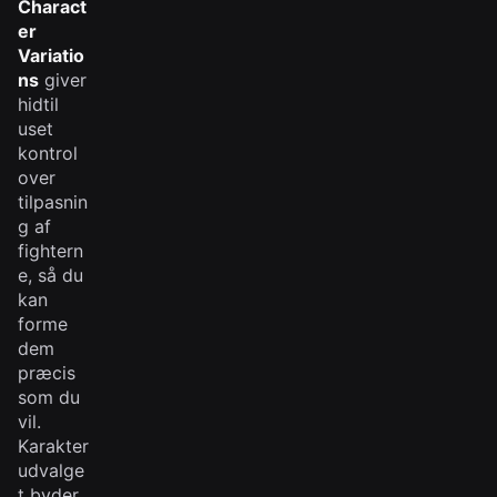
Charact
er
Variatio
ns
giver
hidtil
uset
kontrol
over
tilpasnin
g af
fightern
e, så du
kan
forme
dem
præcis
som du
vil.
Karakter
udvalge
t byder