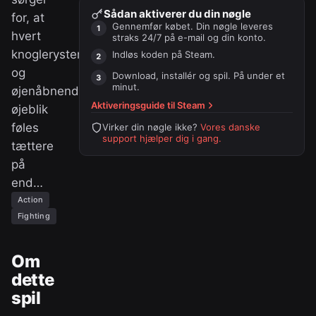
Sådan aktiverer du din nøgle
for, at
Gennemfør købet. Din nøgle leveres
hvert
straks 24/7 på e-mail og din konto.
knoglerystende
Indløs koden på
Steam
.
og
Download, installér og spil. På under et
minut.
øjenåbnende
Aktiveringsguide til
Steam
øjeblik
føles
Virker din nøgle ikke?
Vores danske
support hjælper dig i gang.
tættere
på
end…
Action
Fighting
Om
dette
spil