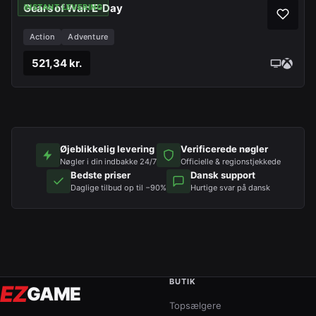
Gears of War: E-Day
INSTANT LEVERING
Action
Adventure
521,34 kr.
Øjeblikkelig levering
Verificerede nøgler
Nøgler i din indbakke 24/7
Officielle & regionstjekkede
Bedste priser
Dansk support
Daglige tilbud op til −90%
Hurtige svar på dansk
BUTIK
EZ
GAME
Topsælgere