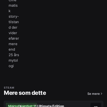
matis
k
story-
tilstan
d der
vider
efører
mere
end
25 års
mytol
ogi
STEAM
Mere som dette
Se mere
Mortal Kombat 11 Ultimate Edition
INSTANT LEVERING