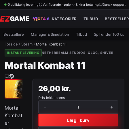
Øjeblikkelig levering
Verificerede nøgler
Sikker betaling
Dansk support
EZ
GAME
GTA 6
KATEGORIER
TILBUD
BESTSELLER
Bestsellere
Manager & Simulation
Tilbud
Spil under 100 kr.
Forside
Steam
Mortal Kombat 11
INSTANT LEVERING
NETHERREALM STUDIOS, QLOC, SHIVER
Mortal Kombat 11
26,00 kr.
Pris inkl. moms
−
+
1
Mortal
Kombat
Læg i kurv
er