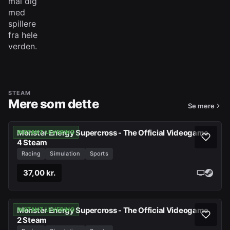
mål dig
med
spillere
fra hele
verden.
STEAM
Mere som dette
Se mere
Monster Energy Supercross - The Official Videogame
INSTANT LEVERING
4 Steam
Racing
Simulation
Sports
37,00 kr.
Monster Energy Supercross - The Official Videogame
INSTANT LEVERING
2 Steam