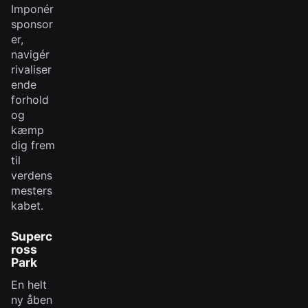
Imponér
sponsor
er,
navigér
rivaliser
ende
forhold
og
kæmp
dig frem
til
verdens
mesters
kabet.
Superc
ross
Park
En helt
ny åben