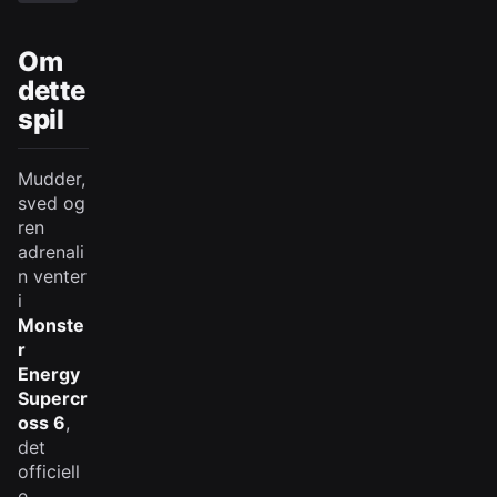
Om
dette
spil
Mudder,
sved og
ren
adrenali
n venter
i
Monste
r
Energy
Supercr
oss 6
,
det
officiell
e