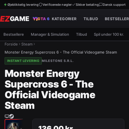
Øjeblikkelig levering
Verificerede nøgler
Sikker betaling
Dansk support
EZ
GAME
GTA 6
KATEGORIER
TILBUD
BESTSELLER
Bestsellere
Manager & Simulation
Tilbud
Spil under 100 kr.
Forside
Steam
Monster Energy Supercross 6 - The Official Videogame Steam
INSTANT LEVERING
MILESTONE S.R.L.
Monster Energy
Supercross 6 - The
Official Videogame
Steam
136,00 kr.