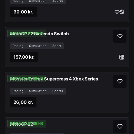
Racing
Simulation
Sports
60,00 kr.
MotoGP 22 Nintendo Switch
INSTANT LEVERING
Racing
Simulation
Sport
157,00 kr.
Monster Energy Supercross 4 Xbox Series
INSTANT LEVERING
Racing
Simulation
Sports
26,00 kr.
MotoGP 22
INSTANT LEVERING