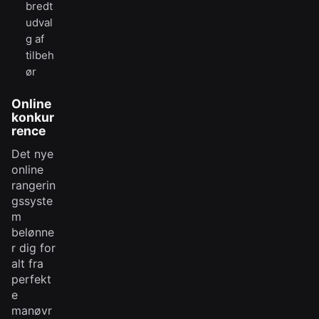
bredt
udval
g af
tilbeh
ør
Online
konkur
rence
Det nye
online
rangerin
gssyste
m
belønne
r dig for
alt fra
perfekt
e
manøvr