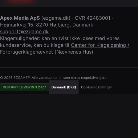
Apex Media ApS
(
ezgame.dk
) · CVR
42483001
·
Højmarkvej 15
,
8270 Højbjerg
,
Danmark
·
support@ezgame.dk
Klagemuligheder: kan en tvist ikke løses med vores
kundeservice, kan du klage til
Center for Klageløsning /
Forbrugerklagenævnet (Nævnenes Hus)
.
© 2026 EZGAME®. Alle varemærker tilhører deres respektive ejere.
INSTANT LEVERING 24/7
Danmark (DKK)
Cookieindstillinger