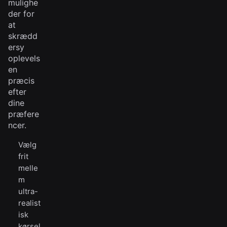
mulighe
der for
at
skrædd
ersy
oplevels
en
præcis
efter
dine
præfere
ncer.
Vælg
frit
melle
m
ultra-
realist
isk
kørsel