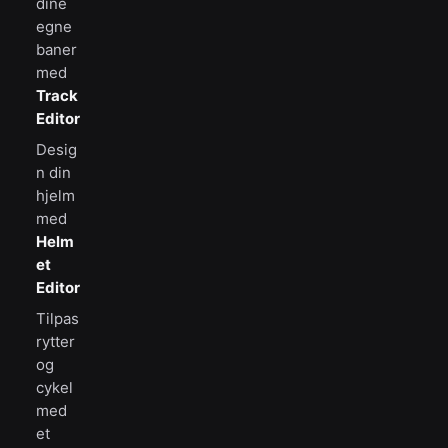
dine
egne
baner
med
Track
Editor
Desig
n din
hjelm
med
Helm
et
Editor
Tilpas
rytter
og
cykel
med
et