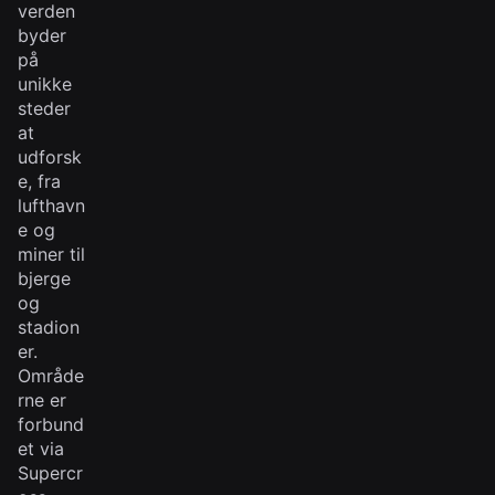
verden
byder
på
unikke
steder
at
udforsk
e, fra
lufthavn
e og
miner til
bjerge
og
stadion
er.
Område
rne er
forbund
et via
Supercr