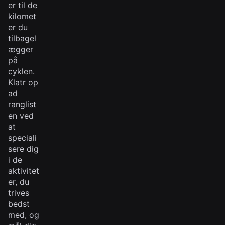
er til de
kilomet
er du
tilbagel
ægger
på
cyklen.
Klatr op
ad
ranglist
en ved
at
speciali
sere dig
i de
aktivitet
er, du
trives
bedst
med, og