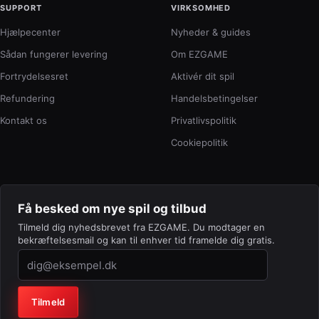
SUPPORT
VIRKSOMHED
Hjælpecenter
Nyheder & guides
Sådan fungerer levering
Om EZGAME
Fortrydelsesret
Aktivér dit spil
Refundering
Handelsbetingelser
Kontakt os
Privatlivspolitik
Cookiepolitik
Få besked om nye spil og tilbud
Tilmeld dig nyhedsbrevet fra EZGAME. Du modtager en
bekræftelsesmail og kan til enhver tid framelde dig gratis.
Virksomhed (lad feltet stå tomt)
Tilmeld