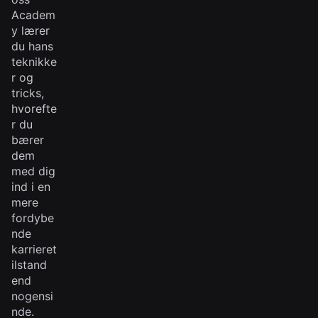
Academ
y lærer
du hans
teknikke
r og
tricks,
hvorefte
r du
bærer
dem
med dig
ind i en
mere
fordybe
nde
karrieret
ilstand
end
nogensi
nde.