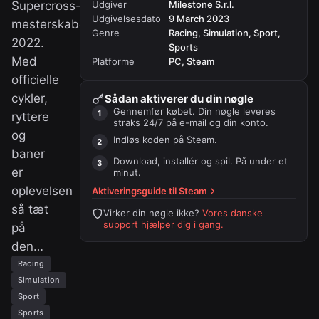
Supercross-
Udgiver
Milestone S.r.l.
Udgivelsesdato
9 March 2023
mesterskabet
Genre
Racing, Simulation, Sport,
2022.
Sports
Med
Platforme
PC, Steam
officielle
cykler,
Sådan aktiverer du din nøgle
Gennemfør købet. Din nøgle leveres
ryttere
straks 24/7 på e-mail og din konto.
og
Indløs koden på
Steam
.
baner
Download, installér og spil. På under et
er
minut.
oplevelsen
Aktiveringsguide til
Steam
så tæt
Virker din nøgle ikke?
Vores danske
support hjælper dig i gang.
på
den…
Racing
Simulation
Sport
Sports