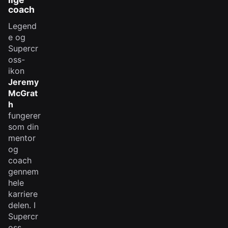
coach
Legend
e og
Supercr
oss-
ikon
Jeremy
McGrat
h
fungerer
som din
mentor
og
coach
gennem
hele
karriere
delen. I
Supercr
oss