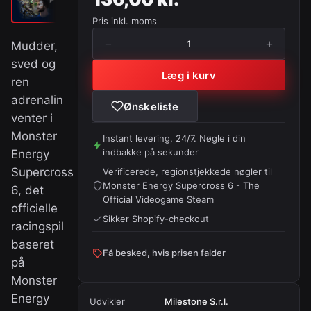
Pris inkl. moms
−
+
1
Mudder,
sved og
Læg i kurv
ren
adrenalin
Ønskeliste
venter i
Monster
Instant levering, 24/7. Nøgle i din
indbakke på sekunder
Energy
Supercross
Verificerede, regionstjekkede nøgler til
Monster Energy Supercross 6 - The
6, det
Official Videogame Steam
officielle
Sikker Shopify-checkout
racingspil
baseret
Få besked, hvis prisen falder
på
Monster
Energy
Udvikler
Milestone S.r.l.