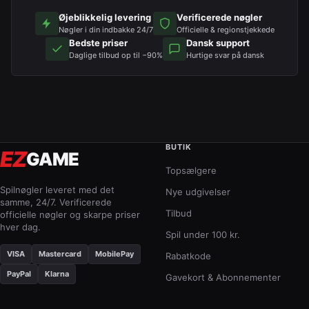
Øjeblikkelig levering
Verificerede nøgler
Nøgler i din indbakke 24/7
Officielle & regionstjekkede
Bedste priser
Dansk support
Daglige tilbud op til −90%
Hurtige svar på dansk
BUTIK
EZ
GAME
Topsælgere
Spilnøgler leveret med det
Nye udgivelser
samme, 24/7. Verificerede
Tilbud
officielle nøgler og skarpe priser
hver dag.
Spil under 100 kr.
VISA
Mastercard
MobilePay
Rabatkode
PayPal
Klarna
Gavekort & Abonnementer