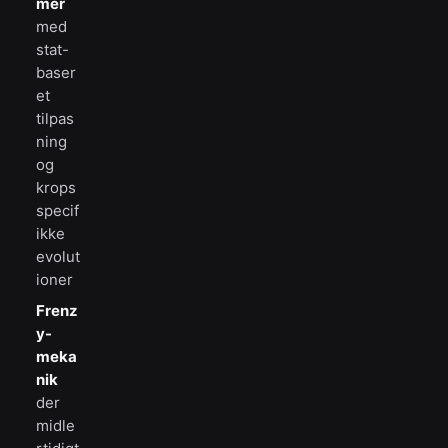
mer
med
stat-
baser
et
tilpas
ning
og
krops
specif
ikke
evolut
ioner
Frenz
y-
meka
nik
der
midle