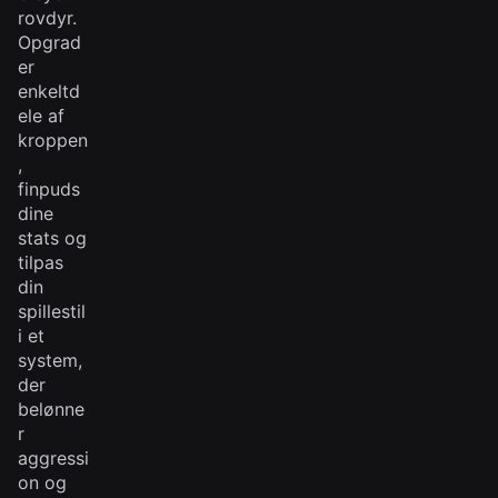
rovdyr.
Opgrad
er
enkeltd
ele af
kroppen
,
finpuds
dine
stats og
tilpas
din
spillestil
i et
system,
der
belønne
r
aggressi
on og