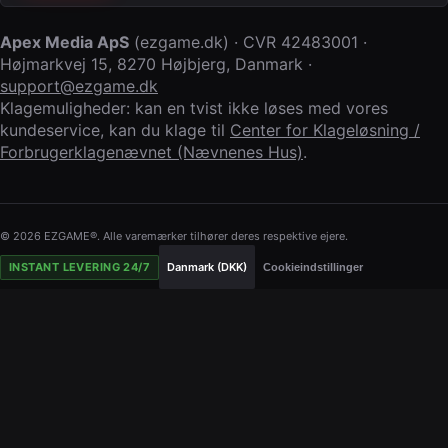
Apex Media ApS
(
ezgame.dk
) · CVR
42483001
·
Højmarkvej 15
,
8270 Højbjerg
,
Danmark
·
support@ezgame.dk
Klagemuligheder: kan en tvist ikke løses med vores
kundeservice, kan du klage til
Center for Klageløsning /
Forbrugerklagenævnet (Nævnenes Hus)
.
© 2026 EZGAME®. Alle varemærker tilhører deres respektive ejere.
INSTANT LEVERING 24/7
Danmark (DKK)
Cookieindstillinger