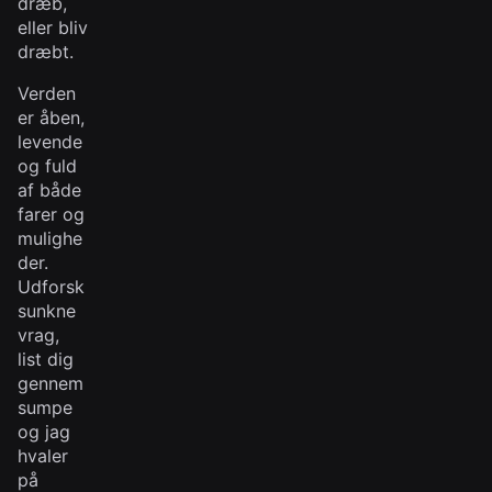
dræb,
eller bliv
dræbt.
Verden
er åben,
levende
og fuld
af både
farer og
mulighe
der.
Udforsk
sunkne
vrag,
list dig
gennem
sumpe
og jag
hvaler
på