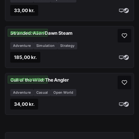
33,00 kr.
Stranded: Alien Dawn Steam
INSTANT LEVERING
Adventure
Simulation
Strategy
185,00 kr.
Call of the Wild: The Angler
INSTANT LEVERING
Adventure
Casual
Open World
34,00 kr.