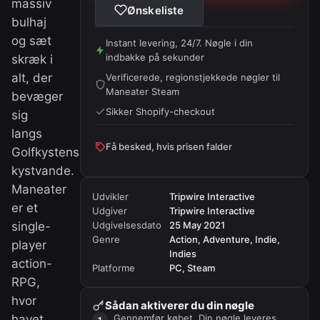
massiv
Ønskeliste
bulhaj
og sæt
Instant levering, 24/7. Nøgle i din
indbakke på sekunder
skræk i
alt, der
Verificerede, regionstjekkede nøgler til
Maneater Steam
bevæger
Sikker Shopify-checkout
sig
langs
Få besked, hvis prisen falder
Golfkystens
kystvande.
Maneater
Udvikler
Tripwire Interactive
er et
Udgiver
Tripwire Interactive
single-
Udgivelsesdato
25 May 2021
Genre
Action, Adventure, Indie,
player
Indies
action-
Platforme
PC, Steam
RPG,
hvor
Sådan aktiverer du din nøgle
havet
Gennemfør købet. Din nøgle leveres