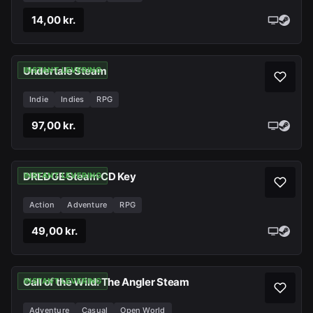
14,00 kr.
Undertale Steam
INSTANT LEVERING
Indie
Indies
RPG
97,00 kr.
DREDGE Steam CD Key
INSTANT LEVERING
Action
Adventure
RPG
49,00 kr.
Call of the Wild: The Angler Steam
INSTANT LEVERING
Adventure
Casual
Open World