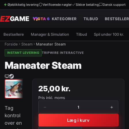
Øjeblikkelig levering
Verificerede nøgler
Sikker betaling
Dansk support
EZ
GAME
GTA 6
KATEGORIER
TILBUD
BESTSELLER
Bestsellere
Manager & Simulation
Tilbud
Spil under 100 kr.
Forside
Steam
Maneater Steam
INSTANT LEVERING
TRIPWIRE INTERACTIVE
Maneater Steam
25,00 kr.
Pris inkl. moms
−
+
1
Tag
kontrol
Læg i kurv
over en