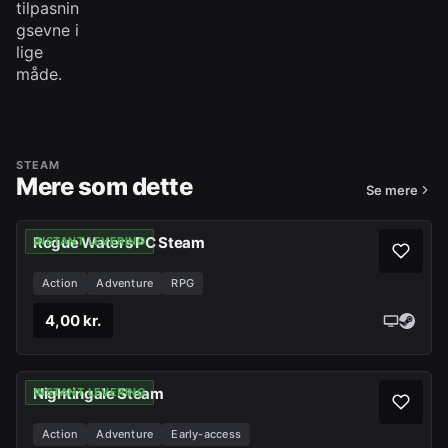
tilpasnin
gsevne i
lige
måde.
STEAM
Mere som dette
Se mere
Rogue Waters PC Steam
INSTANT LEVERING
Action
Adventure
RPG
4,00 kr.
Nightingale Steam
INSTANT LEVERING
Action
Adventure
Early-access