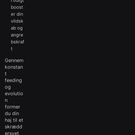
rtidigt
boost
er din
vildsk
ab og
angre
bskraf
t
Gennem
konstan
t
feeding
og
evolutio
n
former
du din
haj til et
skrædd
ersyet