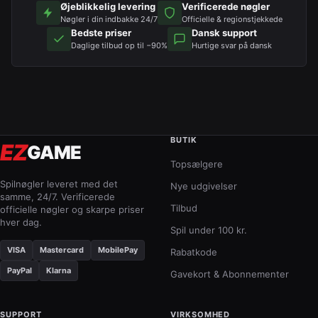
Øjeblikkelig levering
Verificerede nøgler
Nøgler i din indbakke 24/7
Officielle & regionstjekkede
Bedste priser
Dansk support
Daglige tilbud op til −90%
Hurtige svar på dansk
BUTIK
EZ
GAME
Topsælgere
Spilnøgler leveret med det
Nye udgivelser
samme, 24/7. Verificerede
Tilbud
officielle nøgler og skarpe priser
hver dag.
Spil under 100 kr.
VISA
Mastercard
MobilePay
Rabatkode
PayPal
Klarna
Gavekort & Abonnementer
SUPPORT
VIRKSOMHED