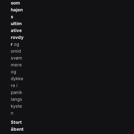
som
hajen
s
ultim
ative
rovdy
r
og
smid
svøm
mere
og
dykke
re i
panik
langs
kyste
n
Stort
åbent