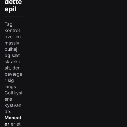
dette
spil
Tag
kontrol
over en
massiv
bulhaj
og sæt
skræk i
alt, der
bevæge
r sig
langs
Golfkyst
ens
kystvan
de.
Maneat
er
er et