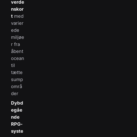
verde
nskor
t
med
varier
ede
miljøe
r fra
åbent
ocean
til
tætte
sump
områ
der
Dybd
egåe
nde
RPG-
syste