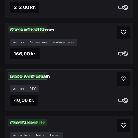
212,00 kr.
SurrounDead Steam
INSTANT LEVERING
Action
Adventure
Early-access
166,00 kr.
Blood West Steam
INSTANT LEVERING
Action
RPG
40,00 kr.
Gord Steam
INSTANT LEVERING
Adventure
Indie
Indies