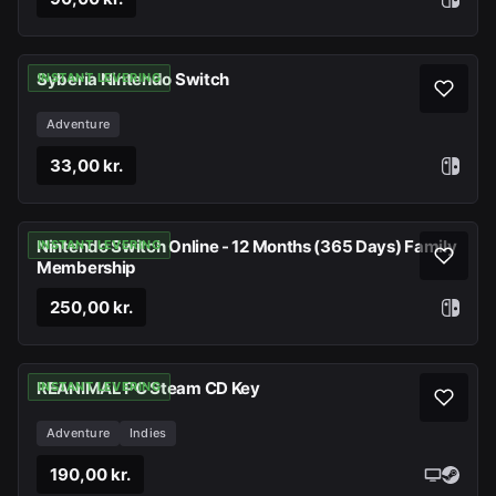
Syberia Nintendo Switch
INSTANT LEVERING
Adventure
33,00 kr.
Nintendo Switch Online - 12 Months (365 Days) Family
INSTANT LEVERING
Membership
250,00 kr.
REANIMAL PC Steam CD Key
INSTANT LEVERING
Adventure
Indies
190,00 kr.