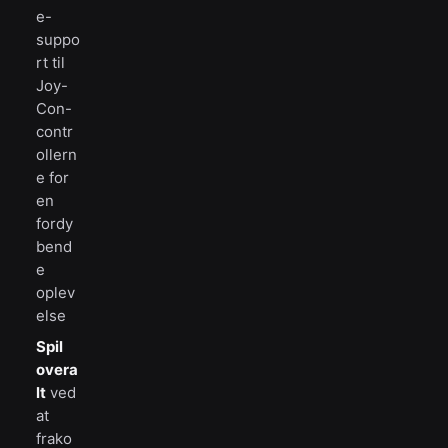
e-
suppo
rt til
Joy-
Con-
contr
ollern
e for
en
fordy
bend
e
oplev
else
Spil
overa
lt
ved
at
frako