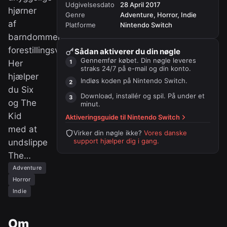
Udgivelsesdato
28 April 2017
hjørner
Genre
Adventure, Horror, Indie
af
Platforme
Nintendo Switch
barndommens
forestillingsverld.
Sådan aktiverer du din nøgle
Gennemfør købet. Din nøgle leveres
Her
straks 24/7 på e-mail og din konto.
hjælper
Indløs koden på
Nintendo Switch
.
du Six
Download, installér og spil. På under et
og The
minut.
Kid
Aktiveringsguide til
Nintendo Switch
med at
Virker din nøgle ikke?
Vores danske
support hjælper dig i gang.
undslippe
The…
Adventure
Horror
Indie
Om