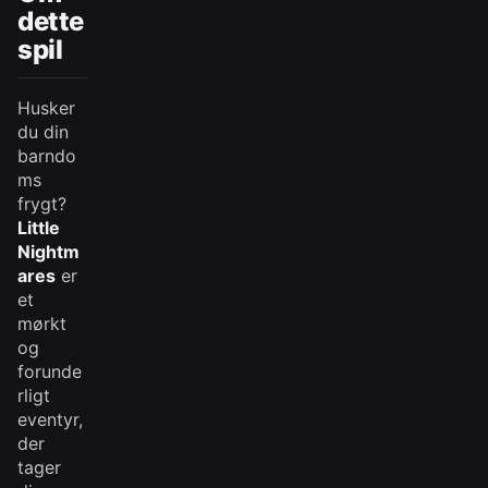
dette
spil
Husker
du din
barndo
ms
frygt?
Little
Nightm
ares
er
et
mørkt
og
forunde
rligt
eventyr,
der
tager