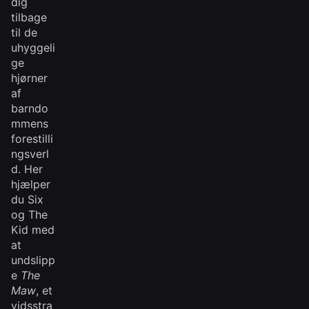
dig
tilbage
til de
uhyggeli
ge
hjørner
af
barndo
mmens
forestilli
ngsverl
d. Her
hjælper
du Six
og The
Kid med
at
undslipp
e
The
Maw
, et
vidsstra