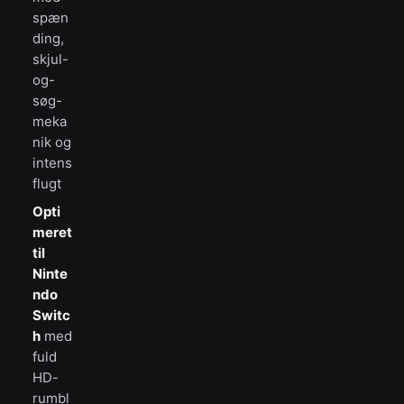
spæn
ding,
skjul-
og-
søg-
meka
nik og
intens
flugt
Opti
meret
til
Ninte
ndo
Switc
h
med
fuld
HD-
rumbl