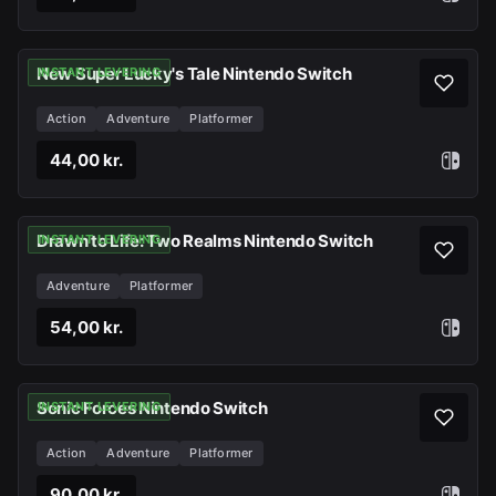
New Super Lucky's Tale Nintendo Switch
INSTANT LEVERING
Action
Adventure
Platformer
44,00 kr.
Drawn to Life: Two Realms Nintendo Switch
INSTANT LEVERING
Adventure
Platformer
54,00 kr.
Sonic Forces Nintendo Switch
INSTANT LEVERING
Action
Adventure
Platformer
90,00 kr.