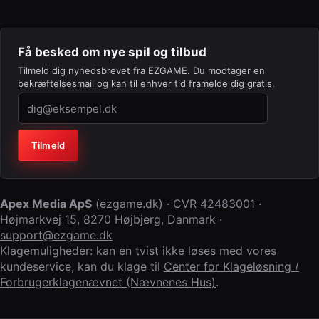
Få besked om nye spil og tilbud
Tilmeld dig nyhedsbrevet fra EZGAME. Du modtager en
bekræftelsesmail og kan til enhver tid framelde dig gratis.
Virksomhed (lad feltet stå tomt)
Tilmeld
Apex Media ApS
(
ezgame.dk
) · CVR
42483001
·
Højmarkvej 15
,
8270 Højbjerg
,
Danmark
·
support@ezgame.dk
Klagemuligheder: kan en tvist ikke løses med vores
kundeservice, kan du klage til
Center for Klageløsning /
Forbrugerklagenævnet (Nævnenes Hus)
.