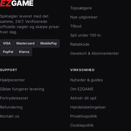
EZ
GAME
Topsælgere
Spilnøgler leveret med det
Nye udgivelser
samme, 24/7. Verificerede
Tilbud
officielle nøgler og skarpe priser
hver dag.
Spil under 100 kr.
VISA
Mastercard
MobilePay
Rabatkode
PayPal
Klarna
Gavekort & Abonnementer
SUPPORT
VIRKSOMHED
Hjælpecenter
Nyheder & guides
Sådan fungerer levering
Om EZGAME
Fortrydelsesret
Aktivér dit spil
Refundering
Handelsbetingelser
Kontakt os
Privatlivspolitik
Cookiepolitik