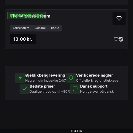
The Witness Steam
INSTANT LEVERING
Adventure
Casual
Indie
13,00 kr.
Øjeblikkelig levering
Verificerede nøgler
Nøgler i din indbakke 24/7
Officielle & regionstjekkede
Bedste priser
Dansk support
Daglige tilbud op til −90%
Hurtige svar på dansk
BUTIK