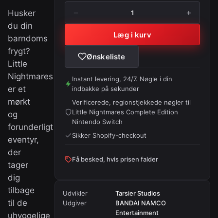
−
+
Husker
1
du din
Læg i kurv
barndoms
frygt?
Ønskeliste
Little
Nightmares
Instant levering, 24/7. Nøgle i din
er et
indbakke på sekunder
mørkt
Verificerede, regionstjekkede nøgler til
Little Nightmares Complete Edition
og
Nintendo Switch
forunderligt
Sikker Shopify-checkout
eventyr,
der
Få besked, hvis prisen falder
tager
dig
tilbage
Udvikler
Tarsier Studios
til de
Udgiver
BANDAI NAMCO
Entertainment
uhyggelige