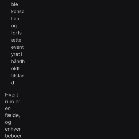
ble
konso
llen
og
forts
ætte
event
yret i
håndh
oldt
tilstan
d
Hvert
rum er
en
fælde,
og
enhver
beboer