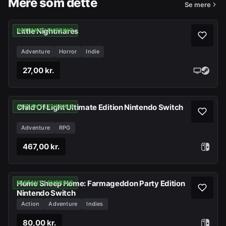
Mere som dette
Se mere
Little Nightmares
INSTANT LEVERING
Adventure
Horror
Indie
27,00 kr.
Child Of Light Ultimate Edition Nintendo Switch
INSTANT LEVERING
Adventure
RPG
467,00 kr.
Home Sheep Home: Farmageddon Party Edition
INSTANT LEVERING
Nintendo Switch
Action
Adventure
Indies
80,00 kr.