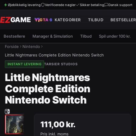
Øjeblikkelig levering
Verificerede nøgler
Sikker betaling
Dansk support
EZ
GAME
GTA 6
KATEGORIER
TILBUD
BESTSELLER
Bestsellere
Manager & Simulation
Tilbud
Spil under 100 kr.
Forside
Nintendo
Little Nightmares Complete Edition Nintendo Switch
INSTANT LEVERING
TARSIER STUDIOS
Little Nightmares
Complete Edition
Nintendo Switch
111,00 kr.
Pris inkl. moms