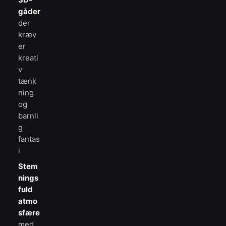
gåder
der
kræv
er
kreati
v
tænk
ning
og
barnli
g
fantas
i
Stem
nings
fuld
atmo
sfære
med