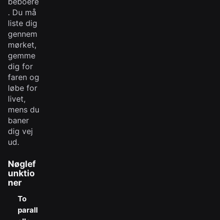
beboere
. Du må
liste dig
gennem
mørket,
gemme
dig for
faren og
løbe for
livet,
mens du
baner
dig vej
ud.
Nøglef
unktio
ner
To
parall