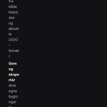
fra
både
klassi
ske
og
aktuel
le
LEGO
-
temae
r
Gem
og
ekspo
rtér
dine
egne
bygni
nger