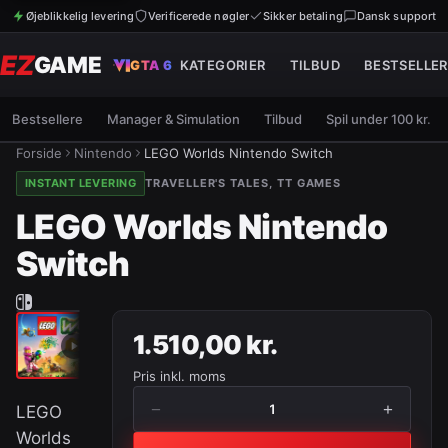
Øjeblikkelig levering
Verificerede nøgler
Sikker betaling
Dansk support
EZ
GAME
GTA 6
KATEGORIER
TILBUD
BESTSELLER
Bestsellere
Manager & Simulation
Tilbud
Spil under 100 kr.
Forside
Nintendo
LEGO Worlds Nintendo Switch
INSTANT LEVERING
TRAVELLER'S TALES, TT GAMES
LEGO Worlds Nintendo
Switch
1.510,00 kr.
Pris inkl. moms
−
+
1
LEGO
Worlds