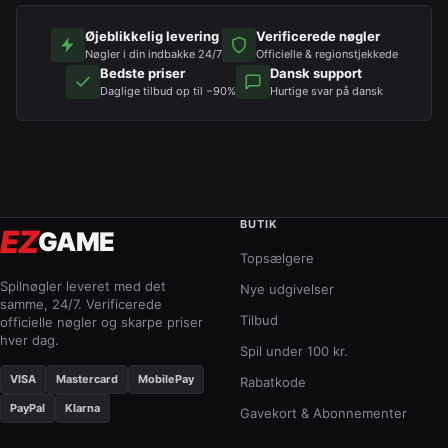
Øjeblikkelig levering
Verificerede nøgler
Nøgler i din indbakke 24/7
Officielle & regionstjekkede
Bedste priser
Dansk support
Daglige tilbud op til −90%
Hurtige svar på dansk
BUTIK
EZ
GAME
Topsælgere
Spilnøgler leveret med det
Nye udgivelser
samme, 24/7. Verificerede
Tilbud
officielle nøgler og skarpe priser
hver dag.
Spil under 100 kr.
VISA
Mastercard
MobilePay
Rabatkode
PayPal
Klarna
Gavekort & Abonnementer