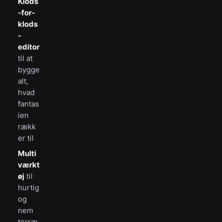
Klods
-for-
klods
-
editor
til at
bygge
alt,
hvad
fantas
ien
rækk
er til
Multi
værkt
øj
til
hurtig
og
nem
terræ