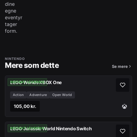
dine
egne
eventyr
tager
form.
NINTENDO
Mere som dette
Se mere
LEGO Worlds XBOX One
INSTANT LEVERING
Action
Adventure
Open World
105,00 kr.
LEGO Jurassic World Nintendo Switch
INSTANT LEVERING