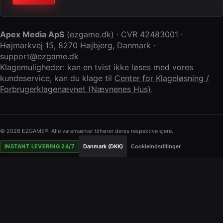
Apex Media ApS
(
ezgame.dk
) · CVR
42483001
·
Højmarkvej 15
,
8270 Højbjerg
,
Danmark
·
support@ezgame.dk
Klagemuligheder: kan en tvist ikke løses med vores
kundeservice, kan du klage til
Center for Klageløsning /
Forbrugerklagenævnet (Nævnenes Hus)
.
© 2026 EZGAME®. Alle varemærker tilhører deres respektive ejere.
INSTANT LEVERING 24/7
Danmark (DKK)
Cookieindstillinger