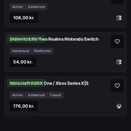
Action
Adventure
108,00 kr.
Drawn to Life: Two Realms Nintendo Switch
INSTANT LEVERING
Adventure
Platformer
54,00 kr.
Minecraft XBOX One / Xbox Series X|S
INSTANT LEVERING
Action
Adventure
Casual
176,00 kr.