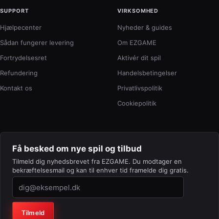
SUPPORT
VIRKSOMHED
Hjælpecenter
Nyheder & guides
Sådan fungerer levering
Om EZGAME
Fortrydelsesret
Aktivér dit spil
Refundering
Handelsbetingelser
Kontakt os
Privatlivspolitik
Cookiepolitik
Få besked om nye spil og tilbud
Tilmeld dig nyhedsbrevet fra EZGAME. Du modtager en
bekræftelsesmail og kan til enhver tid framelde dig gratis.
Virksomhed (lad feltet stå tomt)
Tilmeld