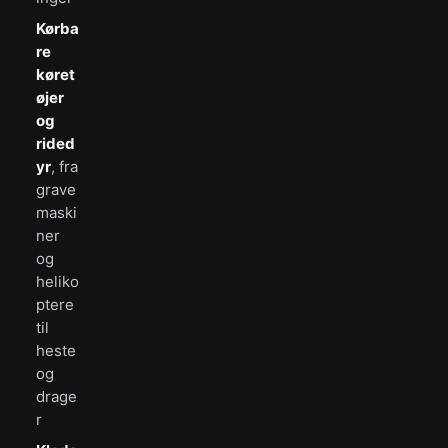
Kørba
re
køret
øjer
og
rided
yr
, fra
grave
maski
ner
og
heliko
ptere
til
heste
og
drage
r