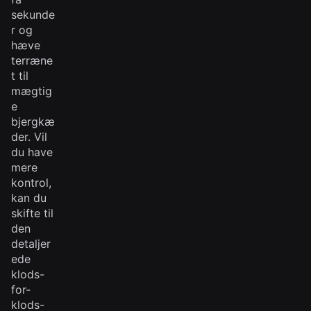
sekunde
r og
hæve
terræne
t til
mægtig
e
bjergkæ
der. Vil
du have
mere
kontrol,
kan du
skifte til
den
detaljer
ede
klods-
for-
klods-