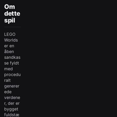
Om
dette
spil
LEGO
Worlds
er en
åben
sandkas
se fyldt
med
procedu
ralt
generer
ede
verdene
r, der er
bygget
fuldstæ