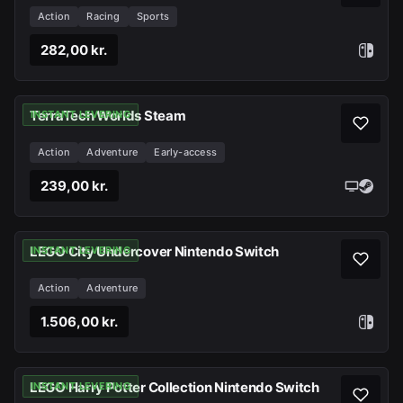
Action
Racing
Sports
282,00 kr.
TerraTech Worlds Steam
INSTANT LEVERING
Action
Adventure
Early-access
239,00 kr.
LEGO City Undercover Nintendo Switch
INSTANT LEVERING
Action
Adventure
1.506,00 kr.
LEGO Harry Potter Collection Nintendo Switch
INSTANT LEVERING