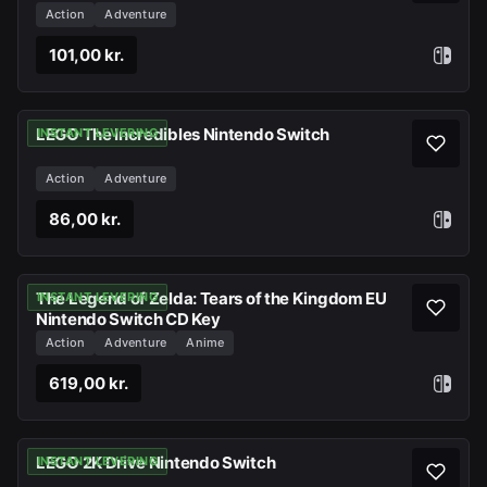
Action
Adventure
101,00 kr.
LEGO The Incredibles Nintendo Switch
INSTANT LEVERING
Action
Adventure
86,00 kr.
The Legend of Zelda: Tears of the Kingdom EU
INSTANT LEVERING
Nintendo Switch CD Key
Action
Adventure
Anime
619,00 kr.
LEGO 2K Drive Nintendo Switch
INSTANT LEVERING