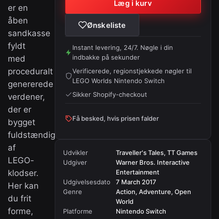
Læg i kurv
er en
åben
Ønskeliste
sandkasse
fyldt
Instant levering, 24/7. Nøgle i din
indbakke på sekunder
med
proceduralt
Verificerede, regionstjekkede nøgler til
LEGO Worlds Nintendo Switch
genererede
Sikker Shopify-checkout
verdener,
der er
Få besked, hvis prisen falder
bygget
fuldstændigt
af
Udvikler
Traveller's Tales, TT Games
LEGO-
Udgiver
Warner Bros. Interactive
klodser.
Entertainment
Udgivelsesdato
7 March 2017
Her kan
Genre
Action, Adventure, Open
du frit
World
forme,
Platforme
Nintendo Switch