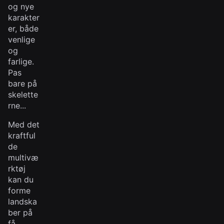
og nye
karakter
er, både
venlige
og
farlige.
Pas
bare på
skelette
rne...
Med det
kraftful
de
multivæ
rktøj
kan du
forme
landska
ber på
få