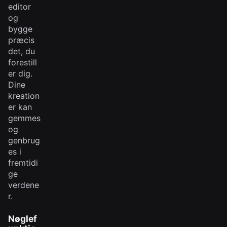
editor
og
bygge
præcis
det, du
forestill
er dig.
Dine
kreation
er kan
gemmes
og
genbrug
es i
fremtidi
ge
verdene
r.
Nøglef