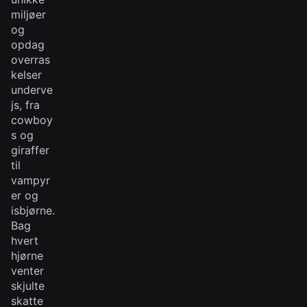
miljøer
og
opdag
overras
kelser
underve
js, fra
cowboy
s og
giraffer
til
vampyr
er og
isbjørne.
Bag
hvert
hjørne
venter
skjulte
skatte