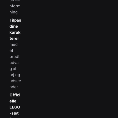
nform
ning
Tilpas
dine
karak
terer
med
et
bredt
udval
g af
tøj og
udsee
nder
Offici
elle
LEGO
-sæt