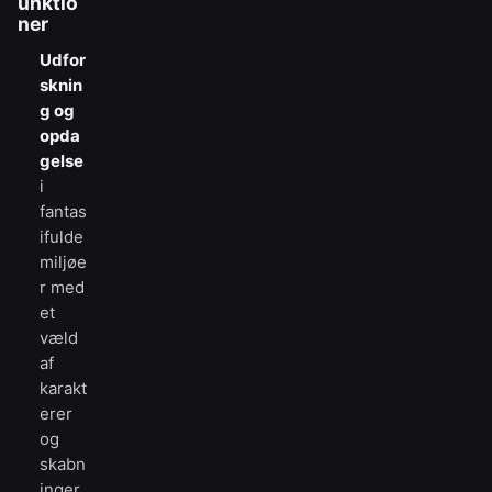
unktio
ner
Udfor
sknin
g og
opda
gelse
i
fantas
ifulde
miljøe
r med
et
væld
af
karakt
erer
og
skabn
inger