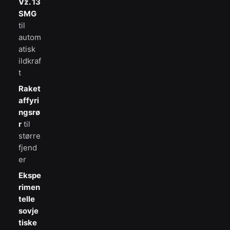
Vz. 13
SMG
til
autom
atisk
ildkraf
t
Raket
affyri
ngsrø
r
til
større
fjend
er
Ekspe
rimen
telle
sovje
tiske