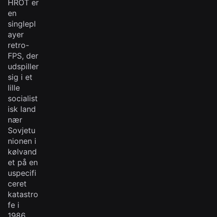
HROT er
en
singlepl
ayer
retro-
FPS, der
udspiller
sig i et
lille
socialist
isk land
nær
Sovjetu
nionen i
kølvand
et på en
uspecifi
ceret
katastro
fe i
1986.