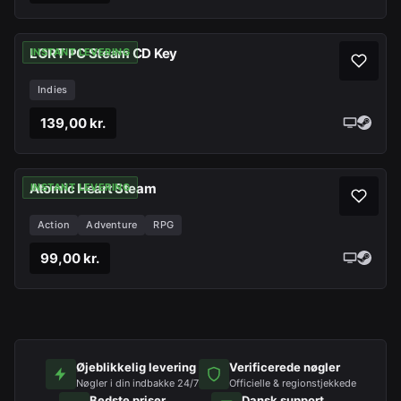
LORT PC Steam CD Key
INSTANT LEVERING
Indies
139,00 kr.
Atomic Heart Steam
INSTANT LEVERING
Action
Adventure
RPG
99,00 kr.
Øjeblikkelig levering
Verificerede nøgler
Nøgler i din indbakke 24/7
Officielle & regionstjekkede
Bedste priser
Dansk support