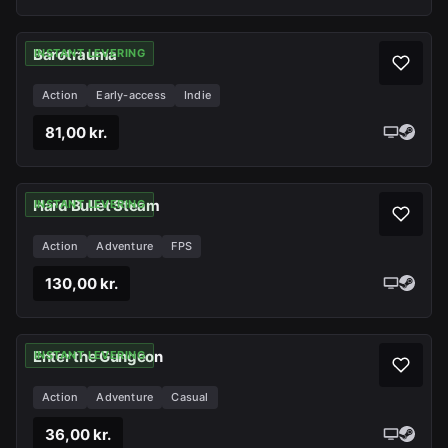
Barotrauma
INSTANT LEVERING
Action
Early-access
Indie
81,00 kr.
Hard Bullet Steam
INSTANT LEVERING
Action
Adventure
FPS
130,00 kr.
Enter the Gungeon
INSTANT LEVERING
Action
Adventure
Casual
36,00 kr.