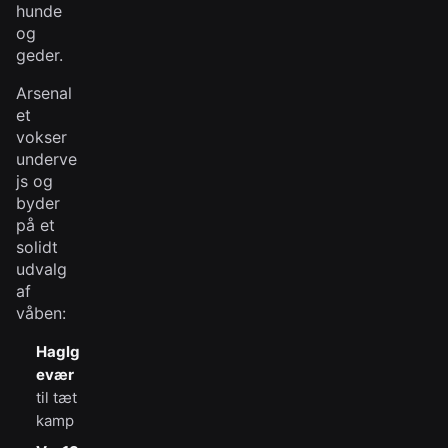
hunde
og
geder.
Arsenal
et
vokser
underve
js og
byder
på et
solidt
udvalg
af
våben:
Haglg
evær
til tæt
kamp