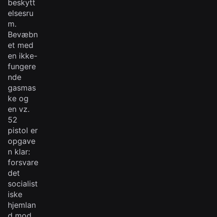
beskytt
elsesru
m.
Bevæbn
et med
en ikke-
fungere
nde
gasmas
ke og
en vz.
52
pistol er
opgave
n klar:
forsvare
det
socialist
iske
hjemlan
d mod