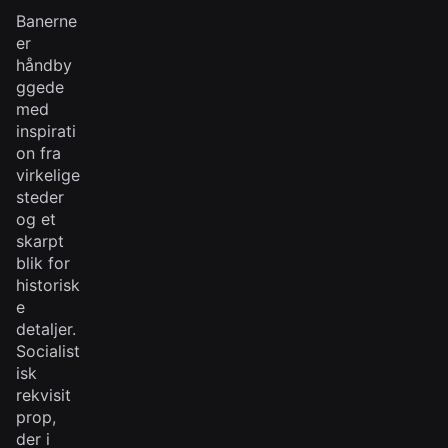
Banerne
er
håndby
ggede
med
inspirati
on fra
virkelige
steder
og et
skarpt
blik for
historisk
e
detaljer.
Socialist
isk
rekvisit
prop,
der i