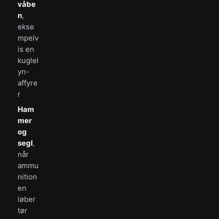
våbe
n
,
ekse
mpelv
is en
kuglel
yn-
affyre
r
Ham
mer
og
segl
,
når
ammu
nition
en
løber
tør