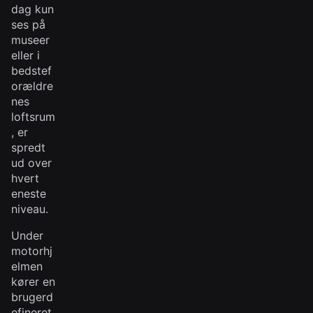
dag kun
ses på
museer
eller i
bedstef
orældre
nes
loftsrum
, er
spredt
ud over
hvert
eneste
niveau.
Under
motorhj
elmen
kører en
brugerd
efineret