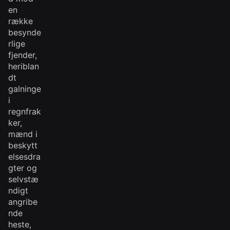
en
række
besynde
rlige
fjender,
heriblan
dt
galninge
i
regnfrak
ker,
mænd i
beskytt
elsesdra
gter og
selvstæ
ndigt
angribe
nde
heste,