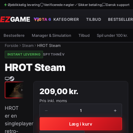
Øjeblikkelig levering
Verificerede nøgler
Sikker betaling
Dansk support
EZ
GAME
GTA 6
KATEGORIER
TILBUD
BESTSELLER
Bestsellere
Manager & Simulation
Tilbud
Spil under 100 kr.
Forside
Steam
HROT Steam
INSTANT LEVERING
SPYTIHNĚV
HROT Steam
209,00 kr.
Pris inkl. moms
HROT
−
+
1
er en
singleplayer
Læg i kurv
retro-