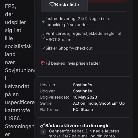
Ønskeliste
FPS,
der
Instant levering, 24/7. Nøgle i din
udspiller
indbakke på sekunder
sig i et
Verificerede, regionstjekkede nøgler til
lille
HROT Steam
socialistisk
Sikker Shopify-checkout
land
nær
Få besked, hvis prisen falder
Sovjetunionen
i
Udvikler
Spytihněv
kølvandet
Udgiver
Spytihněv
på en
Udgivelsesdato
16 May 2023
uspecificeret
Genre
Action, Indie, Shoot Em' Up
Platforme
PC, Steam
katastrofe
i 1986.
Sådan aktiverer du din nøgle
Stemningen
Gennemfør købet. Din nøgle leveres
er
straks 24/7 på e-mail og din konto.