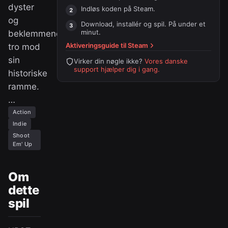
dyster
Indløs koden på
Steam
.
og
Download, installér og spil. På under et
minut.
beklemmende,
Aktiveringsguide til
Steam
tro mod
sin
Virker din nøgle ikke?
Vores danske
support hjælper dig i gang.
historiske
ramme.
…
Action
Indie
Shoot
Em' Up
Om
dette
spil