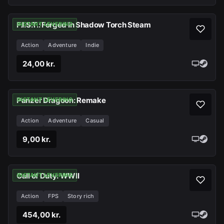
F.I.S.T.: Forged In Shadow Torch Steam
INSTANT LEVERING
Action
Adventure
Indie
24,00 kr.
Panzer Dragoon: Remake
INSTANT LEVERING
Action
Adventure
Casual
9,00 kr.
Call of Duty: WWII
INSTANT LEVERING
Action
FPS
Story rich
454,00 kr.