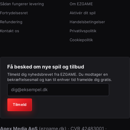
Sådan fungerer levering
Om EZGAME
Fortrydelsesret
Aktivér dit spil
Refundering
Handelsbetingelser
Kontakt os
Privatlivspolitik
Cookiepolitik
Få besked om nye spil og tilbud
Tilmeld dig nyhedsbrevet fra EZGAME. Du modtager en
bekræftelsesmail og kan til enhver tid framelde dig gratis.
Virksomhed (lad feltet stå tomt)
Tilmeld
Apex Media ApS
(
ezgame.dk
) · CVR
42483001
·