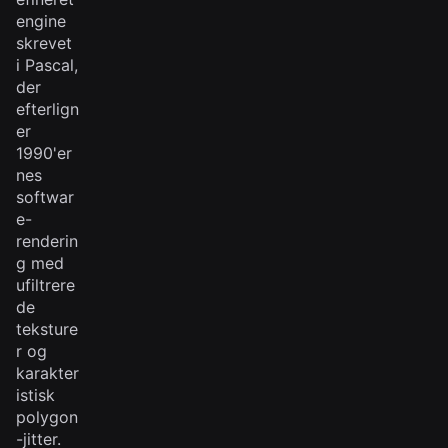
engine
skrevet
i Pascal,
der
efterlign
er
1990'er
nes
softwar
e-
renderin
g med
ufiltrere
de
teksture
r og
karakter
istisk
polygon
-jitter.