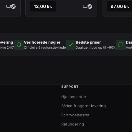
12,00 kr.
97,00 kr.
evering
Verificerede nøgler
Bedste priser
Da
akke 24/7
Officielle & regionstjekkede
Daglige tilbud op til −90%
Hur
SUPPORT
Hjælpecenter
Sådan fungerer levering
Fortrydelsesret
Refundering