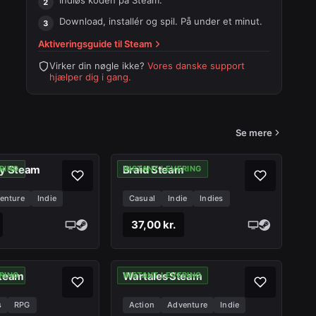
Indløs koden på
Steam
.
Download, installér og spil. På under et minut.
Aktiveringsguide til
Steam
Virker din nøgle ikke?
Vores danske support
hjælper dig i gang.
Se mere
ry Steam
Braid Steam
RING
INSTANT LEVERING
enture
Indie
Casual
Indie
Indies
37,00 kr.
Steam
Wartales Steam
RING
INSTANT LEVERING
s
RPG
Action
Adventure
Indie