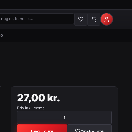
gler og bundles
op
27,00 kr.
Pris inkl. moms
−
+
1
Læg i kurv
Ønskeliste