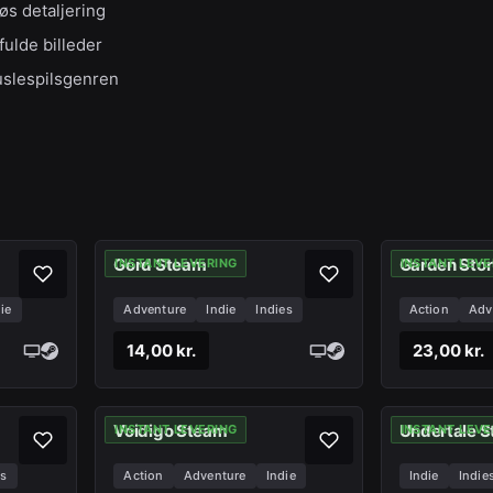
s detaljering
ulde billeder
puslespilsgenren
Gord Steam
Garden Sto
INSTANT LEVERING
INSTANT LEVE
ie
Adventure
Indie
Indies
Action
Adv
14,00 kr.
23,00 kr.
Voidigo Steam
Undertale 
INSTANT LEVERING
INSTANT LEVE
es
Action
Adventure
Indie
Indie
Indie