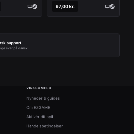
97,00 kr.
nsk support
tige svar på dansk
VIRKSOMHED
Nyheder & guides
Om EZGAME
Aktivér dit spil
Handelsbetingelser