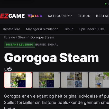
Ø
EZ
GAME
GTA 6
KATEGORIER
TILBUD
BESTSE
Bestsellere
Manager & Simulation
Tilbud
Spil under 100 kr.
Forside
Steam
Gorogoa Steam
INSTANT LEVERING
BURIED SIGNAL
Gorogoa Steam
Gorogoa er en elegant og helt original udvidelse af p
Spillet fortæller sin historie udelukkende gennem sm
byder…