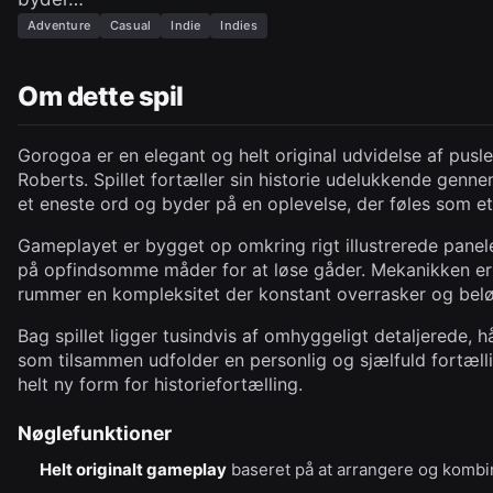
Adventure
Casual
Indie
Indies
Om dette spil
Gorogoa er en elegant og helt original udvidelse af pusl
Roberts. Spillet fortæller sin historie udelukkende genn
et eneste ord og byder på en oplevelse, der føles som e
Gameplayet er bygget op omkring rigt illustrerede panel
på opfindsomme måder for at løse gåder. Mekanikken er
rummer en kompleksitet der konstant overrasker og belø
Bag spillet ligger tusindvis af omhyggeligt detaljerede, h
som tilsammen udfolder en personlig og sjælfuld fortælli
helt ny form for historiefortælling.
Nøglefunktioner
Helt originalt gameplay
baseret på at arrangere og kombin