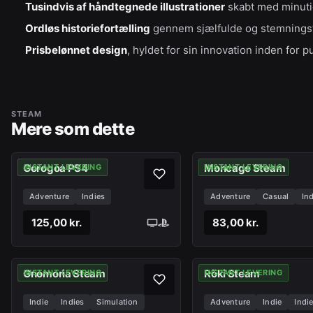
Tusindvis af håndtegnede illustrationer
skabt med minutiø
Ordløs historiefortælling
gennem sjælfulde og stemningsf
Prisbelønnet design
, hyldet for sin innovation inden for 
STEAM
Mere som dette
Gorogoa PS4
Moncage Steam
INSTANT LEVERING
INSTANT LEVERING
Adventure
Indies
Adventure
Casual
Ind
125,00 kr.
83,00 kr.
Gnomoria Steam
Röki Steam
INSTANT LEVERING
INSTANT LEVERING
Indie
Indies
Simulation
Adventure
Indie
Indi