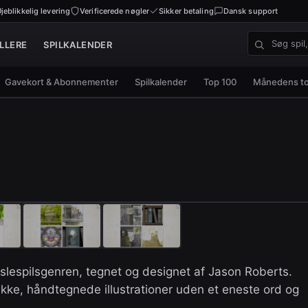
jeblikkelig levering
Verificerede nøgler
Sikker betaling
Dansk support
LLERE
SPILKALENDER
Søg spil, nø
Gavekort & Abonnementer
Spilkalender
Top 100
Månedens t
uslespilsgenren, tegnet og designet af Jason Roberts.
ukke, håndtegnede illustrationer uden et eneste ord og