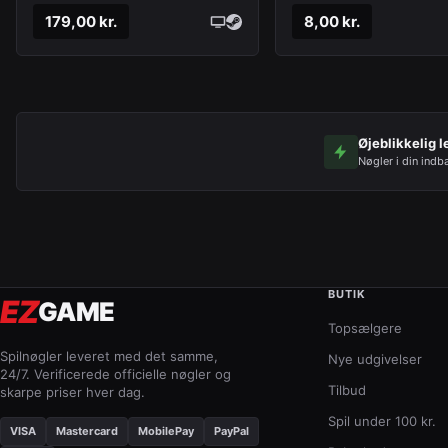
179,00 kr.
8,00 kr.
Øjeblikkelig l
Nøgler i din indb
BUTIK
EZ
GAME
Topsælgere
Spilnøgler leveret med det samme,
Nye udgivelser
24/7. Verificerede officielle nøgler og
Tilbud
skarpe priser hver dag.
Spil under 100 kr.
VISA
Mastercard
MobilePay
PayPal