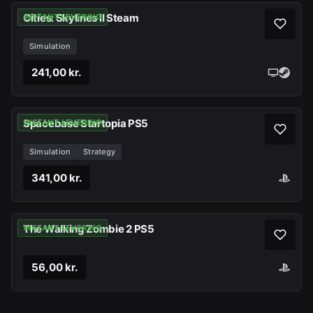
Cities: Skylines II Steam
INSTANT LEVERING
Simulation
241,00 kr.
Spacebase Startopia PS5
INSTANT LEVERING
Simulation
Strategy
341,00 kr.
The Walking Zombie 2 PS5
INSTANT LEVERING
56,00 kr.