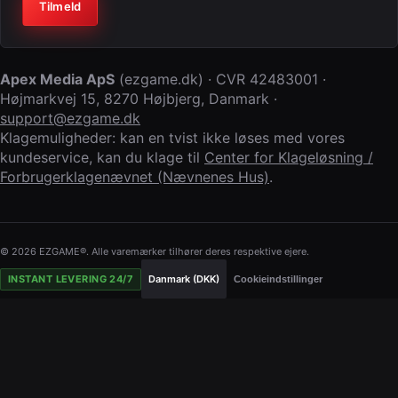
Virksomhed (lad feltet stå tomt)
Tilmeld
Apex Media ApS
(
ezgame.dk
) · CVR
42483001
·
Højmarkvej 15
,
8270 Højbjerg
,
Danmark
·
support@ezgame.dk
Klagemuligheder: kan en tvist ikke løses med vores
kundeservice, kan du klage til
Center for Klageløsning /
Forbrugerklagenævnet (Nævnenes Hus)
.
© 2026 EZGAME®. Alle varemærker tilhører deres respektive ejere.
INSTANT LEVERING 24/7
Danmark (DKK)
Cookieindstillinger