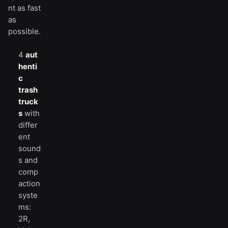
nt as fast
as
possible.
4
aut
henti
c
trash
truck
s
with
differ
ent
sound
s and
comp
action
syste
ms:
2R,