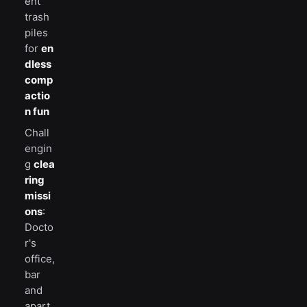
ent
trash
piles
for
en
dless
comp
actio
n fun
Chall
engin
g
clea
ring
missi
ons
:
Docto
r's
office,
bar
and
apart