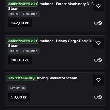
American Truck Simulator - Forest Machinery DLC
INSTANT LEVERING
Steam
Indies
Simulation
242,00 kr.
American Truck Simulator - Heavy Cargo Pack DLC
INSTANT LEVERING
Steam
Indies
Simulation
186,00 kr.
Taxi Life: A City Driving Simulator Steam
INSTANT LEVERING
Simulation
50,00 kr.