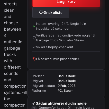
Læg i kurv
streets
clean
Ønskeliste
and
choose
Instant levering, 24/7. Nøgle i din
indbakke på sekunder
between
4
Verificerede, regionstjekkede nøgler til
Garbage Truck Simulator Steam
authentic
Sikker Shopify-checkout
garbage
trucks
Få besked, hvis prisen falder
with
different
sounds
Udvikler
Darius Bode
and
Udgiver
Darius Bode
compaction
Udgivelsesdato
9 Feb, 2023
Platforme
PC, Steam
systems.Fill
the
Sådan aktiverer du din nøgle
compactor
Gennemfør købet. Din nøgle leveres