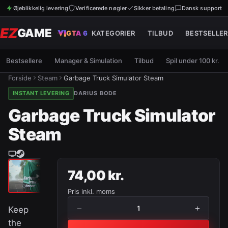
Øjeblikkelig levering
Verificerede nøgler
Sikker betaling
Dansk support
EZ
GAME
GTA 6
KATEGORIER
TILBUD
BESTSELLER
Bestsellere
Manager & Simulation
Tilbud
Spil under 100 kr.
Forside
Steam
Garbage Truck Simulator Steam
INSTANT LEVERING
DARIUS BODE
Garbage Truck Simulator
Steam
74,00 kr.
Pris inkl. moms
−
+
1
Keep
the