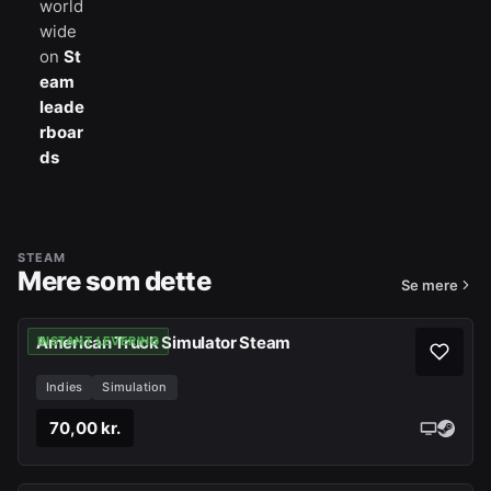
world
wide
on
St
eam
leade
rboar
ds
STEAM
Mere som dette
Se mere
American Truck Simulator Steam
INSTANT LEVERING
Indies
Simulation
70,00 kr.