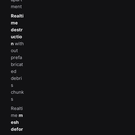
ment
Realti
me
destr
uctio
n
with
out
prefa
bricat
ed
debri
s
chunk
s
Realti
me
m
esh
defor