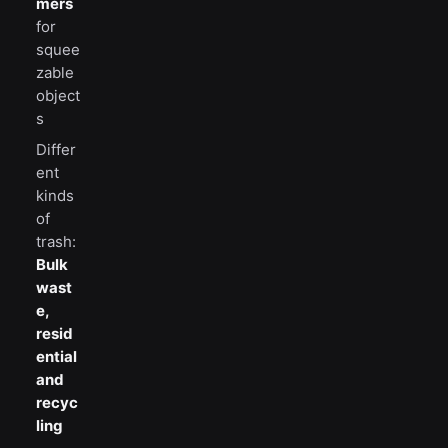
mers
for
squee
zable
object
s
Differ
ent
kinds
of
trash:
Bulk
wast
e,
resid
ential
and
recyc
ling