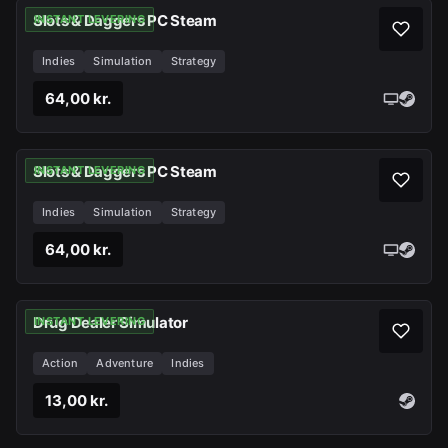
Slots & Daggers PC Steam
INSTANT LEVERING
Indies
Simulation
Strategy
64,00 kr.
Slots & Daggers PC Steam
INSTANT LEVERING
Indies
Simulation
Strategy
64,00 kr.
Drug Dealer Simulator
INSTANT LEVERING
Action
Adventure
Indies
13,00 kr.