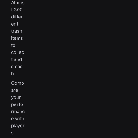
Almos
t 300
differ
ent
trash
items
to
collec
t and
smas
h
Comp
are
your
perfo
rmanc
e with
player
s