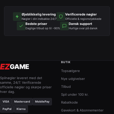
Øjeblikkelig levering
Verificerede nøgler
Nøgler i din indbakke 24/7
Officielle & regionstjekkede
Bedste priser
Dansk support
Daglige tilbud op til −90%
Hurtige svar på dansk
BUTIK
EZ
GAME
Topsælgere
Spilnøgler leveret med det
Nye udgivelser
samme, 24/7. Verificerede
Tilbud
officielle nøgler og skarpe priser
hver dag.
Spil under 100 kr.
VISA
Mastercard
MobilePay
Rabatkode
PayPal
Klarna
Gavekort & Abonnementer