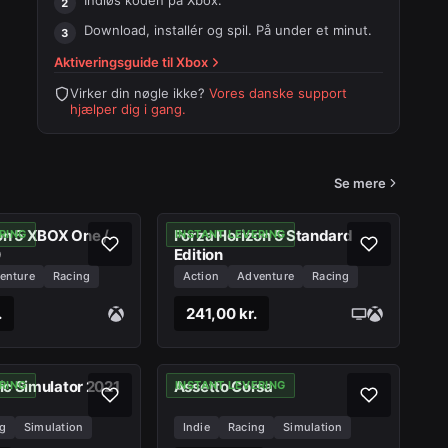
Indløs koden på
Xbox
.
Download, installér og spil. På under et minut.
Aktiveringsguide til
Xbox
Virker din nøgle ikke?
Vores danske support
hjælper dig i gang.
Se mere
on 5 XBOX One /
Forza Horizon 5 Standard
RING
INSTANT LEVERING
0
Edition
enture
Racing
Action
Adventure
Racing
.
241,00 kr.
c Simulator 2021
Assetto Corsa
RING
INSTANT LEVERING
g
Simulation
Indie
Racing
Simulation