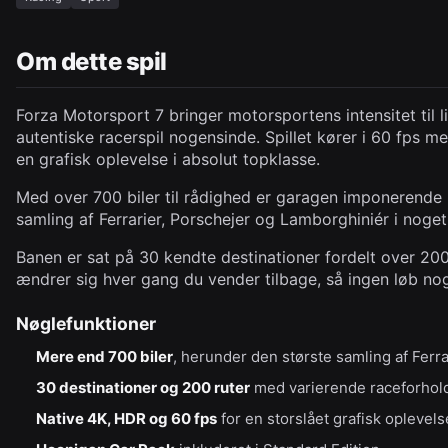
Om dette spil
Forza Motorsport 7 bringer motorsportens intensitet til 
autentiske racerspil nogensinde. Spillet kører i 60 fps m
en grafisk oplevelse i absolut topklasse.
Med over 700 biler til rådighed er garagen imponerende b
samling af Ferrarier, Porschejer og Lamborghiniér i noget r
Banen er sat på 30 kendte destinationer fordelt over 20
ændrer sig hver gang du vender tilbage, så ingen løb no
Nøglefunktioner
Mere end 700 biler
, herunder den største samling af Ferr
30 destinationer og 200 ruter
med varierende raceforhol
Native 4K, HDR og 60 fps
for en storslået grafisk oplevels