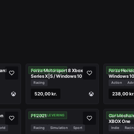
dard
Forza Motorsport 8 Xbox
Forza Horiz
INSTANT LEVERING
INSTANT LEVE
Series X|S / Windows 10
Windows 1
Racing
Action
Adv
520,00 kr.
238,00 kr
on
F1 2021
Car Mechani
INSTANT LEVERING
INSTANT LEVE
XBOX One
rld
Racing
Simulation
Sport
Indie
Racin