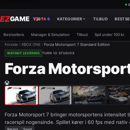
Ø
EZ
GAME
GTA 6
KATEGORIER
TILBUD
BESTSE
Bestsellere
Manager & Simulation
Tilbud
Spil under 100 kr.
Forside
XBOX ONE
Forza Motorsport 7 Standard Edition
INSTANT LEVERING
TURN 10 STUDIOS
Forza Motorsport
Forza Motorsport 7 bringer motorsportens intensitet ti
racerspil nogensinde. Spillet kører i 60 fps med nativ
Racing
Sport