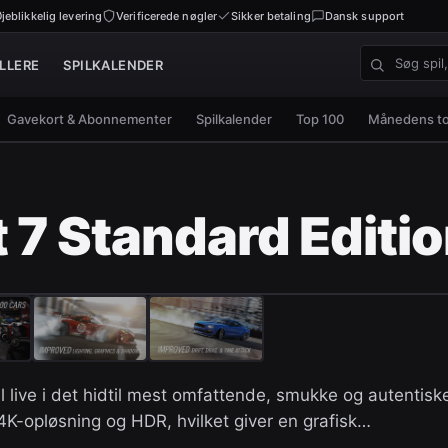
jeblikkelig levering
Verificerede nøgler
Sikker betaling
Dansk support
LLERE
SPILKALENDER
Søg spil, nø
Gavekort & Abonnementer
Spilkalender
Top 100
Månedens t
 7 Standard Editi
l live i det hidtil mest omfattende, smukke og autentisk
 4K-opløsning og HDR, hvilket giver en grafisk…