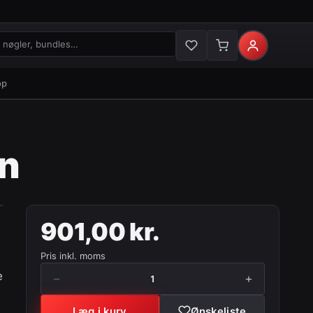
gler og bundles
op
on
901,00 kr.
Pris inkl. moms
e
−
+
1
Læg i kurv
Ønskeliste