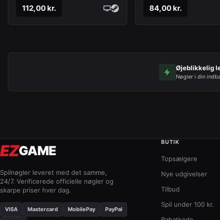
112,00 kr.
84,00 kr.
Øjeblikkelig l
Nøgler i din indb
BUTIK
EZ
GAME
Topsælgere
Spilnøgler leveret med det samme,
Nye udgivelser
24/7. Verificerede officielle nøgler og
Tilbud
skarpe priser hver dag.
Spil under 100 kr.
VISA
Mastercard
MobilePay
PayPal
Rabatkode