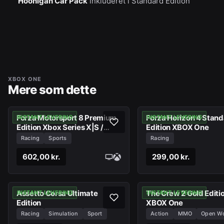
Hoonigan Car Pack
inkluderet i Standard Edition
XBOX ONE
Mere som dette
Forza Motorsport 8 Premium
Forza Horizon 4 Stan
INSTANT LEVERING
INSTANT LEVERING
Edition Xbox Series X|S /
Edition XBOX One
Windows 10
Racing
Sports
Racing
602,00 kr.
299,00 kr.
Assetto Corsa Ultimate
The Crew 2 Gold Editi
INSTANT LEVERING
INSTANT LEVERING
Edition
XBOX One
Racing
Simulation
Sport
Action
MMO
Open Wo