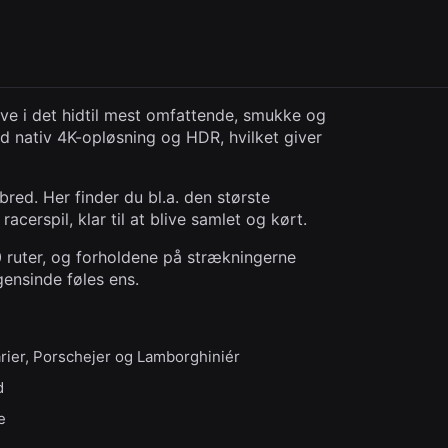
live i det hidtil mest omfattende, smukke og
ed nativ 4K-opløsning og HDR, hvilket giver
red. Her finder du bl.a. den største
acerspil, klar til at blive samlet og kørt.
0 ruter, og forholdene på strækningerne
gensinde føles ens.
arier, Porschejer og Lamborghiniér
d
e