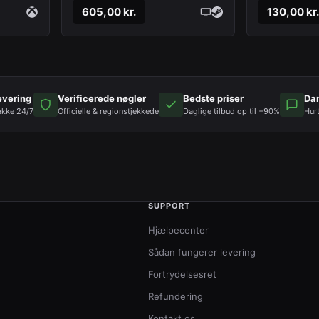
605,00 kr.
130,00 kr.
evering
Verificerede nøgler
Bedste priser
Da
akke 24/7
Officielle & regionstjekkede
Daglige tilbud op til −90%
Hur
SUPPORT
Hjælpecenter
Sådan fungerer levering
Fortrydelsesret
Refundering
Kontakt os