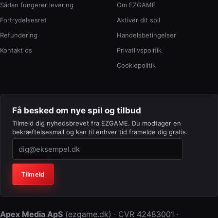
Sådan fungerer levering
Om EZGAME
Fortrydelsesret
Aktivér dit spil
Refundering
Handelsbetingelser
Kontakt os
Privatlivspolitik
Cookiepolitik
Få besked om nye spil og tilbud
Tilmeld dig nyhedsbrevet fra EZGAME. Du modtager en
bekræftelsesmail og kan til enhver tid framelde dig gratis.
Virksomhed (lad feltet stå tomt)
Tilmeld
Apex Media ApS
(
ezgame.dk
) · CVR
42483001
·