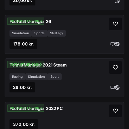
30,00 kr.
Football Manager 26
INSTANT LEVERING
Simulation
Sports
Strategy
178,00 kr.
Tennis Manager 2021 Steam
INSTANT LEVERING
Racing
Simulation
Sport
26,00 kr.
Football Manager 2022 PC
INSTANT LEVERING
370,00 kr.