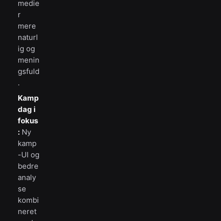
medie
r
mere
naturl
ig og
menin
gsfuld
.
Kamp
dag i
fokus
:
Ny
kamp
-UI og
bedre
analy
se
kombi
neret