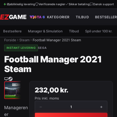
Øjeblikkelig levering
Verificerede nøgler
Sikker betaling
Dansk support
EZ
GAME
GTA 6
KATEGORIER
TILBUD
BESTSELLER
Bestsellere
Manager & Simulation
Tilbud
Spil under 100 kr.
Forside
Steam
Football Manager 2021 Steam
INSTANT LEVERING
SEGA
Football Manager 2021
Steam
232,00 kr.
Pris inkl. moms
−
+
1
Manageren
er