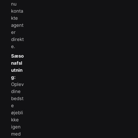
nu
konta
kte
agent
er
direkt
e.
Sæso
nafsl
utnin
g:
Oplev
dine
bedst
e
øjebli
kke
igen
med