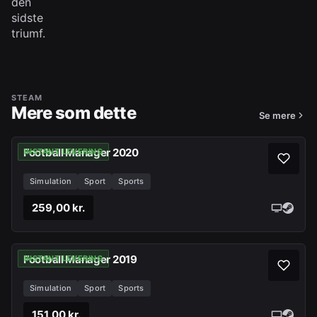
den
sidste
triumf.
STEAM
Mere som dette
Se mere
Football Manager 2020
INSTANT LEVERING
Simulation
Sport
Sports
259,00 kr.
Football Manager 2019
INSTANT LEVERING
Simulation
Sport
Sports
151,00 kr.