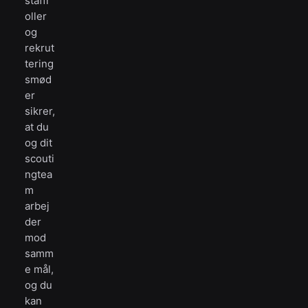
staffr
oller
og
rekrut
tering
smød
er
sikrer,
at du
og dit
scouti
ngtea
m
arbej
der
mod
samm
e mål,
og du
kan