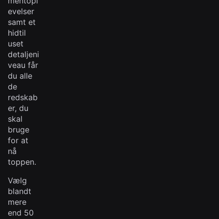
mentopl
evelser
samt et
hidtil
uset
detaljeni
veau får
du alle
de
redskab
er, du
skal
bruge
for at
nå
toppen.
Vælg
blandt
mere
end 50