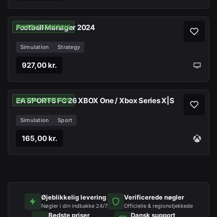
Football Manager 2024
INSTANT LEVERING
Simulation
Strategy
927,00 kr.
EA SPORTS FC 26 XBOX One / Xbox Series X|S
INSTANT LEVERING
Simulation
Sport
165,00 kr.
Øjeblikkelig levering
Verificerede nøgler
Nøgler i din indbakke 24/7
Officielle & regionstjekkede
Bedste priser
Dansk support