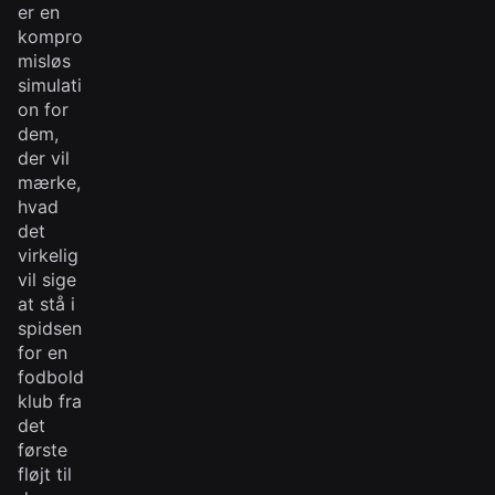
er en
kompro
misløs
simulati
on for
dem,
der vil
mærke,
hvad
det
virkelig
vil sige
at stå i
spidsen
for en
fodbold
klub fra
det
første
fløjt til