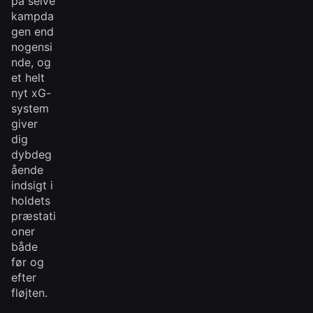
på selve
kampda
gen end
nogensi
nde, og
et helt
nyt xG-
system
giver
dig
dybdeg
ående
indsigt i
holdets
præstati
oner
både
før og
efter
fløjten.