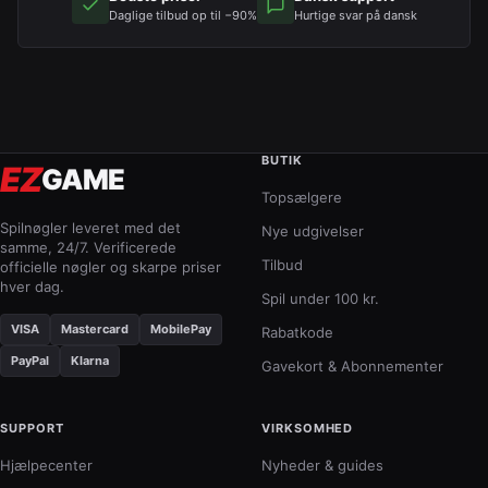
Daglige tilbud op til −90%
Hurtige svar på dansk
BUTIK
EZ
GAME
Topsælgere
Spilnøgler leveret med det
Nye udgivelser
samme, 24/7. Verificerede
Tilbud
officielle nøgler og skarpe priser
hver dag.
Spil under 100 kr.
VISA
Mastercard
MobilePay
Rabatkode
PayPal
Klarna
Gavekort & Abonnementer
SUPPORT
VIRKSOMHED
Hjælpecenter
Nyheder & guides