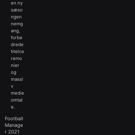
en ny
sæso
ngen
nemg
ang,
forbe
drede
titelce
remo
nier
og
massi
v
medie
omtal
e.
Football
Manage
r 2021