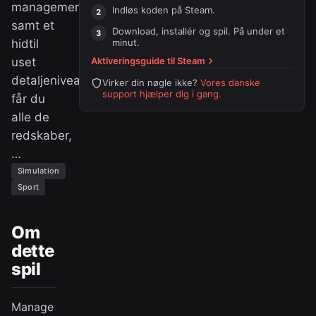
managementoplevelser
Indløs koden på
Steam
.
samt et
Download, installér og spil. På under et
hidtil
minut.
uset
Aktiveringsguide til
Steam
detaljeniveau
Virker din nøgle ikke?
Vores danske
support hjælper dig i gang.
får du
alle de
redskaber,
…
Simulation
Sport
Om
dette
spil
Manage