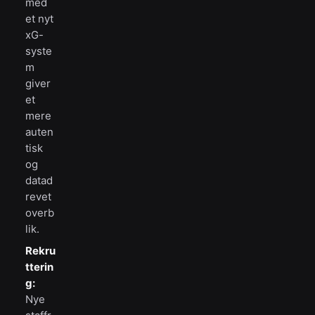
med
et nyt
xG-
syste
m
giver
et
mere
auten
tisk
og
datad
revet
overb
lik.
Rekru
tterin
g:
Nye