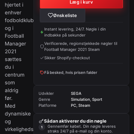
Læg i kurv
hjertet i
enhver
Ønskeliste
fodboldklub,
og i
Instant levering, 24/7. Nøgle i din
indbakke på sekunder
Football
Manager
Verificerede, regionstjekkede nøgler til
Football Manager 2021 Steam
2021
Sikker Shopify-checkout
sættes
du i
Få besked, hvis prisen falder
centrum
som
aldrig
Udvikler
SEGA
før.
Genre
Simulation, Sport
Med
Platforme
PC, Steam
dynamiske
Sådan aktiverer du din nøgle
og
Gennemfør købet. Din nøgle leveres
virkelighedstro
straks 24/7 på e-mail og din konto.