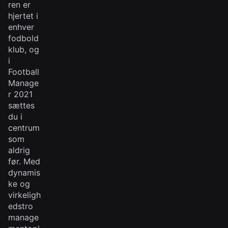
ren er
hjertet i
enhver
fodbold
klub, og
i
Football
Manage
r 2021
sættes
du i
centrum
som
aldrig
før. Med
dynamis
ke og
virkeligh
edstro
manage