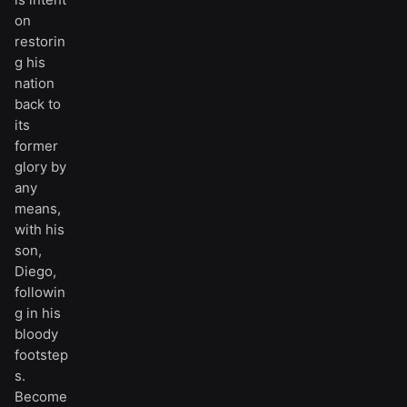
on
restorin
g his
nation
back to
its
former
glory by
any
means,
with his
son,
Diego,
followin
g in his
bloody
footstep
s.
Become