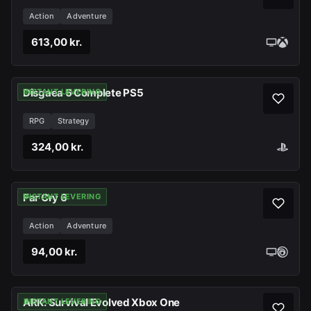
Action
Adventure
613,00 kr.
Disgaea 6 Complete PS5
INSTANT LEVERING
RPG
Strategy
324,00 kr.
Far Cry 6
INSTANT LEVERING
Action
Adventure
94,00 kr.
ARK: Survival Evolved Xbox One
INSTANT LEVERING