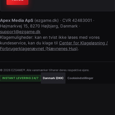
Apex Media ApS
(
ezgame.dk
) · CVR
42483001
·
Højmarkvej 15
,
8270 Højbjerg
,
Danmark
·
support@ezgame.dk
Klagemuligheder: kan en tvist ikke løses med vores
kundeservice, kan du klage til
Center for Klageløsning /
Forbrugerklagenævnet (Nævnenes Hus)
.
© 2026 EZGAME®. Alle varemærker tilhører deres respektive ejere.
INSTANT LEVERING 24/7
Danmark (DKK)
Cookieindstillinger