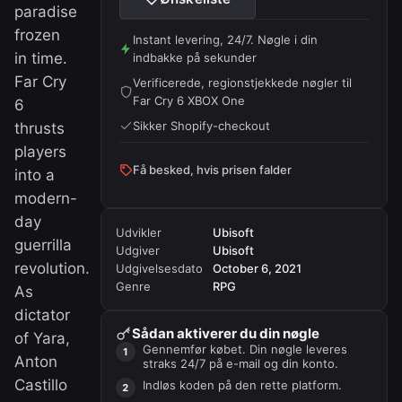
paradise
frozen
Instant levering, 24/7. Nøgle i din
in time.
indbakke på sekunder
Far Cry
Verificerede, regionstjekkede nøgler til
Far Cry 6 XBOX One
6
Sikker Shopify-checkout
thrusts
players
Få besked, hvis prisen falder
into a
modern-
day
Udvikler
Ubisoft
guerrilla
Udgiver
Ubisoft
revolution.
Udgivelsesdato
October 6, 2021
Genre
RPG
As
dictator
Sådan aktiverer du din nøgle
of Yara,
Gennemfør købet. Din nøgle leveres
Anton
straks 24/7 på e-mail og din konto.
Castillo
Indløs koden på
den rette platform
.