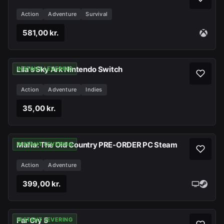
Action
Adventure
Survival
581,00 kr.
Lila's Sky Ark Nintendo Switch
INSTANT LEVERING
Action
Adventure
Indies
35,00 kr.
Mafia: The Old Country PRE-ORDER PC Steam
INSTANT LEVERING
Action
Adventure
399,00 kr.
Far Cry 5
INSTANT LEVERING