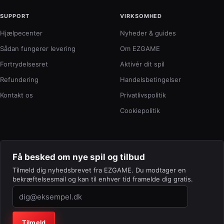
SUPPORT
VIRKSOMHED
Hjælpecenter
Nyheder & guides
Sådan fungerer levering
Om EZGAME
Fortrydelsesret
Aktivér dit spil
Refundering
Handelsbetingelser
Kontakt os
Privatlivspolitik
Cookiepolitik
Få besked om nye spil og tilbud
Tilmeld dig nyhedsbrevet fra EZGAME. Du modtager en
bekræftelsesmail og kan til enhver tid framelde dig gratis.
Virksomhed (lad feltet stå tomt)
Tilmeld