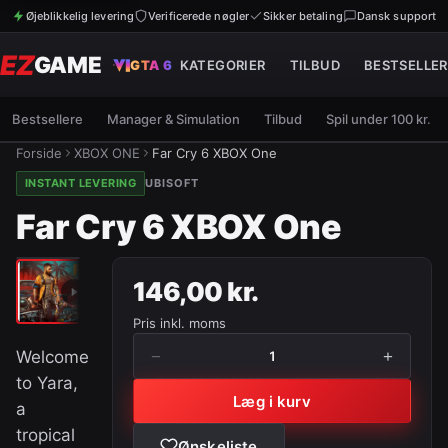
Øjeblikkelig levering
Verificerede nøgler
Sikker betaling
Dansk support
EZ
GAME
GTA 6
KATEGORIER
TILBUD
BESTSELLER
Bestsellere
Manager & Simulation
Tilbud
Spil under 100 kr.
Forside
XBOX ONE
Far Cry 6 XBOX One
INSTANT LEVERING
UBISOFT
Far Cry 6 XBOX One
146,00 kr.
Pris inkl. moms
−
+
Welcome
1
to Yara,
Læg i kurv
a
tropical
Ønskeliste