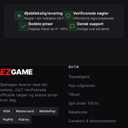
Øjeblikkelig levering
Verificerede nøgler
Nøgler i din indbakke 24/7
Officielle & regionstjekkede
Bedste priser
Dansk support
Daglige tilbud op til −90%
Hurtige svar på dansk
BUTIK
EZ
GAME
Topsælgere
Spilnøgler leveret med det
Nye udgivelser
samme, 24/7. Verificerede
Tilbud
officielle nøgler og skarpe priser
hver dag.
Spil under 100 kr.
VISA
Mastercard
MobilePay
Rabatkode
PayPal
Klarna
Gavekort & Abonnementer