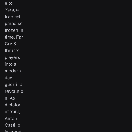
e to
Yara, a
tropical
paradise
frozen in
time. Far
Cry 6
thrusts
players
into a
modern-
day
guerrilla
revolutio
n. As
dictator
of Yara,
Anton
Castillo
is intent