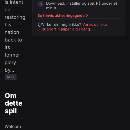
is intent
Download, installér og spil. På under et
minut.
on
Se trinvis aktiveringsguide
restoring
his
Virker din nøgle ikke?
Vores danske
support hjælper dig i gang.
nation
back to
its
former
glory
by…
RPG
Om
dette
spil
Welcom