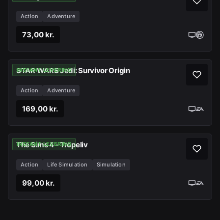
Action
Adventure
73,00 kr.
STAR WARS Jedi: Survivor Origin
INSTANT LEVERING
Action
Adventure
169,00 kr.
The Sims 4 - Tropeliv
INSTANT LEVERING
Action
Life Simulation
Simulation
99,00 kr.