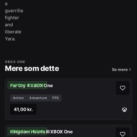
a
guerrilla
fighter
and
liberate
Yara.
XBOX ONE
Mere som dette
Se mere
Far Cry 4 XBOX One
INSTANT LEVERING
Action
Adventure
FPS
41,00 kr.
Kingdom Hearts III XBOX One
INSTANT LEVERING