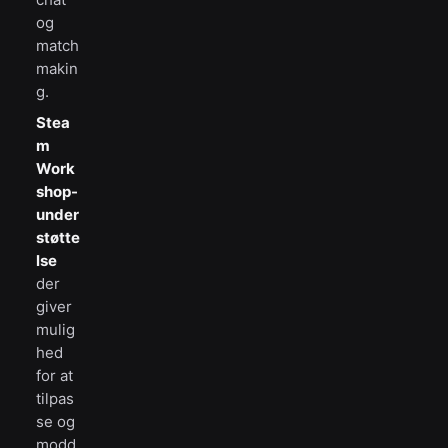
og
match
makin
g.
Stea
m
Work
shop-
under
støtte
lse
der
giver
mulig
hed
for at
tilpas
se og
modd