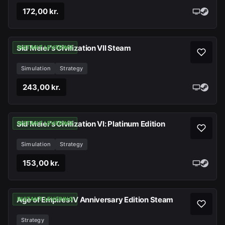
172,00 kr.
Sid Meier's Civilization VII Steam
INSTANT LEVERING
Simulation
Strategy
243,00 kr.
Sid Meier's Civilization VI: Platinum Edition
INSTANT LEVERING
Simulation
Strategy
153,00 kr.
Age of Empires IV Anniversary Edition Steam
INSTANT LEVERING
Strategy