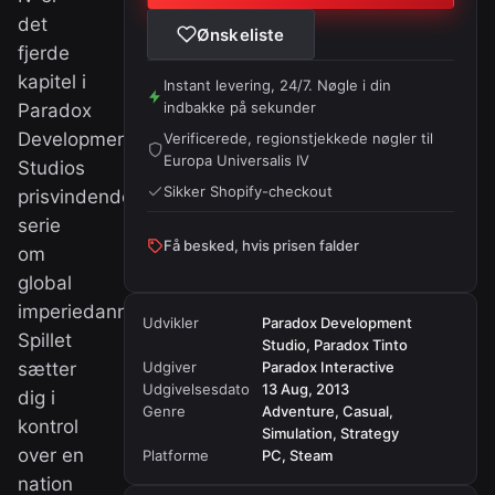
det
Ønskeliste
fjerde
kapitel i
Instant levering, 24/7. Nøgle i din
indbakke på sekunder
Paradox
Development
Verificerede, regionstjekkede nøgler til
Europa Universalis IV
Studios
Sikker Shopify-checkout
prisvindende
serie
Få besked, hvis prisen falder
om
global
imperiedannelse.
Udvikler
Paradox Development
Spillet
Studio, Paradox Tinto
sætter
Udgiver
Paradox Interactive
Udgivelsesdato
13 Aug, 2013
dig i
Genre
Adventure, Casual,
kontrol
Simulation, Strategy
over en
Platforme
PC, Steam
nation