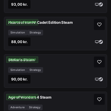
93,00 kr.
Hearts of Iron IV: Cadet Edition Steam
INSTANT LEVERING
Simulation
Strategy
88,00 kr.
Stellaris Steam
INSTANT LEVERING
Simulation
Strategy
90,00 kr.
Age of Wonders 4 Steam
INSTANT LEVERING
Adventure
Strategy