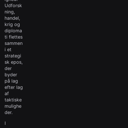
Udforsk
ning,
handel,
krig og
diploma
ti flettes
sammen
i et
strategi
sk epos,
der
byder
på lag
efter lag
af
taktiske
mulighe
der.
I