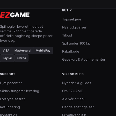
BUTIK
EZ
GAME
Topsælgere
Spilnøgler leveret med det
Nye udgivelser
samme, 24/7. Verificerede
Tilbud
officielle nøgler og skarpe priser
hver dag.
Spil under 100 kr.
VISA
Mastercard
MobilePay
Rabatkode
PayPal
Klarna
Gavekort & Abonnementer
SUPPORT
VIRKSOMHED
Hjælpecenter
Nyheder & guides
Sådan fungerer levering
Om EZGAME
Fortrydelsesret
Aktivér dit spil
Refundering
Handelsbetingelser
Kontakt os
Privatlivspolitik