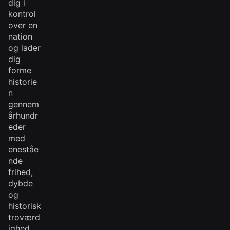
dig i
kontrol
over en
nation
og lader
dig
forme
historie
n
gennem
århundr
eder
med
eneståe
nde
frihed,
dybde
og
historisk
troværd
ighed.