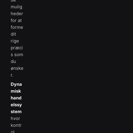
mulig
heder
for at
forme
dit
rige
præci
s som
du
ønske
r.
Dyna
misk
hand
elssy
stem
hvor
kontr
ol