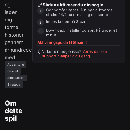
og
Sådan aktiverer du din nøgle
Gennemfør købet. Din nøgle leveres
lader
straks 24/7 på e-mail og din konto.
dig
Indløs koden på
Steam
.
forme
Download, installér og spil. På under et
historien
minut.
gennem
Aktiveringsguide til
Steam
århundreder
Virker din nøgle ikke?
Vores danske
support hjælper dig i gang.
med…
Adventure
Casual
Simulation
Strategy
Om
dette
spil