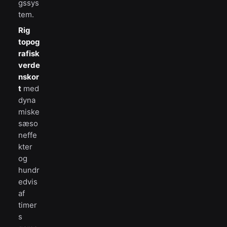
gssys
tem.
Rig
topog
rafisk
verde
nskor
t
med
dyna
miske
sæso
neffe
kter
og
hundr
edvis
af
timer
s