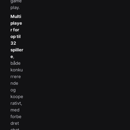
game
play.
Multi
playe
r for
op til
32
spiller
e
,
både
konku
rrere
nde
og
koope
rativt,
med
forbe
dret
chat