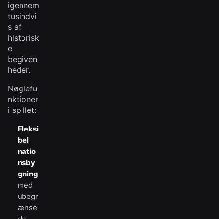
igennem
tusindvi
s af
historisk
e
begiven
heder.
Nøglefu
nktioner
i spillet:
Fleksi
bel
natio
nsby
gning
med
ubegr
ænse
de