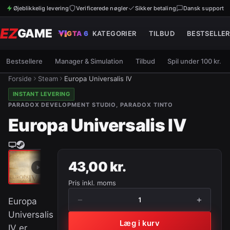
Øjeblikkelig levering
Verificerede nøgler
Sikker betaling
Dansk support
EZ
GAME
GTA 6
KATEGORIER
TILBUD
BESTSELLER
Bestsellere
Manager & Simulation
Tilbud
Spil under 100 kr.
Forside
Steam
Europa Universalis IV
INSTANT LEVERING
PARADOX DEVELOPMENT STUDIO, PARADOX TINTO
Europa Universalis IV
43,00 kr.
Pris inkl. moms
−
+
1
Europa
Universalis
Læg i kurv
IV er