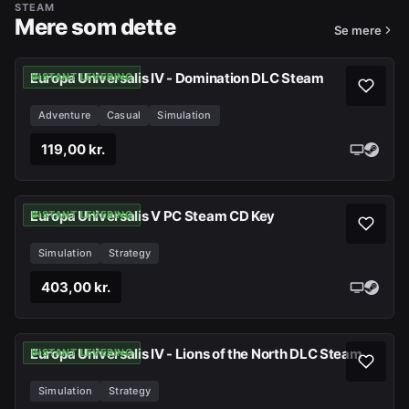
STEAM
Mere som dette
Se mere
Europa Universalis IV - Domination DLC Steam
INSTANT LEVERING
Adventure
Casual
Simulation
119,00 kr.
Europa Universalis V PC Steam CD Key
INSTANT LEVERING
Simulation
Strategy
403,00 kr.
Europa Universalis IV - Lions of the North DLC Steam
INSTANT LEVERING
Simulation
Strategy