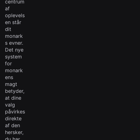
centrum
af
oplevels
en står
dit
monark
s evner.
Det nye
system
for
monark
ens
magt
betyder,
at dine
valg
påvirkes
direkte
af den
hersker,
du har