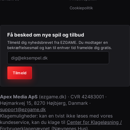
Cookiepolitik
Få besked om nye spil og tilbud
Tilmeld dig nyhedsbrevet fra EZGAME. Du modtager en
bekræftelsesmail og kan til enhver tid framelde dig gratis.
Virksomhed (lad feltet stå tomt)
Tilmeld
Apex Media ApS
(
ezgame.dk
) · CVR
42483001
·
Højmarkvej 15
,
8270 Højbjerg
,
Danmark
·
support@ezgame.dk
Klagemuligheder: kan en tvist ikke løses med vores
kundeservice, kan du klage til
Center for Klageløsning /
Forbrugerklagenævnet (Nævnenes Hus)
.