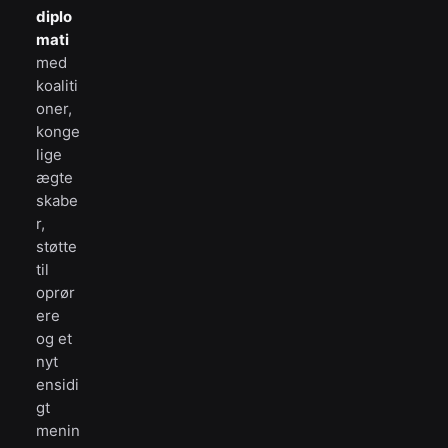
diplo
mati
med
koaliti
oner,
konge
lige
ægte
skabe
r,
støtte
til
oprør
ere
og et
nyt
ensidi
gt
menin