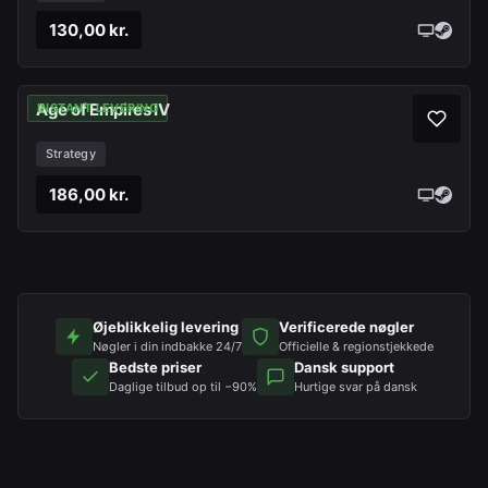
130,00 kr.
Age of Empires IV
INSTANT LEVERING
Strategy
186,00 kr.
Øjeblikkelig levering
Verificerede nøgler
Nøgler i din indbakke 24/7
Officielle & regionstjekkede
Bedste priser
Dansk support
Daglige tilbud op til −90%
Hurtige svar på dansk