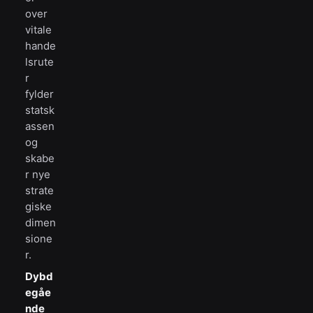
over
vitale
hande
lsrute
r
fylder
statsk
assen
og
skabe
r nye
strate
giske
dimen
sione
r.
Dybd
egåe
nde