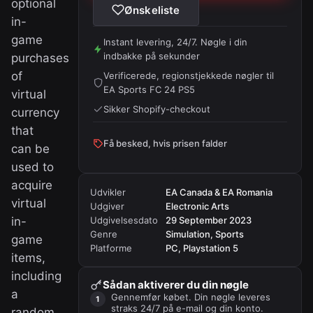
optional
Ønskeliste
in-
game
Instant levering, 24/7. Nøgle i din
indbakke på sekunder
purchases
of
Verificerede, regionstjekkede nøgler til
EA Sports FC 24 PS5
virtual
Sikker Shopify-checkout
currency
that
Få besked, hvis prisen falder
can be
used to
acquire
Udvikler
EA Canada & EA Romania
virtual
Udgiver
Electronic Arts
in-
Udgivelsesdato
29 September 2023
Genre
Simulation, Sports
game
Platforme
PC, Playstation 5
items,
including
Sådan aktiverer du din nøgle
a
Gennemfør købet. Din nøgle leveres
straks 24/7 på e-mail og din konto.
random