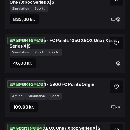
One / Xbox Series X|S
Simulation
Sports
833,00 kr.
EA SPORTS FC 25 - FC Points 1050 XBOX One / Xbox
INSTANT LEVERING
Series X|S
Simulation
Sport
Sports
46,00 kr.
EA SPORTS FC 24 - 5900 FC Points Origin
INSTANT LEVERING
Action
Simulation
Sport
109,00 kr.
EA Sports FC 24 XBOX One / Xbox Series X|S
INSTANT LEVERING