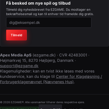
Få besked om nye spil og tilbud
Tilmeld dig nyhedsbrevet fra EZGAME. Du modtager en
bekræftelsesmail og kan til enhver tid framelde dig gratis.
Virksomhed (lad feltet stå tomt)
Tilmeld
Apex Media ApS
(
ezgame.dk
) · CVR
42483001
·
Højmarkvej 15
,
8270 Højbjerg
,
Danmark
·
support@ezgame.dk
Klagemuligheder: kan en tvist ikke løses med vores
kundeservice, kan du klage til
Center for Klageløsning /
Forbrugerklagenævnet (Nævnenes Hus)
.
© 2026 EZGAME®. Alle varemærker tilhører deres respektive ejere.