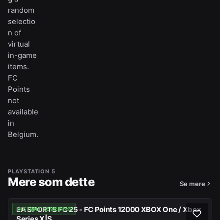
random
selectio
n of
virtual
in-game
items.
FC
Points
not
available
in
Belgium.
PLAYSTATION 5
Mere som dette
Se mere
EA SPORTS FC 25 - FC Points 12000 XBOX One / Xbox
INSTANT LEVERING
Series X|S