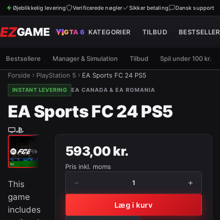
Øjeblikkelig levering
Verificerede nøgler
Sikker betaling
Dansk support
EZ
GAME
GTA 6
KATEGORIER
TILBUD
BESTSELLER
Bestsellere
Manager & Simulation
Tilbud
Spil under 100 kr.
Forside
PlayStation 5
EA Sports FC 24 PS5
INSTANT LEVERING
EA CANADA & EA ROMANIA
EA Sports FC 24 PS5
593,00 kr.
Pris inkl. moms
−
+
1
This
game
Læg i kurv
includes