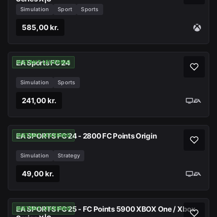
Simulation
Sport
Sports
585,00 kr.
EA Sports FC 24
INSTANT LEVERING
Simulation
Sports
241,00 kr.
EA SPORTS FC 24 - 2800 FC Points Origin
INSTANT LEVERING
Simulation
Strategy
49,00 kr.
EA SPORTS FC 25 - FC Points 5900 XBOX One / Xbox
INSTANT LEVERING