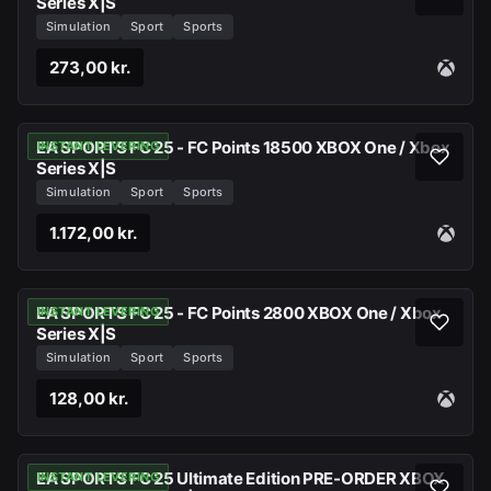
Series X|S
Simulation
Sport
Sports
273,00 kr.
EA SPORTS FC 25 - FC Points 18500 XBOX One / Xbox
INSTANT LEVERING
Series X|S
Simulation
Sport
Sports
1.172,00 kr.
EA SPORTS FC 25 - FC Points 2800 XBOX One / Xbox
INSTANT LEVERING
Series X|S
Simulation
Sport
Sports
128,00 kr.
EA SPORTS FC 25 Ultimate Edition PRE-ORDER XBOX
INSTANT LEVERING