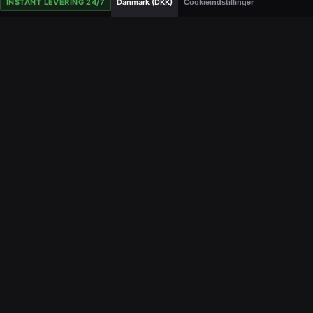
INSTANT LEVERING 24/7
Danmark (DKK)
Cookieindstillinger