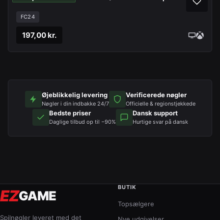
FC24
197,00 kr.
Øjeblikkelig levering
Verificerede nøgler
Nøgler i din indbakke 24/7
Officielle & regionstjekkede
Bedste priser
Dansk support
Daglige tilbud op til −90%
Hurtige svar på dansk
BUTIK
EZ
GAME
Topsælgere
Spilnøgler leveret med det
Nye udgivelser