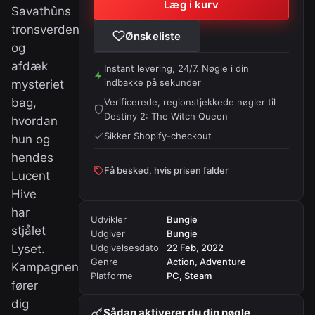
Læg i kurv
Savathûns
tronsverden
Ønskeliste
og
afdæk
Instant levering, 24/7. Nøgle i din
indbakke på sekunder
mysteriet
bag,
Verificerede, regionstjekkede nøgler til
Destiny 2: The Witch Queen
hvordan
Sikker Shopify-checkout
hun og
hendes
Få besked, hvis prisen falder
Lucent
Hive
har
Udvikler
Bungie
stjålet
Udgiver
Bungie
Lyset.
Udgivelsesdato
22 Feb, 2022
Genre
Action, Adventure
Kampagnen
Platforme
PC, Steam
fører
dig
Sådan aktiverer du din nøgle