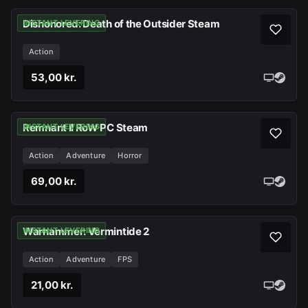
Dishonored: Death of the Outsider Steam
INSTANT LEVERING
Action
53,00 kr.
Remnant II RoW PC Steam
INSTANT LEVERING
Action
Adventure
Horror
69,00 kr.
Warhammer: Vermintide 2
INSTANT LEVERING
Action
Adventure
FPS
21,00 kr.