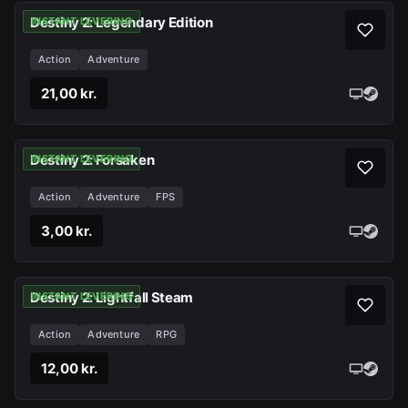
Destiny 2: Legendary Edition
INSTANT LEVERING
Action
Adventure
21,00 kr.
Destiny 2: Forsaken
INSTANT LEVERING
Action
Adventure
FPS
3,00 kr.
Destiny 2: Lightfall Steam
INSTANT LEVERING
Action
Adventure
RPG
12,00 kr.