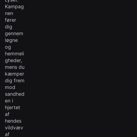
Kampag
nen
fører
dig
gennem
løgne
og
hemmeli
gheder,
mens du
kæmper
dig frem
mod
sandhed
en i
hjertet
af
hendes
vildvæv
af