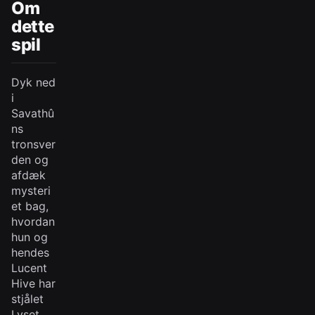
Om
dette
spil
Dyk ned
i
Savathû
ns
tronsver
den og
afdæk
mysteri
et bag,
hvordan
hun og
hendes
Lucent
Hive har
stjålet
Lyset.