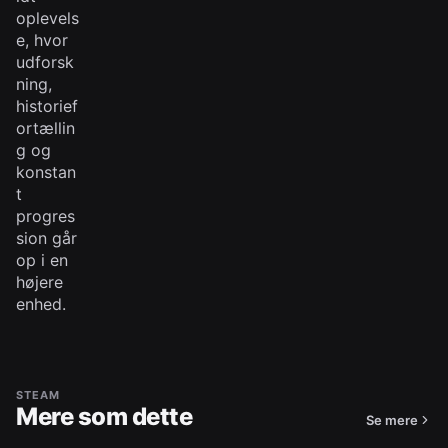
oplevels
e, hvor
udforsk
ning,
historief
ortællin
g og
konstan
t
progres
sion går
op i en
højere
enhed.
STEAM
Mere som dette
Se mere