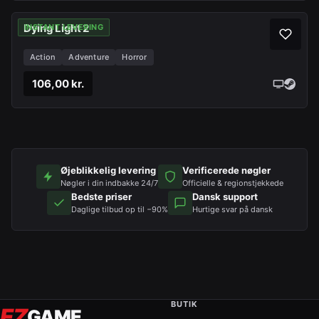
Dying Light 2
INSTANT LEVERING
Action
Adventure
Horror
106,00 kr.
Øjeblikkelig levering
Verificerede nøgler
Nøgler i din indbakke 24/7
Officielle & regionstjekkede
Bedste priser
Dansk support
Daglige tilbud op til −90%
Hurtige svar på dansk
BUTIK
EZ
GAME