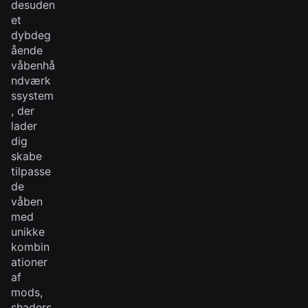
desuden
et
dybdeg
ående
våbenhå
ndværk
ssystem
, der
lader
dig
skabe
tilpasse
de
våben
med
unikke
kombin
ationer
af
mods,
shaders