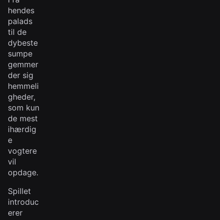
hendes
palads
til de
dybeste
sumpe
gemmer
der sig
hemmeli
gheder,
som kun
de mest
ihærdig
e
vogtere
vil
opdage.
Spillet
introduc
erer