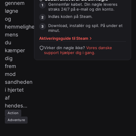
gennem
Gennemfør købet. Din nøgle leveres
straks 24/7 på e-mail og din konto.
løgne
Indløs koden på
Steam
.
og
Download, installér og spil. På under et
hemmeligheder,
minut.
mens
Aktiveringsguide til
Steam
du
Virker din nøgle ikke?
Vores danske
kæmper
support hjælper dig i gang.
dig
frem
mod
sandheden
i hjertet
af
hendes…
Action
Adventure