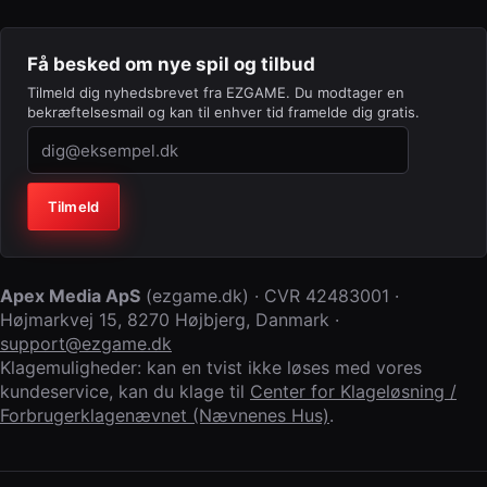
Få besked om nye spil og tilbud
Tilmeld dig nyhedsbrevet fra EZGAME. Du modtager en
bekræftelsesmail og kan til enhver tid framelde dig gratis.
Virksomhed (lad feltet stå tomt)
Tilmeld
Apex Media ApS
(
ezgame.dk
) · CVR
42483001
·
Højmarkvej 15
,
8270 Højbjerg
,
Danmark
·
support@ezgame.dk
Klagemuligheder: kan en tvist ikke løses med vores
kundeservice, kan du klage til
Center for Klageløsning /
Forbrugerklagenævnet (Nævnenes Hus)
.