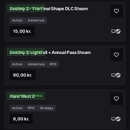
Destiny 2 - The Final Shape DLC Steam
INSTANT LEVERING
Action
Adventure
15,00 kr.
Destiny 2: Lightfall + Annual Pass Steam
INSTANT LEVERING
Action
Adventure
RPG
90,00 kr.
Hard West 2
INSTANT LEVERING
Action
RPG
Strategy
6,00 kr.