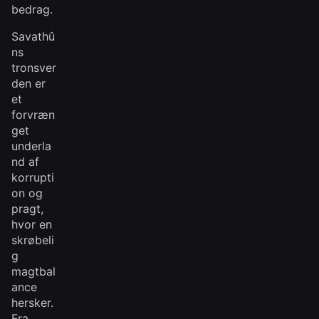
bedrag.
Savathû
ns
tronsver
den er
et
forvræn
get
underla
nd af
korrupti
on og
pragt,
hvor en
skrøbeli
g
magtbal
ance
hersker.
Fra