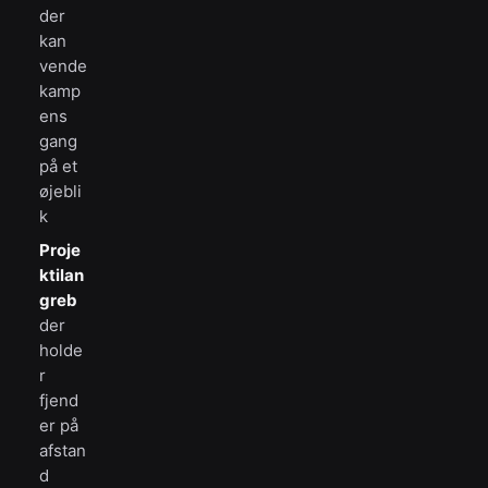
der
kan
vende
kamp
ens
gang
på et
øjebli
k
Proje
ktilan
greb
der
holde
r
fjend
er på
afstan
d