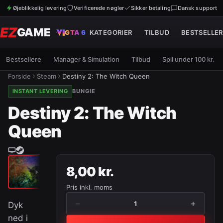
Øjeblikkelig levering
Verificerede nøgler
Sikker betaling
Dansk support
EZ
GAME
GTA 6
KATEGORIER
TILBUD
BESTSELLER
Bestsellere
Manager & Simulation
Tilbud
Spil under 100 kr.
Forside
Steam
Destiny 2: The Witch Queen
INSTANT LEVERING
BUNGIE
Destiny 2: The Witch
Queen
8,00 kr.
Pris inkl. moms
−
+
1
Dyk
ned i