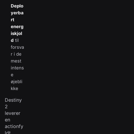
Deplo
yerba
rt
energ
iskjol
d
til
forsva
r i de
mest
intens
e
øjebli
kke
Destiny
2
leverer
en
actionfy
ldt