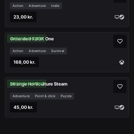
Action
Adventure
Indie
23,00 kr.
Grounded XBOX One
INSTANT LEVERING
Action
Adventure
Survival
168,00 kr.
Strange Horticulture Steam
INSTANT LEVERING
Adventure
Point & click
Puzzle
45,00 kr.