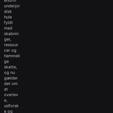
enorm
underjor
disk
hule
fyldt
med
skabnin
ger,
ressour
cer og
hemmeli
ge
skatte,
og nu
gælder
det om
at
overlev
e,
udforsk
e og