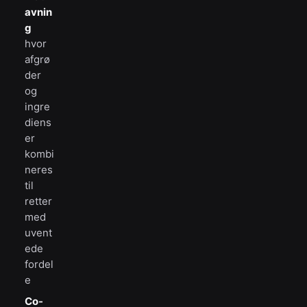
avnin
g
hvor
afgrø
der
og
ingre
diens
er
kombi
neres
til
retter
med
uvent
ede
fordel
e
Co-