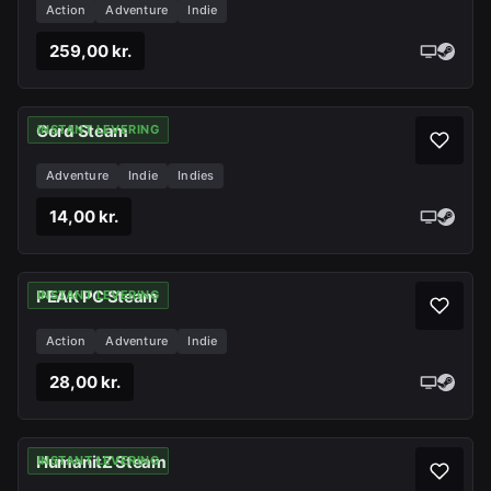
Action
Adventure
Indie
259,00 kr.
Gord Steam
INSTANT LEVERING
Adventure
Indie
Indies
14,00 kr.
PEAK PC Steam
INSTANT LEVERING
Action
Adventure
Indie
28,00 kr.
HumanitZ Steam
INSTANT LEVERING