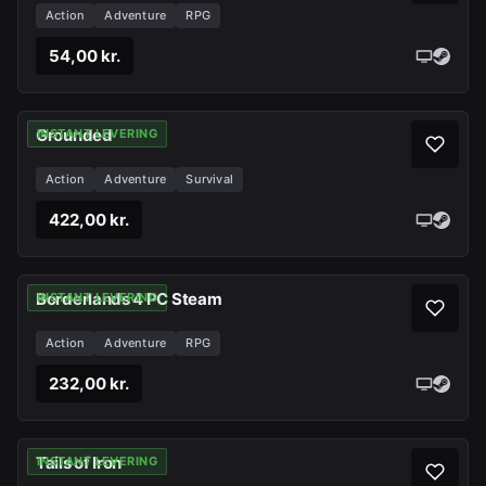
Action
Adventure
RPG
54,00 kr.
Grounded
INSTANT LEVERING
Action
Adventure
Survival
422,00 kr.
Borderlands 4 PC Steam
INSTANT LEVERING
Action
Adventure
RPG
232,00 kr.
Tails of Iron
INSTANT LEVERING