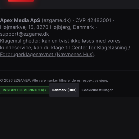
Apex Media ApS
(
ezgame.dk
) · CVR
42483001
·
Højmarkvej 15
,
8270 Højbjerg
,
Danmark
·
support@ezgame.dk
Klagemuligheder: kan en tvist ikke løses med vores
kundeservice, kan du klage til
Center for Klageløsning /
Forbrugerklagenævnet (Nævnenes Hus)
.
© 2026 EZGAME®. Alle varemærker tilhører deres respektive ejere.
INSTANT LEVERING 24/7
Danmark (DKK)
Cookieindstillinger