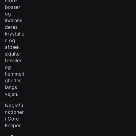
store
bosser
og
indsaml
deres
krystalle
r, og
afdæk
skjulte
fossiler
og
hemmeli
gheder
langs
vejen.
Nøglefu
nktioner
i Core
Keeper: