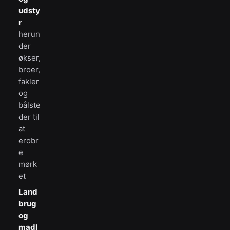
udsty
r
herun
der
økser,
broer,
fakler
og
bålste
der til
at
erobr
e
mørk
et
Land
brug
og
madl