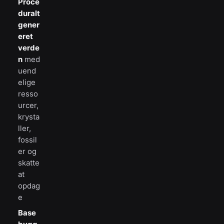
Proce
duralt
gener
eret
verde
n
med
uend
elige
resso
urcer,
krysta
ller,
fossil
er og
skatte
at
opdag
e
Base