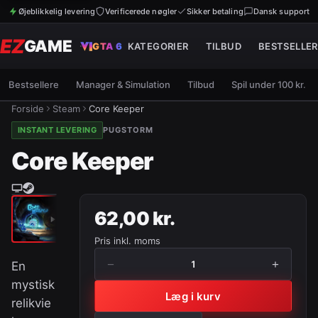
Øjeblikkelig levering
Verificerede nøgler
Sikker betaling
Dansk support
EZ
GAME
GTA 6
KATEGORIER
TILBUD
BESTSELLER
Bestsellere
Manager & Simulation
Tilbud
Spil under 100 kr.
Forside
Steam
Core Keeper
INSTANT LEVERING
PUGSTORM
Core Keeper
62,00 kr.
Pris inkl. moms
−
+
1
En
mystisk
Læg i kurv
relikvie