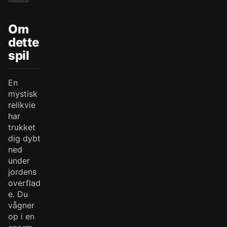
Om
dette
spil
En
mystisk
relikvie
har
trukket
dig dybt
ned
under
jordens
overflad
e. Du
vågner
op i en