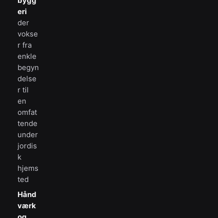
bygg
eri
der
vokse
r fra
enkle
begyn
delse
r til
en
omfat
tende
under
jordis
k
hjems
ted
Hånd
værk
og