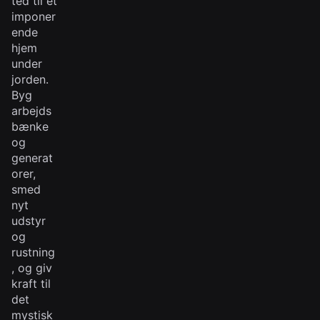
ted til et
imponer
ende
hjem
under
jorden.
Byg
arbejds
bænke
og
generat
orer,
smed
nyt
udstyr
og
rustning
, og giv
kraft til
det
mystisk