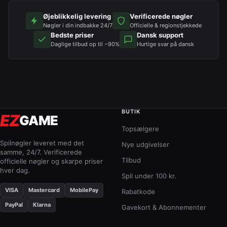
Øjeblikkelig levering
Verificerede nøgler
Nøgler i din indbakke 24/7
Officielle & regionstjekkede
Bedste priser
Dansk support
Daglige tilbud op til −90%
Hurtige svar på dansk
BUTIK
EZ
GAME
Topsælgere
Spilnøgler leveret med det
Nye udgivelser
samme, 24/7. Verificerede
Tilbud
officielle nøgler og skarpe priser
hver dag.
Spil under 100 kr.
VISA
Mastercard
MobilePay
Rabatkode
PayPal
Klarna
Gavekort & Abonnementer