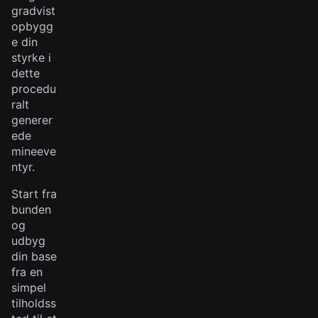
gradvist
opbygg
e din
styrke i
dette
procedu
ralt
generer
ede
mineeve
ntyr.
Start fra
bunden
og
udbyg
din base
fra en
simpel
tilholdss