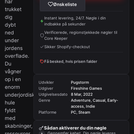
har
Ønskeliste
trukket
dig
Instant levering, 24/7. Nøgle i din
indbakke på sekunder
dybt
ned
Verificerede, regionstjekkede nøgler til
Core Keeper
under
Sikker Shopify-checkout
jordens
overflade.
Få besked, hvis prisen falder
Du
vågner
op i en
Udvikler
Pugstorm
enorm
Udgiver
Fireshine Games
underjordisk
Udgivelsesdato
8 Mar, 2022
Genre
Adventure, Casual, Early-
hule
access, Indie
fyldt
Platforme
PC, Steam
med
skabninger,
Sådan aktiverer du din nøgle
ressourcer
Gennemfør købet. Din nøgle leveres