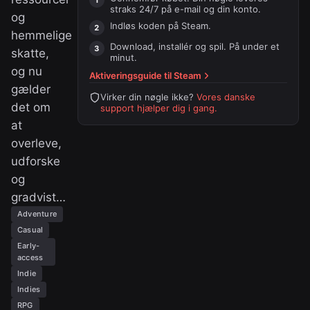
straks 24/7 på e-mail og din konto.
og
Indløs koden på
Steam
.
hemmelige
Download, installér og spil. På under et
skatte,
minut.
og nu
Aktiveringsguide til
Steam
gælder
Virker din nøgle ikke?
Vores danske
det om
support hjælper dig i gang.
at
overleve,
udforske
og
gradvist…
Adventure
Casual
Early-
access
Indie
Indies
RPG