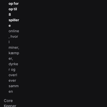
op for
op til
8
spiller
e
online
, hvor
I
miner,
kæmp
er,
dyrke
r og
overl
ever
samm
en
Core
Keeper