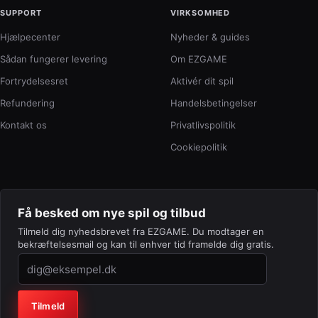
SUPPORT
VIRKSOMHED
Hjælpecenter
Nyheder & guides
Sådan fungerer levering
Om EZGAME
Fortrydelsesret
Aktivér dit spil
Refundering
Handelsbetingelser
Kontakt os
Privatlivspolitik
Cookiepolitik
Få besked om nye spil og tilbud
Tilmeld dig nyhedsbrevet fra EZGAME. Du modtager en
bekræftelsesmail og kan til enhver tid framelde dig gratis.
Virksomhed (lad feltet stå tomt)
Tilmeld