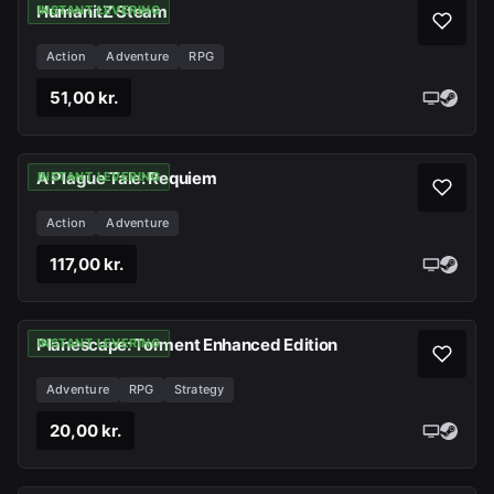
HumanitZ Steam
INSTANT LEVERING
Action
Adventure
RPG
51,00 kr.
A Plague Tale: Requiem
INSTANT LEVERING
Action
Adventure
117,00 kr.
Planescape: Torment Enhanced Edition
INSTANT LEVERING
Adventure
RPG
Strategy
20,00 kr.