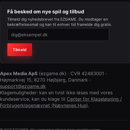
Få besked om nye spil og tilbud
Tilmeld dig nyhedsbrevet fra EZGAME. Du modtager en
bekræftelsesmail og kan til enhver tid framelde dig gratis.
Virksomhed (lad feltet stå tomt)
Tilmeld
Apex Media ApS
(
ezgame.dk
) · CVR
42483001
·
Højmarkvej 15
,
8270 Højbjerg
,
Danmark
·
support@ezgame.dk
Klagemuligheder: kan en tvist ikke løses med vores
kundeservice, kan du klage til
Center for Klageløsning /
Forbrugerklagenævnet (Nævnenes Hus)
.
© 2026 EZGAME®. Alle varemærker tilhører deres respektive ejere.