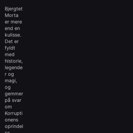
Bjergtet
Morta
er mere
end en
kulisse.
Det er
fyldt
med
historie,
legende
r og
magi,
og
gemmer
på svar
om
Korrupti
onens
oprindel
se.