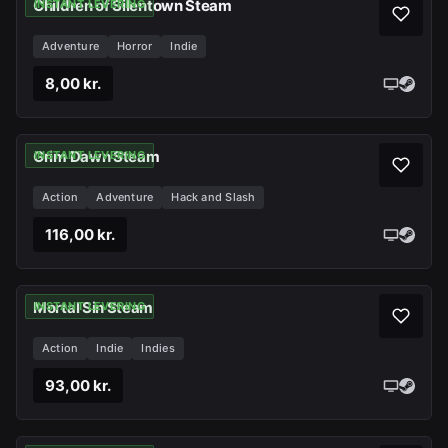
Children of Silentown Steam
INSTANT LEVERING
Adventure
Horror
Indie
8,00 kr.
Grim Dawn Steam
INSTANT LEVERING
Action
Adventure
Hack and Slash
116,00 kr.
Mortal Sin Steam
INSTANT LEVERING
Action
Indie
Indies
93,00 kr.