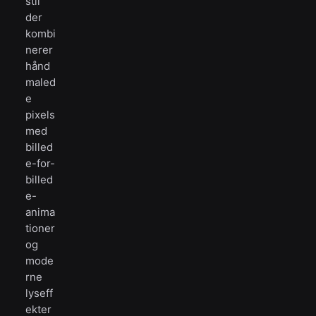
stil
der
kombi
nerer
hånd
maled
e
pixels
med
billed
e-for-
billed
e-
anima
tioner
og
mode
rne
lyseff
ekter