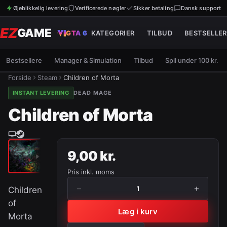
Øjeblikkelig levering
Verificerede nøgler
Sikker betaling
Dansk support
EZ
GAME
GTA 6
KATEGORIER
TILBUD
BESTSELLER
Bestsellere
Manager & Simulation
Tilbud
Spil under 100 kr.
Forside
Steam
Children of Morta
INSTANT LEVERING
DEAD MAGE
Children of Morta
9,00 kr.
Pris inkl. moms
−
+
1
Children
of
Læg i kurv
Morta