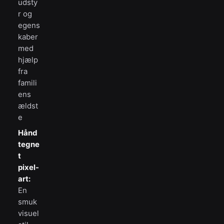
udsty
r og
egens
kaber
med
hjælp
fra
famili
ens
ældst
e
Hånd
tegne
t
pixel-
art:
En
smuk
visuel