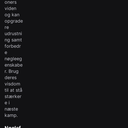
oners
viden
og kan
opgrade
re
udrustni
ng samt
forbedr
e
nøgleeg
enskabe
r. Brug
deres
visdom
til at stå
stærker
e i
næste
kamp.
Nøglef