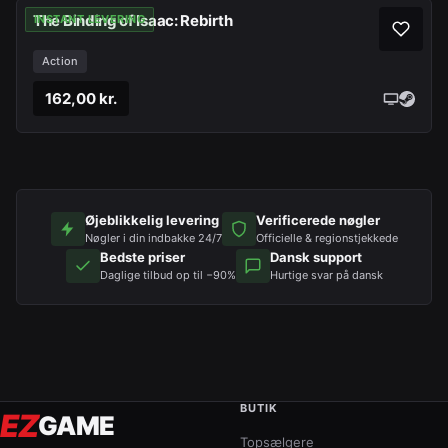
The Binding of Isaac: Rebirth
INSTANT LEVERING
Action
162,00 kr.
Øjeblikkelig levering
Verificerede nøgler
Nøgler i din indbakke 24/7
Officielle & regionstjekkede
Bedste priser
Dansk support
Daglige tilbud op til −90%
Hurtige svar på dansk
BUTIK
EZ
GAME
Topsælgere