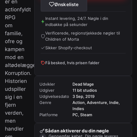
er en
Ønskeliste
actionfyldt
RPG
Instant levering, 24/7. Nøgle i din
indbakke på sekunder
om
familie,
Verificerede, regionstjekkede nøgler til
Children of Morta
ofre og
Sikker Shopify-checkout
kampen
mod en
Få besked, hvis prisen falder
altødelæggende
Korruption.
Historien
Udvikler
Dead Mage
udspiller
Udgiver
11 bit studios
sig i en
Udgivelsesdato
3 Sep, 2019
Genre
Action, Adventure, Indie,
fjern
Indies
verden,
Platforme
PC, Steam
men
handler
Sådan aktiverer du din nøgle
om
Gennemfør købet. Din nøgle leveres