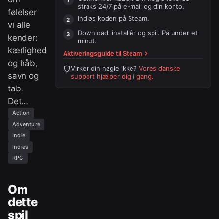
straks 24/7 på e-mail og din konto.
følelser
Indløs koden på
Steam
.
vi alle
Download, installér og spil. På under et
kender:
minut.
kærlighed
Aktiveringsguide til
Steam
og håb,
Virker din nøgle ikke?
Vores danske
savn og
support hjælper dig i gang.
tab.
Det…
Action
Adventure
Indie
Indies
RPG
Om
dette
spil