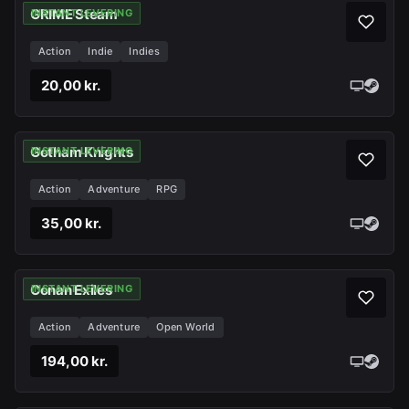
GRIME Steam
INSTANT LEVERING
Action
Indie
Indies
20,00 kr.
Gotham Knights
INSTANT LEVERING
Action
Adventure
RPG
35,00 kr.
Conan Exiles
INSTANT LEVERING
Action
Adventure
Open World
194,00 kr.