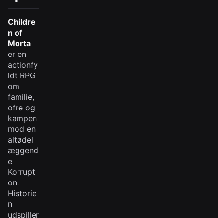
Childre
n of
Morta
er en
actionfy
ldt RPG
om
familie,
ofre og
kampen
mod en
altødel
æggend
e
Korrupti
on.
Historie
n
udspiller