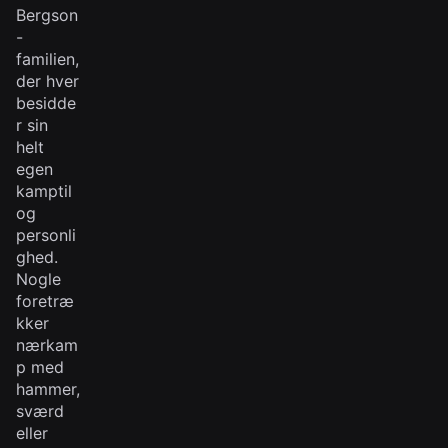
Bergson
-
familien,
der hver
besidde
r sin
helt
egen
kamptil
og
personli
ghed.
Nogle
foretræ
kker
nærkam
p med
hammer,
sværd
eller