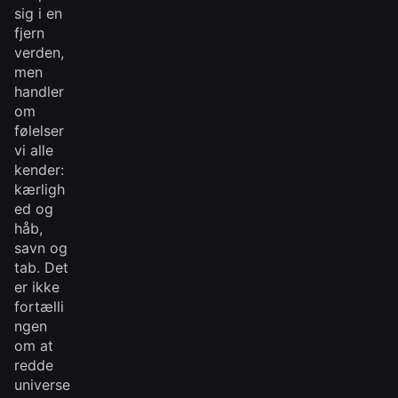
sig i en
fjern
verden,
men
handler
om
følelser
vi alle
kender:
kærligh
ed og
håb,
savn og
tab. Det
er ikke
fortælli
ngen
om at
redde
universe