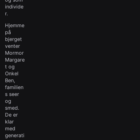
individe
r.
Hjemme
på
bjerget
venter
Mormor
Margare
t og
Onkel
Ben,
familien
s seer
og
smed.
De er
klar
med
generati