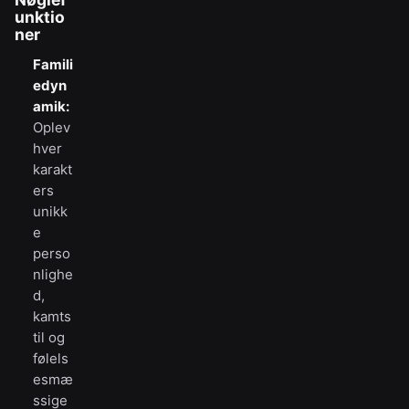
unktio
ner
Famili
edyn
amik:
Oplev
hver
karakt
ers
unikk
e
perso
nlighe
d,
kamts
til og
følels
esmæ
ssige