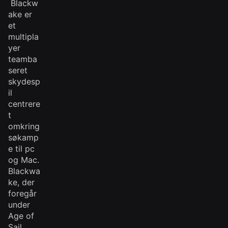
Blackw
ake er
et
multipla
yer
teamba
seret
skydesp
il
centrere
t
omkring
søkamp
e til pc
og Mac.
Blackwa
ke, der
foregår
under
Age of
Sail,