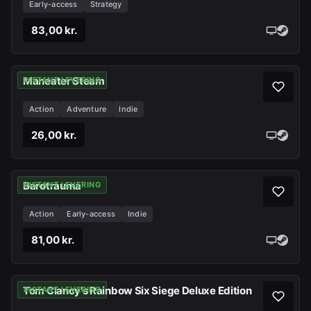
Early-access
Strategy
83,00 kr.
Maneater Steam
INSTANT LEVERING
Action
Adventure
Indie
26,00 kr.
Barotrauma
INSTANT LEVERING
Action
Early-access
Indie
81,00 kr.
Tom Clancy's Rainbow Six Siege Deluxe Edition
INSTANT LEVERING