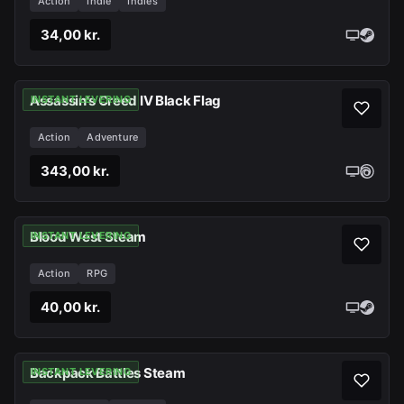
Action
Indie
Indies
34,00 kr.
Assassin's Creed IV Black Flag
INSTANT LEVERING
Action
Adventure
343,00 kr.
Blood West Steam
INSTANT LEVERING
Action
RPG
40,00 kr.
Backpack Battles Steam
INSTANT LEVERING