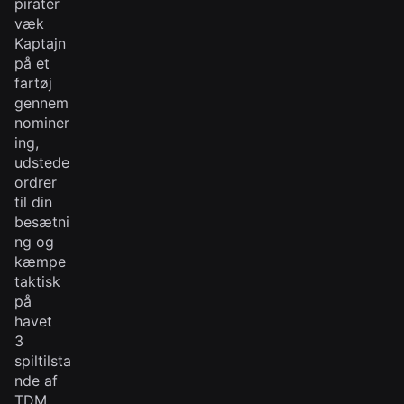
pirater
væk
Kaptajn
på et
fartøj
gennem
nominer
ing,
udstede
ordrer
til din
besætni
ng og
kæmpe
taktisk
på
havet
3
spiltilsta
nde af
TDM,