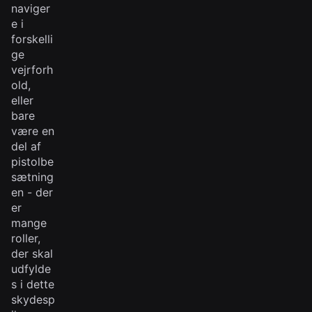
naviger
e i
forskelli
ge
vejrforh
old,
eller
bare
være en
del af
pistolbe
sætning
en - der
er
mange
roller,
der skal
udfylde
s i dette
skydesp