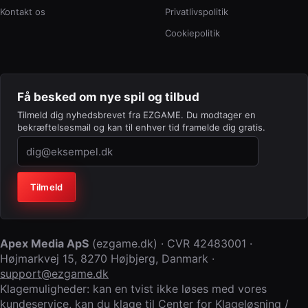
Kontakt os
Privatlivspolitik
Cookiepolitik
Få besked om nye spil og tilbud
Tilmeld dig nyhedsbrevet fra EZGAME. Du modtager en
bekræftelsesmail og kan til enhver tid framelde dig gratis.
Virksomhed (lad feltet stå tomt)
Tilmeld
Apex Media ApS
(
ezgame.dk
) · CVR
42483001
·
Højmarkvej 15
,
8270 Højbjerg
,
Danmark
·
support@ezgame.dk
Klagemuligheder: kan en tvist ikke løses med vores
kundeservice, kan du klage til
Center for Klageløsning /