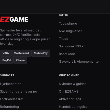
BUTIK
EZ
GAME
Topsælgere
Spilnøgler leveret med det
Nye udgivelser
samme, 24/7. Verificerede
Tilbud
officielle nøgler og skarpe priser
hver dag.
Spil under 100 kr.
VISA
Mastercard
MobilePay
Rabatkode
PayPal
Klarna
Gavekort & Abonnementer
SUPPORT
VIRKSOMHED
Hjælpecenter
Nyheder & guides
Sådan fungerer levering
Om EZGAME
Fortrydelsesret
Aktivér dit spil
Refundering
Handelsbetingelser