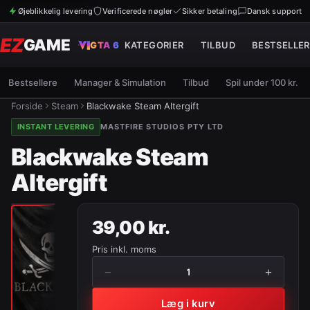
Øjeblikkelig levering
Verificerede nøgler
Sikker betaling
Dansk support
EZ
GAME
GTA 6
KATEGORIER
TILBUD
BESTSELLER
Bestsellere
Manager & Simulation
Tilbud
Spil under 100 kr.
Forside
Steam
Blackwake Steam Altergift
INSTANT LEVERING
MASTFIRE STUDIOS PTY LTD
Blackwake Steam
Altergift
39,00 kr.
Pris inkl. moms
−
+
1
Læg i kurv