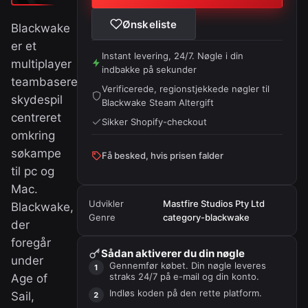
Ønskeliste
Blackwake
er et
Instant levering, 24/7. Nøgle i din
multiplayer
indbakke på sekunder
teambaseret
Verificerede, regionstjekkede nøgler til
skydespil
Blackwake Steam Altergift
centreret
Sikker Shopify-checkout
omkring
søkampe
Få besked, hvis prisen falder
til pc og
Mac.
Udvikler
Mastfire Studios Pty Ltd
Blackwake,
Genre
category-blackwake
der
foregår
Sådan aktiverer du din nøgle
under
Gennemfør købet. Din nøgle leveres
straks 24/7 på e-mail og din konto.
Age of
Indløs koden på
den rette platform
.
Sail,