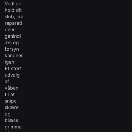
Vedlige
hold dit
skib, lav
reparati
oner,
genindl
æs og
forsyn
kanoner
igen
Et stort
udvalg
af
våben
til at
snipe,
skære
og
blæse
grimme