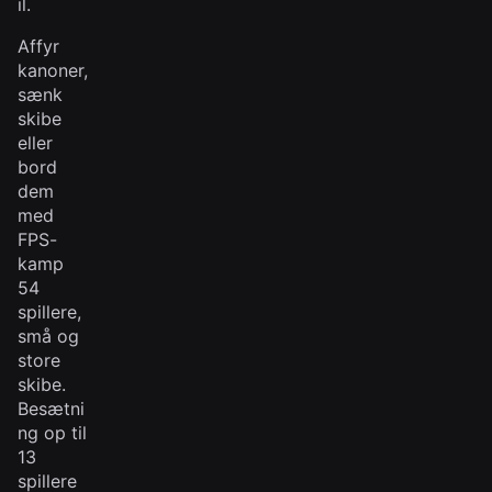
il.
Affyr
kanoner,
sænk
skibe
eller
bord
dem
med
FPS-
kamp
54
spillere,
små og
store
skibe.
Besætni
ng op til
13
spillere