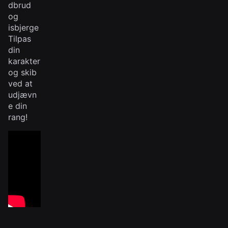
dbrud
og
isbjerge
Tilpas
din
karakter
og skib
ved at
udjævn
e din
rang!