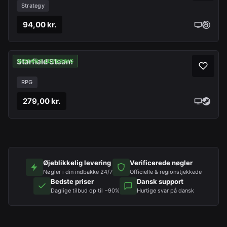
Strategy
94,00 kr.
Starfield Steam
INSTANT LEVERING
RPG
279,00 kr.
Øjeblikkelig levering
Verificerede nøgler
Nøgler i din indbakke 24/7
Officielle & regionstjekkede
Bedste priser
Dansk support
Daglige tilbud op til −90%
Hurtige svar på dansk