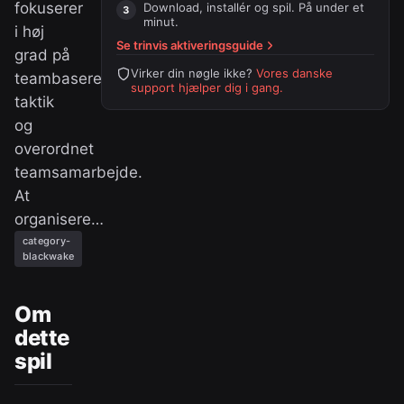
fokuserer
Download, installér og spil. På under et
minut.
i høj
Se trinvis aktiveringsguide
grad på
Virker din nøgle ikke?
Vores danske
teambaseret
support hjælper dig i gang.
taktik
og
overordnet
teamsamarbejde.
At
organisere…
category-
blackwake
Om
dette
spil