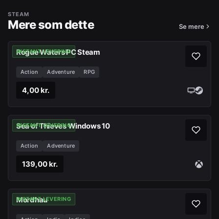
STEAM
Mere som dette
Se mere
Rogue Waters PC Steam
INSTANT LEVERING
Action
Adventure
RPG
4,00 kr.
Sea of Thieves Windows 10
INSTANT LEVERING
Action
Adventure
139,00 kr.
Mordhau
INSTANT LEVERING